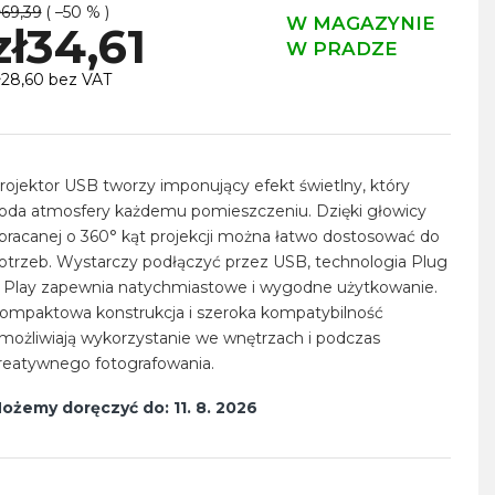
ł69,39
( –50 % )
W MAGAZYNIE
zł34,61
W PRADZE
ł28,60 bez VAT
ena
ednostkowa:
rojektor USB tworzy imponujący efekt świetlny, który
oda atmosfery każdemu pomieszczeniu. Dzięki głowicy
bracanej o 360° kąt projekcji można łatwo dostosować do
otrzeb. Wystarczy podłączyć przez USB, technologia Plug
 Play zapewnia natychmiastowe i wygodne użytkowanie.
ompaktowa konstrukcja i szeroka kompatybilność
możliwiają wykorzystanie we wnętrzach i podczas
reatywnego fotografowania.
ożemy doręczyć do:
11. 8. 2026