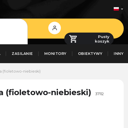
Zaloguj
się
Pusty
koszyk
A
ZASILANIE
MONITORY
OBIEKTYWY
INNY
 (fioletowo-niebieski)
(fioletowo-niebieski)
37112