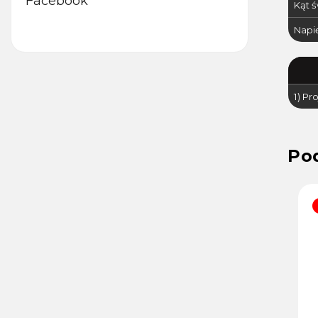
Facebook
Kąt 
Napię
1) Pr
Kod :
37115
Kod :
37110
PROMOCJA