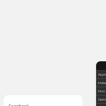
Wymi
Mater
Moc:
Jasn