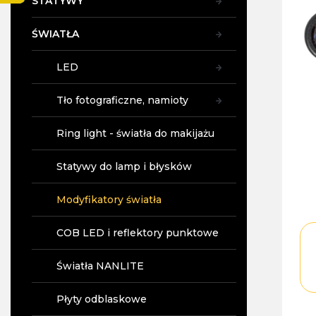
STATYWY
y
ŚWIATŁA
LED
Tło fotograficzne, namioty
Ring light - światła do makijażu
Statywy do lamp i błysków
Modyfikatory światła
COB LED i reflektory punktowe
Światła NANLITE
Płyty odblaskowe