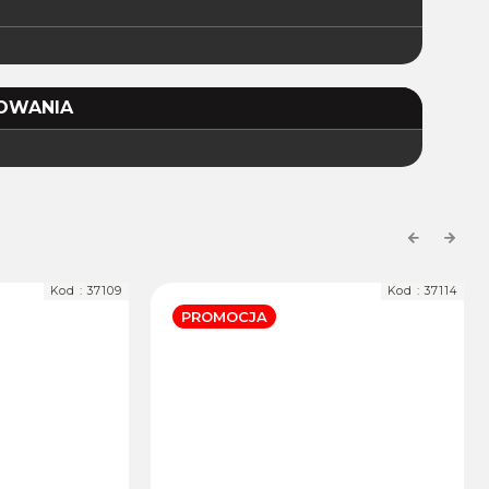
OWANIA
Previous
Next
Kod :
37109
Kod :
37114
PROMOCJA