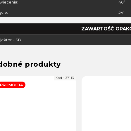
świecenia:
40°
cie:
5V
ZAWARTOŚĆ OPAK
ojektor USB
Kod :
37113
PROMOCJA