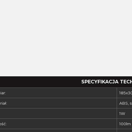
SPECYFIKACJA TEC
ar:
185x3
iał:
ABS, s
1W
ość:
100lm