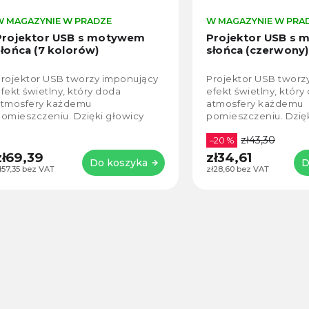
W MAGAZYNIE W PRADZE
W MAGAZYNIE W PRA
Projektor USB s motywem
Projektor USB s
słońca (7 kolorów)
słońca (czerwony)
rojektor USB tworzy imponujący
Projektor USB tworz
fekt świetlny, który doda
efekt świetlny, który
atmosfery każdemu
atmosfery każdemu
omieszczeniu. Dzięki głowicy
pomieszczeniu. Dzię
bracanej o 360° kąt projekcji
obracanej o 360° kąt 
zł43,30
można łatwo dostosować do
można łatwo dostos
–20 %
otrzeb....
potrzeb....
zł69,39
zł34,61
Do koszyka
D
ł57,35 bez VAT
zł28,60 bez VAT