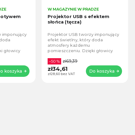
DZE
W MAGAZYNIE W PRADZE
 motywem
Projektor USB s efektem
słońca (tęcza)
y imponujący
Projektor USB tworzy imponujący
 doda
efekt świetlny, który doda
atmosfery każdemu
ki głowicy
pomieszczeniu. Dzięki głowicy
projekcji
obracanej o 360° kąt projekcji
zł69,39
ować do
można łatwo dostosować do
–50 %
potrzeb....
zł34,61
o koszyka
Do koszyka
zł28,60 bez VAT