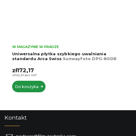
W MAGAZYNIE W PRADZE
Uniwersalna płytka szybkiego uwalniania
standardu Arca Swiss
Sunwayfoto DPG-80DR
zł172,17
zł142,29 bez VAT
Do koszyka
S
Kontakt
t
o
p