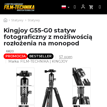
Przejść
Statywy
Statywy
do
treści
Kingjoy G55-G0 statyw
fotograficzny z możliwością
rozłożenia na monopod
6820
PROMOCJA
BESTSELLER
Średnia
57 ocen
ocena
Marka:
FILM-TECHNIKA | KINGJOY
produktu
wynosi
4,5
na
5
gwiazdek.