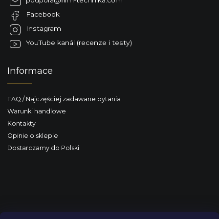
podpora
@
film-technika.com
k
Facebook
a
Instagram
YouTube kanál (recenze i testy)
Informace
FAQ / Najczęściej zadawane pytania
Warunki handlowe
Kontakty
Opinie o sklepie
Dostarczamy do Polski