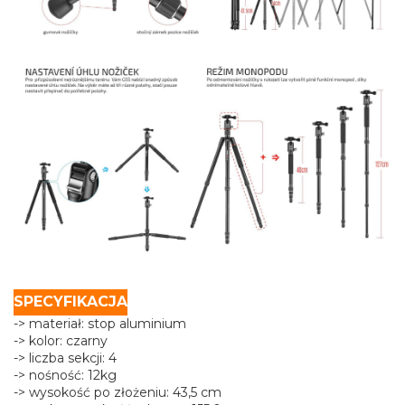
SPECYFIKACJA
-> materiał: stop aluminium
-> kolor: czarny
-> liczba sekcji: 4
-> nośność: 12kg
-> wysokość po złożeniu: 43,5 cm