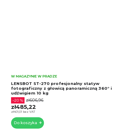
W MAGAZYNIE W PRADZE
LENSBOT ST-270 profesjonalny statyw
fotograficzny z głowicą panoramiczną 360° i
udźwigiem 10 kg
zł606,96
–20 %
zł485,22
zł401,01 bez VAT
Do koszyka