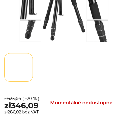
zł433,04
( –20 % )
Momentálně nedostupné
zł346,09
zł286,02 bez VAT
Cena
jednostkowa: