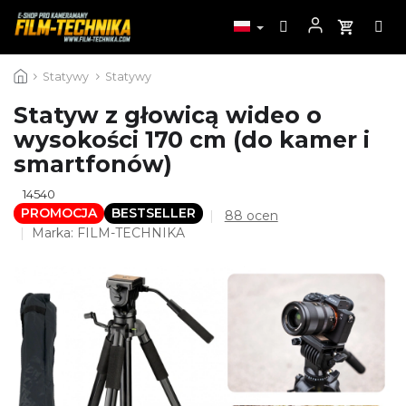
Przejść
Statywy
Statywy
do
treści
Statyw z głowicą wideo o
wysokości 170 cm (do kamer i
smartfonów)
14540
PROMOCJA
BESTSELLER
Średnia
88 ocen
ocena
Marka:
FILM-TECHNIKA
produktu
wynosi
4,4
na
5
gwiazdek.