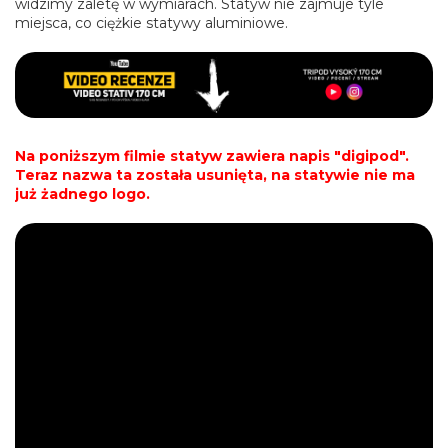
widzimy zaletę w wymiarach. Statyw nie zajmuje tyle
miejsca, co ciężkie statywy aluminiowe.
Na poniższym filmie statyw zawiera napis "digipod".
Teraz nazwa ta została usunięta, na statywie nie ma
już żadnego logo.