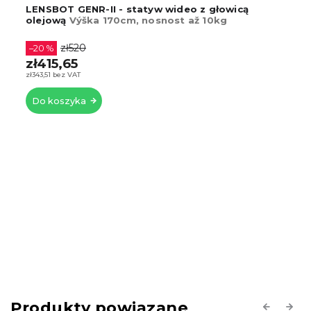
Statyw Video DSLR TA30 Titanium (czarny)
zł156,35
–33 %
zł104,17
zł86,09 bez VAT
Do koszyka
Produkty powiązane
Previous
Next