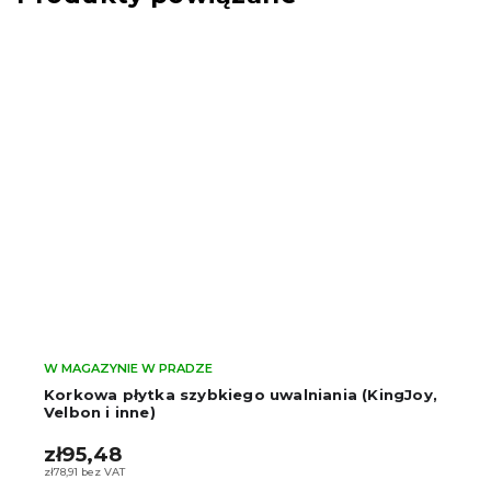
W MAGAZYNIE W PRADZE
LENSBOT GENR-II - statyw wideo z głowicą
olejową
Výška 170cm, nosnost až 10kg
zł520
–20 %
zł415,65