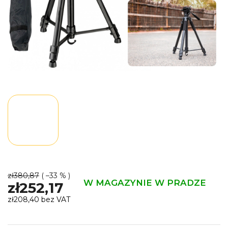
zł380,87
( –33 % )
W MAGAZYNIE W PRADZE
zł252,17
zł208,40 bez VAT
Cena
jednostkowa: