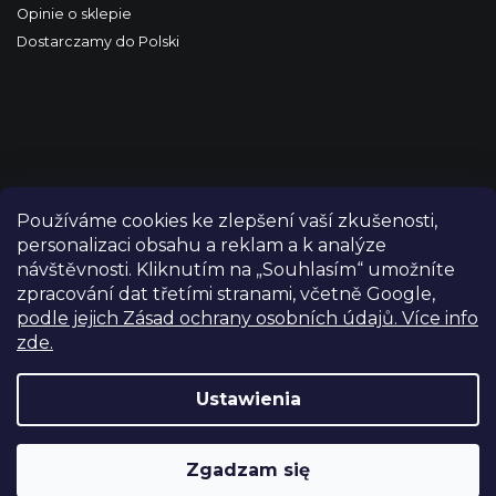
Opinie o sklepie
Dostarczamy do Polski
Používáme cookies ke zlepšení vaší zkušenosti,
personalizaci obsahu a reklam a k analýze
návštěvnosti. Kliknutím na „Souhlasím“ umožníte
zpracování dat třetími stranami, včetně Google,
podle jejich Zásad ochrany osobních údajů. Více info
zde.
Copyright 2026
FILM-TECHNIKA
. Wszystkie prawa
zastrzeżone.
Edytuj ustawienia plików cookie
Ustawienia
Grafický návrh vytvořil a nakódoval
Shoptetak.cz
Zgadzam się
Opracował Shoptet