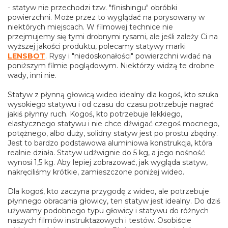
- statyw nie przechodzi tzw. "finishingu" obróbki
powierzchni. Może przez to wyglądać na porysowany w
niektórych miejscach. W filmowej technice nie
przejmujemy się tymi drobnymi rysami, ale jeśli zależy Ci na
wyższej jakości produktu, polecamy statywy marki
LENSBOT
. Rysy i "niedoskonałości" powierzchni widać na
poniższym filmie poglądowym. Niektórzy widzą te drobne
wady, inni nie.
Statyw z płynną głowicą wideo idealny dla kogoś, kto szuka
wysokiego statywu i od czasu do czasu potrzebuje nagrać
jakiś płynny ruch. Kogoś, kto potrzebuje lekkiego,
elastycznego statywu i nie chce dźwigać czegoś mocnego,
potężnego, albo duży, solidny statyw jest po prostu zbędny.
Jest to bardzo podstawowa aluminiowa konstrukcja, która
realnie działa. Statyw udźwignie do 5 kg, a jego nośność
wynosi 1,5 kg. Aby lepiej zobrazować, jak wygląda statyw,
nakręciliśmy krótkie, zamieszczone poniżej wideo.
Dla kogoś, kto zaczyna przygodę z wideo, ale potrzebuje
płynnego obracania głowicy, ten statyw jest idealny. Do dziś
używamy podobnego typu głowicy i statywu do różnych
naszych filmów instruktażowych i testów. Osobiście