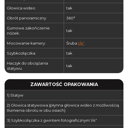
Głowica wideo:
tak
Obrót panoramiczny:
360°
Gumowe zakończenie
tak
nóżek:
Mocowanie kamery:
Śruba
1/4"
Szybkozłączka:
tak
Haczyk do obciążania
tak
statywu:
ZAWARTOŚĆ OPAKOWANIA
1) Statyw
2) Głowica statywowa (płynna głowica wideo z możliwością
tłumienia obrotu w obu osiach)
3) Szybkozłączka z gwintem fotograficznym 1/4"