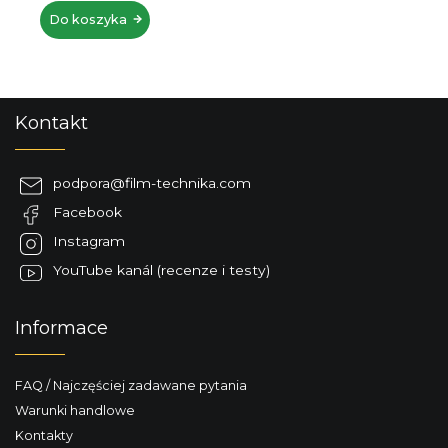
zł343,51 bez VAT
Do koszyka
S
Kontakt
t
o
p
podpora
@
film-technika.com
k
Facebook
a
Instagram
YouTube kanál (recenze i testy)
Informace
FAQ / Najczęściej zadawane pytania
Warunki handlowe
Kontakty