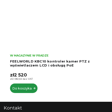
W MAGAZYNIE W PRADZE
FEELWORLD KBC10 kontroler kamer PTZ z
wyświetlaczem LCD i obsługą PoE
zł2 520
zł2 082,64 bez VAT
Do koszyka
S
Kontakt
t