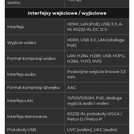
szumu:
Interfejsy wejściowe / wyjściowe
HDMI, LAN (PoE), USB 3.0, A-
Interfejs:
IN, RS232-IN, DC 12 V
HDMI, USB 3.0, LAN (obsługa
Wyjście wideo:
PoE)
LAN: H.264, H.265; USB: MJPG,
Format kompresji wideo:
H.264, YUY2, NV12
Podwójne wejście liniowe 3,5
Interfejs audio:
mm
Format kompresji dźwięku:
AAC
10/100/1000M, PoE, obsługa
Interfejs LAN:
wyjścia audio i wideo
RS232-IN, protokoły VISCA /
Interfejs sterowania:
Pelco-D / Pelco-P
Protokoły USB:
UVC (wideo), UAC (audio)