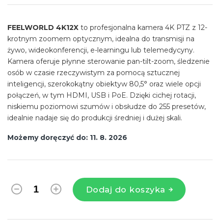
jednostkowa:
FEELWORLD 4K12X
to profesjonalna kamera 4K PTZ z 12-
krotnym zoomem optycznym, idealna do transmisji na
żywo, wideokonferencji, e-learningu lub telemedycyny.
Kamera oferuje płynne sterowanie pan-tilt-zoom, śledzenie
osób w czasie rzeczywistym za pomocą sztucznej
inteligencji, szerokokątny obiektyw 80,5° oraz wiele opcji
połączeń, w tym HDMI, USB i PoE. Dzięki cichej rotacji,
niskiemu poziomowi szumów i obsłudze do 255 presetów,
idealnie nadaje się do produkcji średniej i dużej skali.
Możemy doręczyć do:
11. 8. 2026
Dodaj do koszyka