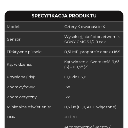
SPECYFIKACJA PRODUKTU
Model:
Cztery K dwanaście X
Wysokiej jakości przetwornik
Sensor:
SONY CMOS 1/2,8 cala
Efektywne piksele:
8,51 MP, proporcje obrazu 16:9
Kąt widzenia: Szerokość: 7,6°
Kąt widzenia:
(S) – 80,5° (Z)
Przysłona (Iris):
F1,8 do F3,6
Zoom cyfrowy:
15x
Zoom optyczny:
12x
Minimalne oświetlenie:
0,5 lux (F1,8, AGC włączone)
DNR:
2D i 3D
Automatyczny / Ręczny /