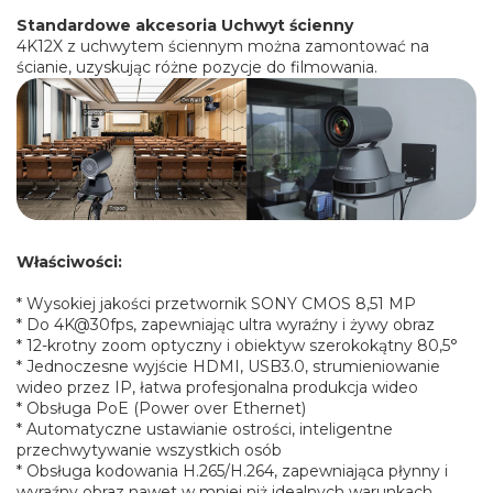
Standardowe akcesoria Uchwyt ścienny
4K12X z uchwytem ściennym można zamontować na
ścianie, uzyskując różne pozycje do filmowania.
Właściwości:
* Wysokiej jakości przetwornik SONY CMOS 8,51 MP
* Do 4K@30fps, zapewniając ultra wyraźny i żywy obraz
* 12-krotny zoom optyczny i obiektyw szerokokątny 80,5°
* Jednoczesne wyjście HDMI, USB3.0, strumieniowanie
wideo przez IP, łatwa profesjonalna produkcja wideo
* Obsługa PoE (Power over Ethernet)
* Automatyczne ustawianie ostrości, inteligentne
przechwytywanie wszystkich osób
* Obsługa kodowania H.265/H.264, zapewniająca płynny i
wyraźny obraz nawet w mniej niż idealnych warunkach