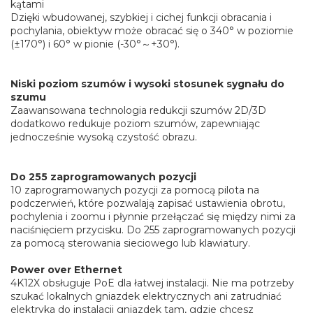
kątami
Dzięki wbudowanej, szybkiej i cichej funkcji obracania i
pochylania, obiektyw może obracać się o 340° w poziomie
(±170°) i 60° w pionie (-30°～+30°).
Niski poziom szumów i wysoki stosunek sygnału do
szumu
Zaawansowana technologia redukcji szumów 2D/3D
dodatkowo redukuje poziom szumów, zapewniając
jednocześnie wysoką czystość obrazu.
Do 255 zaprogramowanych pozycji
10 zaprogramowanych pozycji za pomocą pilota na
podczerwień, które pozwalają zapisać ustawienia obrotu,
pochylenia i zoomu i płynnie przełączać się między nimi za
naciśnięciem przycisku. Do 255 zaprogramowanych pozycji
za pomocą sterowania sieciowego lub klawiatury.
Power over Ethernet
4K12X obsługuje PoE dla łatwej instalacji. Nie ma potrzeby
szukać lokalnych gniazdek elektrycznych ani zatrudniać
elektryka do instalacji gniazdek tam, gdzie chcesz