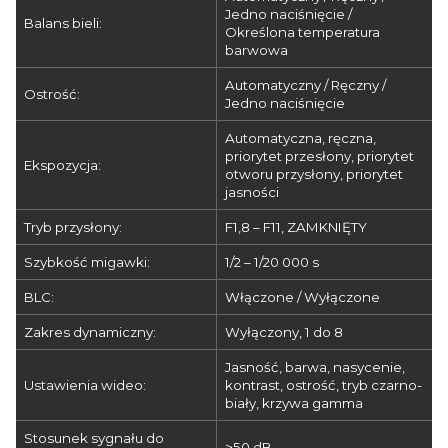
Jedno naciśnięcie /
Balans bieli:
Określona temperatura
barwowa
Automatyczny / Ręczny /
Ostrość:
Jedno naciśnięcie
Automatyczna, ręczna,
priorytet przesłony, priorytet
Ekspozycja:
otworu przysłony, priorytet
jasności
Tryb przysłony:
F1,8 – F11, ZAMKNIĘTY
Szybkość migawki:
1/2 – 1/20 000 s
BLC:
Włączone / Wyłączone
Zakres dynamiczny:
Wyłączony, 1 do 8
Jasność, barwa, nasycenie,
Ustawienia wideo:
kontrast, ostrość, tryb czarno-
biały, krzywa gamma
Stosunek sygnału do
>50 dB