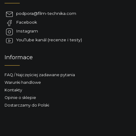
o
p
podpora
@
film-technika.com
k
Facebook
a
Instagram
YouTube kanál (recenze i testy)
Informace
FAQ / Najczęściej zadawane pytania
Warunki handlowe
Kontakty
Opinie o sklepie
Dostarczamy do Polski