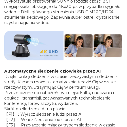
Wykorzystuje przetwornik SONY o rozdzielczości 8,51
megapiksela, obsługuje do 4Kp30fps w przypadku sygnału
wideo HDMI, głównego strumienia USB-C MJPG/H264 i
strumienia sieciowego. Zapewnia super ostre, krystalicznie
czyste nagrania wideo.
Automatyczne śledzenie człowieka przez AI
Dzięki funkcji śledzenia w czasie rzeczywistym i śledzenia
strefy. Kamera może automatycznie śledzić Cię w czasie
rzeczywistym, utrzymując Cię w centrum uwagi.
Przeznaczone do nabożeństw, miejsc kultu, nauczania i
edukacji, transmisji, zaawansowanych technologicznie
konferencji, forów szczytu, wydarzeń.
Skrót do śledzenia AI na pilocie
【F1】：Wyłącz śledzenie ludzi przez AI
【F2】：Włącz śledzenie ludzi przez AI
【F3】：Przełączanie między trybem śledzenia w czasie