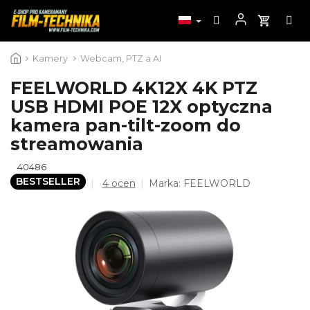
Przejść
Kamery
Webcam, PTZ a AI
do
treści
FEELWORLD 4K12X 4K PTZ
USB HDMI POE 12X optyczna
kamera pan-tilt-zoom do
streamowania
40486
BESTSELLER
Średnia
4 ocen
Marka:
FEELWORLD
ocena
produktu
wynosi
5,0
na
5
gwiazdek.