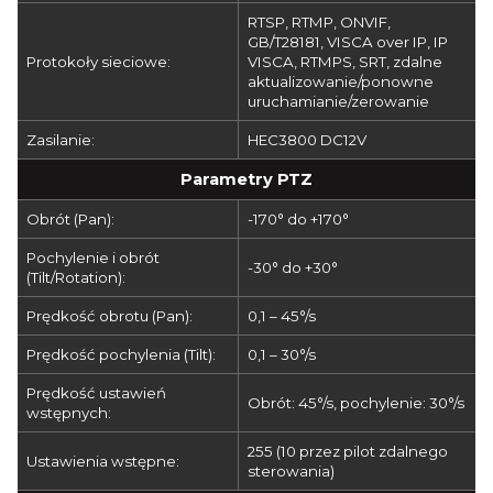
RTSP, RTMP, ONVIF,
GB/T28181, VISCA over IP, IP
Protokoły sieciowe:
VISCA, RTMPS, SRT, zdalne
aktualizowanie/ponowne
uruchamianie/zerowanie
Zasilanie:
HEC3800 DC12V
Parametry PTZ
Obrót (Pan):
-170° do +170°
Pochylenie i obrót
-30° do +30°
(Tilt/Rotation):
Prędkość obrotu (Pan):
0,1 – 45°/s
Prędkość pochylenia (Tilt):
0,1 – 30°/s
Prędkość ustawień
Obrót: 45°/s, pochylenie: 30°/s
wstępnych:
255 (10 przez pilot zdalnego
Ustawienia wstępne:
sterowania)