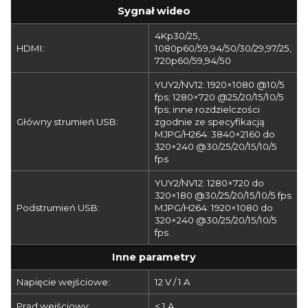
Sygnał wideo
4Kp30/25,
HDMI:
1080p60/59,94/50/30/29,97/25,
720p60/59,94/50
YUY2/NV12: 1920×1080 @10/5
fps; 1280×720 @25/20/15/10/5
fps; inne rozdzielczości
Główny strumień USB:
zgodnie ze specyfikacją
MJPG/H264: 3840×2160 do
320×240 @30/25/20/15/10/5
fps
YUY2/NV12: 1280×720 do
320×180 @30/25/20/15/10/5 fps
Podstrumień USB:
MJPG/H264: 1920×1080 do
320×240 @30/25/20/15/10/5
fps
Inne parametry
Napięcie wejściowe:
12 V / 1 A
Prąd wejściowy:
< 1 A