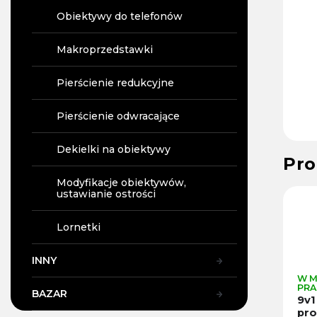
Obiektywy do telefonów
Makroprzedstawki
Pierścienie redukcyjne
Pierścienie odwracające
Dekielki na obiektywy
Pro
Modyfikacje obiektywów,
55
Kod :
97607
Kod :
98289
ustawianie ostrości
Lornetki
INNY
W MAGAZYNIE W
W MAGAZYNIE W
W M
PRADZE
PRADZE
PRA
BAZAR
Ściereczka z
Worek, etui na
9v1
mikrofibry K&F
filtry 96x96mm,
pro