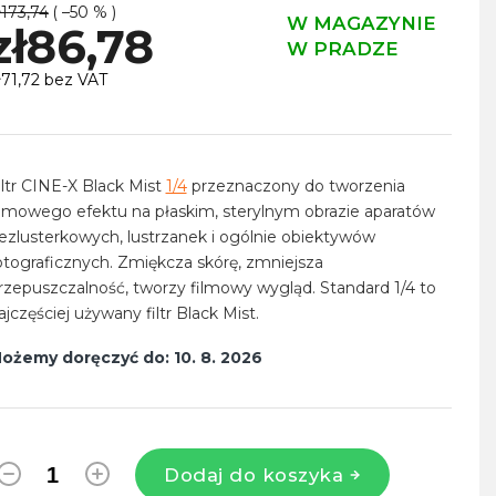
ł173,74
( –50 % )
W MAGAZYNIE
zł86,78
W PRADZE
ł71,72 bez VAT
ena
ednostkowa:
iltr CINE-X Black Mist
1/4
przeznaczony do tworzenia
ilmowego efektu na płaskim, sterylnym obrazie aparatów
ezlusterkowych, lustrzanek i ogólnie obiektywów
otograficznych. Zmiękcza skórę, zmniejsza
rzepuszczalność, tworzy filmowy wygląd. Standard 1/4 to
ajczęściej używany filtr Black Mist.
ożemy doręczyć do:
10. 8. 2026
Dodaj do koszyka