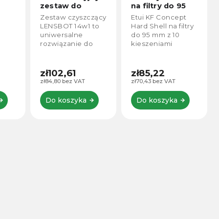
zestaw do
na filtry do 95
i
czyszczenia
mm z 10
Zestaw czyszczący
Etui KF Concept
1
kieszeniami
LENSBOT 14w1 to
Hard Shell na filtry
KF13.175
uniwersalne
do 95 mm z 10
rozwiązanie do
kieszeniami
D,
konserwacji
zapewnia
elektroniki.
bezpieczne i
Zawiera
przejrzyste
zł102,61
zł85,22
specjalistyczne
przechowywanie
zł84,80 bez VAT
zł70,43 bez VAT
narzędzia do
do dziesięciu
czyszczenia
filtrów, adapterów
Do koszyka
Do koszyka
aparatów,
lub innych
klawiatur,
akcesoriów....
urządzeń
mobilnych i...