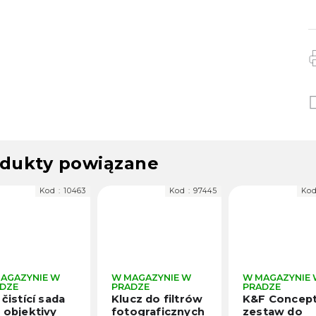
dukty powiązane
Kod :
10463
Kod :
97445
Kod
AGAZYNIE W
W MAGAZYNIE W
W MAGAZYNIE
DZE
PRADZE
PRADZE
 čistící sada
Klucz do filtrów
K&F Concep
 objektivy
fotograficznych
zestaw do