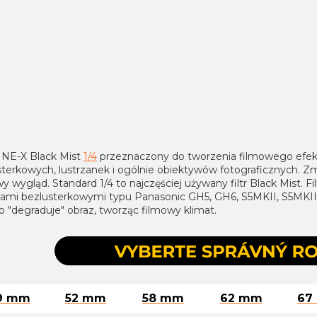
CINE-X Black Mist
1/4
przeznaczony do tworzenia filmowego efekt
sterkowych, lustrzanek i ogólnie obiektywów fotograficznych. Z
y wygląd. Standard 1/4 to najczęściej używany filtr Black Mist. Fil
tami bezlusterkowymi typu Panasonic GH5, GH6, S5MKII, S5MKIIX,
 "degraduje" obraz, tworząc filmowy klimat.
9 mm
52 mm
58 mm
62 mm
67