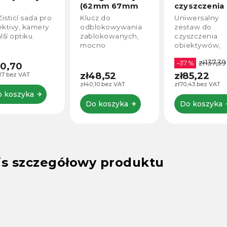
(62mm 67mm
czyszczenia
72mm 77mm)
obiektywów 
čisticí sada pro
Klucz do
Uniwersalny
ekranów 4w
ektivy, kamery
odblokowywania
zestaw do
SKU.1618
lší optiku.
zablokowanych,
czyszczenia
mocno
obiektywów,
dokręconych
monitorów LC
zł137,39
filtrów na
komputerów,
–37 %
60,70
obiektywie
ekranów itp.
zł48,52
zł85,22
,17 bez VAT
aparatu.
zł40,10 bez VAT
zł70,43 bez VAT
Zablokowanie filtra
 koszyka
najczęściej
Do koszyka
Do koszyka
następuje z
powodu
mikrocząsteczek,
piasku, korozji.
is szczegółowy produktu