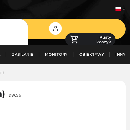
Zaloguj
się
Pusty
koszyk
A
ZASILANIE
MONITORY
OBIEKTYWY
INNY
mm)
m)
98696