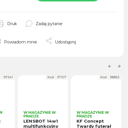
Druk
Zadaj pytanie
Powiadom mnie
Udostępnij
Previous
Next
 :
97541
Kod :
37107
Kod :
38863
 W
W MAGAZYNIE W
W MAGAZYNIE W
PRADZE
PRADZE
t
LENSBOT 14w1
KF Concept
multifunkcyjny
Twardy futerał