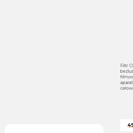
Filtr 
bezlu
filmow
apara
celowo
4