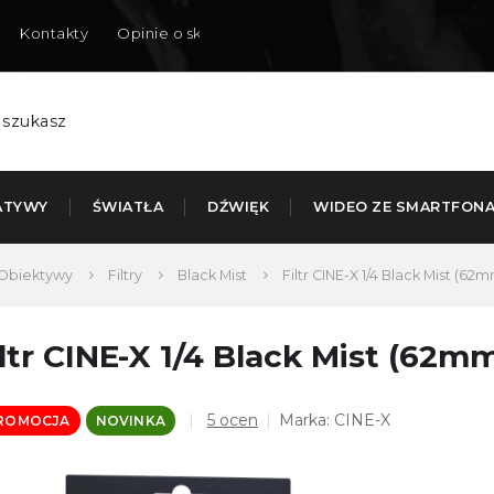
Kontakty
Opinie o sklepie
Dostarczamy do Polski
ATYWY
ŚWIATŁA
DŹWIĘK
WIDEO ZE SMARTFON
Obiektywy
Filtry
Black Mist
Filtr CINE-X 1/4 Black Mist (62
iltr CINE-X 1/4 Black Mist (62m
Średnia
5 ocen
Marka:
CINE-X
ROMOCJA
NOVINKA
ocena
produktu
wynosi