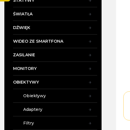
STATYWY
y
ŚWIATŁA
DŹWIĘK
WIDEO ZE SMARTFONA
ZASILANIE
MONITORY
OBIEKTYWY
Obiektywy
Adaptery
Filtry