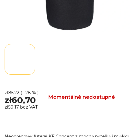
zł85,22
( –28 % )
Momentálně nedostupné
zł60,70
zł50,17 bez VAT
Cena
jednostkowa:
Neoprenowy futerał KF Concept z mocną pętelką i miękką