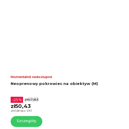
Momentálně nedostupné
Neoprenowy pokrowiec na obiektyw (M)
zł67,83
–25 %
zł50,43
zł41,68 bez VAT
Szczegóły