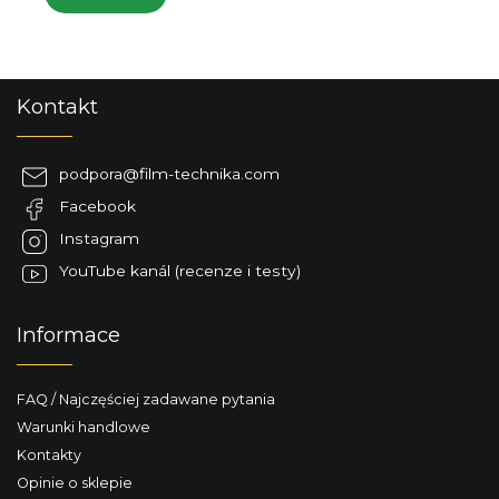
S
Kontakt
t
o
p
podpora
@
film-technika.com
k
Facebook
a
Instagram
YouTube kanál (recenze i testy)
Informace
FAQ / Najczęściej zadawane pytania
Warunki handlowe
Kontakty
Opinie o sklepie