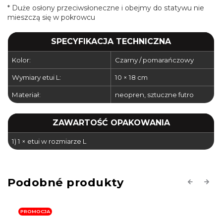
* Duże osłony przeciwsłoneczne i obejmy do statywu nie
mieszczą się w pokrowcu
SPECYFIKACJA TECHNICZNA
Kolor:
Czarny / pomarańczowy
Wymiary etui L:
10 × 18 cm
Materiał:
neopren, sztuczne futro
ZAWARTOŚĆ OPAKOWANIA
1) 1 × etui w rozmiarze L
Previous
Next
PROMOCJA