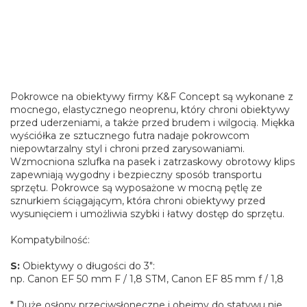
Pokrowce na obiektywy firmy K&F Concept są wykonane z
mocnego, elastycznego neoprenu, który chroni obiektywy
przed uderzeniami, a także przed brudem i wilgocią. Miękka
wyściółka ze sztucznego futra nadaje pokrowcom
niepowtarzalny styl i chroni przed zarysowaniami.
Wzmocniona szlufka na pasek i zatrzaskowy obrotowy klips
zapewniają wygodny i bezpieczny sposób transportu
sprzętu. Pokrowce są wyposażone w mocną pętlę ze
sznurkiem ściągającym, która chroni obiektywy przed
wysunięciem i umożliwia szybki i łatwy dostęp do sprzętu.
Kompatybilność:
S:
Obiektywy o długości do 3":
np. Canon EF 50 mm F / 1,8 STM, Canon EF 85 mm f / 1,8
* Duże osłony przeciwsłoneczne i obejmy do statywu nie