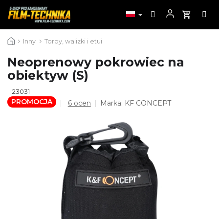
Przejść
Inny
Torby, walizki i etui
do
treści
Neoprenowy pokrowiec na
obiektyw (S)
23031
PROMOCJA
Średnia
6 ocen
Marka:
KF CONCEPT
ocena
produktu
wynosi
4,8
na
5
gwiazdek.