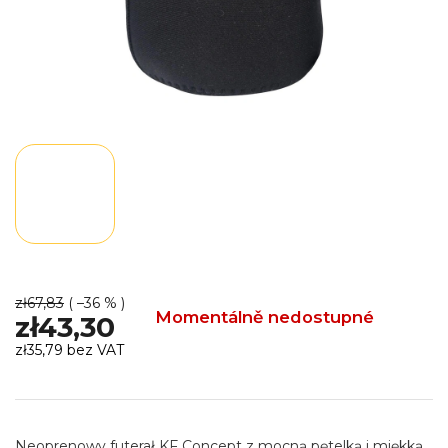
zł67,83
( –36 % )
Momentálně nedostupné
zł43,30
zł35,79 bez VAT
Cena
jednostkowa:
Neoprenowy futerał KF Concept z mocną pętelką i miękką