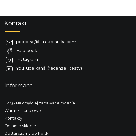
S
Kontakt
t
o
p
podpora
@
film-technika.com
k
Facebook
a
Instagram
YouTube kanál (recenze i testy)
Informace
FAQ / Najczęściej zadawane pytania
Warunki handlowe
Kontakty
Opinie o sklepie
Dostarczamy do Polski