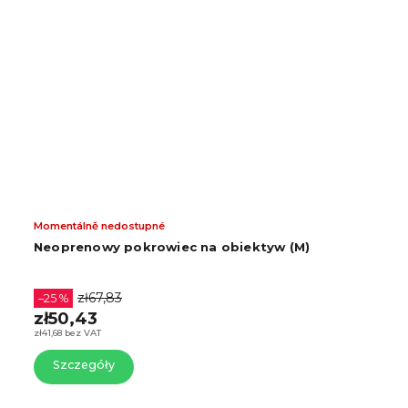
Momentálně nedostupné
Neoprenowy pokrowiec na obiektyw (M)
zł67,83
–25 %
zł50,43
zł41,68 bez VAT
Szczegóły