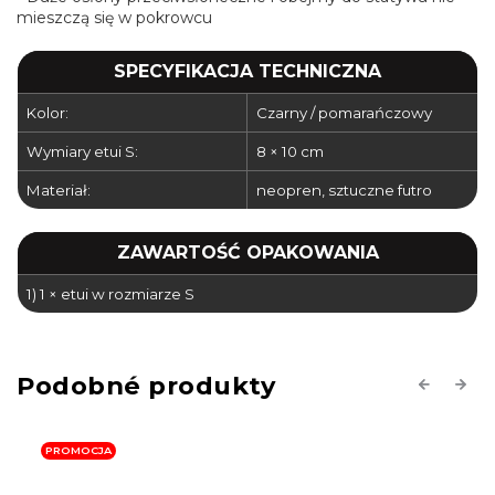
mieszczą się w pokrowcu
SPECYFIKACJA TECHNICZNA
Kolor:
Czarny / pomarańczowy
Wymiary etui S:
8 × 10 cm
Materiał:
neopren, sztuczne futro
ZAWARTOŚĆ OPAKOWANIA
1) 1 × etui w rozmiarze S
Previous
Next
PROMOCJA