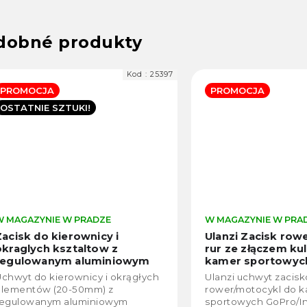
Kod :
25397
PROMOCJA
PROMOCJA
OSTATNIE SZTUKI!
W MAGAZYNIE W PRADZE
W MAGAZYNIE W PRA
Zacisk do kierownicy i
Ulanzi Zacisk row
okraglych ksztaltow z
rur ze złączem k
regulowanym aluminiowym
kamer sportowych
ramieniem do kamer
smartfona
Rozpět
chwyt do kierownicy i okrągłych
Ulanzi uchwyt zacis
sportowych
35mm
elementów (20-50mm) z
rower/motocykl do 
regulowanym aluminiowym
sportowych GoPro/In