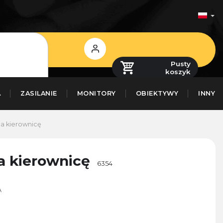
Zaloguj
się
Pusty
koszyk
A
ZASILANIE
MONITORY
OBIEKTYWY
INNY
a kierownicę
a kierownicę
6354
A