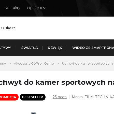
Kontakty
Opinie o sklepie
Dostarczamy do Polski
ATYWY
ŚWIATŁA
DŹWIĘK
WIDEO ZE SMARTFON
Inny
Akcesoria GoPro i Osmo
Uchwyt do kamer sportowych n
chwyt do kamer sportowych n
Średnia
23 ocen
Marka:
FILM-TECHNIK
ROMOCJA
BESTSELLER
ocena
produktu
wynosi