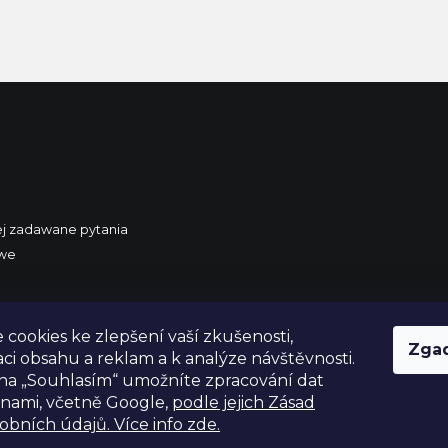
ej zadawane pytania
owe
 Polski
cookies ke zlepšení vaší zkušenosti,
Zga
aci obsahu a reklam a k analýze návštěvnosti.
na „Souhlasím“ umožníte zpracování dat
ranami, včetně Google,
podle jejich Zásad
obních údajů. Více info zde.