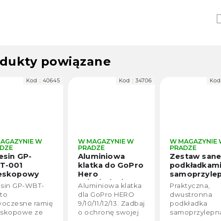
dukty powiązane
Kod :
40645
Kod :
34706
Kod
AGAZYNIE W
W MAGAZYNIE W
W MAGAZYNIE
DZE
PRADZE
PRADZE
esin GP-
Aluminiowa
Zestaw sane
T-001
klatka do GoPro
podkładkam
leskopowy
Hero
samoprzyle
ek do selfie z
13/12/11/10/9
do GoPro
esin GP-WBT-
Aluminiowa klatka
Praktyczna,
otem
13/12/11/10/9
 to
dla GoPro HERO
dwustronna
alnego
itp.
oczesne ramię
9/10/11/12/13. Zadbaj
podkładka
rowania do
eskopowe ze
o ochronę swojej
samoprzylepn
ro HERO 8 /