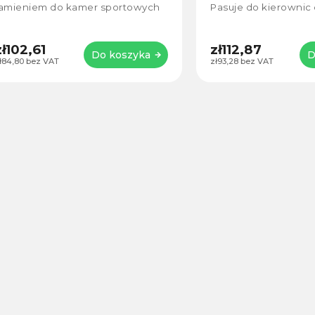
ramieniem do kamer sportowych
Pasuje do kierownic 
feruje solidne i regulowane ramię
35 mm. Dzięki dołą
e złączami 360°. Idealne...
adapterowi GoPro inst
zł102,61
zł112,87
Do koszyka
D
ł84,80 bez VAT
zł93,28 bez VAT