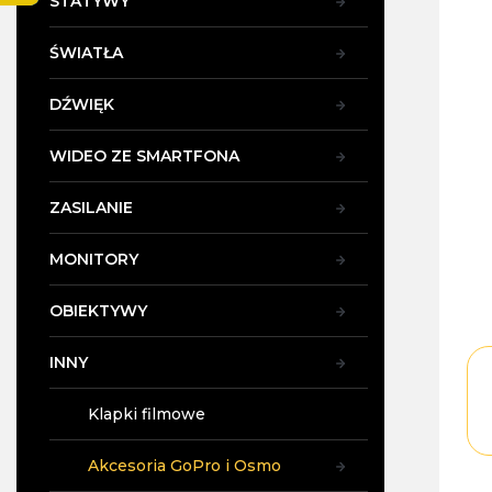
STATYWY
y
ŚWIATŁA
DŹWIĘK
WIDEO ZE SMARTFONA
ZASILANIE
MONITORY
OBIEKTYWY
INNY
Klapki filmowe
Akcesoria GoPro i Osmo