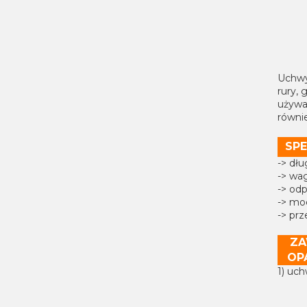
Uchwy
rury,
używa
równi
SPE
-> dł
-> wa
-> od
-> mo
-> pr
ZA
OP
1) uc