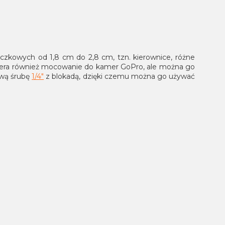
kowych od 1,8 cm do 2,8 cm, tzn. kierownice, różne
wiera również mocowanie do kamer GoPro, ale można go
ową śrubę
1/4"
z blokadą, dzięki czemu można go używać