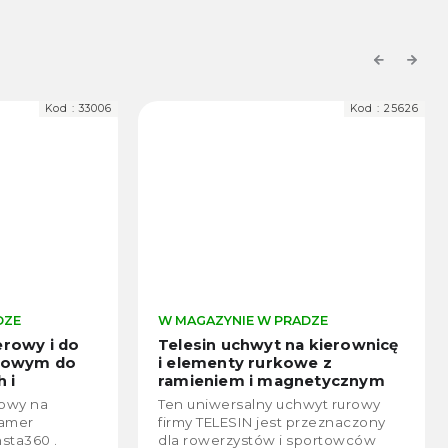
Previous
Next
Kod :
33006
Kod :
25626
DZE
W MAGAZYNIE W PRADZE
erowy i do
Telesin uchwyt na kierownicę
ulowym do
i elementy rurkowe z
 i
ramieniem i magnetycznym
í svorky 8-
systemem szybkiego
kowy na
Ten uniwersalny uchwyt rurowy
montażu do GoPro HERO 13
kamer
firmy TELESIN jest przeznaczony
sta360 .
dla rowerzystów i sportowców