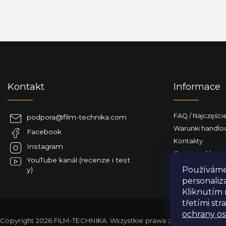
S
t
o
p
Kontakt
Informace
k
a
FAQ / Najczęści
podpora
@
film-technika.com
Warunki handl
Facebook
Kontakty
Instagram
Opinie o sklepie
YouTube kanál (recenze i test
Dostarczamy do
Používáme 
y)
personaliz
Kliknutím 
třetími st
ochrany os
Copyright 2026
FILM-TECHNIKA
. Wszystkie prawa zastrzeżone.