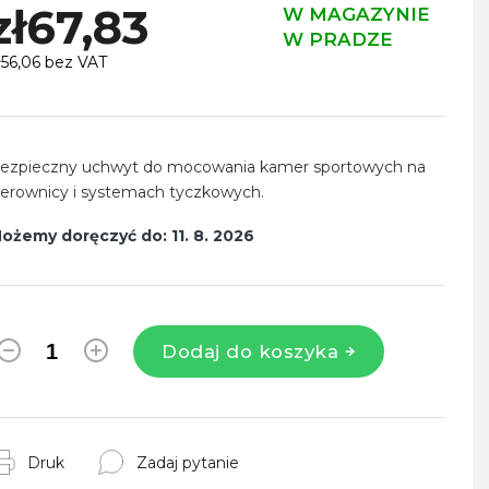
zł67,83
W MAGAZYNIE
W PRADZE
ł56,06 bez VAT
ena
ednostkowa:
ezpieczny uchwyt do mocowania kamer sportowych na
ierownicy i systemach tyczkowych.
ożemy doręczyć do:
11. 8. 2026
Dodaj do koszyka
Druk
Zadaj pytanie