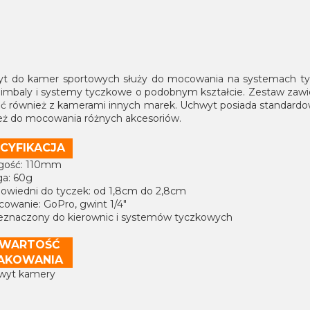
t do kamer sportowych służy do mocowania na systemach tycz
 gimbaly i systemy tyczkowe o podobnym kształcie. Zestaw za
ć również z kamerami innych marek. Uchwyt posiada standard
eż do mocowania różnych akcesoriów.
CYFIKACJA
ugość: 110mm
ga: 60g
powiedni do tyczek: od 1,8cm do 2,8cm
cowanie: GoPro, gwint 1/4"
zeznaczony do kierownic i systemów tyczkowych
WARTOŚĆ
AKOWANIA
hwyt kamery