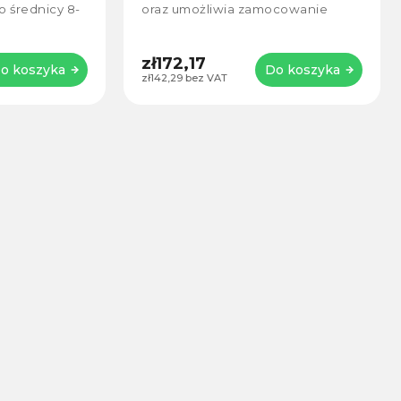
o średnicy 8-
oraz umożliwia zamocowanie
czonemu
kamery GoPro HERO13 Black do
alacja jest...
kierownicy roweru lub...
zł172,17
o koszyka
Do koszyka
zł142,29 bez VAT