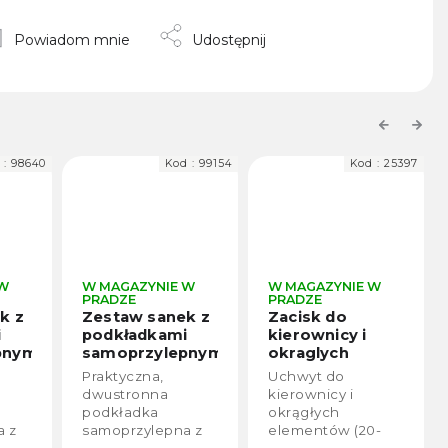
Powiadom mnie
Udostępnij
Previous
Next
 :
98640
Kod :
99154
Kod :
25397
 W
W MAGAZYNIE W
W MAGAZYNIE W
PRADZE
PRADZE
k z
Zestaw sanek z
Zacisk do
i
podkładkami
kierownicy i
pnymi
samoprzylepnymi
okraglych
do GoPro
ksztaltow z
Praktyczna,
Uchwyt do
/8/7
13/12/11/10/9/8/7/6
regulowanym
dwustronna
kierownicy i
itp.
aluminiowym
podkładka
okrągłych
ramieniem do
a z
samoprzylepna z
elementów (20-
kamer