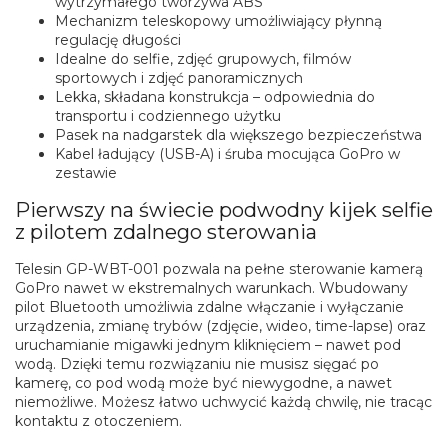
wytrzymałego tworzywa ABS
Mechanizm teleskopowy umożliwiający płynną
regulację długości
Idealne do selfie, zdjęć grupowych, filmów
sportowych i zdjęć panoramicznych
Lekka, składana konstrukcja – odpowiednia do
transportu i codziennego użytku
Pasek na nadgarstek dla większego bezpieczeństwa
Kabel ładujący (USB-A) i śruba mocująca GoPro w
zestawie
Pierwszy na świecie podwodny kijek selfie
z pilotem zdalnego sterowania
Telesin GP-WBT-001 pozwala na pełne sterowanie kamerą
GoPro nawet w ekstremalnych warunkach. Wbudowany
pilot Bluetooth umożliwia zdalne włączanie i wyłączanie
urządzenia, zmianę trybów (zdjęcie, wideo, time-lapse) oraz
uruchamianie migawki jednym kliknięciem – nawet pod
wodą. Dzięki temu rozwiązaniu nie musisz sięgać po
kamerę, co pod wodą może być niewygodne, a nawet
niemożliwe. Możesz łatwo uchwycić każdą chwilę, nie tracąc
kontaktu z otoczeniem.