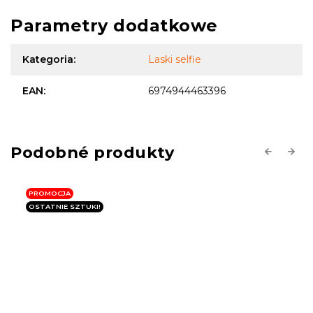
Parametry dodatkowe
Kategoria
:
Laski selfie
EAN
:
6974944463396
Previous
Next
PROMOCJA