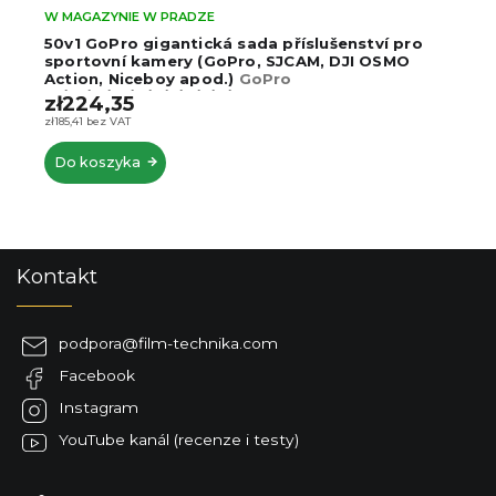
W MAGAZYNIE W PRADZE
Wkładki przeciwmgielne do kamer sportowych
(12 szt.) - wkładki do wodoszczelnej obudowy
GoPro
zł43,30
–84 %
zł6,78
zł5,60 bez VAT
Do koszyka
S
Kontakt
t
o
p
podpora
@
film-technika.com
k
Facebook
a
Instagram
YouTube kanál (recenze i testy)