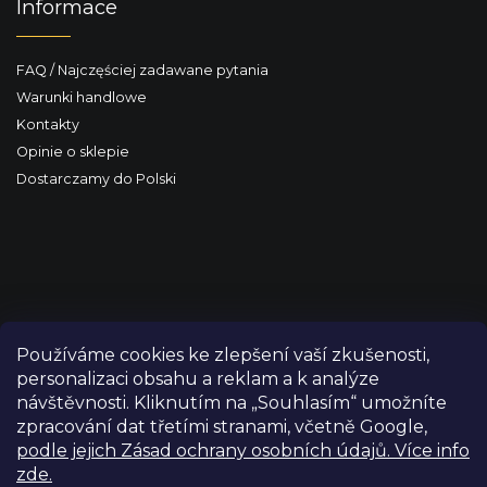
Informace
FAQ / Najczęściej zadawane pytania
Warunki handlowe
Kontakty
Opinie o sklepie
Dostarczamy do Polski
Používáme cookies ke zlepšení vaší zkušenosti,
personalizaci obsahu a reklam a k analýze
návštěvnosti. Kliknutím na „Souhlasím“ umožníte
zpracování dat třetími stranami, včetně Google,
podle jejich Zásad ochrany osobních údajů. Více info
zde.
Copyright 2026
FILM-TECHNIKA
. Wszystkie prawa