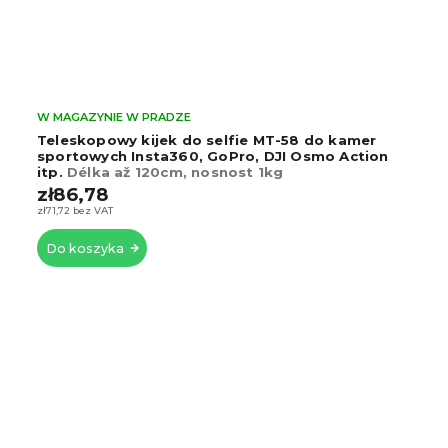
W MAGAZYNIE W PRADZE
-58 do kamer
Teleskopowy kijek do selfie do kam
I Osmo Action
sportowych GoPro
zł34,61
zł28,60 bez VAT
Do koszyka