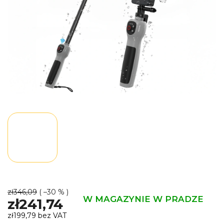
zł346,09
( –30 % )
W MAGAZYNIE W PRADZE
zł241,74
zł199,79 bez VAT