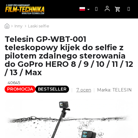
Przejść
Inny
Laski selfie
do
treści
Telesin GP-WBT-001
teleskopowy kijek do selfie z
pilotem zdalnego sterowania
do GoPro HERO 8 / 9 / 10 / 11 / 12
/ 13 / Max
40645
PROMOCJA
BESTSELLER
Średnia
7 ocen
Marka:
TELESIN
ocena
produktu
wynosi
4,6
na
5
gwiazdek.