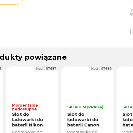
dukty powiązane
Kod :
97687
Kod :
97689
Kod
entálně
SKLADEM (PRAHA)
SKLADEM (PRA
ostupné
t do
Slot do
Slot do
owarki do
ładowarki do
ładowarki d
erii Nikon
baterii Canon
baterii Cano
-EL9
LP-E6, LP-E6N i
LP-E8
stawka do
Podstawka do
Podstawka do