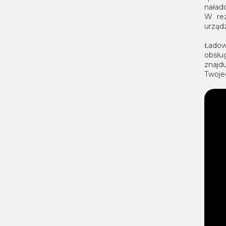
naład
W rez
urząd
Ładow
obsłu
znajd
Twoje