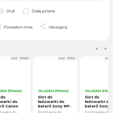
Druk
Zadaj pytanie
Powiadom mnie
Udostępnij
Previous
Next
 :
97690
Kod :
97691
Kod :
97692
HA)
SKLADEM (PRAHA)
SKLADEM (PRAHA)
Slot do
Slot do
o
ładowarki do
ładowarki do
n
baterii Sony NP-
baterii Sony NP-
F50/70/90/100
FZ100
Podstawa do
Podstawka do