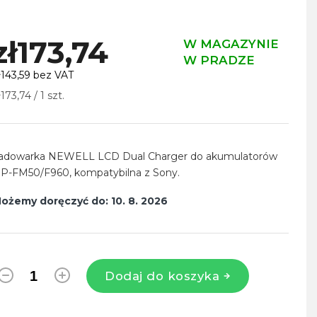
zł173,74
W MAGAZYNIE
W PRADZE
ł143,59 bez VAT
ena
ł173,74 / 1 szt.
ednostkowa:
adowarka NEWELL LCD Dual Charger do akumulatorów
P-FM50/F960, kompatybilna z Sony.
ożemy doręczyć do:
10. 8. 2026
Dodaj do koszyka