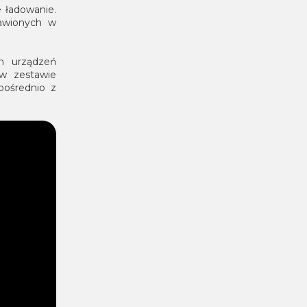
 ładowanie.
tawionych w
h urządzeń
w zestawie
pośrednio z