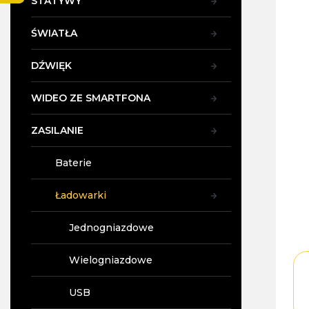
STATYWY
y
ŚWIATŁA
DŹWIĘK
WIDEO ZE SMARTFONA
ZASILANIE
Baterie
Ładowarki
Jednogniazdowe
Wielogniazdowe
USB