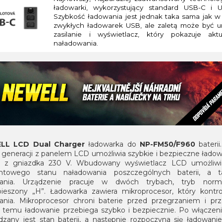
ładowarki, wykorzystujący standard USB-C i 
Szybkość ładowania jest jednak taka sama jak w
zwykłych ładowarek USB, ale zaletą może być u
zasilanie i wyświetlacz, który pokazuje akt
naładowania.
LL LCD Dual Charger
ładowarka do
NP-FM50/F960
baterii.
 generacji z panelem LCD umożliwia szybkie i bezpieczne łado
ii z gniazdka 230 V. Wbudowany wyświetlacz LCD umożliwi
ntowego stanu naładowania poszczególnych baterii, a t
wania. Urządzenie pracuje w dwóch trybach, tryb norm
pieszony „H”. Ładowarka zawiera mikroprocesor, który kontro
ania. Mikroprocesor chroni baterie przed przegrzaniem i prz
i temu ładowanie przebiega szybko i bezpiecznie. Po włączeni
dzany jest stan baterii, a następnie rozpoczyna się ładowanie