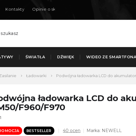
Kontakty
Opinie o sklepie
Dostarczamy do Polski
ATYWY
ŚWIATŁA
DŹWIĘK
WIDEO ZE SMARTFON
Zasilanie
Ładowarki
Podwójna ładowarka LCD do akumulato
odwójna ładowarka LCD do ak
M50/F960/F970
1
Średnia
40 ocen
Marka:
NEWELL
ROMOCJA
BESTSELLER