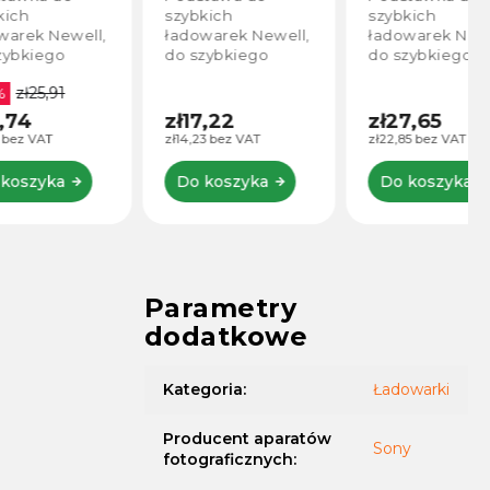
szybkich
szybkich
ell,
ładowarek Newell,
ładowarek Newell,
do szybkiego
do szybkiego
ładowania
ładowania
LP-
akumulatorów NP-
akumulatorów NP-
na z
F50 / 70 / 90 / 100,
FZ100,
zł17,22
zł27,65
on.
kompatybilna z
kompatybilna z
zł14,23 bez VAT
zł22,85 bez VAT
aparatami Sony.
aparatami Sony.
Do koszyka
Do koszyka
Parametry
dodatkowe
Kategoria
:
Ładowarki
Producent aparatów
Sony
fotograficznych
: