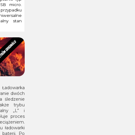
USB micro.
 przypadku
niwersalne
ualny stan
Ładowarka
wanie dwóch
a śledzenie
akże trybu
alny „L” i
luje proces
eciążeniem.
u ładowarki
 baterii. Po