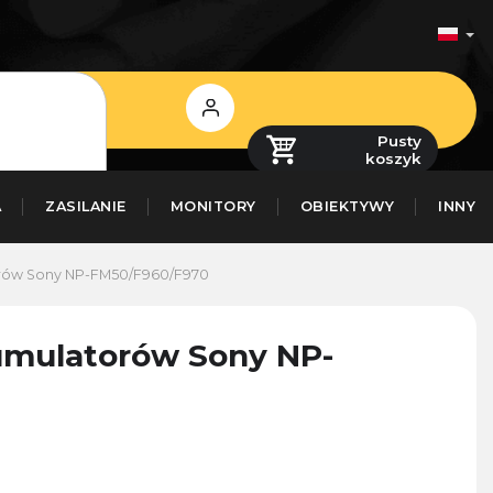
Zaloguj
się
Pusty
koszyk
A
ZASILANIE
MONITORY
OBIEKTYWY
INNY
rów Sony NP-FM50/F960/F970
umulatorów Sony NP-