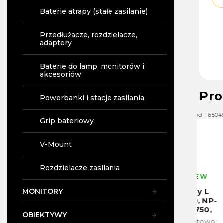
Baterie atrapy (stałe zasilanie)
Przedłużacze, rozdzielacze,
adaptery
Baterie do lamp, monitorów i
akcesoriów
Pro
Powerbanki i stacje zasilania
93
Kod :
01
Kod :
65045
Grip bateriowy
V-Mount
Rozdzielacze zasilania
W MAGAZYNIE W
W MAGAZYNIE W
Mom
PRADZE
PRADZE
ned
MONITORY
Bateria Sony L
Bateria Sony L
Slo
do NP-F330, NP-
do NP-F330, NP-
ład
F550, NP-F750,
F550, NP-F750,
bat
OBIEKTYWY
NP-F770, NP-
NP-F770, NP-
EN
Bateria litowo-
Akumulator litowo-
Pod