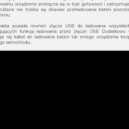
owaniu urządzenie przełącza się w tryb gotowości i zatrzymuje
ultacie nie trzeba się obawiać przeładowania baterii pozos
zeniu.
arka posiada również złącze USB do ładowania wszystkic
gujących funkcję ładowania przez złącze USB. Dodatkowo 
uje się kabel do ładowania baterii lub innego urządzenia bez
go samochodu.