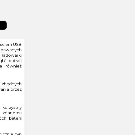
jściem USB
rzedawanych
p ładowarki
gh” potrafi
da również
ą zbędnych
wania przez
korzystny
m znanemu
ch baterii
icznie typ