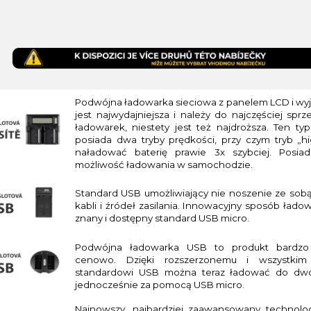
Podwójna ładowarka sieciowa z panelem LCD i wy
jest najwydajniejsza i należy do najczęściej sp
ładowarek, niestety jest też najdroższa. Ten ty
posiada dwa tryby prędkości, przy czym tryb „hi
naładować baterię prawie 3x szybciej. Posia
możliwość ładowania w samochodzie.
Standard USB umożliwiający nie noszenie ze sob
kabli i źródeł zasilania. Innowacyjny sposób łado
znany i dostępny standard USB micro.
Podwójna ładowarka USB to produkt bardzo 
cenowo. Dzięki rozszerzonemu i wszystki
standardowi USB można teraz ładować do dwó
jednocześnie za pomocą USB micro.
Najnowszy, najbardziej zaawansowany technolog