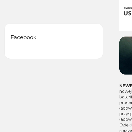
Facebook
NEWE
nowej
bater
proce
łado
przys
ładow
Dzięk
spraw