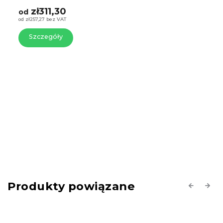
zł311,30
od
od zł257,27 bez VAT
Szczegóły
Produkty powiązane
Previous
Next