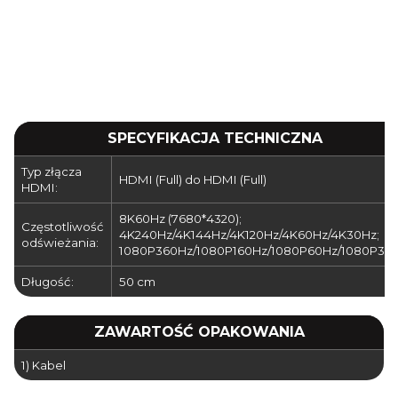
SPECYFIKACJA TECHNICZNA
Typ złącza
HDMI (Full) do HDMI (Full)
HDMI:
8K60Hz (7680*4320);
Częstotliwość
4K240Hz/4K144Hz/4K120Hz/4K60Hz/4K30Hz;
odświeżania:
1080P360Hz/1080P160Hz/1080P60Hz/1080P30
Długość:
50 cm
ZAWARTOŚĆ OPAKOWANIA
1) Kabel