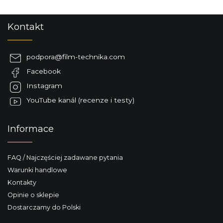
S
Kontakt
t
o
p
podpora
@
film-technika.com
k
Facebook
a
Instagram
YouTube kanál (recenze i testy)
Informace
FAQ / Najczęściej zadawane pytania
Warunki handlowe
Kontakty
Opinie o sklepie
Dostarczamy do Polski