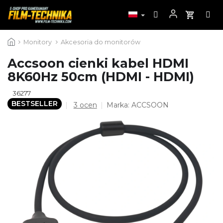
Przejść
Monitory
Akcesoria do monitorów
do
treści
Accsoon cienki kabel HDMI
8K60Hz 50cm (HDMI - HDMI)
36277
BESTSELLER
Średnia
3 ocen
Marka:
ACCSOON
ocena
produktu
wynosi
5,0
na
5
gwiazdek.