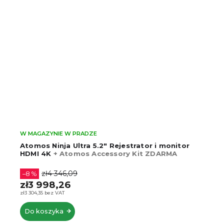
W MAGAZYNIE W PRADZE
Atomos Ninja Ultra 5.2" Rejestrator i monitor
HDMI 4K
+ Atomos Accessory Kit ZDARMA
zł4 346,09
–8 %
zł3 998,26
zł3 304,35 bez VAT
Do koszyka