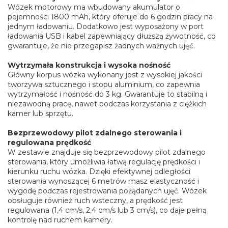
Wózek motorowy ma wbudowany akumulator o
pojemności 1800 mAh, który oferuje do 6 godzin pracy na
jednym ładowaniu. Dodatkowo jest wyposażony w port
ładowania USB i kabel zapewniający dłuższą żywotność, co
gwarantuje, że nie przegapisz żadnych ważnych ujęć.
Wytrzymała konstrukcja i wysoka nośność
Główny korpus wózka wykonany jest z wysokiej jakości
tworzywa sztucznego i stopu aluminium, co zapewnia
wytrzymałość i nośność do 3 kg. Gwarantuje to stabilną i
niezawodną pracę, nawet podczas korzystania z ciężkich
kamer lub sprzętu.
Bezprzewodowy pilot zdalnego sterowania i
regulowana prędkość
W zestawie znajduje się bezprzewodowy pilot zdalnego
sterowania, który umożliwia łatwą regulację prędkości i
kierunku ruchu wózka. Dzięki efektywnej odległości
sterowania wynoszącej 6 metrów masz elastyczność i
wygodę podczas rejestrowania pożądanych ujęć. Wózek
obsługuje również ruch wsteczny, a prędkość jest
regulowana (1,4 cm/s, 2,4 cm/s lub 3 cm/s), co daje pełną
kontrolę nad ruchem kamery.