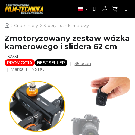
Przejść
Grip kamery
Slidery, ruch kamerowy
do
treści
Zmotoryzowany zestaw wózka
kamerowego i slidera 62 cm
32331
PROMOCJA
BESTSELLER
Średnia
35 ocen
ocena
Marka:
LENSBOT
produktu
wynosi
4,6
na
5
gwiazdek.