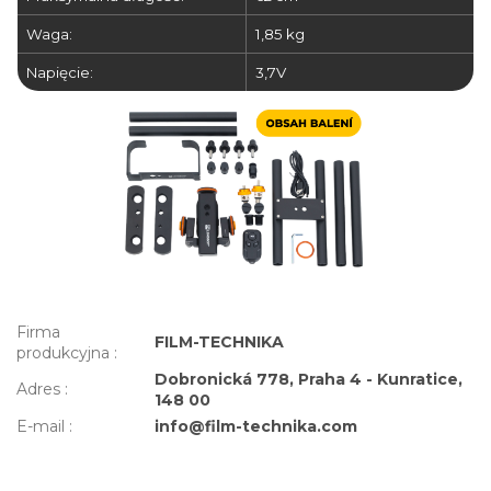
Waga:
1,85 kg
Napięcie:
3,7V
Firma
FILM-TECHNIKA
produkcyjna
:
Dobronická 778, Praha 4 - Kunratice,
Adres
:
148 00
E-mail
:
info@film-technika.com