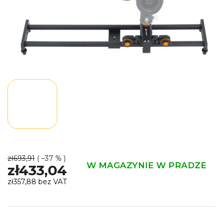
zł693,91
( –37 % )
W MAGAZYNIE W PRADZE
zł433,04
zł357,88 bez VAT
Cena
jednostkowa: