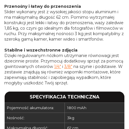
Przenośny i łatwy do przenoszenia
Slider wykonany jest z wysokiej jakości stopu aluminium i
ma maksymalną długość 62 cm. Pomimo wytrzymałej
konstrukcji jest lekki i łatwy do przenoszenia, waży zaledwie
1,85 kg, co czyni go idealnym dla fotografów i filmowców w
ruchu. Przy maksymalnej nośności 3 kg jest kompatybilny z
szeroką gamą kamer, kamer wideo i smartfonów.
Stabilne i wszechstronne zdjęcia
Dzięki regulowanym nóżkom utrzymanie równowagi jest
dziecinnie proste. Przymocuj dodatkowy sprzęt za pomocą
gwintowanych otworów
1/4"
i
3/8"
na szynie i podstawie. W
zestawie znajdują się również wsporniki montażowe, które
zapewniają stabilność i zapobiegają wypadkom, które
mogłyby uszkodzić Twój sprzęt.
SPECYFIKACJA TECHNICZNA
Pojemność akumulatora:
1800 mAh
Nośność:
3kg
Maksymalna długość:
62 cm