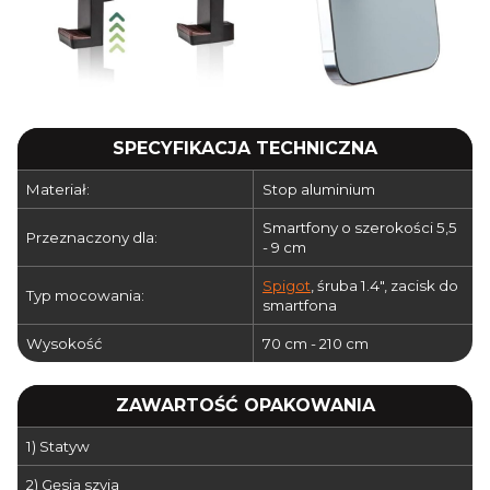
SPECYFIKACJA TECHNICZNA
Materiał:
Stop aluminium
Smartfony o szerokości 5,5
Przeznaczony dla:
- 9 cm
Spigot
, śruba 1.4", zacisk do
Typ mocowania:
smartfona
Wysokość
70 cm - 210 cm
ZAWARTOŚĆ OPAKOWANIA
1) Statyw
2) Gęsia szyja