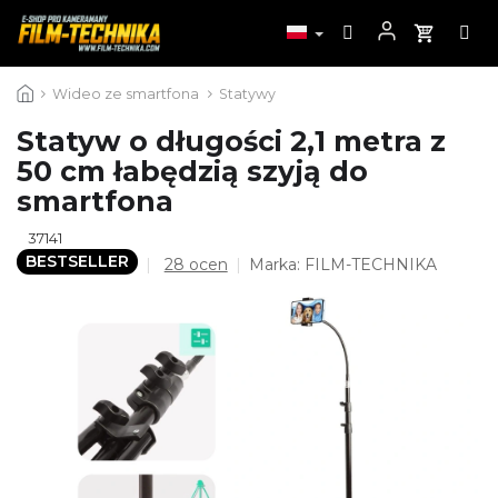
Przejść
Wideo ze smartfona
Statywy
do
treści
Statyw o długości 2,1 metra z
50 cm łabędzią szyją do
smartfona
37141
BESTSELLER
Średnia
28 ocen
Marka:
FILM-TECHNIKA
ocena
produktu
wynosi
4,2
na
5
gwiazdek.