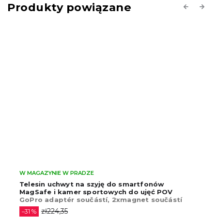
Produkty powiązane
Previous
Next
W MAGAZYNIE W PRADZE
Ulanzi LM19 MagSafe magnetyczne światło 
V
do selfie do smartfona (Białe)
ástí
zł137,39