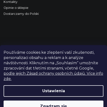
Kontakty
Opinie o sklepie
Dostarczamy do Polski
Používáme cookies ke zlepšení vaší zkušenosti,
personalizaci obsahu a reklam a k analýze
návštěvnosti. Kliknutím na „Souhlasím“ umožníte
zpracování dat třetími stranami, včetně Google,
podle jejich Zásad ochrany osobních údajů. Více info
zde.
Copyright 2026
FILM-TECHNIKA
. Wszystkie prawa
zastrzeżone.
Edytuj ustawienia plików cookie
Ustawienia
Grafický návrh vytvořil a nakódoval
Shoptetak.cz
Zgadzam się
Opracował Shoptet