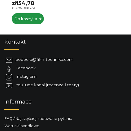
zł113,55 bez VAT
Do koszyka
S
Kontakt
t
o
p
podpora
@
film-technika.com
k
Facebook
a
Instagram
YouTube kanál (recenze i testy)
Informace
FAQ / Najczęściej zadawane pytania
Warunki handlowe