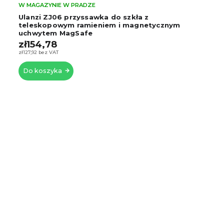
 W PRADZE
W MAGAZYNIE W P
6 przyssawka do szkła z
Uchwyt MagSaf
wym ramieniem i magnetycznym
Bluetooth i lu
MagSafe
lusterko, uchw
zł120
zł99,17 bez VAT
a
Do koszyka