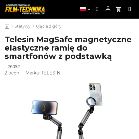
Przejść
Statywy
Ujęcia z góry
do
treści
Telesin MagSafe magnetyczne
elastyczne ramię do
smartfonów z podstawką
26092
Średnia
2 ocen
Marka:
TELESIN
ocena
produktu
wynosi
5,0
na
5
gwiazdek.