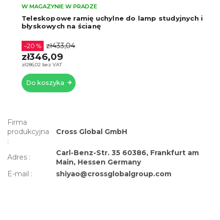
W MAGAZYNIE W PRADZE
Teleskopowe ramię uchylne do lamp studyjnych i
błyskowych na ścianę
zł433,04
–20 %
zł346,09
zł286,02 bez VAT
Do koszyka
Firma
produkcyjna
Cross Global GmbH
:
Carl-Benz-Str. 35 60386, Frankfurt am
Adres
:
Main, Hessen Germany
E-mail
:
shiyao@crossglobalgroup.com