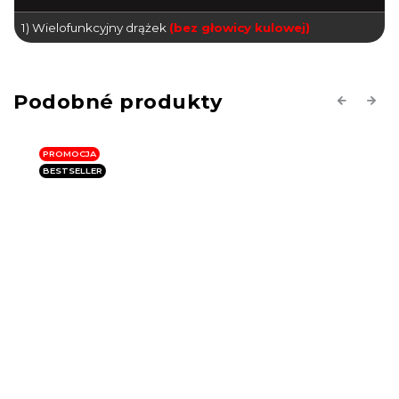
1) Wielofunkcyjny drążek
(bez głowicy kulowej)
Previous
Next
PROMOCJA
BESTSELLER