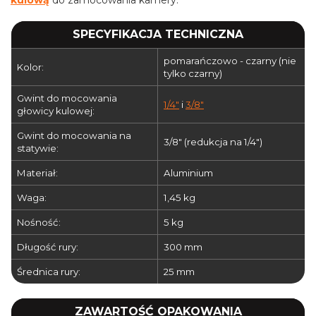
kulową
do zamocowania kamery.
SPECYFIKACJA TECHNICZNA
pomarańczowo - czarny (nie
Kolor:
tylko czarny)
Gwint do mocowania
1/4"
i
3/8"
głowicy kulowej:
Gwint do mocowania na
3/8" (redukcja na 1/4")
statywie:
Materiał:
Aluminium
Waga:
1,45 kg
Nośność:
5 kg
Długość rury:
300 mm
Średnica rury:
25 mm
ZAWARTOŚĆ OPAKOWANIA