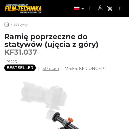
Przejść
Statywy
do
treści
Ramię poprzeczne do
statywów (ujęcia z góry)
KF31.037
19223
BESTSELLER
Średnia
30 ocen
Marka:
KF CONCEPT
ocena
produktu
wynosi
4,5
na
5
gwiazdek.