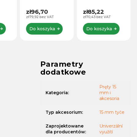
mm.
zł96,70
zł85,22
zł79,92 bez VAT
zł70,43 bez VAT
Do koszyka
Do koszyka
Parametry
dodatkowe
Pręty 15
Kategoria
:
mm i
akcesoria
Typ akcesorium
:
15 mm tyče
Zaprojektowane
Univerzální
dla producentów
:
využití