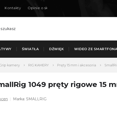
Kontakty
Opinie o sklepie
Dostarczamy do Polski
ATYWY
ŚWIATŁA
DŹWIĘK
WIDEO ZE SMARTFON
Grip kamery
RIG KAMERY
Pręty 15 mm i akcesoria
SmallRi
mallRig 1049 pręty rigowe 15 mm
dnia
ocen
Marka:
SMALLRIG
ena
duktu
osi