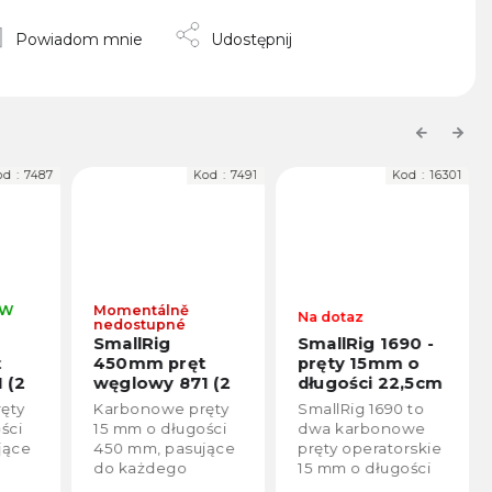
Powiadom mnie
Udostępnij
Previous
Next
d :
7487
Kod :
7491
Kod :
16301
 W
Momentálně
Na dotaz
nedostupné
SmallRig
SmallRig 1690 -
450mm pręt
pręty 15mm o
 (2
węglowy 871 (2
długości 22,5cm
szt.)
(2szt.)
ęty
Karbonowe pręty
SmallRig 1690 to
jší
ści
15 mm o długości
dwa karbonowe
jące
450 mm, pasujące
pręty operatorskie
do każdego
15 mm o długości
w 15
systemu prętów 15
22,5 cm.