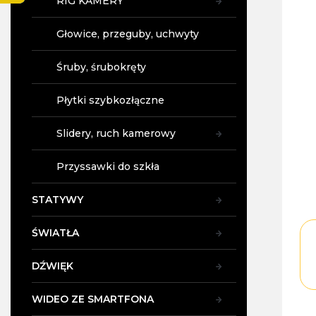
RIG KAMERY
4,9
y
na
5
Głowice, przeguby, uchwyty
gwi
Śruby, śrubokręty
Płytki szybkozłączne
Slidery, ruch kamerowy
Przyssawki do szkła
STATYWY
ŚWIATŁA
DŹWIĘK
WIDEO ZE SMARTFONA