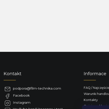
S
t
o
p
Kontakt
Informace
k
a
FAQ / Najczęści
podpora
@
film-technika.com
Warunki handl
Facebook
Kontakty
Instagram
Opinie o sklepie