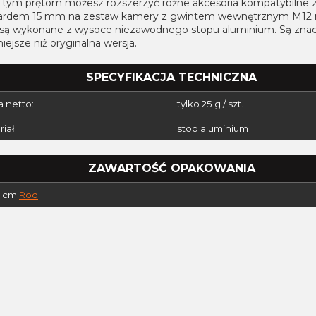
i tym prętom możesz rozszerzyć różne akcesoria kompatybilne 
ardem 15 mm na zestaw kamery z gwintem wewnętrznym M12 
 są wykonane z wysoce niezawodnego stopu aluminium. Są znacz
iejsze niż oryginalna wersja.
SPECYFIKACJA TECHNICZNA
 netto:
tylko 25 g / szt.
iał:
stop aluminium
ZAWARTOŚĆ OPAKOWANIA
0 cm
Rod