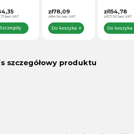
alny do
mm.
mm.
ocowania
84,35
zł78,09
zł154,78
ery gripa lub
,71 bez VAT
zł64,54 bez VAT
zł127,92 bez VAT
orzenia
ntów w
Szczegóły
Do koszyka
Do koszyka
ndardzie 15 mm.
is szczegółowy produktu