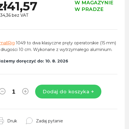
zł41,57
W MAGAZYNIE
W PRADZE
ł34,36 bez VAT
ena
ednostkowa:
mallRig
1049 to dwa klasyczne pręty operatorskie (15 mm)
 długości 10 cm. Wykonane z wytrzymałego aluminium.
ożemy doręczyć do:
10. 8. 2026
Dodaj do koszyka
Druk
Zadaj pytanie