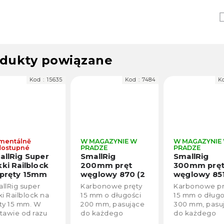
dukty powiązane
Kod :
15635
Kod :
7484
Ko
entálně
W MAGAZYNIE W
W MAGAZYNIE
ostupné
PRADZE
PRADZE
llRig Super
SmallRig
SmallRig
ki Railblock
200mm pręt
300mm pręt
pręty 15mm
węglowy 870 (2
węglowy 851
1 (2 sztuki)
szt.)
szt.)
llRig super
Karbonowe pręty
Karbonowe pr
Nejpoužívaně
i Railblock na
15 mm o długości
15 mm o długo
délka
ty 15 mm. W
200 mm, pasujące
300 mm, pasu
tawie od razu
do każdego
do każdego
 elementy.
systemu prętów 15
systemu prętó