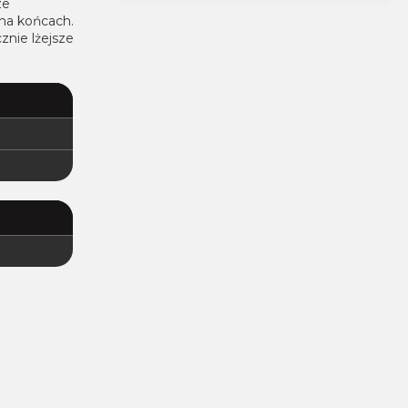
ze
na końcach.
nie lżejsze