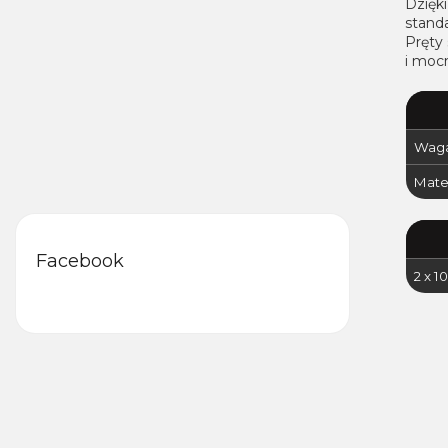
Dzięk
stand
Pręty
i mocn
Waga
Mater
Facebook
2 x 1