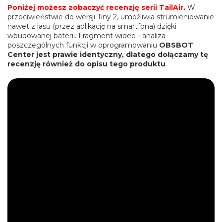
Poniżej możesz zobaczyć recenzję serii TailAir.
W
przeciwieństwie do wersji Tiny 2, umożliwia strumieniowanie
nawet z lasu (przez aplikację na smartfona) dzięki
wbudowanej baterii. Fragment wideo - analiza
poszczególnych funkcji w oprogramowaniu
OBSBOT
Center jest prawie identyczny, dlatego dołączamy tę
recenzję również do opisu tego produktu
.