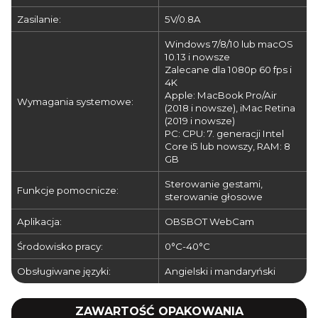
Zasilanie:
5V/0.8A
Windows 7/8/10 lub macOS
10.13 i nowsze
Zalecane dla 1080p 60 fps i
4K
Apple: MacBook Pro/Air
Wymagania systemowe:
(2018 i nowsze), iMac Retina
(2019 i nowsze)
PC: CPU: 7. generacji Intel
Core i5 lub nowszy, RAM: 8
GB
Sterowanie gestami,
Funkcje pomocnicze:
sterowanie głosowe
Aplikacja:
OBSBOT WebCam
Środowisko pracy:
0°C-40°C
Obsługiwane języki:
Angielski i mandaryński
ZAWARTOŚĆ OPAKOWANIA