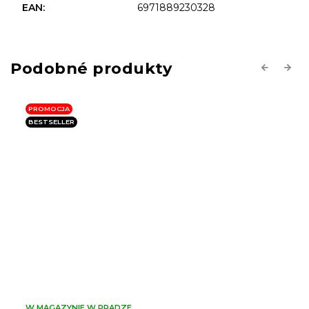
EAN
:
6971889230328
Previous
Next
PROMOCJA
BESTSELLER
W MAGAZYNIE W PRADZE