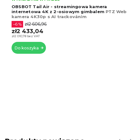
OBSBOT Tail Air - streamingowa kamera
internetowa 4K z 2-osiowym gimbalem
PTZ Web
kamera 4K30p s AI trackováním
zł2 606,96
–6 %
zł2 433,04
zł2 010,78 bez VAT
Do koszyka