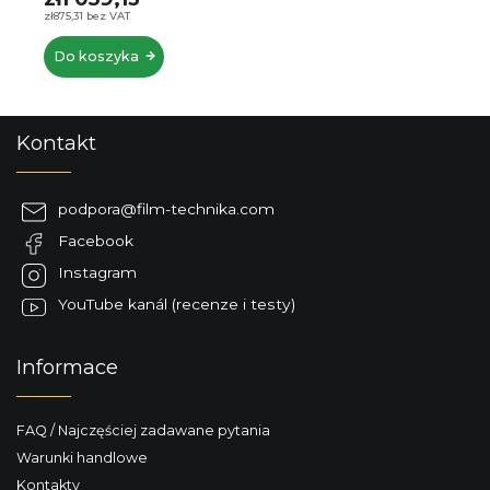
zł875,31 bez VAT
Do koszyka
S
Kontakt
t
o
p
podpora
@
film-technika.com
k
Facebook
a
Instagram
YouTube kanál (recenze i testy)
Informace
FAQ / Najczęściej zadawane pytania
Warunki handlowe
Kontakty