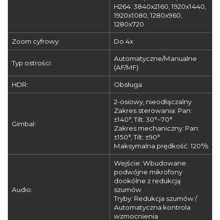
H264: 3840x2160, 1920x1440,
1920x1080, 1280x960,
1280x720
Zoom cyfrowy:
Do 4x
Automatyczne/Manualne
Typ ostrości:
(AF/MF)
HDR:
Obsługa
2-osiowy, nieodłączalny
Zakres sterowania: Pan:
±140°, Tilt: 30°~70°
Gimbal:
Zakres mechaniczny: Pan:
±150°, Tilt: ±90°
Maksymalna prędkość: 120°/s
Wejście: Wbudowane
podwójne mikrofony
dookólne z redukcją
Audio:
szumów
Tryby: Redukcja szumów /
Automatyczna kontrola
wzmocnienia