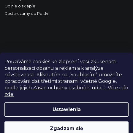
Opinie o sklepie
Dostarczamy do Polski
Používáme cookies ke zlepšení vaší zkušenosti,
personalizaci obsahu a reklam a k analýze
návštěvnosti. Kliknutím na „Souhlasím“ umožníte
zpracování dat třetími stranami, včetně Google,
podle jejich Zásad ochrany osobních údajů. Více info
zde.
Copyright 2026
FILM-TECHNIKA
. Wszystkie prawa
zastrzeżone.
Edytuj ustawienia plików cookie
Ustawienia
Grafický návrh vytvořil a nakódoval
Shoptetak.cz
Zgadzam się
Opracował Shoptet