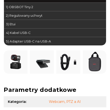
1) OBSBOT Tiny 2
2) Regulowany uchwyt
3) Etui
4) Kabel USB-C
5) Adapter USB-C na USB-A
Parametry dodatkowe
Kategoria
:
Webcam, PTZ a AI