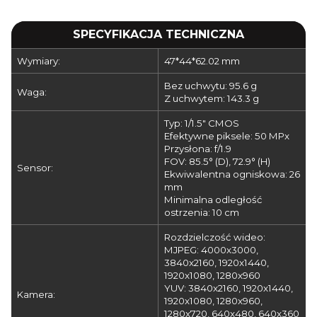
SPECYFIKACJA TECHNICZNA
Wymiary:
47*44*62.02 mm
Bez uchwytu: 95.6 g
Waga:
Z uchwytem: 143.3 g
Typ: 1/1.5" CMOS
Efektywne piksele: 50 MPx
Przysłona: f/1.9
FOV: 85.5° (D), 72.9° (H)
Sensor:
Ekwiwalentna ogniskowa: 26
mm
Minimalna odległość
ostrzenia: 10 cm
Rozdzielczość wideo:
MJPEG: 4000x3000,
3840x2160, 1920x1440,
1920x1080, 1280x960
YUV: 3840x2160, 1920x1440,
Kamera:
1920x1080, 1280x960,
1280x720, 640x480, 640x360