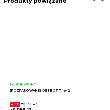
Produkty powiązane
Previous
Next
SKLADEM (PRAHA)
(ROZPAKOWANE) OBSBOT Tiny 2
zł1 250,43
–15 %
zł1 059,13