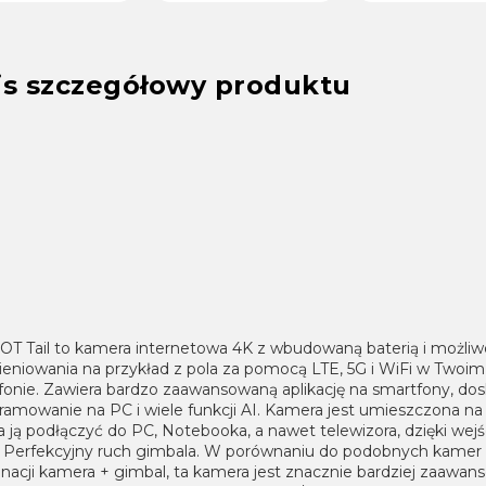
is szczegółowy produktu
T Tail to kamera internetowa 4K z wbudowaną baterią i możliw
ieniowania na przykład z pola za pomocą LTE, 5G i WiFi w Twoim
fonie. Zawiera bardzo zaawansowaną aplikację na smartfony, do
ramowanie na PC i wiele funkcji AI. Kamera jest umieszczona na
 ją podłączyć do PC, Notebooka, a nawet telewizora, dzięki we
. Perfekcyjny ruch gimbala. W porównaniu do podobnych kamer 
nacji kamera + gimbal, ta kamera jest znacznie bardziej zaawa