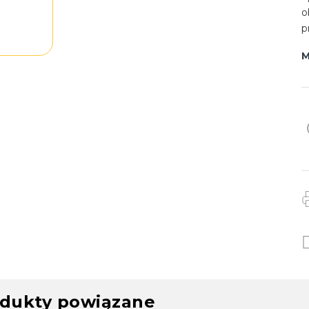
o
p
M
dukty powiązane