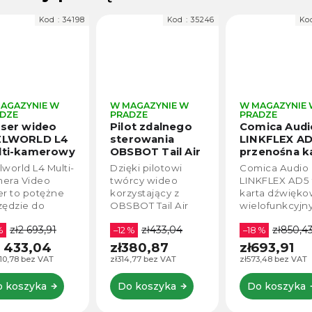
Kod :
34198
Kod :
35246
Ko
AGAZYNIE W
W MAGAZYNIE W
W MAGAZYNIE
DZE
PRADZE
PRADZE
ser wideo
Pilot zdalnego
Comica Audi
ELWORLD L4
sterowania
LINKFLEX A
lti-kamerowy
OBSBOT Tail Air
przenośna k
tcher 10.1" z
Smart Remote
dźwiękowa
lworld L4 Multi-
Dzięki pilotowi
Comica Audio
ranem
audio 4x4 Du
era Video
twórcy wideo
LINKFLEX AD5 
tykowym
USB-C do
er to potężne
korzystający z
karta dźwięko
komputerów
zędzie do
OBSBOT Tail Air
wielofunkcyjn
smartfonów
smisji na żywo i
nigdy nie będą
interfejs audio
zł2 693,91
zł433,04
zł850,4
dukcji wideo.
%
potrzebować
–12 %
idealny dla
–18 %
ęki 4 wejściom
asystenta,
muzyków i
2 433,04
zł380,87
zł693,91
 i 1 SDI
ponieważ to
twórców w
010,78 bez VAT
zł314,77 bez VAT
zł573,48 bez VAT
żliwia
urządzenie daje ci
podróży. Jest 
łączenie do
pełną kontrolę. Ma
bogaty w funk
 koszyka
Do koszyka
Do koszyka
ciu różnych
kieszonkowy
interfejs audio
eł...
rozmiar, jest...
który łączy...