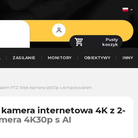
Zaloguj
się
Pusty
koszyk
A
ZASILANIE
MONITORY
OBIEKTYWY
INNY
balem
PTZ Web kamera 4K30p s AI trackováním
 kamera internetowa 4K z 2-
mera 4K30p s AI