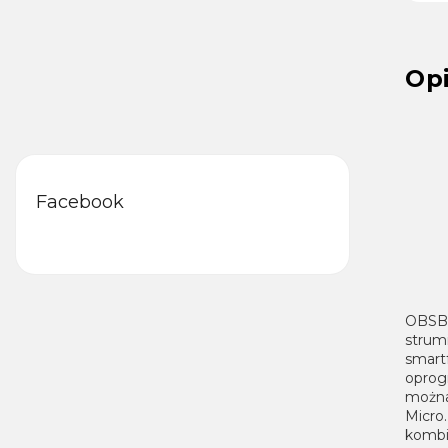
Op
Facebook
OBSBO
strum
smart
oprog
można
Micro
kombi