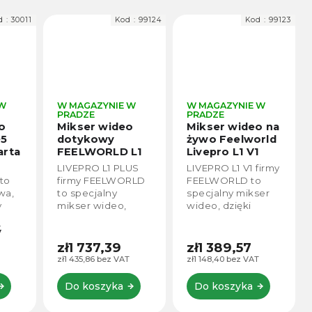
d :
30011
Kod :
99124
Kod :
99123
 W
W MAGAZYNIE W
W MAGAZYNIE W
PRADZE
PRADZE
o
Mikser wideo
Mikser wideo na
D5
dotykowy
żywo Feelworld
arta
FEELWORLD L1
Livepro L1 V1
PLUS
LIVEPRO L1 PLUS
LIVEPRO L1 V1 firmy
al
to
firmy FEELWORLD
FEELWORLD to
wa,
to specjalny
specjalny mikser
 i
y
mikser wideo,
wideo, dzięki
,
dzięki któremu
któremu możesz
3
możesz
transmitować na
transmitować na
żywo filmy z
zł1 737,39
zł1 389,57
żywo filmy z
wydarzeń lub
zł1 435,86 bez VAT
zł1 148,40 bez VAT
to
wydarzeń lub
programy
cje
programy
nagrywane przez
Do koszyka
Do koszyka
 4x4,
nagrywane
wiele kamer
jednocześnie
jednocześnie.