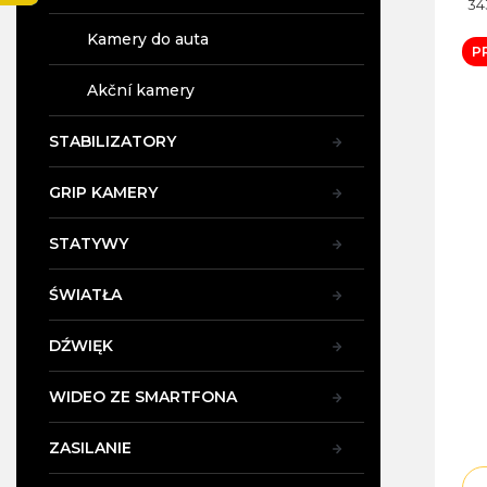
z
34
n
Kamery do auta
y
P
Akční kamery
STABILIZATORY
GRIP KAMERY
STATYWY
ŚWIATŁA
DŹWIĘK
WIDEO ZE SMARTFONA
ZASILANIE