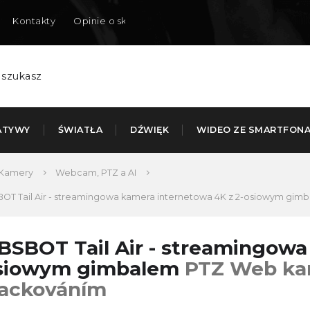
Kontakty
Opinie o sklepie
Dostarczamy do Polski
ATYWY
ŚWIATŁA
DŹWIĘK
WIDEO ZE SMARTFON
Kamery
Webcam, PTZ a AI
OT Tail Air - streamingowa kamera internetowa 4K z 2-osiowym gim
BSBOT Tail Air - streamingowa
siowym gimbalem
PTZ Web ka
rackováním