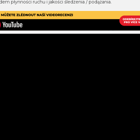
em płynności ruchu i jakości śledzenia / podążania.