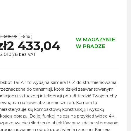
ł2 606,96
( –6 % )
W MAGAZYNIE
zł2 433,04
W PRADZE
ł2 010,78 bez VAT
ena
ednostkowa:
bsbot Tail Air to wydajna kamera PTZ do strumieniowania,
rzeznaczona do transmisji, która dzięki zaawansowanym
unkcjom i sztucznej inteligencji potrafi śledzić Twoje ruchy
ewnątrz i na zewnątrz pomieszczeń. Kamera ta
harakteryzuje się kompaktową konstrukcją i wysoką
akością obrazu. Do jej funkcji należą na przykład wideo 4K,
ozpoznawanie i śledzenie obiektów oraz zdalne sterowanie
programowaniem obrotu, pochylenia i zoomu. Kamera