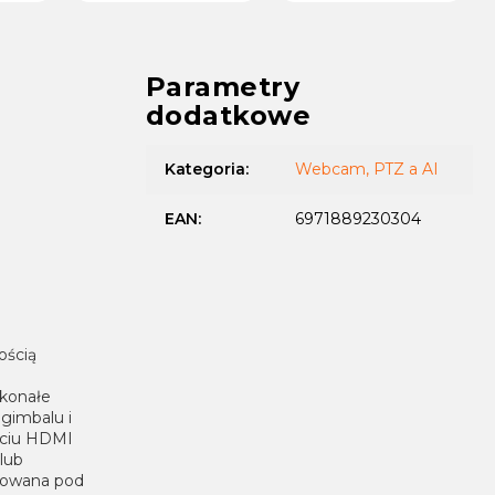
przez wiele kamer.
Parametry
dodatkowe
Kategoria
:
Webcam, PTZ a AI
EAN
:
6971889230304
ością
skonałe
 gimbalu i
jściu HDMI
lub
nsowana pod