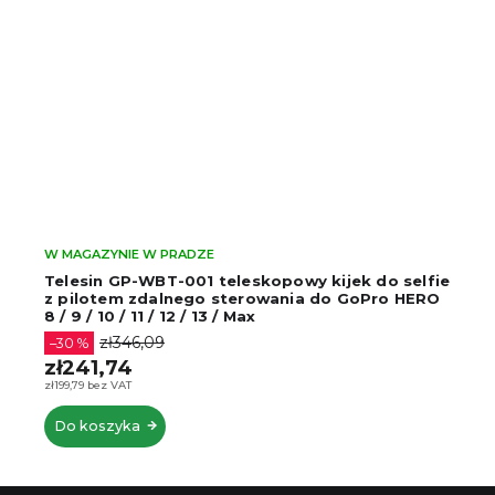
W MAGAZYNIE W PRADZE
Telesin GP-WBT-001 teleskopowy kijek do selfie
z pilotem zdalnego sterowania do GoPro HERO
8 / 9 / 10 / 11 / 12 / 13 / Max
zł346,09
–30 %
zł241,74
zł199,79 bez VAT
Do koszyka