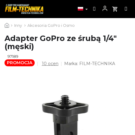
Przejść
Inny
Akcesoria GoPro i Osmo
do
treści
Adapter GoPro ze śrubą 1/4"
(męski)
97189
PROMOCJA
Średnia
10 ocen
Marka:
FILM-TECHNIKA
ocena
produktu
wynosi
4,8
na
5
gwiazdek.