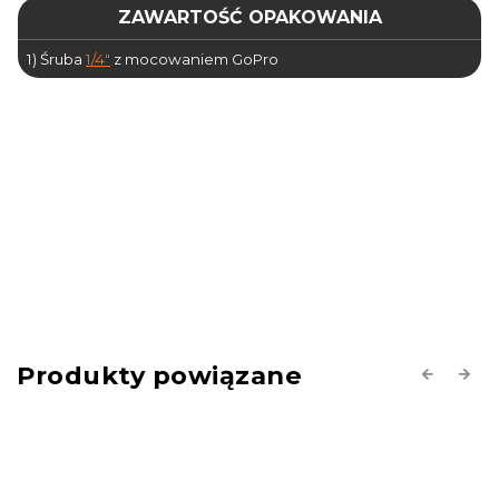
ZAWARTOŚĆ OPAKOWANIA
1) Śruba
1/4"
z mocowaniem GoPro
Produkty powiązane
Previous
Next