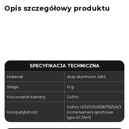
Opis szczegółowy produktu
SPECYFIKACJA TECHNICZNA
Materiał:
stop aluminium, ABS
Waga:
12 g
Mocowanie kamery:
GoPro
GoPro 13/12/11/10/9/8/7/6/5/4/3
Kompatybilność:
(i inne kamery sportowe
typu SCJAM)