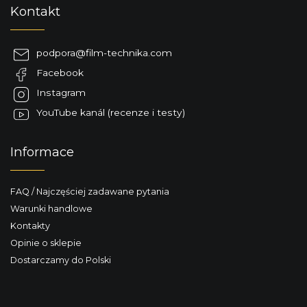
S
Kontakt
t
o
p
podpora
@
film-technika.com
k
Facebook
a
Instagram
YouTube kanál (recenze i testy)
Informace
FAQ / Najczęściej zadawane pytania
Warunki handlowe
Kontakty
Opinie o sklepie
Dostarczamy do Polski