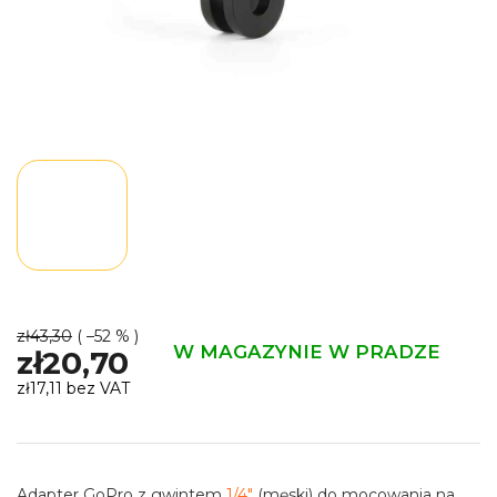
zł43,30
( –52 % )
W MAGAZYNIE W PRADZE
zł20,70
zł17,11 bez VAT
Cena
jednostkowa:
Adapter GoPro z gwintem
1/4"
(męski) do mocowania na