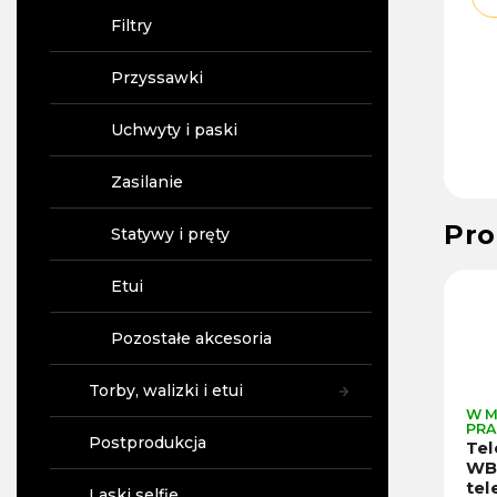
Filtry
Przyssawki
Uchwyty i paski
Zasilanie
Pro
Statywy i pręty
07
Kod :
97191
Kod :
26086
Etui
Pozostałe akcesoria
Torby, walizki i etui
W MAGAZYNIE W
W MAGAZYNIE W
W M
PRADZE
PRADZE
PRA
Postprodukcja
4-kierunkowy
50v1 GoPro
Tel
przegub do
gigantická sada
WB
GoPro Hero
příslušenství pro
te
Laski selfie