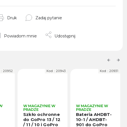
Druk
Zadaj pytanie
Powiadom mnie
Udostępnij
Previous
Next
 :
20952
Kod :
20943
Kod :
20931
 W
W MAGAZYNIE W
W MAGAZYNIE W
PRADZE
PRADZE
Szkło ochronne
Bateria AHDBT-
do GoPro 13 / 12
10-1 / AHDBT-
/ 11 / 10 i GoPro
901 do GoPro