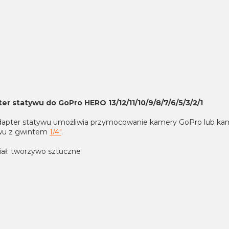
er statywu do GoPro HERO 13/12/11/10/9/8/7/6/5/3/2/1
dapter statywu umożliwia przymocowanie kamery GoPro lub 
wu z gwintem
1/4"
.
iał: tworzywo sztuczne