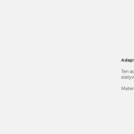
Adapt
Ten a
staty
Mater