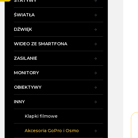
STATYWY
y
ŚWIATŁA
DŹWIĘK
WIDEO ZE SMARTFONA
ZASILANIE
MONITORY
OBIEKTYWY
INNY
Klapki filmowe
Akcesoria GoPro i Osmo