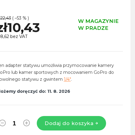
ł22,43
( –53 % )
W MAGAZYNIE
zł10,43
W PRADZE
ł8,62 bez VAT
ena
ednostkowa:
en adapter statywu umożliwia przymocowanie kamery
oPro lub kamer sportowych z mocowaniem GoPro do
owolnego statywu z gwintem
1/4"
.
ożemy doręczyć do:
11. 8. 2026
Dodaj do koszyka