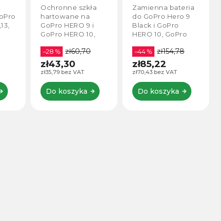
9
Hero 9 Black
Ochronne szkła
Zamienna bateria
oraz GoPro 12 /
oPro
hartowane na
do GoPro Hero 9
11 / 10 / 9
13,
GoPro HERO 9 i
Black i GoPro
GoPro HERO 10,
HERO 10, GoPro
o
GoPro HERO 11,
HERO 11, GoPro
zł60,70
zł154,78
trů.
GoPro HERO 12,
–28 %
HERO 12 w pełni
–44 %
GoPro HERO 13.
kompatybilna z
zł43,30
zł85,22
Twoim
zł35,79 bez VAT
zł70,43 bez VAT
oryginalnym
GoPro.
Do koszyka
Do koszyka