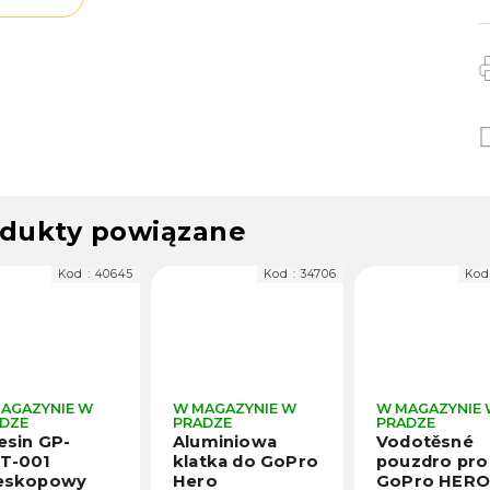
dukty powiązane
Kod :
40645
Kod :
34706
Kod
AGAZYNIE W
W MAGAZYNIE W
W MAGAZYNIE
DZE
PRADZE
PRADZE
esin GP-
Aluminiowa
Vodotěsné
T-001
klatka do GoPro
pouzdro pro
leskopowy
Hero
GoPro HERO