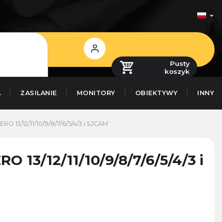
Zaloguj
się
Pusty
koszyk
A
ZASILANIE
MONITORY
OBIEKTYWY
INNY
 13/12/11/10/9/8/7/6/5/4/3 i SJCAM
 13/12/11/10/9/8/7/6/5/4/3 i