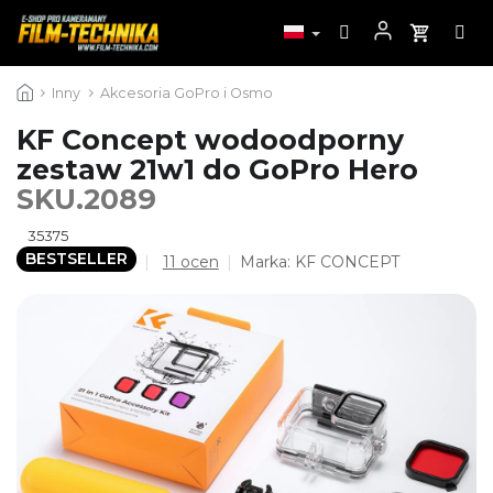
Przejść
Inny
Akcesoria GoPro i Osmo
do
treści
KF Concept wodoodporny
zestaw 21w1 do GoPro Hero
SKU.2089
35375
BESTSELLER
Średnia
11 ocen
Marka:
KF CONCEPT
ocena
produktu
wynosi
4,5
na
5
gwiazdek.