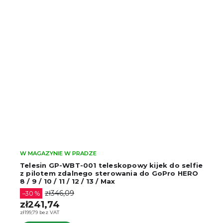
W MAGAZYNIE W PRADZE
Telesin GP-WBT-001 teleskopowy kijek do selfie
z pilotem zdalnego sterowania do GoPro HERO
8 / 9 / 10 / 11 / 12 / 13 / Max
zł346,09
–30 %
zł241,74
zł199,79 bez VAT