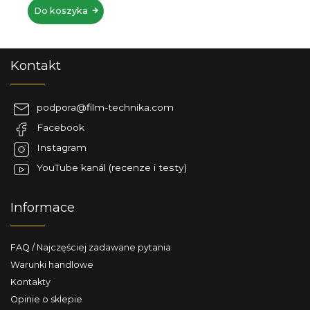
Do koszyka
S
Kontakt
t
o
p
podpora
@
film-technika.com
k
Facebook
a
Instagram
YouTube kanál (recenze i testy)
Informace
FAQ / Najczęściej zadawane pytania
Warunki handlowe
Kontakty
Opinie o sklepie