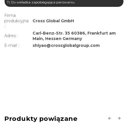
7) 12x wkładka zapobiegająca parowaniu
Firma
produkcyjna
Cross Global GmbH
:
Carl-Benz-Str. 35 60386, Frankfurt am
Adres
:
Main, Hessen Germany
E-mail
:
shiyao@crossglobalgroup.com
Produkty powiązane
Previous
Next