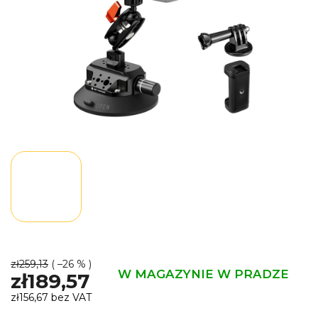
zł259,13
( –26 % )
W MAGAZYNIE W PRADZE
zł189,57
zł156,67 bez VAT
Cena