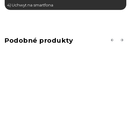
4) Uchwyt na smartfona
Previous
Next