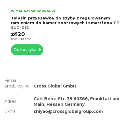
W MAGAZYNIE W PRADZE
Telesin przyssawka do szyby z regulowanym
ramieniem do kamer sportowych i smartfona
TE-
SUC-012
zł120
zł99,17 bez VAT
Do koszyka
Firma
produkcyjna
Cross Global GmbH
:
Carl-Benz-Str. 35 60386, Frankfurt am
Adres
:
Main, Hessen Germany
E-mail
:
shiyao@crossglobalgroup.com