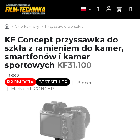
Przejść
Grip kamery
Przyssawki do szkła
do
treści
KF Concept przyssawka do
szkła z ramieniem do kamer,
smartfonów i kamer
sportowych
KF31.100
38812
PROMOCJA
BESTSELLER
Średnia
8 ocen
ocena
Marka:
KF CONCEPT
produktu
wynosi
5,0
na
5
gwiazdek.