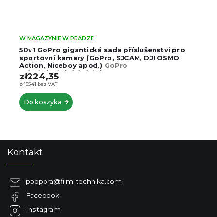
W MAGAZYNIE W PRADZE
50v1 GoPro gigantická sada příslušenství pro
sportovní kamery (GoPro, SJCAM, DJI OSMO
Action, Niceboy apod.)
GoPro
13/12/11/10/9/8/7/6/5/4/3
zł224,35
zł185,41 bez VAT
Do koszyka
S
Kontakt
t
o
p
podpora
@
film-technika.com
k
Facebook
a
Instagram