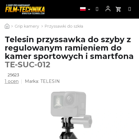
Przejść
Grip kamery
Przyssawki do szkła
do
treści
Telesin przyssawka do szyby z
regulowanym ramieniem do
kamer sportowych i smartfona
TE-SUC-012
25623
Średnia
1 ocen
Marka:
TELESIN
ocena
produktu
wynosi
5,0
na
5
gwiazdek.