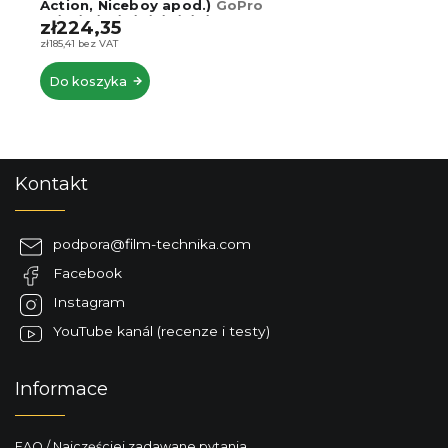
Action, Niceboy apod.)
GoPro
13/12/11/10/9/8/7/6/5/4/3
zł224,35
zł185,41 bez VAT
Do koszyka
S
Kontakt
t
o
p
podpora
@
film-technika.com
k
Facebook
a
Instagram
YouTube kanál (recenze i testy)
Informace
FAQ / Najczęściej zadawane pytania