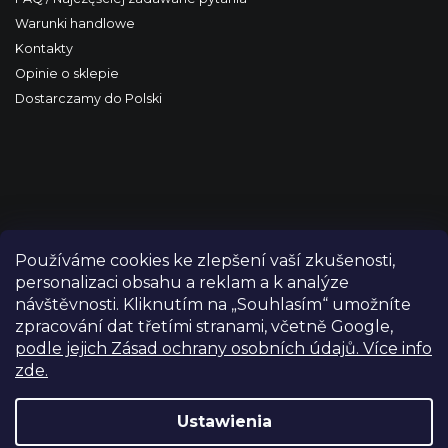
Warunki handlowe
Kontakty
Opinie o sklepie
Dostarczamy do Polski
Používáme cookies ke zlepšení vaší zkušenosti,
personalizaci obsahu a reklam a k analýze
návštěvnosti. Kliknutím na „Souhlasím“ umožníte
zpracování dat třetími stranami, včetně Google,
podle jejich Zásad ochrany osobních údajů. Více info
zde.
Copyright 2026
FILM-TECHNIKA
. Wszystkie prawa
zastrzeżone.
Edytuj ustawienia plików cookie
Ustawienia
Grafický návrh vytvořil a nakódoval
Shoptetak.cz