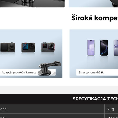
SPECYFIKACJA TEC
ość:
3 kg
iał:
Stop 