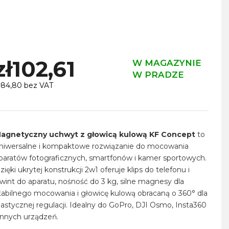
zł102,61
W MAGAZYNIE
W PRADZE
ł84,80 bez VAT
ena
ednostkowa:
agnetyczny uchwyt z głowicą kulową KF Concept
to
niwersalne i kompaktowe rozwiązanie do mocowania
paratów fotograficznych, smartfonów i kamer sportowych.
zięki ukrytej konstrukcji 2w1 oferuje klips do telefonu i
wint do aparatu, nośność do 3 kg, silne magnesy dla
tabilnego mocowania i głowicę kulową obracaną o 360° dla
lastycznej regulacji. Idealny do GoPro, DJI Osmo, Insta360
 innych urządzeń.