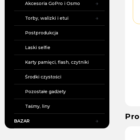
Akcesoria GoPro i Osmo
Torby, walizki i etui
Postprodukcja
Laski selfie
Karty pamięci, flash, czytniki
Środki czystości
Pozostałe gadżety
Taśmy, liny
Pro
BAZAR
58
Kod :
38434
Kod :
37465