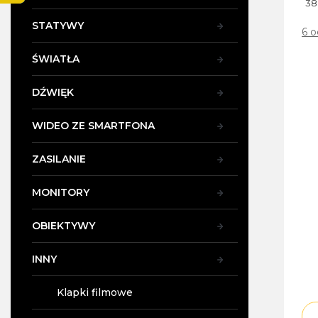
z
38
n
STATYWY
Śre
6 
y
oc
pro
ŚWIATŁA
wyn
4,7
DŹWIĘK
na
5
WIDEO ZE SMARTFONA
gwi
ZASILANIE
MONITORY
OBIEKTYWY
INNY
Klapki filmowe