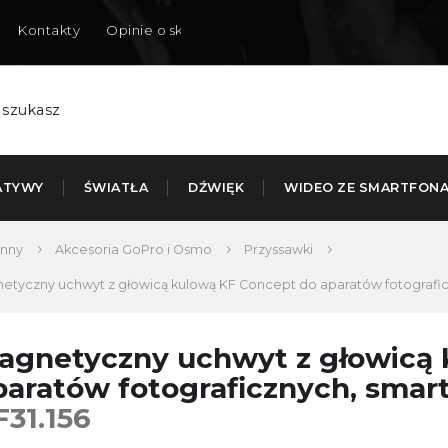
Kontakty
Opinie o sklepie
Dostarczamy do Polski
ATYWY
ŚWIATŁA
DŹWIĘK
WIDEO ZE SMARTFON
Inny
Akcesoria GoPro i Osmo
Przyssawki
etyczny uchwyt z głowicą kulową KF Concept do aparatów fotografi
agnetyczny uchwyt z głowicą 
paratów fotograficznych, smar
F31.156