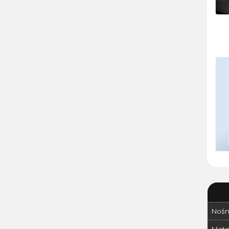
Nośn
Mater