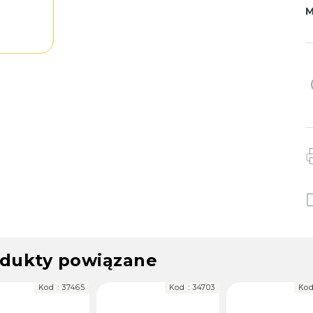
M
dukty powiązane
Kod :
34703
Kod :
34706
Kod