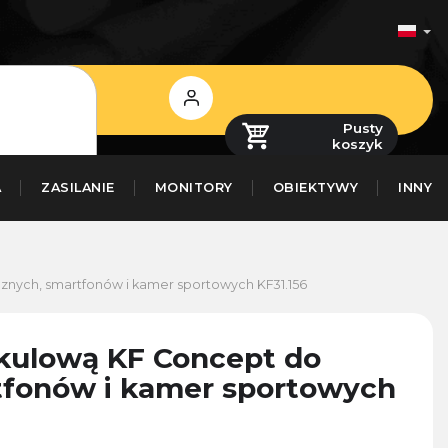
Zaloguj
się
Pusty
koszyk
A
ZASILANIE
MONITORY
OBIEKTYWY
INNY
cznych, smartfonów i kamer sportowych
KF31.156
kulową KF Concept do
tfonów i kamer sportowych