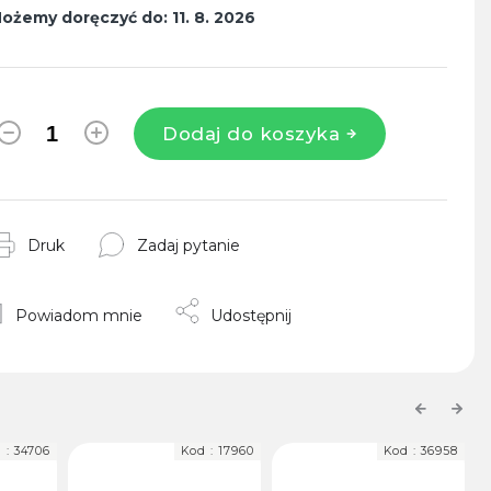
ożemy doręczyć do:
11. 8. 2026
Dodaj do koszyka
Druk
Zadaj pytanie
Powiadom mnie
Udostępnij
Previous
Next
 :
17960
Kod :
36958
Kod :
38434