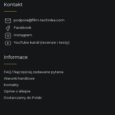
S
Kontakt
t
o
p
podpora
@
film-technika.com
k
Facebook
a
Instagram
YouTube kanál (recenze i testy)
Informace
FAQ / Najczęściej zadawane pytania
Warunki handlowe
Kontakty
Opinie o sklepie
Dostarczamy do Polski