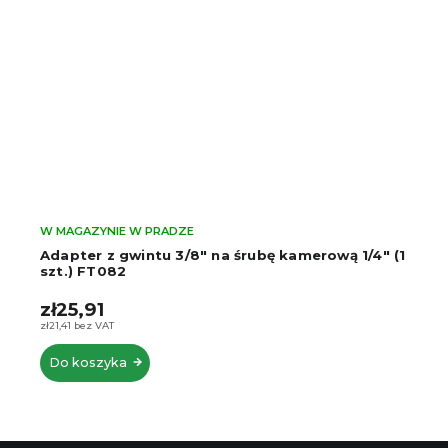
W MAGAZYNIE W PRADZE
Adapter z gwintu 3/8" na śrubę kamerową 1/4" (1
szt.) FT082
zł25,91
zł21,41 bez VAT
Do koszyka