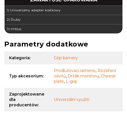
1) Uniwersalny adapter kostkowy
2) Śruby
3) Imbus
Parametry dodatkowe
Kategoria
:
Grip kamery
Prodlužovací rameno
,
Rozšíření
Typ akcesorium
:
závitů
,
Držák monitoru
,
Cheese
plate
,
L-grip
Zaprojektowane
dla
Univerzální využití
producentów
: