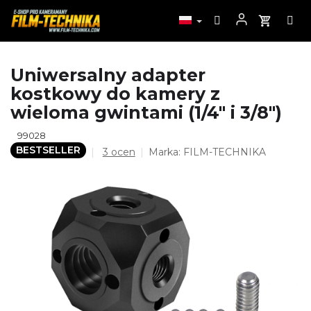
Przejść
Uniwersalny adapter
do
kostkowy do kamery z
treści
wieloma gwintami (1/4" i 3/8")
99028
BESTSELLER
Średnia
3 ocen
Marka:
FILM-TECHNIKA
ocena
produktu
wynosi
5,0
na
5
gwiazdek.