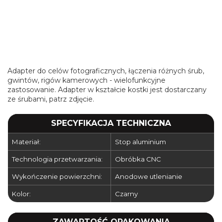
Adapter do celów fotograficznych, łączenia różnych śrub,
gwintów, rigów kamerowych - wielofunkcyjne
zastosowanie. Adapter w kształcie kostki jest dostarczany
ze śrubami, patrz zdjęcie.
SPECYFIKACJA TECHNICZNA
Materiał:
Stop aluminium
Technologia przetwarzania:
Obróbka CNC
Wykończenie powierzchni:
Anodowe utlenianie
Kolor:
Czarny
ZAWARTOŚĆ OPAKOWANIA