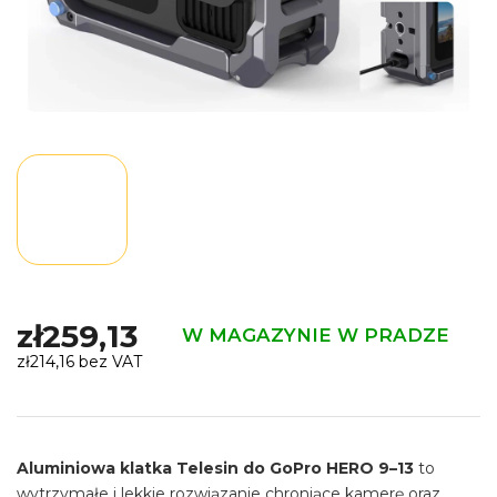
zł259,13
W MAGAZYNIE W PRADZE
zł214,16 bez VAT
Cena
jednostkowa:
Aluminiowa klatka Telesin do GoPro HERO 9–13
to
wytrzymałe i lekkie rozwiązanie chroniące kamerę oraz