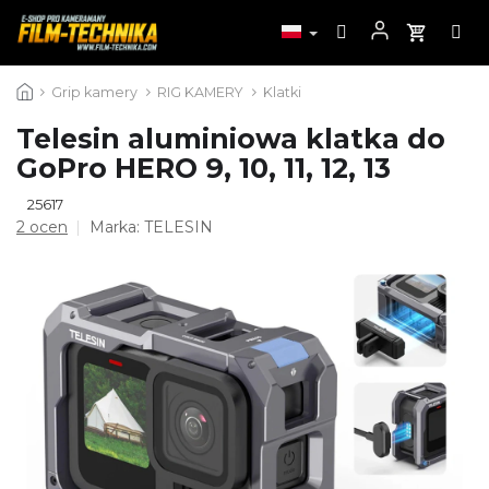
Przejść
Grip kamery
RIG KAMERY
Klatki
do
treści
Telesin aluminiowa klatka do
GoPro HERO 9, 10, 11, 12, 13
25617
Średnia
2 ocen
Marka:
TELESIN
ocena
produktu
wynosi
5,0
na
5
gwiazdek.