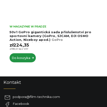
W MAGAZYNIE W PRADZE
50v1 GoPro gigantická sada příslušenství pro
sportovní kamery (GoPro, SJCAM, DJI OSMO
Action, Niceboy apod.)
GoPro
13/12/11/10/9/8/7/6/5/4/3
zł224,35
zł185,41 bez VAT
Do koszyka
S
Kontakt
t
o
p
podpora
@
film-technika.com
k
Facebook
a