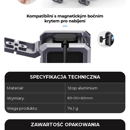
SPECYFIKACJA TECHNICZNA
Materiał:
Stop aluminium
Wymiary:
83×30×60mm
Waga produktu:
74,1 g
ZAWARTOŚĆ OPAKOWANIA