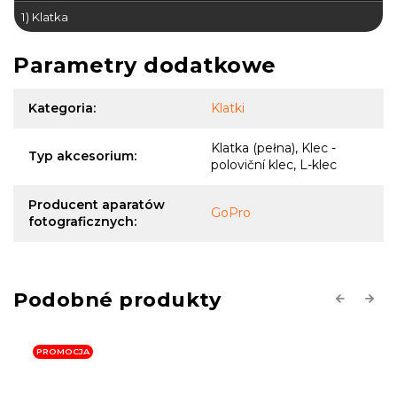
1) Klatka
Parametry dodatkowe
Kategoria
:
Klatki
Klatka (pełna), Klec -
Typ akcesorium
:
poloviční klec, L-klec
Producent aparatów
GoPro
fotograficznych
:
Previous
Next
PROMOCJA