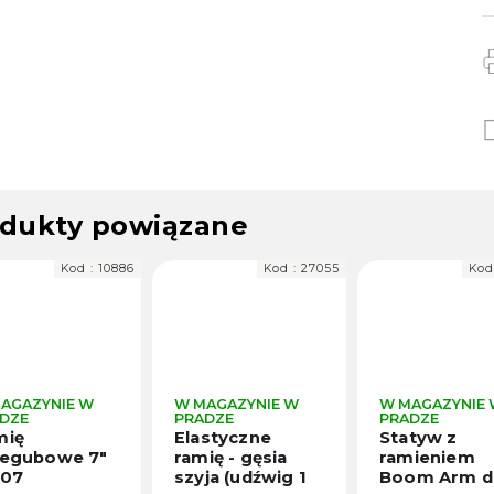
dukty powiązane
10886
Kod :
27055
Kod :
26088
W MAGAZYNIE W
W MAGAZYNIE W
W
PRADZE
PRADZE
P
Elastyczne
Statyw z
U
"
ramię - gęsia
ramieniem
e
szyja (udźwig 1
Boom Arm do
r