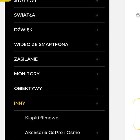
STATYWY
y
ŚWIATŁA
DŹWIĘK
WIDEO ZE SMARTFONA
ZASILANIE
MONITORY
OBIEKTYWY
INNY
Klapki filmowe
Akcesoria GoPro i Osmo