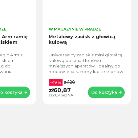
W MAGAZYNIE W PRADZE
W
m ramię
Metalowy zacisk z głowicą
Z
kiem
kulową
0
 Arm z
Uniwersalny zacisk z mini głowicą
Z
iem
kulową do smartfonów i
n
o
mniejszych aparatów. Idealny do
r
ia
mocowania kamery lub telefonów
z
ora.
na tyczce, blacie stołu.
e
zł120
iwersalne
–49 %
zł60,87
z
oszyka
Do koszyka
zł50,31 bez VAT
z