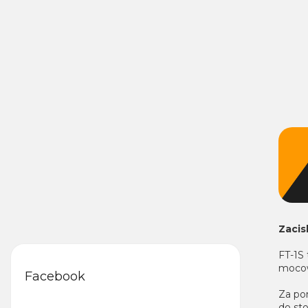
Zacis
FT-1S 
mocow
Facebook
Za po
do st