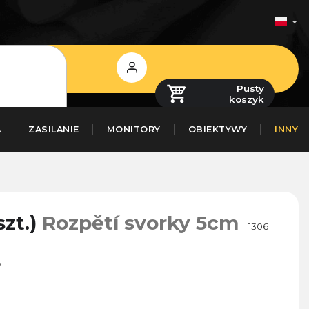
Zaloguj
się
Pusty
koszyk
A
ZASILANIE
MONITORY
OBIEKTYWY
INNY
szt.)
Rozpětí svorky 5cm
1306
A