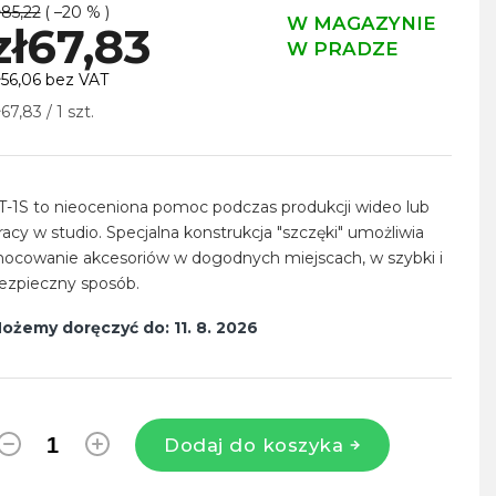
ł85,22
( –20 % )
W MAGAZYNIE
zł67,83
W PRADZE
ł56,06 bez VAT
ena
ł67,83 / 1 szt.
ednostkowa:
T-1S to nieoceniona pomoc podczas produkcji wideo lub
racy w studio. Specjalna konstrukcja "szczęki" umożliwia
ocowanie akcesoriów w dogodnych miejscach, w szybki i
ezpieczny sposób.
ożemy doręczyć do:
11. 8. 2026
Dodaj do koszyka