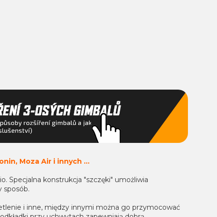
nin, Moza Air i innych ...
o. Specjalna konstrukcja "szczęki" umożliwia
y sposób.
lenie i inne, między innymi można go przymocować
dkładki przy uchwytach zapewniają dobrą