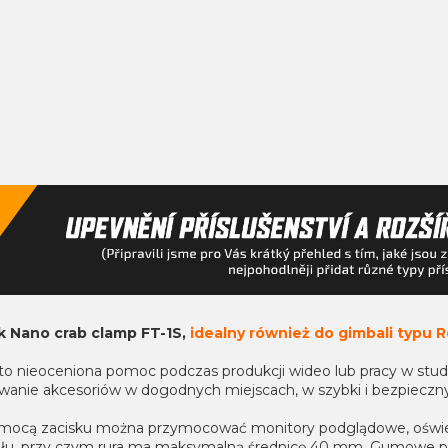
k Nano crab clamp FT-1S,
idealny również do gimbali typu Ro
to nieoceniona pomoc podczas produkcji wideo lub pracy w studi
anie akcesoriów w dogodnych miejscach, w szybki i bezpieczn
mocą zacisku można przymocować monitory podglądowe, oświet
ołu, przy czym rura ma maksymalną średnicę 40 mm. Gumowe po