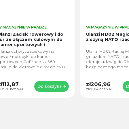
GAZYNIE W PRADZE
W MAGAZYNIE W PRADZE
zi Zacisk rowerowy i do
Ulanzi HD02 Magic Ar
ze złączem kulowym do
z szyną NATO i zacis
r sportowych i
rtfona
Rozpětí svorky 8-
zi uchwyt zaciskowy na
Ulanzi HD02 Ramię Magic
mm
r/motocykl do kamer
gniazdem NATO i zacisk
towych GoPro/Insta360 .
oferuje udźwig do 3 kg d
e do kierownic o średnicy 8-
bezpiecznego mocowan
m. Dzięki dołączonemu
kamery, światła lub monit
erowi GoPro instalacja jest...
Głowica kulowa 360°, un
gwinty...
2,87
zł206,96
Do koszyka
Do k
8 bez VAT
zł171,04 bez VAT