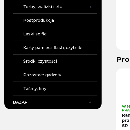
Torby, walizki i etui
Postprodukcja
Laski selfie
Karty pamięci, flash, czytniki
Pro
Środki czystości
Kod :
37696
Kod :
10403
Kod :
Pozostałe gadżety
Taśmy, liny
BAZAR
AZYNIE W
W MAGAZYNIE W
W MAGAZYNIE W
E
PRADZE
PRADZE
nośna
Ramię z
Ramię
 wideo
podwójną
przegubowe 7
F 10C z
głowicą kulową
SR-07