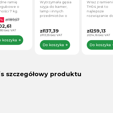
kg)
smartphone
z
Wytrzymała gęsia
Wraz z ramieniem
U
Wysokość do
b
szyja do kamer,
TH04 jest to
e
250 cm z
u
lamp i innych
najlepsze
z
wysięgnikiem
(
przedmiotów o
rozwiązanie do
s
N
wadze 1 kg.
ujęć z góry za
z
r
pomocą smartfona
d
–
n
lub lekkiej kamery.
g
zł137,39
zł259,13
z
k
Statyw z
t
zł113,55 bez VAT
zł214,16 bez VAT
zł
ramieniem
f
wysięgnikowym do
u
Do koszyka
Do koszyka
smartfona oferuje
lu
maksymalną...
s
is szczegółowy produktu