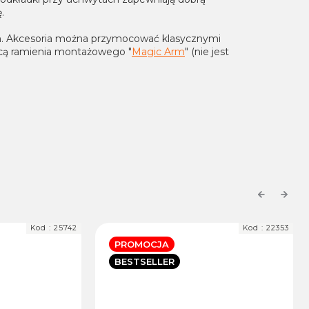
.
um. Akcesoria można przymocować klasycznymi
ocą ramienia montażowego "
Magic Arm
" (nie jest
Previous
Next
Kod :
25742
Kod :
22353
PROMOCJA
BESTSELLER