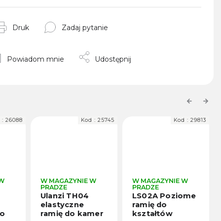
Druk
Zadaj pytanie
Powiadom mnie
Udostępnij
Previous
Next
Kod :
25745
Kod :
29813
K
 MAGAZYNIE W
W MAGAZYNIE W
W MAGAZYNI
RADZE
PRADZE
PRADZE
lanzi TH04
LS02A Poziome
Ulanzi ZJ0
lastyczne
ramię do
elastyczne
amię do kamer
kształtów
ramię do k