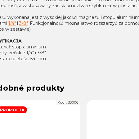
epność, a zastosowany zacisk umożliwia szybką i łatwą instalację
eść wykonana jest z wysokiej jakości magnezu i stopu alumini
tami
1/4"
i
3/8"
. Funkcjonalność można łatwo rozszerzyć za pom
te w zestawie).
YFIKACJA
eriał: stop aluminium
nty: żeńskie 1/4" i 3/8"
ks. rozpiętość: 54 mm
Kod :
33006
OMOCJA