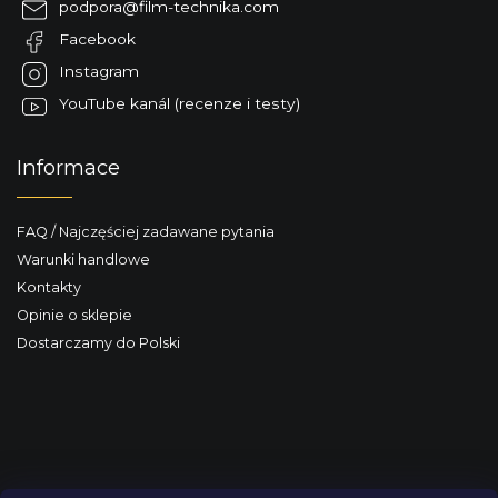
podpora
@
film-technika.com
k
Facebook
a
Instagram
YouTube kanál (recenze i testy)
Informace
FAQ / Najczęściej zadawane pytania
Warunki handlowe
Kontakty
Opinie o sklepie
Dostarczamy do Polski