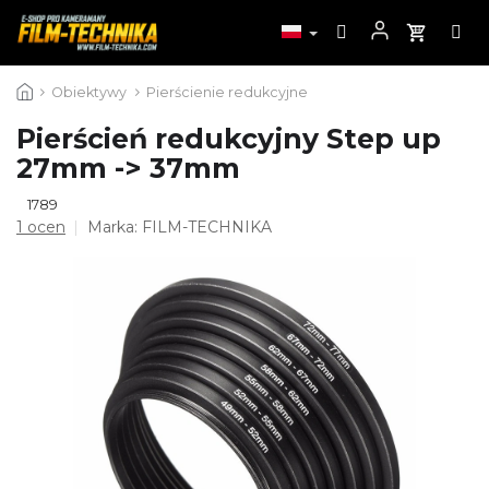
Przejść
Obiektywy
Pierścienie redukcyjne
do
treści
Pierścień redukcyjny Step up
27mm -> 37mm
1789
Średnia
1 ocen
Marka:
FILM-TECHNIKA
ocena
produktu
wynosi
5,0
na
5
gwiazdek.