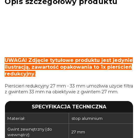
Opis szczegółowy produktu
UWAGA! Zdjęcie tytułowe produktu jest jedynie
ilustracją, zawartość opakowania to 1x pierścień
redukcyjny.
Pierścień redukcyjny 27 mm - 33 mm umożliwia użycie filtra
z gwintem 33 mm na obiektywie z gwintem 27 mm.
SPECYFIKACJA TECHNICZNA
Materiał:
stop aluminium
Gwint zewnętrzny (do
27 mm
wewnątrz):