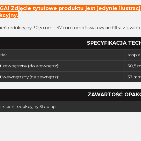
A! Zdjęcie tytułowe produktu jest jedynie ilustracj
kcyjny.
cień redukcyjny 30,5 mm - 37 mm umożliwia użycie filtra z gw
SPECYFIKACJA TEC
iał:
stop 
t zewnętrzny (do wewnątrz):
30,5 
t wewnętrzny (na zewnątrz):
37 m
ZAWARTOŚĆ OPAK
ierścień redukcyjny Step up