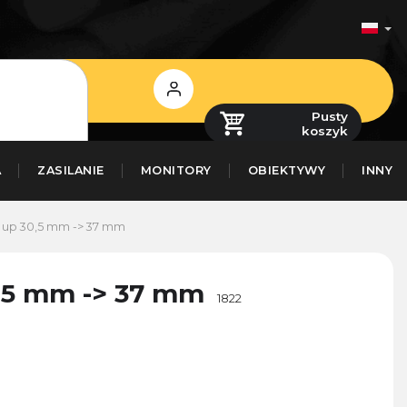
Zaloguj
się
Pusty
koszyk
A
ZASILANIE
MONITORY
OBIEKTYWY
INNY
p up 30,5 mm -> 37 mm
0,5 mm -> 37 mm
1822