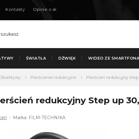
Kontakty
Opinie o sklepie
Dostarczamy do Polski
ATYWY
ŚWIATŁA
DŹWIĘK
WIDEO ZE SMARTFON
Obiektywy
Pierścienie redukcyjne
Pierścień redukcyjny Ste
ierścień redukcyjny Step up 3
dnia
cen
Marka:
FILM-TECHNIKA
ena
duktu
osi