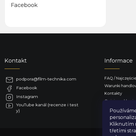
Facebook
S
t
o
p
Kontakt
Informace
k
a
FAQ / Najczęści
podpora
@
film-technika.com
Warunki handl
Facebook
Kontakty
Instagram
Opinie o sklepie
YouTube kanál (recenze i test
Dostarczamy do
Používáme 
y)
personaliz
Kliknutím 
třetími st