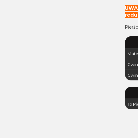
UWAG
redu
Pierś
Mater
Gwin
Gwin
1 x P