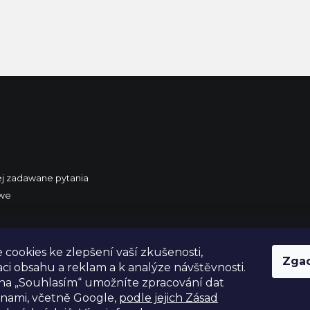
ej zadawane pytania
owe
 Polski
cookies ke zlepšení vaší zkušenosti,
Zga
aci obsahu a reklam a k analýze návštěvnosti.
na „Souhlasím“ umožníte zpracování dat
ranami, včetně Google,
podle jejich Zásad