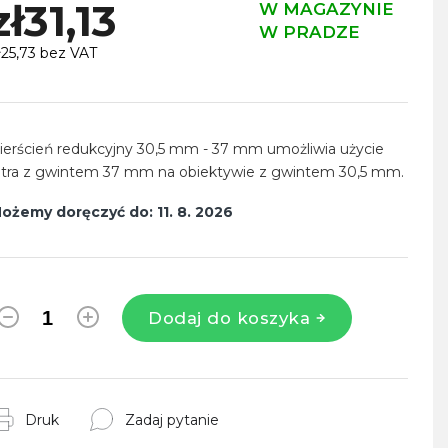
zł31,13
W MAGAZYNIE
W PRADZE
ł25,73 bez VAT
ena
ednostkowa:
ierścień redukcyjny 30,5 mm - 37 mm umożliwia użycie
iltra z gwintem 37 mm na obiektywie z gwintem 30,5 mm.
ożemy doręczyć do:
11. 8. 2026
Dodaj do koszyka
Druk
Zadaj pytanie