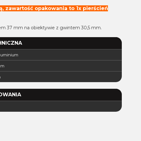
ą, zawartość opakowania to 1x pierścień
intem 37 mm na obiektywie z gwintem 30,5 mm.
HNICZNA
aluminium
mm
m
OWANIA