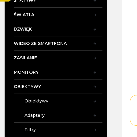
STATYWY
5,0
y
na
5
ŚWIATŁA
gwi
DŹWIĘK
WIDEO ZE SMARTFONA
ZASILANIE
MONITORY
OBIEKTYWY
Obiektywy
Adaptery
Filtry