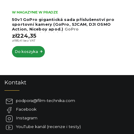
W MAGAZYNIE W PRADZE
50v1 GoPro gigantická sada příslušenství pro
sportovní kamery (GoPro, SJCAM, DJI OSMO
Action, Niceboy apod.)
GoPro
13/12/11/10/9/8/7/6/5/4/3
zł224,35
zł185,41 bez VAT
Do koszyka
S
Kontakt
t
o
p
podpora
@
film-technika.com
k
Facebook
a
Instagram
YouTube kanál (recenze i testy)