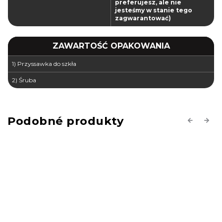
preferujesz, ale nie
jesteśmy w stanie tego
zagwarantować)
ZAWARTOŚĆ OPAKOWANIA
1) Przyssawka do szkła
2) Śruba
Previous
Next