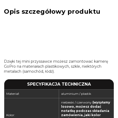
Opis szczegółowy produktu
Dzięki tej mini przyssawce możesz zamontować kamerę
GoPro na materiałach plastikowych, szkle, niektórych
metalach (samochód, łódź).
SPECYFIKACJA TECHNICZNA
Materiał:
aluminium / plastik
niebieski / czerwony
(wysyłamy
losowo, możesz dodać
notatkę podczas składania
Kolor:
zamówienia, jaki kolor