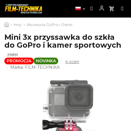
Przejść
Inny
Akcesoria GoPro i Osmo
do
treści
Mini 3x przyssawka do szkła
do GoPro i kamer sportowych
29891
PROMOCJA
NOVINKA
Średnia
4 ocen
ocena
Marka:
FILM-TECHNIKA
produktu
wynosi
4,5
na
5
gwiazdek.