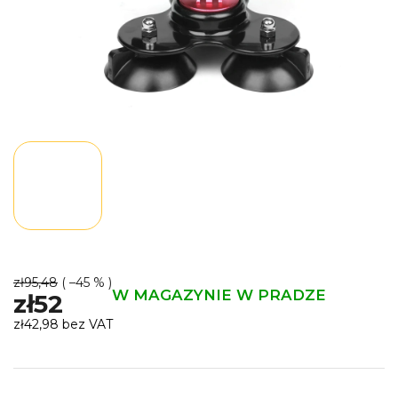
zł95,48
( –45 % )
W MAGAZYNIE W PRADZE
zł52
zł42,98 bez VAT
Cena
jednostkowa: