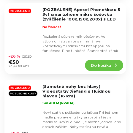
z
5
(ROZBALENÉ) Apexel PhoneMicro 5
hviezdičiek.
ROZBALENO
3v1 smartphone mikro šošovka
(zväčšenie 100x,150x,200x) s LED
svetlom
Na žiadosť
Rozbalená súprava mikrošošoviek Vo
výbornom stave, iba s minimálnymi
kozmetickými odierkami bez vplyvu na
Priemerné
funkčnosť. Plne funkčná. Štandardná záruka.
hodnotenie
Apexel PhoneMicro 5...
–26 %
€67,60
produktu
€50
Do košíka
je
€41,32 bez DPH
5,0
z
5
(Samotné nohy bez hlavy)
hviezdičiek.
ROZBALENO
Videostatív JieYang s fluidnou
POSLEDNÉ KUSY
hlavou (161cm)
SKLADEM (PRAHA)
Nový statív s poškodenou taškou Pri jednom
madle prepravnej tašky sa rozpáral šev a
madlo sa uvoľnilo. Vadu je možné jednoducho
Priemerné
opraviť zašitím. Nohy statívu sú nové a...
hodnotenie