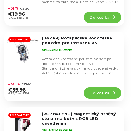
u
Priemerné
montáž na okraj stola. Napájací kábel USB 13...
u
hodnotenie
k
–61 %
€51,60
k
produktu
t
€19,96
t
Do košíka
je
€16,50 bez DPH
o
o
5,0
v
v
z
5
(BAZAR) Potápěčské vodotěsné
hviezdičiek.
ROZBALENO
pouzdro pro Insta360 X5
SKLADEM (PRAHA)
Rozbalené vodotěsné pouzdro Na skle jsou
drobné škrábance – viz foto v galerii.
Standardní záruka s výjimkou uvedené vady.
Potápačské vodotesné puzdro pre Insta360...
Priemerné
hodnotenie
–40 %
€67,60
produktu
€39,96
Do košíka
je
€33,02 bez DPH
4,0
z
5
(ROZBALENO) Magnetický otočný
hviezdičiek.
ROZBALENO
stojan na boty s RGB LED
osvětlením
SKLADEM (PRAHA)