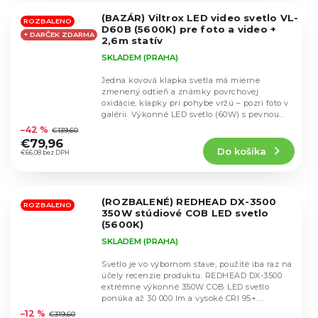
5
(BAZÁR) Viltrox LED video svetlo VL-
hviezdičiek.
ROZBALENO
D60B (5600K) pre foto a video +
+ DARČEK ZDARMA
2,6m statív
SKLADEM (PRAHA)
Jedna kovová klapka svetla má mierne
zmenený odtieň a známky povrchovej
oxidácie, klapky pri pohybe vržú – pozri foto v
Priemerné
galérii. Výkonné LED svetlo (60W) s pevnou
hodnotenie
teplotou 5600K...
–42 %
€139,60
produktu
€79,96
Do košíka
je
€66,08 bez DPH
5,0
z
5
(ROZBALENÉ) REDHEAD DX-3500
hviezdičiek.
ROZBALENO
350W stúdiové COB LED svetlo
(5600K)
SKLADEM (PRAHA)
Svetlo je vo výbornom stave, použité iba raz na
účely recenzie produktu. REDHEAD DX-3500
extrémne výkonné 350W COB LED svetlo
Priemerné
ponúka až 30 000 lm a vysoké CRI 95+.
hodnotenie
Profesionálne...
–12 %
€319,60