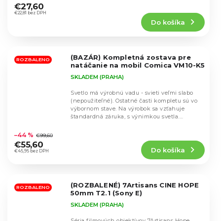
hodnotenie
€27,60
produktu
€22,81 bez DPH
Do košíka
je
5,0
z
5
(BAZÁR) Kompletná zostava pre
hviezdičiek.
ROZBALENO
natáčanie na mobil Comica VM10-K5
SKLADEM (PRAHA)
Svetlo má výrobnú vadu - svieti veľmi slabo
(nepoužiteľné). Ostatné časti kompletu sú vo
výbornom stave. Na výrobok sa vzťahuje
štandardná záruka, s výnimkou svetla.
Priemerné
Pohodlná...
hodnotenie
–44 %
€99,60
produktu
€55,60
Do košíka
je
€45,95 bez DPH
5,0
z
5
(ROZBALENÉ) 7Artisans CINE HOPE
hviezdičiek.
ROZBALENO
50mm T2.1 (Sony E)
SKLADEM (PRAHA)
Séria filmových objektívov 7Artisans Hope