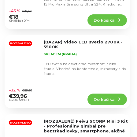
Priemerné
15 Pro Max a Samsung Ultra S24. Klietku je
hodnotenie
možné...
–43 %
€31,60
produktu
€18
Do košíka
je
€14,88 bez DPH
5,0
z
5
(BAZAR) Video LED svetlo 2700K -
hviezdičiek.
ROZBALENO
5500K
SKLADEM (PRAHA)
LED svetlo na osvetlenie miestnosti alebo
štúdia. Vhodné na konferencie, rozhovory a do
štúdia.
Priemerné
hodnotenie
–32 %
€59,60
produktu
€39,96
Do košíka
je
€33,02 bez DPH
5,0
z
5
(ROZBALENÉ) Feiyu SCORP Mini 3 Kit
hviezdičiek.
ROZBALENO
- Profesionálny gimbal pre
bezzrkadlovky, smartphone, akčné
kamery (Čiernobiela)