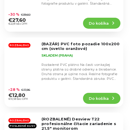
fotografie produktu v galérii. Štandardná...
Priemerné
hodnotenie
–30 %
€39,60
produktu
€27,60
Do košíka
je
€22,81 bez DPH
5,0
z
5
(BAZÁR) PVC foto pozadie 100x200
hviezdičiek.
ROZBALENO
cm (svetlo oranžové)
SKLADEM (PRAHA)
Rozbalené PVC plátno Na časti vonkajšej
strany plátna sú drobné odierky a škrabance.
Druhá strana je úplne nová. Reálne fotografie
produktu v galérii. Štandardná záruka. PVC...
Priemerné
hodnotenie
–28 %
€17,96
produktu
€12,80
Do košíka
je
€10,58 bez DPH
5,0
z
5
(ROZBALENÉ) Desview T22
hviezdičiek.
ROZBALENO
profesionálne čítacie zariadenie s
POSLEDNÉ KUSY
21,5" monitorom