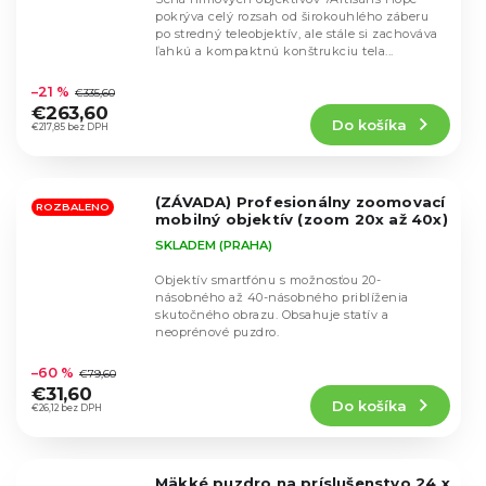
pokrýva celý rozsah od širokouhlého záberu
po stredný teleobjektív, ale stále si zachováva
ľahkú a kompaktnú konštrukciu tela...
Priemerné
hodnotenie
–21 %
€335,60
produktu
€263,60
Do košíka
je
€217,85 bez DPH
5,0
z
5
(ZÁVADA) Profesionálny zoomovací
hviezdičiek.
ROZBALENO
mobilný objektív (zoom 20x až 40x)
SKLADEM (PRAHA)
Objektív smartfónu s možnosťou 20-
násobného až 40-násobného priblíženia
skutočného obrazu. Obsahuje statív a
neoprénové puzdro.
Priemerné
hodnotenie
–60 %
€79,60
produktu
€31,60
Do košíka
je
€26,12 bez DPH
5,0
z
5
Mäkké puzdro na príslušenstvo 24 x