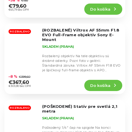
–38 %
€130
produktu
€79,60
Do košíka
je
€65,79 bez DPH
5,0
z
5
(ROZBALENÉ) Viltrox AF 55mm F1.8
hviezdičiek.
ROZBALENO
EVO Full-Frame objektív Sony E-
Mount
SKLADEM (PRAHA)
Rozbalený objektív Na tele objektívu sú
drobné odierky. Pozri foto v galérii.
Štandardná záruka. Viltrox AF 55mm F1.8 EVO
Priemerné
je špičkový full-frame objektív s APO
hodnotenie
konštrukciou,...
–8 %
€399,60
produktu
€367,60
Do košíka
je
€303,80 bez DPH
5,0
z
5
(POŠKODENÉ) Statív pre svetlá 2,1
hviezdičiek.
ROZBALENO
metra
SKLADEM (PRAHA)
Poškodený 1/4" čap na spigote Na konci