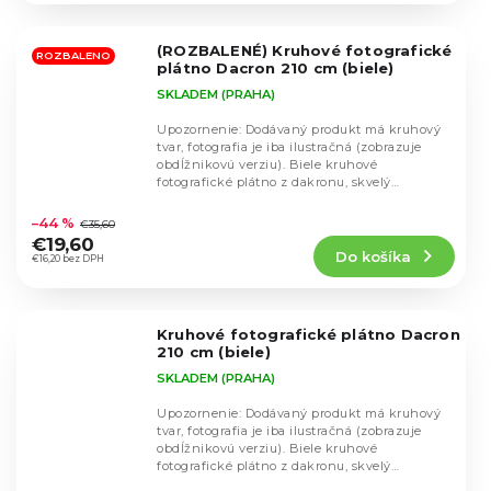
z
5
(ROZBALENÉ) Kruhové fotografické
hviezdičiek.
ROZBALENO
plátno Dacron 210 cm (biele)
SKLADEM (PRAHA)
Upozornenie: Dodávaný produkt má kruhový
tvar, fotografia je iba ilustračná (zobrazuje
obdĺžnikovú verziu). Biele kruhové
fotografické plátno z dakronu, skvelý
Priemerné
pomocník pri...
hodnotenie
–44 %
€35,60
produktu
€19,60
Do košíka
je
€16,20 bez DPH
5,0
z
5
Kruhové fotografické plátno Dacron
hviezdičiek.
210 cm (biele)
SKLADEM (PRAHA)
Upozornenie: Dodávaný produkt má kruhový
tvar, fotografia je iba ilustračná (zobrazuje
obdĺžnikovú verziu). Biele kruhové
fotografické plátno z dakronu, skvelý
Priemerné
pomocník pri...