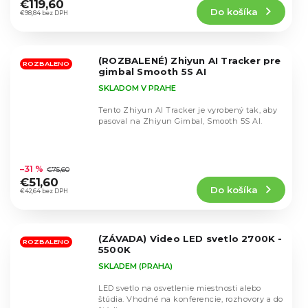
produktu
€119,60
Do košíka
je
€98,84 bez DPH
5,0
z
5
(ROZBALENÉ) Zhiyun AI Tracker pre
hviezdičiek.
ROZBALENO
gimbal Smooth 5S AI
SKLADOM V PRAHE
Tento Zhiyun AI Tracker je vyrobený tak, aby
pasoval na Zhiyun Gimbal, Smooth 5S AI.
Priemerné
hodnotenie
–31 %
€75,60
produktu
€51,60
Do košíka
je
€42,64 bez DPH
5,0
z
5
(ZÁVADA) Video LED svetlo 2700K -
hviezdičiek.
ROZBALENO
5500K
SKLADEM (PRAHA)
LED svetlo na osvetlenie miestnosti alebo
štúdia. Vhodné na konferencie, rozhovory a do