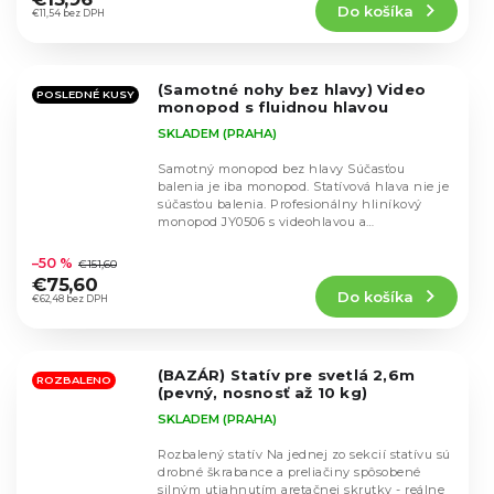
Do košíka
je
€11,54 bez DPH
5,0
z
5
(Samotné nohy bez hlavy) Video
hviezdičiek.
POSLEDNÉ KUSY
monopod s fluidnou hlavou
SKLADEM (PRAHA)
Samotný monopod bez hlavy Súčasťou
balenia je iba monopod. Statívová hlava nie je
súčasťou balenia. Profesionálny hliníkový
monopod JY0506 s videohlavou a
Priemerné
rýchloupínacou...
hodnotenie
–50 %
€151,60
produktu
€75,60
Do košíka
je
€62,48 bez DPH
5,0
z
5
(BAZÁR) Statív pre svetlá 2,6m
hviezdičiek.
ROZBALENO
(pevný, nosnosť až 10 kg)
SKLADEM (PRAHA)
Rozbalený statív Na jednej zo sekcií statívu sú
drobné škrabance a preliačiny spôsobené
silným utiahnutím aretačnej skrutky - reálne