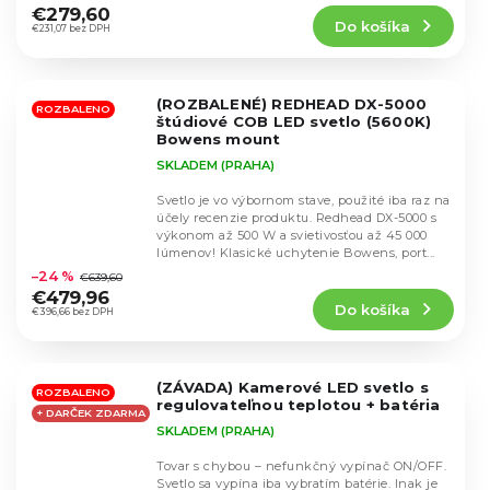
produktu
€279,60
Do košíka
je
€231,07 bez DPH
5,0
z
5
(ROZBALENÉ) REDHEAD DX-5000
hviezdičiek.
ROZBALENO
štúdiové COB LED svetlo (5600K)
Bowens mount
SKLADEM (PRAHA)
Svetlo je vo výbornom stave, použité iba raz na
účely recenzie produktu. Redhead DX-5000 s
výkonom až 500 W a svietivosťou až 45 000
Priemerné
lúmenov! Klasické uchytenie Bowens, port...
hodnotenie
–24 %
€639,60
produktu
€479,96
Do košíka
je
€396,66 bez DPH
5,0
z
5
(ZÁVADA) Kamerové LED svetlo s
hviezdičiek.
ROZBALENO
regulovateľnou teplotou + batéria
+ DARČEK ZDARMA
SKLADEM (PRAHA)
Tovar s chybou – nefunkčný vypínač ON/OFF.
Svetlo sa vypína iba vybratím batérie. Inak je