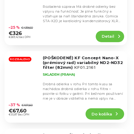
Rozbalená súprava Má drobné odierky bez
vplyvu na funkčnosť. Je plne funkčný a
vzťahuje sa naň štandardná záruka. Comica
Priemerné
STA-X2D je kardioidný kondenzátorový XLR
hodnotenie
mikrofón...
–25 %
€439,60
produktu
€326
Detail
je
€269,42 bez DPH
5,0
z
5
(POŠKODENÉ) KF Concept Nano-X
hviezdičiek.
ROZBALENO
(prémiový rad) variabilný ND2-ND32
filter (82mm)
KF01.2161
SKLADEM (PRAHA)
Drobná odierka v rohu Pri tomto kusu sa
nachádza drobná odierka v rohu filtra –
pozrite si fotku v galérii. Pri bežnom používaní
Priemerné
nie je v obraze viditeľná a nemá vplyv na...
hodnotenie
–37 %
€107,60
produktu
€67,60
Do košíka
je
€55,87 bez DPH
5,0
z
5