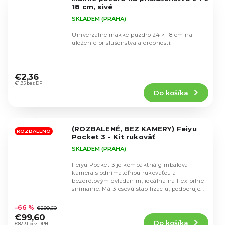
hviezdičiek.
18 cm, sivé
SKLADEM (PRAHA)
Univerzálne mäkké puzdro 24 × 18 cm na
uloženie príslušenstva a drobností.
Priemerné
hodnotenie
€2,36
produktu
€1,95 bez DPH
Do košíka
je
5,0
z
5
(ROZBALENÉ, BEZ KAMERY) Feiyu
hviezdičiek.
ROZBALENO
Pocket 3 - Kit rukoväť
SKLADEM (PRAHA)
Feiyu Pocket 3 je kompaktná gimbalová
kamera s odnímateľnou rukoväťou a
bezdrôtovým ovládaním, ideálna na flexibilné
snímanie. Má 3-osovú stabilizáciu, podporuje
Priemerné
rozlíšenie 4K...
hodnotenie
–66 %
€299,60
produktu
€99,60
Do košíka
je
€82,31 bez DPH