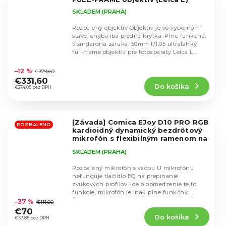
SKLADEM (PRAHA)
Rozbalený objektív Objektív je vo výbornom
stave, chýba iba predná krytka. Plne funkčná.
Štandardná záruka. 50mm f/1.05 ultraľahký
full-frame objektív pre fotoaparáty Leica L...
Priemerné
hodnotenie
–12 %
€379,60
produktu
€331,60
Do košíka
je
€274,05 bez DPH
5,0
z
5
[Závada] Comica EJoy D10 PRO RGB
hviezdičiek.
ROZBALENO
kardioidný dynamický bezdrôtový
mikrofón s flexibilným ramenom na
stôl (biely)
Bezdrôtové pripojenie
SKLADEM (PRAHA)
USB-C pre iPhone, Android,
notebooky
Rozbalený mikrofón s vadou U mikrofónu
nefunguje tlačidlo EQ na prepínanie
zvukových profilov. Ide o obmedzenie tejto
Priemerné
funkcie, mikrofón je inak plne funkčný.
hodnotenie
Štandardná záruka....
–37 %
€111,60
produktu
€70
Do košíka
je
€57,85 bez DPH