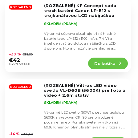
5
(ROZBALENÉ) KF Concept sada
hviezdičiek.
ROZBALENO
troch batérií Canon LP-E12 s
trojkanálovou LCD nabíjačkou
KF28.0091
SKLADEM (PRAHA)
Výkonná súprava obsahuje tri náhradné
batérie typu LP-E12 (1100 mAh, 7,4 V) a
inteligentnú trojslotovú nabíjačku s LCD
Priemerné
displejom, ktorá umožňuje prehľadné a
hodnotenie
súčasné nabíjanie...
–29 %
€59,60
produktu
€42
Do košíka
je
€34,71 bez DPH
5,0
z
5
(ROZBALENÉ) Viltrox LED video
hviezdičiek.
ROZBALENO
svetlo VL-D60B (5600K) pre foto a
video + 2,6m statív
SKLADEM (PRAHA)
Výkonné LED svetlo (60W) s pevnou teplotou
5600K a vysokým CRI 95 pre prirodzené
podanie farieb. Ponúka svetelný výkon až
Priemerné
6936 lúmenov, plynulé stmievanie v rozsahu
hodnotenie
20–100 % a...
–14 %
€139,60