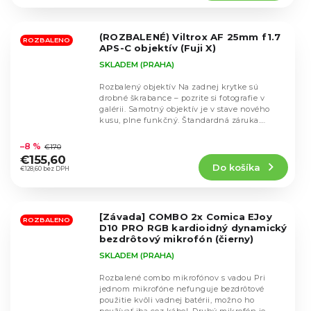
5,0
z
5
(ROZBALENÉ) Viltrox AF 25mm f1.7
hviezdičiek.
ROZBALENO
APS-C objektív (Fuji X)
SKLADEM (PRAHA)
Rozbalený objektív Na zadnej krytke sú
drobné škrabance – pozrite si fotografie v
galérii. Samotný objektív je v stave nového
kusu, plne funkčný. Štandardná záruka.
Priemerné
Viltrox AF...
hodnotenie
–8 %
€170
produktu
€155,60
Do košíka
je
€128,60 bez DPH
5,0
z
5
[Závada] COMBO 2x Comica EJoy
hviezdičiek.
ROZBALENO
D10 PRO RGB kardioidný dynamický
bezdrôtový mikrofón (čierny)
SKLADEM (PRAHA)
Rozbalené combo mikrofónov s vadou Pri
jednom mikrofóne nefunguje bezdrôtové
použitie kvôli vadnej batérii, možno ho
Priemerné