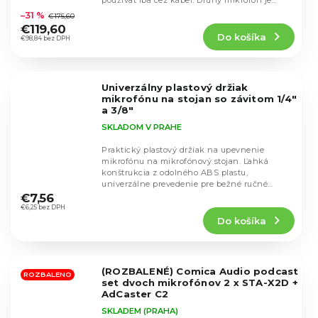
používať iba cez kábel. Druhý mikrofón je
hodnotenie
plne funkčný....
–31 %
€175,60
produktu
€119,60
Do košíka
je
€98,84 bez DPH
5,0
z
5
Univerzálny plastový držiak
hviezdičiek.
mikrofónu na stojan so závitom 1/4"
a 3/8"
SKLADOM V PRAHE
Praktický plastový držiak na upevnenie
mikrofónu na mikrofónový stojan. Ľahká
konštrukcia z odolného ABS plastu,
Priemerné
univerzálne prevedenie pre bežné ručné
hodnotenie
mikrofóny a jednoduchá...
€7,56
produktu
€6,25 bez DPH
Do košíka
je
5,0
z
5
(ROZBALENÉ) Comica Audio podcast
hviezdičiek.
ROZBALENO
set dvoch mikrofónov 2 x STA-X2D +
AdCaster C2
SKLADEM (PRAHA)