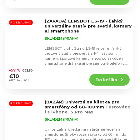
5,0
z
5
(ZÁVADA) LENSBOT LS-19 - Ľahký
hviezdičiek.
ROZBALENO
univerzálny statív pre svetlá, kamery
aj smartphone
SKLADEM (PRAHA)
LENSBOT Light Stand LS-19 je veľmi ľahký,
cestovný statív pre svetlá s 1/4" závitom,
kamery, športové kamery, alebo po zakúpení
Priemerné
smartphone držiaka aj pre samotné telefóny....
hodnotenie
–57 %
€23,60
produktu
€10
Do košíka
je
€8,26 bez DPH
5,0
z
5
(BAZÁR) Univerzálna klietka pre
hviezdičiek.
ROZBALENO
smartfóny od 60-100mm
Testováno
i s iPhone 15 Pro Max
SKLADEM (PRAHA)
Univerzálna klietka na natáčanie videí na
smartfóne. Široký rozsah svorky od 60 mm do
100 mm vám umožní nasadiť najnovší iPhone