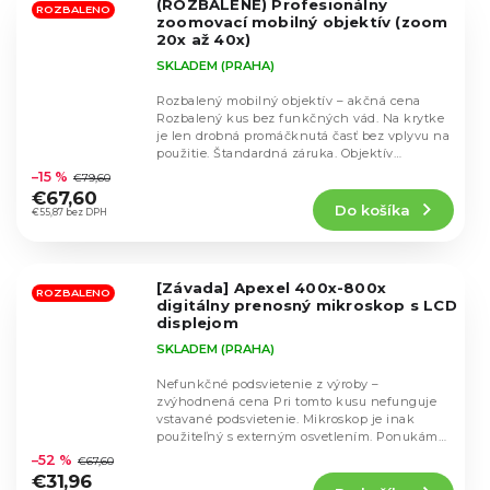
(ROZBALENÉ) Profesionálny
hviezdičiek.
ROZBALENO
zoomovací mobilný objektív (zoom
20x až 40x)
SKLADEM (PRAHA)
Rozbalený mobilný objektív – akčná cena
Rozbalený kus bez funkčných vád. Na krytke
je len drobná promáčknutá časť bez vplyvu na
Priemerné
použitie. Štandardná záruka. Objektív
hodnotenie
smartfónu...
–15 %
€79,60
produktu
€67,60
Do košíka
je
€55,87 bez DPH
5,0
z
5
[Závada] Apexel 400x-800x
hviezdičiek.
ROZBALENO
digitálny prenosný mikroskop s LCD
displejom
SKLADEM (PRAHA)
Nefunkčné podsvietenie z výroby –
zvýhodnená cena Pri tomto kusu nefunguje
vstavané podsvietenie. Mikroskop je inak
Priemerné
použiteľný s externým osvetlením. Ponukáme
hodnotenie
za výrazne...
–52 %
€67,60
produktu
€31,96