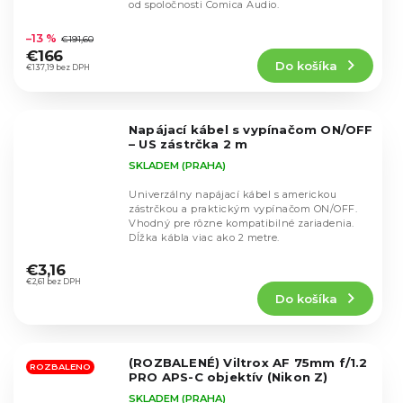
od spoločnosti Comica Audio.
Priemerné
hodnotenie
–13 %
€191,60
produktu
€166
Do košíka
je
€137,19 bez DPH
5,0
z
5
Napájací kábel s vypínačom ON/OFF
hviezdičiek.
– US zástrčka 2 m
SKLADEM (PRAHA)
Univerzálny napájací kábel s americkou
zástrčkou a praktickým vypínačom ON/OFF.
Vhodný pre rôzne kompatibilné zariadenia.
Dĺžka kábla viac ako 2 metre.
Priemerné
hodnotenie
€3,16
produktu
€2,61 bez DPH
Do košíka
je
5,0
z
5
(ROZBALENÉ) Viltrox AF 75mm f/1.2
hviezdičiek.
ROZBALENO
PRO APS-C objektív (Nikon Z)
SKLADEM (PRAHA)