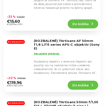
spigotu je zlomený 1/4" závitový čap. Statív sa
dá ďalej používať pre svetlá a príslušenstvo,
ktoré sa nasadzuje priamo na bežný spigot....
Priemerné
hodnotenie
–33 %
€23,60
produktu
€15,60
Do košíka
je
€12,89 bez DPH
5,0
z
5
(ROZBALENÉ) 7Artisans AF 50mm
hviezdičiek.
ROZBALENO
f1,8 LITE series APS-C objektív (Sony
E)
SKLADEM (PRAHA)
Rozbalený objektív z recenzie Objektív bol
použitý raz na natočenie nižšie uvedenej
videorecenzie. Je vo výbornom stave, bez
Priemerné
škrabancov. Štandardná záruka. 7Artisans AF
hodnotenie
50mm...
–20 %
€151,60
produktu
€119,96
Do košíka
je
€99,14 bez DPH
5,0
z
5
(ROZBALENÉ) 7Artisans 50mm f/1,05
hviezdičiek.
ROZBALENO
FULL-FRAME objektív (Leica L)