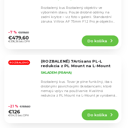
Rozbalený kus Rozbalený objektiv ve
výborném stavu. Pouze drobné oděrky na
zadní krytce – viz foto v galerii. Standardní
záruka. Viltrox AF 75mm F1.2 Pro je objektiv
Priemerné
určený...
hodnotenie
–7 %
€519,60
produktu
€479,60
Do košíka
je
€396,36 bez DPH
5,0
z
5
(ROZBALENÉ) 7Artisans PL-L
hviezdičiek.
ROZBALENO
redukcia z PL Mount na L-Mount
SKLADEM (PRAHA)
Rozbalený kus. Tovar je plne funkčný, iba s
drobnými povrchovými škrabancami, ktoré
nemajú vplyv na používanie. Kvalitná
redukcia z PL Mount na L-Mount je vyrobená
Priemerné
z ľahkej...
hodnotenie
–21 %
€159,60
produktu
€126
Do košíka
je
€104,13 bez DPH
5,0
z