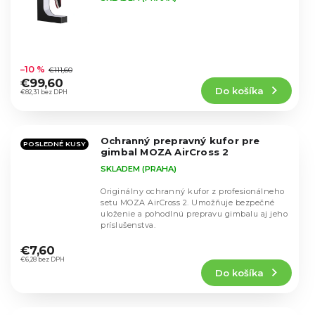
Priemerné
hodnotenie
–10 %
€111,60
produktu
€99,60
Do košíka
je
€82,31 bez DPH
5,0
z
5
Ochranný prepravný kufor pre
hviezdičiek.
POSLEDNÉ KUSY
gimbal MOZA AirCross 2
SKLADEM (PRAHA)
Originálny ochranný kufor z profesionálneho
setu MOZA AirCross 2. Umožňuje bezpečné
uloženie a pohodlnú prepravu gimbalu aj jeho
príslušenstva.
Priemerné
hodnotenie
€7,60
produktu
€6,28 bez DPH
Do košíka
je
5,0
z
5