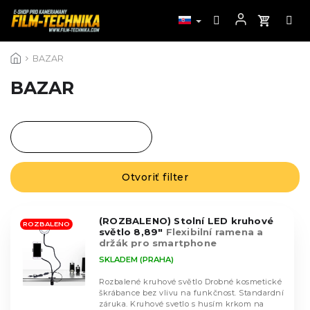
Prejsť
BAZAR
na
obsah
BAZAR
R
a
Najpredávanejšie
d
Otvoriť filter
V
Najlacnejšie
e
ý
n
Najdrahšie
p
i
(ROZBALENO) Stolní LED kruhové
i
ROZBALENO
Abecedne
světlo 8,89"
Flexibilní ramena a
e
s
držák pro smartphone
p
p
SKLADEM (PRAHA)
r
r
o
Rozbalené kruhové světlo Drobné kosmetické
o
škrábance bez vlivu na funkčnost. Standardní
d
d
záruka. Kruhové svetlo s husím krkom na