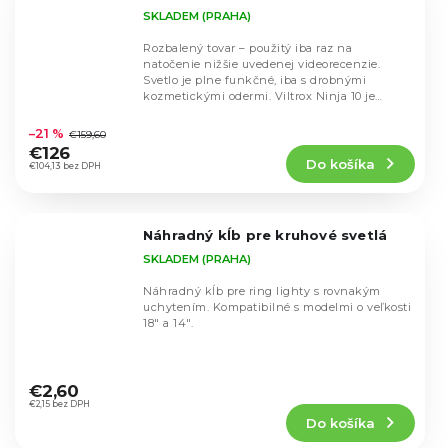
SKLADEM (PRAHA)
Rozbalený tovar – použitý iba raz na
natočenie nižšie uvedenej videorecenzie.
Svetlo je plne funkčné, iba s drobnými
kozmetickými odermi. Viltrox Ninja 10 je
Priemerné
vynikajúce COB LED...
hodnotenie
–21 %
€159,60
produktu
€126
Do košíka
je
€104,13 bez DPH
5,0
z
5
Náhradný kĺb pre kruhové svetlá
hviezdičiek.
SKLADEM (PRAHA)
Náhradný kĺb pre ring lighty s rovnakým
uchytením. Kompatibilné s modelmi o veľkosti
18" a 14".
Priemerné
hodnotenie
€2,60
produktu
€2,15 bez DPH
Do košíka
je
5,0