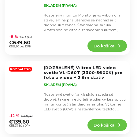
SKLADEM (PRAHA)
Rozbalený monitor Monitor je vo výbornom
stave, len na príslušenstve sa nachádzajú
drobné škrabance. Štandardná záruka.
Priemerné
Profesionálne čítacie zariadenie s kufrom,
hodnotenie
monitorom a...
–8 %
€699,60
produktu
€639,60
Do košíka
je
€528,60 bez DPH
5,0
z
5
(ROZBALENÉ) Viltrox LED video
hviezdičiek.
ROZBALENO
svetlo VL-D60T (3300-5600K) pre
foto a video + 2,6m statív
SKLADEM (PRAHA)
Rozbalené svetlo Na klapkách svetla sú
drobné, takmer neviditeľné odierky bez vplyvu
na funkčnosť. Štandardná záruka. Výkonné
Priemerné
LED svetlo (60W) s nastaviteľnou teplotou...
hodnotenie
–12 %
€159,60
produktu
€139,60
Do košíka
je
€115,37 bez DPH
5,0