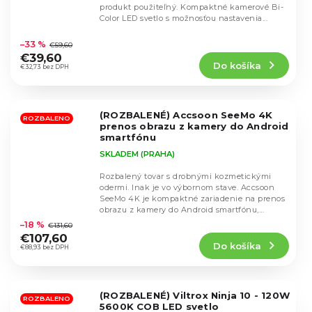
produkt použiteľný. Kompaktné kamerové Bi-
Color LED svetlo s možnosťou nastavenia...
Priemerné
hodnotenie
–33 %
€59,60
produktu
€39,60
Do košíka
je
€32,73 bez DPH
5,0
z
5
(ROZBALENÉ) Accsoon SeeMo 4K
hviezdičiek.
ROZBALENO
prenos obrazu z kamery do Android
smartfónu
SKLADEM (PRAHA)
Rozbalený tovar s drobnými kozmetickými
odermi. Inak je vo výbornom stave. Accsoon
SeeMo 4K je kompaktné zariadenie na prenos
Priemerné
obrazu z kamery do Android smartfónu,
hodnotenie
ideálne pre...
–18 %
€131,60
produktu
€107,60
Do košíka
je
€88,93 bez DPH
5,0
z
5
(ROZBALENÉ) Viltrox Ninja 10 - 120W
hviezdičiek.
ROZBALENO
5600K COB LED svetlo