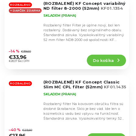
(ROZBALENÉ) KF Concept variabilný
hviezdičiek.
ROZBALENO
ND filter 8-2000 (52mm)
KF01.1354
+ DARČEK ZDARMA
SKLADEM (PRAHA)
Rozbalený filter Filter je úplne nový, bol len
rozbalený. Dodávaný bez originálneho obalu.
Štandardná záruka. Vysokokvalitný variabilný
52 mm filter ND8-2000 od spoločnosti KF...
Priemerné
hodnotenie
–14 %
€39,60
produktu
€33,96
Do košíka
je
€28,07 bez DPH
5,0
z
5
(ROZBALENÉ) KF Concept Classic
hviezdičiek.
ROZBALENO
Slim MC CPL filter (52mm)
KF01.1435
SKLADEM (PRAHA)
Rozbalený filter Na kovovom obrúčku filtra sú
drobné škrabance. Sklo je bez vád. Ide len o
kozmetickú vadu bez vplyvu na funkčnosť.
Štandardná záruka. Vysokokvalitný tenký 52...
Priemerné
hodnotenie
–40 %
€23,60
produktu
€13,96