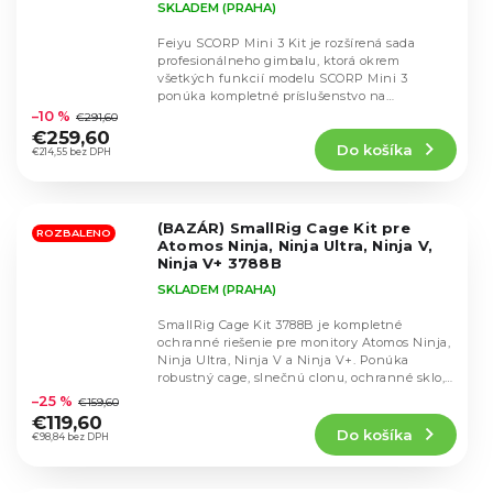
SKLADEM (PRAHA)
Feiyu SCORP Mini 3 Kit je rozšírená sada
profesionálneho gimbalu, ktorá okrem
všetkých funkcií modelu SCORP Mini 3
Priemerné
ponúka kompletné príslušenstvo na
hodnotenie
uchytenie bezzrkadloviek,...
–10 %
€291,60
produktu
€259,60
Do košíka
je
€214,55 bez DPH
5,0
z
5
(BAZÁR) SmallRig Cage Kit pre
hviezdičiek.
ROZBALENO
Atomos Ninja, Ninja Ultra, Ninja V,
Ninja V+ 3788B
SKLADEM (PRAHA)
SmallRig Cage Kit 3788B je kompletné
ochranné riešenie pre monitory Atomos Ninja,
Ninja Ultra, Ninja V a Ninja V+. Ponúka
Priemerné
robustný cage, slnečnú clonu, ochranné sklo,
hodnotenie
silikónový...
–25 %
€159,60
produktu
€119,60
Do košíka
je
€98,84 bez DPH
5,0
z