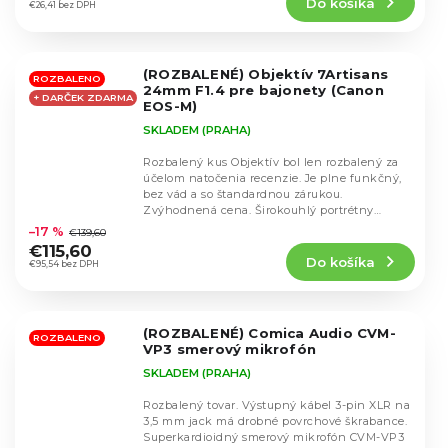
Do košíka
je
€26,41 bez DPH
5,0
z
5
(ROZBALENÉ) Objektív 7Artisans
hviezdičiek.
ROZBALENO
24mm F1.4 pre bajonety (Canon
+ DARČEK ZDARMA
EOS-M)
SKLADEM (PRAHA)
Rozbalený kus Objektív bol len rozbalený za
účelom natočenia recenzie. Je plne funkčný,
bez vád a so štandardnou zárukou.
Priemerné
Zvýhodnená cena. Širokouhlý portrétny
hodnotenie
objektív...
–17 %
€139,60
produktu
€115,60
Do košíka
je
€95,54 bez DPH
5,0
z
5
(ROZBALENÉ) Comica Audio CVM-
hviezdičiek.
ROZBALENO
VP3 smerový mikrofón
SKLADEM (PRAHA)
Rozbalený tovar. Výstupný kábel 3-pin XLR na
3,5 mm jack má drobné povrchové škrabance.
Superkardioidný smerový mikrofón CVM-VP3