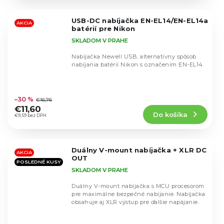
z
5
USB-DC nabíjačka EN-EL14/EN-EL14a
hviezdičiek.
AKCIA
batérií pre Nikon
SKLADOM V PRAHE
Nabíjačka Newell USB, alternatívny spôsob
nabíjania batérií Nikon s označením EN-EL14.
Priemerné
hodnotenie
–30 %
€16,76
produktu
€11,60
Do košíka
je
€9,59 bez DPH
4,5
z
5
Duálny V-mount nabíjačka + XLR DC
hviezdičiek.
AKCIA
OUT
POSLEDNÉ KUSY
SKLADOM V PRAHE
Duálny V-mount nabíjačka s MCU procesorom
pre maximálne bezpečné nabíjanie. Nabíjačka
obsahuje aj XLR výstup pre ďalšie napájanie.
Priemerné