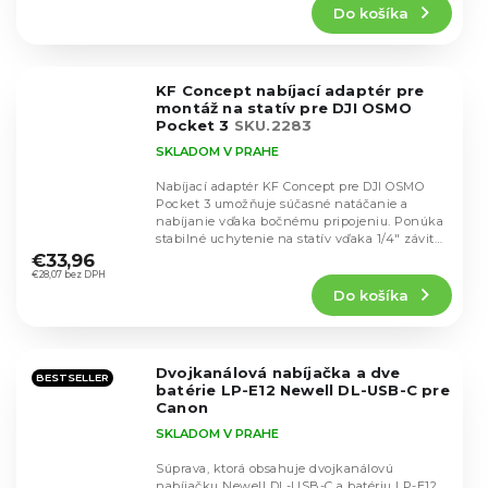
Do košíka
je
4,7
z
5
KF Concept nabíjací adaptér pre
hviezdičiek.
montáž na statív pre DJI OSMO
Pocket 3
SKU.2283
SKLADOM V PRAHE
Nabíjací adaptér KF Concept pre DJI OSMO
Pocket 3 umožňuje súčasné natáčanie a
nabíjanie vďaka bočnému pripojeniu. Ponúka
Priemerné
stabilné uchytenie na statív vďaka 1/4" závitu
hodnotenie
a...
€33,96
produktu
€28,07 bez DPH
Do košíka
je
5,0
z
5
Dvojkanálová nabíjačka a dve
hviezdičiek.
BESTSELLER
batérie LP-E12 Newell DL-USB-C pre
Canon
SKLADOM V PRAHE
Súprava, ktorá obsahuje dvojkanálovú
nabíjačku Newell DL-USB-C a batériu LP-E12,