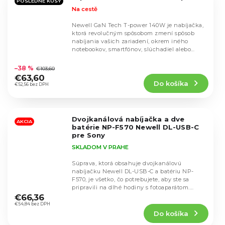
POSLEDNÉ KUSY
Na cestě
Newell GaN Tech T-power 140W je nabíjačka,
ktorá revolučným spôsobom zmení spôsob
nabíjania vašich zariadení, okrem iného
notebookov, smartfónov, slúchadiel alebo
Priemerné
powerbánk. K...
hodnotenie
–38 %
€103,60
produktu
€63,60
Do košíka
je
€52,56 bez DPH
4,2
z
5
Dvojkanálová nabíjačka a dve
hviezdičiek.
AKCIA
batérie NP-F570 Newell DL-USB-C
pre Sony
SKLADOM V PRAHE
Súprava, ktorá obsahuje dvojkanálovú
nabíjačku Newell DL-USB-C a batériu NP-
F570, je všetko, čo potrebujete, aby ste sa
Priemerné
pripravili na dlhé hodiny s fotoaparátom.
hodnotenie
Všade tam, kde...
€66,36
produktu
€54,84 bez DPH
Do košíka
je
4,7