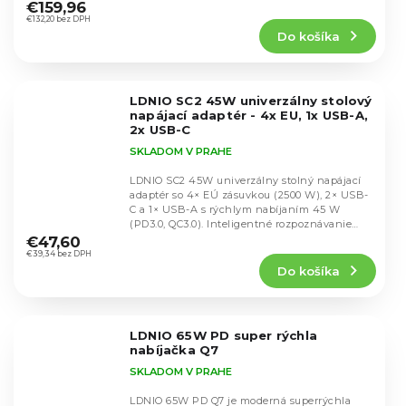
hodnotenie
€159,96
produktu
€132,20 bez DPH
Do košíka
je
5,0
z
5
LDNIO SC2 45W univerzálny stolový
hviezdičiek.
napájací adaptér - 4x EU, 1x USB-A,
2x USB-C
SKLADOM V PRAHE
LDNIO SC2 45W univerzálny stolný napájací
adaptér so 4× EÚ zásuvkou (2500 W), 2× USB-
C a 1× USB-A s rýchlym nabíjaním 45 W
Priemerné
(PD3.0, QC3.0). Inteligentné rozpoznávanie
hodnotenie
výkonu,...
€47,60
produktu
€39,34 bez DPH
Do košíka
je
5,0
z
5
LDNIO 65W PD super rýchla
hviezdičiek.
nabíjačka Q7
SKLADOM V PRAHE
LDNIO 65W PD Q7 je moderná superrýchla