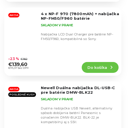
z
5
4 x NP-F 970 (7800mAh) + nabíjačka
hviezdičiek.
AKCIA
NP-FM50/F960 batérie
SKLADOM V PRAHE
Nabíjačka LCD Dual Charger pre batérie NP-
FM50/F960, kompatibilná so Sony.
Priemerné
hodnotenie
–23 %
€182
produktu
€139,60
Do košíka
je
€115,37 bez DPH
4,7
z
5
Newell Duálna nabíjačka DL-USB-C
hviezdičiek.
AKCIA
pre batérie DMW-BLK22
POSLEDNÉ KUSY
SKLADOM V PRAHE
Duálna nabíjačka USB Newell, alternatívny
spôsob dobíjania batérií Panasonic s
označením DMW-BLK22. BLK-22 je
kompatibilný aj s S5II.
Priemerné