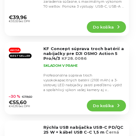
zariadenia súčasne, s maximálnym výkonom
70 wattov. Ponúka 3 výstupy: USB-C, USB-A a
Priemerné
integrovaný...
hodnotenie
€39,96
produktu
€33,02 bez DPH
Do košíka
je
4,5
z
5
KF Concept súprava troch batérií a
hviezdičiek.
AKCIA
nabíjačky pre DJI OSMO Action 5
BESTSELLER
Pro/4/3
KF28.0086
SKLADOM V PRAHE
Profesionálna súprava troch
vysokokapacitných batérií (2100 mAh) a 3-
slotovej LED nabíjačky zaistí predĺženú výdrž
Priemerné
a spoľahlivý výkon vašej kamery aj v
hodnotenie
extrémnych podmienkach....
–30 %
€79,60
produktu
€55,60
Do košíka
je
€45,95 bez DPH
4,7
z
5
Rýchla USB nabíjačka USB-C PD/QC
hviezdičiek.
25 W + kábel USB C-C 1,5 m
Černá