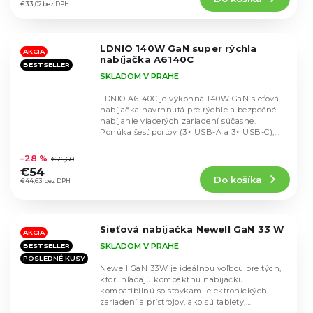
je
cena:
€33,02 bez DPH
4,7
z
5
LDNIO 140W GaN super rýchla
hviezdičiek.
AKCIA
nabíjačka A6140C
BESTSELLER
SKLADOM V PRAHE
LDNIO A6140C je výkonná 140W GaN sieťová
nabíjačka navrhnutá pre rýchle a bezpečné
nabíjanie viacerých zariadení súčasne.
Ponúka šesť portov (3× USB-A a 3× USB-C),
Priemerné
podporu...
hodnotenie
–28 %
€75,60
produktu
€54
Do košíka
je
€44,63 bez DPH
5,0
z
5
Sieťová nabíjačka Newell GaN 33 W
hviezdičiek.
AKCIA
SKLADOM V PRAHE
BESTSELLER
POSLEDNÉ KUSY
Newell GaN 33W je ideálnou voľbou pre tých,
ktorí hľadajú kompaktnú nabíjačku
kompatibilnú so stovkami elektronických
zariadení a prístrojov, ako sú tablety,