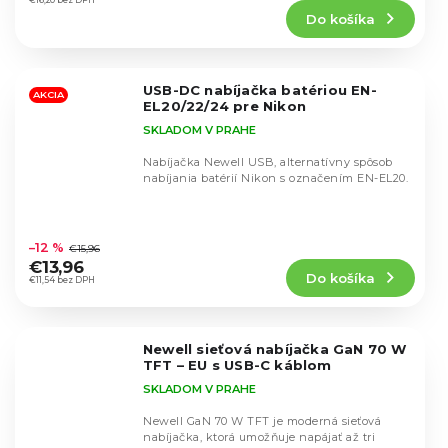
produktu
€16,20 bez DPH
Do košíka
je
4,6
z
5
USB-DC nabíjačka batériou EN-
hviezdičiek.
AKCIA
EL20/22/24 pre Nikon
SKLADOM V PRAHE
Nabíjačka Newell USB, alternatívny spôsob
nabíjania batérií Nikon s označením EN-EL20.
Priemerné
hodnotenie
–12 %
€15,96
produktu
€13,96
Do košíka
je
€11,54 bez DPH
4,3
z
5
Newell sieťová nabíjačka GaN 70 W
hviezdičiek.
TFT – EU s USB-C káblom
SKLADOM V PRAHE
Newell GaN 70 W TFT je moderná sieťová
nabíjačka, ktorá umožňuje napájať až tri