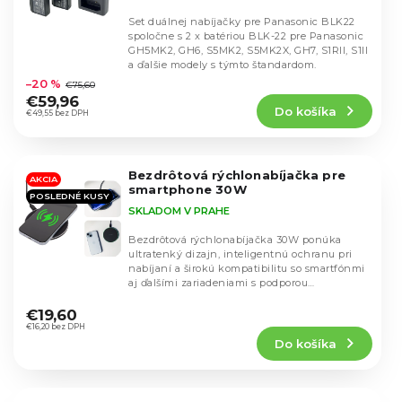
Set duálnej nabíjačky pre Panasonic BLK22
spoločne s 2 x batériou BLK-22 pre Panasonic
GH5MK2, GH6, S5MK2, S5MK2X, GH7, S1RII, S1II
Priemerné
a ďalšie modely s týmto štandardom.
hodnotenie
–20 %
€75,60
produktu
€59,96
Do košíka
je
€49,55 bez DPH
4,6
z
5
Bezdrôtová rýchlonabíjačka pre
hviezdičiek.
AKCIA
smartphone 30W
POSLEDNÉ KUSY
SKLADOM V PRAHE
Bezdrôtová rýchlonabíjačka 30W ponúka
ultratenký dizajn, inteligentnú ochranu pri
nabíjaní a širokú kompatibilitu so smartfónmi
aj ďalšími zariadeniami s podporou
Priemerné
bezdrôtového...
hodnotenie
€19,60
produktu
€16,20 bez DPH
Do košíka
je
4,0
z
5