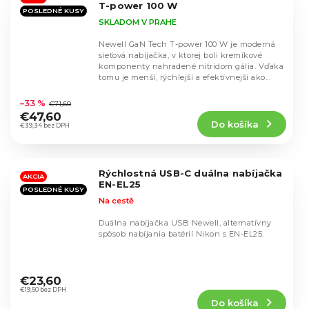
T-power 100 W
POSLEDNÉ KUSY
SKLADOM V PRAHE
Newell GaN Tech T-power 100 W je moderná
sieťová nabíjačka, v ktorej boli kremíkové
komponenty nahradené nitridom gália. Vďaka
tomu je menší, rýchlejší a efektívnejší ako...
Priemerné
hodnotenie
–33 %
€71,60
produktu
€47,60
Do košíka
je
€39,34 bez DPH
4,5
z
5
Rýchlostná USB-C duálna nabíjačka
hviezdičiek.
AKCIA
EN-EL25
POSLEDNÉ KUSY
Na cestě
Duálna nabíjačka USB Newell, alternatívny
spôsob nabíjania batérií Nikon s EN-EL25.
Priemerné
hodnotenie
€23,60
produktu
€19,50 bez DPH
Do košíka
je