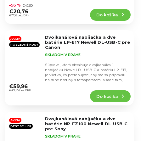
hodnotenie
–56 %
€47,60
produktu
€20,76
Do košíka
je
€17,16 bez DPH
4,6
z
5
Dvojkanálová nabíjačka a dve
hviezdičiek.
AKCIA
batérie LP-E17 Newell DL-USB-C pre
POSLEDNÉ KUSY
Canon
SKLADOM V PRAHE
Súprava, ktorá obsahuje dvojkanálovú
nabíjačku Newell DL-USB-C a batériu LP-E17,
je všetko, čo potrebujete, aby ste sa pripravili
Priemerné
na dlhé hodiny s fotoaparátom. Všade tam,
hodnotenie
kde...
€59,96
produktu
€49,55 bez DPH
Do košíka
je
4,4
z
5
Dvojkanálová nabíjačka a dve
hviezdičiek.
AKCIA
batérie NP-FZ100 Newell DL-USB-C
BESTSELLER
pre Sony
SKLADOM V PRAHE