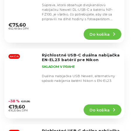
Súprava, ktorá obsahuje dvojkanálovú
nabíjačku Newell DL-USB-C a batériu NP-
FZ100, je všetko, čo potrebujete, aby ste sa
Priemerné
pripravili na dlhé hodiny s fotoaparátom.
hodnotenie
Všade tam, kde...
€75,60
produktu
€62,48 bez DPH
Do košíka
je
4,8
z
5
Rýchlostné USB-C duálna nabíjačka
hviezdičiek.
AKCIA
EN-EL23 batérií pre Nikon
SKLADOM V PRAHE
Duálna nabíjačka USB Newell, alternatívny
spôsob nabíjania batérií Nikon s EN-EL23.
Priemerné
hodnotenie
–38 %
€31,96
produktu
€19,60
Do košíka
je
€16,20 bez DPH
5,0
z
5
Rýchlostné USB-C duálna nabíjačka