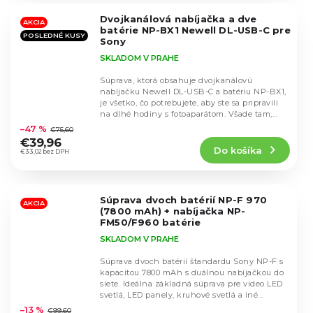
5
Dvojkanálová nabíjačka a dve
hviezdičiek.
AKCIA
batérie NP-BX1 Newell DL-USB-C pre
POSLEDNÉ KUSY
Sony
SKLADOM V PRAHE
Súprava, ktorá obsahuje dvojkanálovú
nabíjačku Newell DL-USB-C a batériu NP-BX1,
je všetko, čo potrebujete, aby ste sa pripravili
Priemerné
na dlhé hodiny s fotoaparátom. Všade tam,
hodnotenie
kde...
–47 %
€75,60
produktu
€39,96
Do košíka
je
€33,02 bez DPH
4,5
z
5
Súprava dvoch batérií NP-F 970
hviezdičiek.
AKCIA
(7800 mAh) + nabíjačka NP-
FM50/F960 batérie
SKLADOM V PRAHE
Súprava dvoch batérií štandardu Sony NP-F s
kapacitou 7800 mAh s duálnou nabíjačkou do
siete. Ideálna základná súprava pre video LED
Priemerné
svetlá, LED panely, kruhové svetlá a iné...
hodnotenie
–13 %
€99,60