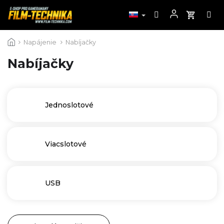
Prejsť
Napájenie
Nabíjačky
na
obsah
Nabíjačky
Jednoslotové
Viacslotové
USB