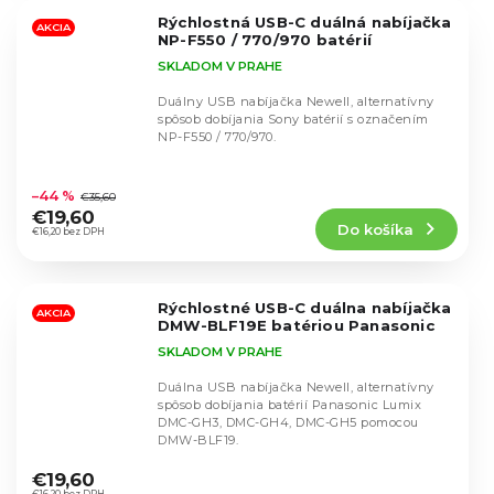
5
Rýchlostná USB-C duálná nabíjačka
hviezdičiek.
AKCIA
NP-F550 / 770/970 batérií
SKLADOM V PRAHE
Duálny USB nabíjačka Newell, alternatívny
spôsob dobíjania Sony batérií s označením
NP-F550 / 770/970.
Priemerné
hodnotenie
–44 %
€35,60
produktu
€19,60
Do košíka
je
€16,20 bez DPH
4,8
z
5
Rýchlostné USB-C duálna nabíjačka
hviezdičiek.
AKCIA
DMW-BLF19E batériou Panasonic
SKLADOM V PRAHE
Duálna USB nabíjačka Newell, alternatívny
spôsob dobíjania batérií Panasonic Lumix
DMC-GH3, DMC-GH4, DMC-GH5 pomocou
DMW-BLF19.
Priemerné
hodnotenie
€19,60