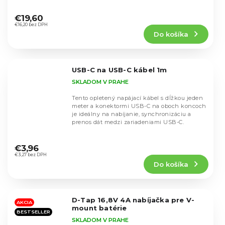
smartfóny, náhlavné...
Priemerné
hodnotenie
€19,60
produktu
€16,20 bez DPH
Do košíka
je
4,4
z
5
USB-C na USB-C kábel 1m
hviezdičiek.
SKLADOM V PRAHE
Tento opletený napájací kábel s dĺžkou jeden
meter a konektormi USB-C na oboch koncoch
je ideálny na nabíjanie, synchronizáciu a
prenos dát medzi zariadeniami USB-C.
Priemerné
hodnotenie
€3,96
produktu
€3,27 bez DPH
Do košíka
je
5,0
z
5
D-Tap 16,8V 4A nabíjačka pre V-
hviezdičiek.
AKCIA
mount batérie
BESTSELLER
SKLADOM V PRAHE