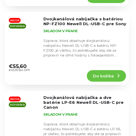
5,0
z
5
Dvojkanálová nabíjačka s batériou
hviezdičiek.
AKCIA
NP-FZ100 Newell DL-USB-C pre Sony
NOVINKA
SKLADOM V PRAHE
Súprava, ktorá obsahuje dvojkanálovú
nabíjačku Newell DL-USB-C a batériu NP-
FZ100, je všetko, čo potrebujete, aby ste sa
pripravili na dlhé hodiny s fotoaparátom.
Priemerné
Všade tam, kde...
hodnotenie
€55,60
produktu
€45,95 bez DPH
Do košíka
je
4,3
z
5
Dvojkanálová nabíjačka a dve
hviezdičiek.
AKCIA
batérie LP-E6 Newell DL-USB-C pre
NOVINKA
Canon
SKLADOM V PRAHE
Súprava, ktorá obsahuje dvojkanálovú
nabíjačku Newell DL-USB-C a batériu LP-E6,
je všetko, čo potrebujete, aby ste sa pripravili