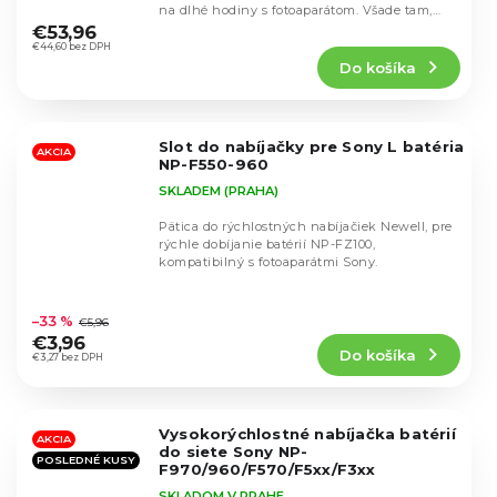
Priemerné
na dlhé hodiny s fotoaparátom. Všade tam,
hodnotenie
kde je...
€53,96
produktu
€44,60 bez DPH
Do košíka
je
4,2
z
5
Slot do nabíjačky pre Sony L batéria
hviezdičiek.
AKCIA
NP-F550-960
SKLADEM (PRAHA)
Pätica do rýchlostných nabíjačiek Newell, pre
rýchle dobíjanie batérií NP-FZ100,
kompatibilný s fotoaparátmi Sony.
Priemerné
hodnotenie
–33 %
€5,96
produktu
€3,96
Do košíka
je
€3,27 bez DPH
5,0
z
5
Vysokorýchlostné nabíjačka batérií
hviezdičiek.
AKCIA
do siete Sony NP-
POSLEDNÉ KUSY
F970/960/F570/F5xx/F3xx
SKLADOM V PRAHE