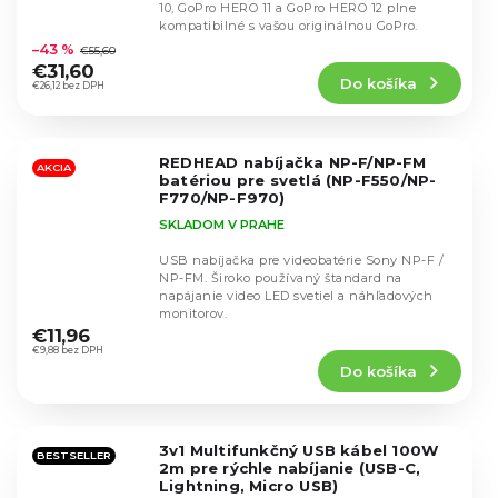
10, GoPro HERO 11 a GoPro HERO 12 plne
Priemerné
kompatibilné s vašou originálnou GoPro.
hodnotenie
–43 %
€55,60
produktu
€31,60
Do košíka
je
€26,12 bez DPH
4,5
z
5
REDHEAD nabíjačka NP-F/NP-FM
hviezdičiek.
AKCIA
batériou pre svetlá (NP-F550/NP-
F770/NP-F970)
SKLADOM V PRAHE
USB nabíjačka pre videobatérie Sony NP-F /
NP-FM. Široko používaný štandard na
napájanie video LED svetiel a náhľadových
Priemerné
monitorov.
hodnotenie
€11,96
produktu
€9,88 bez DPH
Do košíka
je
4,6
z
5
3v1 Multifunkčný USB kábel 100W
hviezdičiek.
BESTSELLER
2m pre rýchle nabíjanie (USB-C,
Lightning, Micro USB)