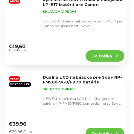
hviezdičiek.
AKCIA
LP-E17 batérií pre Canon
SKLADOM V PRAHE
DL-USB-C Duálna nabíjačka batérií LP-E17 pre
Canon od spoločnosti Newell.
Priemerné
hodnotenie
€19,60
produktu
€16,20 bez DPH
Do košíka
je
4,6
z
5
Duálna LCD nabíjačka pre Sony NP-
hviezdičiek.
AKCIA
FM50/F960/F970 batérie
BESTSELLER
SKLADOM V PRAHE
NEWELL Nabíjačka LCD Dual Charger pre
batérie NP-FM50/F960, kompatibilná so Sony.
Priemerné
hodnotenie
€39,96
produktu
Jednotková
€39,96 / 1 ks
Do košíka