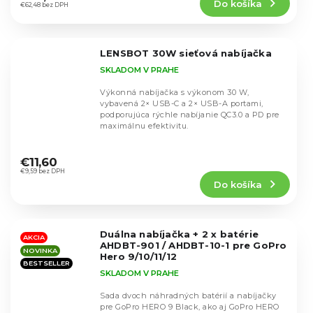
Do košíka
je
€62,48 bez DPH
5,0
z
5
LENSBOT 30W sieťová nabíjačka
hviezdičiek.
SKLADOM V PRAHE
Výkonná nabíjačka s výkonom 30 W,
vybavená 2× USB-C a 2× USB-A portami,
podporujúca rýchle nabíjanie QC3.0 a PD pre
maximálnu efektivitu.
Priemerné
hodnotenie
€11,60
produktu
€9,59 bez DPH
Do košíka
je
5,0
z
5
Duálna nabíjačka + 2 x batérie
hviezdičiek.
AKCIA
AHDBT-901 / AHDBT-10-1 pre GoPro
NOVINKA
Hero 9/10/11/12
BESTSELLER
SKLADOM V PRAHE
Sada dvoch náhradných batérií a nabíjačky
pre GoPro HERO 9 Black, ako aj GoPro HERO