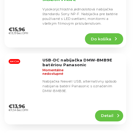
Vysokorýchlostná jednoslotová nabíjačka
štandardu Sony NP-F. Nabíjačka pre batérie
používané s LED svetlami, monitormi a
Priemerné
všetkým filmovým príslušenstvom.
hodnotenie
€15,96
produktu
€13,19 bez DPH
Do košíka
je
4,8
z
5
USB-DC nabíjačka DMW-BMB9E
hviezdičiek.
AKCIA
batériou Panasonic
Momentálne
nedostupné
Nabíjačka Newell USB, alternatívny spôsob
nabíjania batérií Panasonic s označením
DMW-BMB9E.
Priemerné
hodnotenie
€13,96
produktu
€11,54 bez DPH
Detail
je
4,5
z