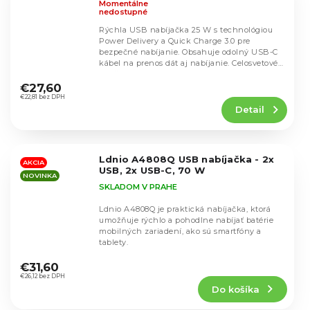
Momentálne
nedostupné
Rýchla USB nabíjačka 25 W s technológiou
Power Delivery a Quick Charge 3.0 pre
bezpečné nabíjanie. Obsahuje odolný USB-C
kábel na prenos dát aj nabíjanie. Celosvetové
Priemerné
použitie,...
hodnotenie
€27,60
produktu
€22,81 bez DPH
Detail
je
5,0
z
5
Ldnio A4808Q USB nabíjačka - 2x
hviezdičiek.
AKCIA
USB, 2x USB-C, 70 W
NOVINKA
SKLADOM V PRAHE
Ldnio A4808Q je praktická nabíjačka, ktorá
umožňuje rýchlo a pohodlne nabíjať batérie
mobilných zariadení, ako sú smartfóny a
tablety.
Priemerné
hodnotenie
€31,60
produktu
€26,12 bez DPH
Do košíka
je
4,8