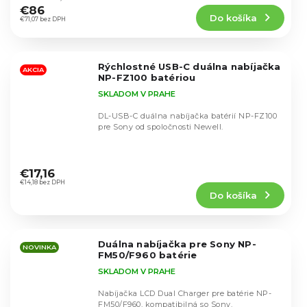
produktu
€86
Do košíka
je
€71,07 bez DPH
5,0
z
5
Rýchlostné USB-C duálna nabíjačka
hviezdičiek.
AKCIA
NP-FZ100 batériou
SKLADOM V PRAHE
DL-USB-C duálna nabíjačka batérií NP-FZ100
pre Sony od spoločnosti Newell.
Priemerné
hodnotenie
€17,16
produktu
€14,18 bez DPH
Do košíka
je
4,5
z
5
Duálna nabíjačka pre Sony NP-
hviezdičiek.
NOVINKA
FM50/F960 batérie
SKLADOM V PRAHE
Nabíjačka LCD Dual Charger pre batérie NP-
FM50/F960, kompatibilná so Sony.