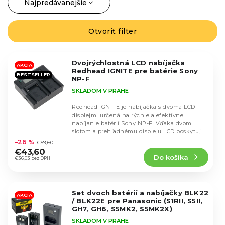
Najpredávanejšie
R
a
Najlacnejšie
d
Otvoriť filter
V
Najdrahšie
e
ý
n
Abecedne
p
i
Dvojrýchlostná LCD nabíjačka
i
AKCIA
Redhead IGNITE pre batérie Sony
e
BESTSELLER
s
NP-F
p
p
SKLADOM V PRAHE
r
r
o
Redhead IGNITE je nabíjačka s dvoma LCD
o
displejmi určená na rýchle a efektívne
d
d
nabíjanie batérií Sony NP-F. Vďaka dvom
u
Priemerné
slotom a prehľadnému displeju LCD poskytuje
u
hodnotenie
k
presné...
–26 %
€59,60
k
produktu
t
€43,60
t
Do košíka
je
€36,03 bez DPH
o
o
5,0
v
v
z
5
Set dvoch batérií a nabíjačky BLK22
hviezdičiek.
AKCIA
/ BLK22E pre Panasonic (S1RII, S5II,
GH7, GH6, S5MK2, S5MK2X)
SKLADOM V PRAHE