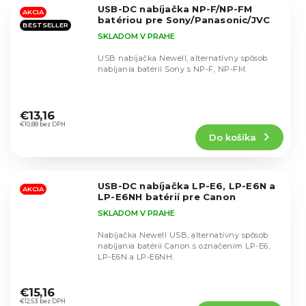
5
USB-DC nabíjačka NP-F/NP-FM
hviezdičiek.
AKCIA
batériou pre Sony/Panasonic/JVC
BESTSELLER
SKLADOM V PRAHE
USB nabíjačka Newell, alternatívny spôsob
nabíjania batérií Sony s NP-F, NP-FM.
Priemerné
hodnotenie
€13,16
produktu
€10,88 bez DPH
Do košíka
je
4,9
z
5
USB-DC nabíjačka LP-E6, LP-E6N a
hviezdičiek.
AKCIA
LP-E6NH batérií pre Canon
SKLADOM V PRAHE
Nabíjačka Newell USB, alternatívny spôsob
nabíjania batérií Canon s označením LP-E6,
LP-E6N a LP-E6NH.
Priemerné
hodnotenie
€15,16
produktu
€12,53 bez DPH