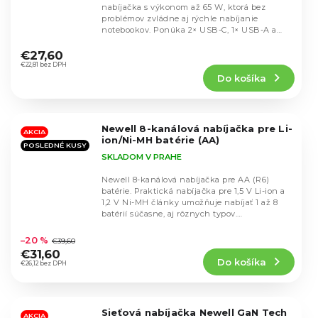
nabíjačka s výkonom až 65 W, ktorá bez
problémov zvládne aj rýchle nabíjanie
notebookov. Ponúka 2× USB-C, 1× USB-A a
Priemerné
Lightning port s...
hodnotenie
€27,60
produktu
€22,81 bez DPH
Do košíka
je
5,0
z
5
Newell 8-kanálová nabíjačka pre Li-
hviezdičiek.
AKCIA
ion/Ni-MH batérie (AA)
POSLEDNÉ KUSY
SKLADOM V PRAHE
Newell 8-kanálová nabíjačka pre AA (R6)
batérie. Praktická nabíjačka pre 1,5 V Li-ion a
1,2 V Ni-MH články umožňuje nabíjať 1 až 8
batérií súčasne, aj rôznych typov.
Priemerné
Samostatné...
hodnotenie
–20 %
€39,60
produktu
€31,60
Do košíka
je
€26,12 bez DPH
5,0
z
5
Sieťová nabíjačka Newell GaN Tech
hviezdičiek.
AKCIA