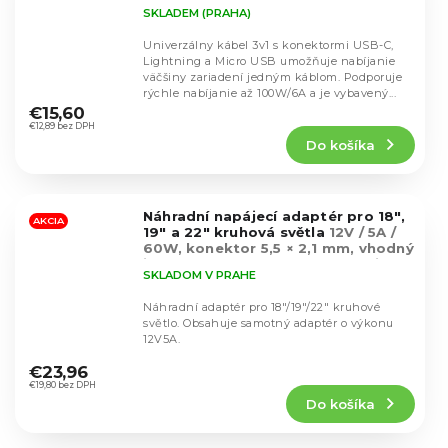
SKLADEM (PRAHA)
Univerzálny kábel 3v1 s konektormi USB-C,
Lightning a Micro USB umožňuje nabíjanie
väčšiny zariadení jedným káblom. Podporuje
Priemerné
rýchle nabíjanie až 100W/6A a je vybavený...
hodnotenie
€15,60
produktu
€12,89 bez DPH
Do košíka
je
4,8
z
5
Náhradní napájecí adaptér pro 18",
hviezdičiek.
AKCIA
19" a 22" kruhová světla
12V / 5A /
60W, konektor 5,5 × 2,1 mm, vhodný
i pro další zařízení se shodnými
SKLADOM V PRAHE
napájecími parametry
Náhradní adaptér pro 18"/19"/22" kruhové
světlo. Obsahuje samotný adaptér o výkonu
12V5A.
Priemerné
hodnotenie
€23,96
produktu
€19,80 bez DPH
Do košíka
je
4,9
z