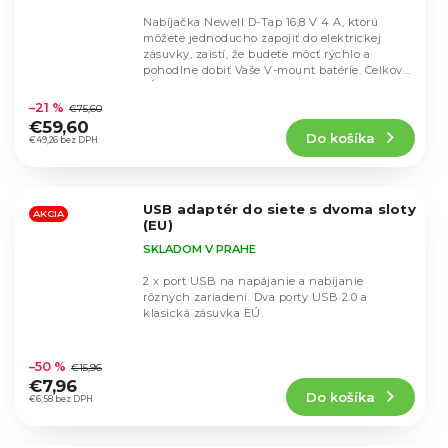
Nabíjačka Newell D-Tap 16,8 V 4 A, ktorú
môžete jednoducho zapojiť do elektrickej
zásuvky, zaistí, že budete môcť rýchlo a
pohodlne dobiť Vaše V-mount batérie. Celková
Priemerné
dĺžka...
hodnotenie
–21 %
€75,60
produktu
€59,60
Do košíka
je
€49,26 bez DPH
5,0
z
5
USB adaptér do siete s dvoma sloty
hviezdičiek.
AKCIA
(EU)
SKLADOM V PRAHE
2 x port USB na napájanie a nabíjanie
rôznych zariadení. Dva porty USB 2.0 a
klasická zásuvka EÚ.
Priemerné
hodnotenie
–50 %
€15,96
produktu
€7,96
Do košíka
je
€6,58 bez DPH
4,9
z