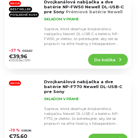
Dvojkanálová nabíjačka a dve
hviezdičiek.
AKCIA
batérie NP-FW50 Newell DL-USB-C
BESTSELLER
pre Sony
Prémiové batérie Newell
POSLEDNÉ KUSY
SKLADOM V PRAHE
Súprava, ktorá obsahuje dvojkanálovú
nabíjačku Newell DL-USB-C a batériu NP-
FW50, je všetko, čo potrebujete, aby ste sa
Priemerné
pripravili na dlhé hodiny s fotoaparátom.
hodnotenie
Všade tam, kde...
–37 %
€63,60
produktu
€39,96
Do košíka
je
€33,02 bez DPH
4,6
z
5
Dvojkanálová nabíjačka a dve
hviezdičiek.
AKCIA
batérie NP-F770 Newell DL-USB-C
pre Sony
SKLADOM V PRAHE
Súprava, ktorá obsahuje dvojkanálovú
nabíjačku Newell DL-USB-C a batériu NP-
F770, je všetko, čo potrebujete, aby ste sa
Priemerné
pripravili na dlhé hodiny s fotoaparátom.
hodnotenie
Všade tam, kde...
–19 %
€93,96
produktu
€75,60