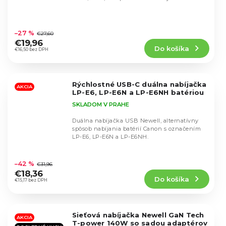
Priemerné
hodnotenie
–27 %
€27,60
produktu
€19,96
Do košíka
je
€16,50 bez DPH
4,8
z
5
Rýchlostné USB-C duálna nabíjačka
hviezdičiek.
AKCIA
LP-E6, LP-E6N a LP-E6NH batériou
SKLADOM V PRAHE
Duálna nabíjačka USB Newell, alternatívny
spôsob nabíjania batérií Canon s označením
LP-E6, LP-E6N a LP-E6NH.
Priemerné
hodnotenie
–42 %
€31,96
produktu
€18,36
Do košíka
je
€15,17 bez DPH
4,5
z
5
Sieťová nabíjačka Newell GaN Tech
hviezdičiek.
AKCIA
T-power 140W so sadou adaptérov