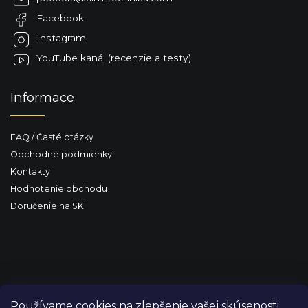
y
t
v
Facebook
i
ý
e
Instagram
p
i
YouTube kanál (recenzie a testy)
s
u
Informace
FAQ / Časté otázky
Obchodné podmienky
Kontakty
Hodnotenie obchodu
Doručenie na SK
Používame cookies na zlepšenie vašej skúsenosti,