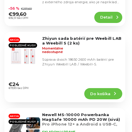
u
Priemerné
z externého zdroja energie, ako je napríklad...
k
hodnotenie
k
–56 %
€231,60
t
produktu
t
€99,60
o
Detail
je
€82,31 bez DPH
o
v
4,5
v
z
5
Zhiyun sada batérií pre Weebill LAB
hviezdičiek.
AKCIA
a Weebill S (2 ks)
POSLEDNÉ KUSY
Momentálne
nedostupné
Súprava dvoch 18650 2600 mAh batérií pre
Zhiyun Weebill LAB / Weebill-S.
Priemerné
hodnotenie
€24
produktu
€19,83 bez DPH
Do košíka
je
4,7
z
5
Newell MS-10000 Powerbanka
hviezdičiek.
AKCIA
MagSafe 10000 mAh PD 20W (sivá)
POSLEDNÉ KUSY
Pro iPhone 12+ a Android s USB-C,
vhodná i pro sluchátka, čtečky a
SKLADOM V PRAHE