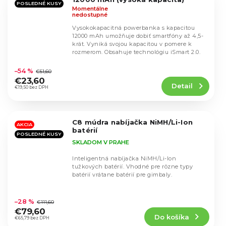
POSLEDNÉ KUSY
Momentálne
nedostupné
Vysokokapacitná powerbanka s kapacitou
12000 mAh umožňuje dobiť smartfóny až 4,5-
krát. Vyniká svojou kapacitou v pomere k
rozmerom. Obsahuje technológiu iSmart 2.0.
Priemerné
hodnotenie
–54 %
€51,60
produktu
€23,60
Detail
je
€19,50 bez DPH
4,7
z
5
C8 múdra nabíjačka NiMH/Li-Ion
hviezdičiek.
AKCIA
batérií
POSLEDNÉ KUSY
SKLADOM V PRAHE
Inteligentná nabíjačka NiMH/Li-Ion
tužkových batérií. Vhodné pre rôzne typy
batérií vrátane batérií pre gimbaly.
Priemerné
hodnotenie
–28 %
€111,60
produktu
€79,60
Do košíka
je
€65,79 bez DPH