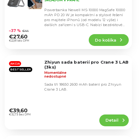
další zařízení
Powerbanka Newell MS-10000 MagSafe 10000
mAh PD 20 W je kompaktní a stylové řešení
pro majitele iPhonů (od modelu 12 výše) i
Priemerné
dalších zařízení s USB-C. Nabízí bezdrátové
hodnotenie
nabíjení...
–37 %
€44
produktu
€27,60
Do košíka
je
€22,81 bez DPH
5,0
z
5
Zhiyun sada baterií pro Crane 3 LAB
hviezdičiek.
AKCIA
(3ks)
BESTSELLER
Momentálne
nedostupné
Sada tří 18650 2600 mAh baterií pro Zhiyun
Crane 3 LAB.
Priemerné
hodnotenie
€39,60
produktu
€32,73 bez DPH
Detail
je
4,5
z
5