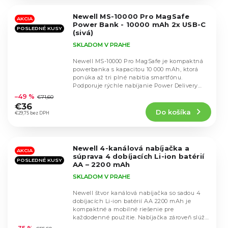
z
5
Newell MS-10000 Pro MagSafe
hviezdičiek.
AKCIA
Power Bank - 10000 mAh 2x USB-C
POSLEDNÉ KUSY
(sivá)
SKLADOM V PRAHE
Newell MS-10000 Pro MagSafe je kompaktná
powerbanka s kapacitou 10 000 mAh, ktorá
ponúka až tri plné nabitia smartfónu.
Priemerné
Podporuje rýchle nabíjanie Power Delivery
hodnotenie
22,5 W a...
–49 %
€71,60
produktu
€36
Do košíka
je
€29,75 bez DPH
5,0
z
5
Newell 4-kanálová nabíjačka a
hviezdičiek.
AKCIA
súprava 4 dobíjacích Li-ion batérií
POSLEDNÉ KUSY
AA – 2200 mAh
SKLADOM V PRAHE
Newell štvor kanálová nabíjačka so sadou 4
dobíjacích Li-ion batérií AA 2200 mAh je
kompaktné a mobilné riešenie pre
Priemerné
každodenné použitie. Nabíjačka zároveň slúži
hodnotenie
ako praktické...