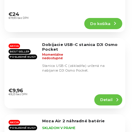
Priemerné
hodnotenie
€24
produktu
€19,83 bez DPH
Do košíka
je
5,0
z
5
Dobíjacie USB-C stanica DJI Osmo
hviezdičiek.
AKCIA
Pocket
BESTSELLER
Momentálne
POSLEDNÉ KUSY
nedostupné
Stanica USB-C (základňa) určená na
nabíjanie DJI Osmo Pocket.
Priemerné
hodnotenie
€9,96
produktu
€8,23 bez DPH
Detail
je
5,0
z
5
Moza Air 2 náhradné batérie
hviezdičiek.
AKCIA
SKLADOM V PRAHE
POSLEDNÉ KUSY