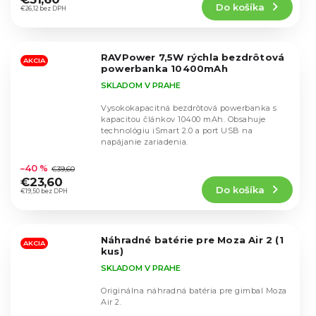
Do košíka
je
€26,12 bez DPH
5,0
z
5
RAVPower 7,5W rýchla bezdrôtová
hviezdičiek.
AKCIA
powerbanka 10400mAh
SKLADOM V PRAHE
Vysokokapacitná bezdrôtová powerbanka s
kapacitou článkov 10400 mAh. Obsahuje
technológiu iSmart 2.0 a port USB na
napájanie zariadenia.
Priemerné
hodnotenie
–40 %
€39,60
produktu
€23,60
Do košíka
je
€19,50 bez DPH
4,8
z
5
Náhradné batérie pre Moza Air 2 (1
hviezdičiek.
AKCIA
kus)
SKLADOM V PRAHE
Originálna náhradná batéria pre gimbal Moza
Air 2.