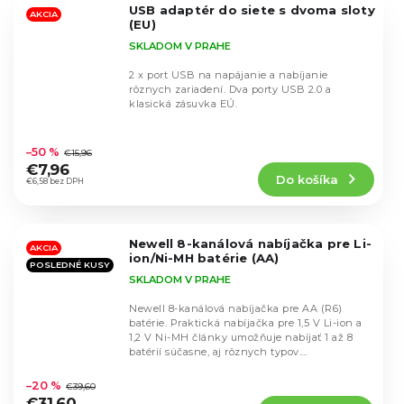
USB adaptér do siete s dvoma sloty
hviezdičiek.
AKCIA
(EU)
SKLADOM V PRAHE
2 x port USB na napájanie a nabíjanie
rôznych zariadení. Dva porty USB 2.0 a
klasická zásuvka EÚ.
Priemerné
hodnotenie
–50 %
€15,96
produktu
€7,96
Do košíka
je
€6,58 bez DPH
4,9
z
5
Newell 8-kanálová nabíjačka pre Li-
hviezdičiek.
AKCIA
ion/Ni-MH batérie (AA)
POSLEDNÉ KUSY
SKLADOM V PRAHE
Newell 8-kanálová nabíjačka pre AA (R6)
batérie. Praktická nabíjačka pre 1,5 V Li-ion a
1,2 V Ni-MH články umožňuje nabíjať 1 až 8
batérií súčasne, aj rôznych typov.
Priemerné
Samostatné...
hodnotenie
–20 %
€39,60
produktu
€31,60