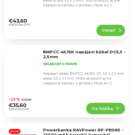
alebo aj pre 5.5 x 2.1mm. Možno použiť aj pre
napájanie kamery z gimbalu Moza Air 2.
Priemerné
hodnotenie
€43,60
produktu
€36,03 bez DPH
Detail
je
4,5
z
5
BMPCC 4K/6K napájací kábel DC5,5 -
hviezdičiek.
2,5mm
SKLADOM V PRAHE
Napájací kábel BMPCC 4K/6K. DC 5,5 x 2,5 mm
alebo 5,5 x 2,1 mm. Môže sa použiť aj na
napájanie kamery z gimbalu Moza Air 2.
Priemerné
hodnotenie
–25 %
€47,60
produktu
€35,60
Do košíka
je
€29,42 bez DPH
4,9
z
5
Powerbanka RAVPower RP-PB065 -
hviezdičiek.
AKCIA
12000 mAh (vysoká kapacita)