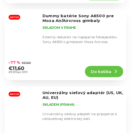
4,5
z
5
Dummy batérie Sony A6500 pre
hviezdičiek.
AKCIA
Moza Air/Aircross gimbaly
SKLADOM V PRAHE
Externý reduktor na napájanie fotoaparátov
Sony A6500 s gimbalom Moza Aircross.
Priemerné
hodnotenie
–77 %
€51,60
produktu
€11,60
Do košíka
je
€9,59 bez DPH
5,0
z
5
Univerzálny sieťový adaptér (US, UK,
hviezdičiek.
AKCIA
AU, EU)
SKLADEM (PRAHA)
Univerzálny sieťový adaptér na pripojenie k
celosvetovej elektrickej sieti.
Priemerné