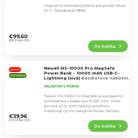
Originálna náhradná batéria pre gimbal Moza
Air 2. Štandardná 18650.
Priemerné
hodnotenie
€99,60
produktu
€82,31 bez DPH
Do košíka
je
4,6
z
5
Newell MS-10000 Pro MagSafe
hviezdičiek.
AKCIA
Power Bank - 10000 mAh USB-C-
NOVINKA
Lightning (sivá)
Bezdrátové nabíjení,
stojánek
SKLADOM V PRAHE
Newell MS-10000 Pro MagSafe je kompaktná
powerbanka s kapacitou 10 000 mAh, ktorá
ponúka až tri plné nabitia smartfónu.
Priemerné
Podporuje rýchle nabíjanie Power Delivery
hodnotenie
€39,96
22,5 W a...
produktu
€33,02 bez DPH
Do košíka
je
5,0