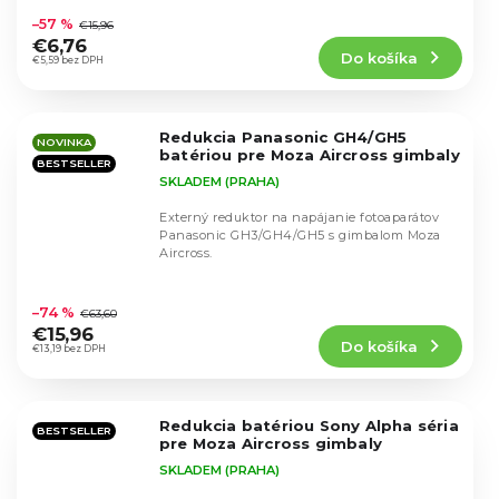
hodnotenie
–57 %
€15,96
produktu
€6,76
Do košíka
je
€5,59 bez DPH
4,9
z
5
Redukcia Panasonic GH4/GH5
hviezdičiek.
NOVINKA
batériou pre Moza Aircross gimbaly
BESTSELLER
SKLADEM (PRAHA)
Externý reduktor na napájanie fotoaparátov
Panasonic GH3/GH4/GH5 s gimbalom Moza
Aircross.
Priemerné
hodnotenie
–74 %
€63,60
produktu
€15,96
Do košíka
je
€13,19 bez DPH
4,8
z
5
Redukcia batériou Sony Alpha séria
hviezdičiek.
BESTSELLER
pre Moza Aircross gimbaly
SKLADEM (PRAHA)