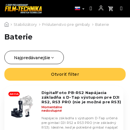
Prejsť
Stabilizátory
Príslušenstvo pre gimbaly
Baterie
na
obsah
Baterie
Najpredávanejšie
R
a
Najlacnejšie
V
d
Otvoriť filter
ý
Najdrahšie
e
p
n
Abecedne
i
i
DigitalFoto PB-RS2 Napájacia
AKCIA
s
základňa s D-Tap výstupom pre DJI
e
p
RS2, RS3 PRO (nie je možné pre RS3)
p
Momentálne
r
nedostupné
r
o
o
Napájacia základňa s výstupom D-Tap určená
d
pre gimbal DJI RS2 a RS3 PRO (nie základný
d
u
RS3). Ideálne, keď je potrebné gimbal napájať