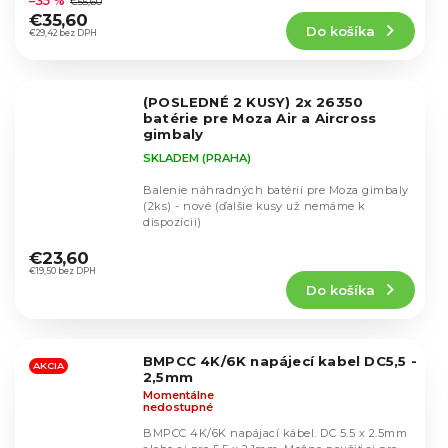
–35 %
€55,60
produktu
€35,60
Do košíka
je
€29,42 bez DPH
4,8
z
5
(POSLEDNÉ 2 KUSY) 2x 26350
hviezdičiek.
batérie pre Moza Air a Aircross
gimbaly
SKLADEM (PRAHA)
Balenie náhradných batérií pre Moza gimbaly
(2ks) - nové (ďalšie kusy už nemáme k
dispozícii)
Priemerné
hodnotenie
€23,60
produktu
€19,50 bez DPH
Do košíka
je
5,0
z
5
BMPCC 4K/6K napájecí kabel DC5,5 -
hviezdičiek.
AKCIA
2,5mm
Momentálne
nedostupné
BMPCC 4K/6K napájací kábel. DC 5.5 x 2.5mm