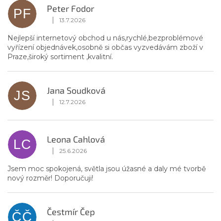
Peter Fodor
PF
|
13.7.2026
Hodnotenie obchodu je 5 z 5 hviezdičiek.
Nejlepší internetový obchod u nás,rychlé,bezproblémové
vyřízení objednávek,osobně si občas vyzvedávám zboží v
Praze,široký sortiment ,kvalitní.
Jana Soudková
JS
|
12.7.2026
Hodnotenie obchodu je 5 z 5 hviezdičiek.
Leona Cahlová
LC
|
25.6.2026
Hodnotenie obchodu je 5 z 5 hviezdičiek.
Jsem moc spokojená, světla jsou úžasné a daly mé tvorbě
nový rozměr! Doporučuji!
Čestmír Čep
ČČ