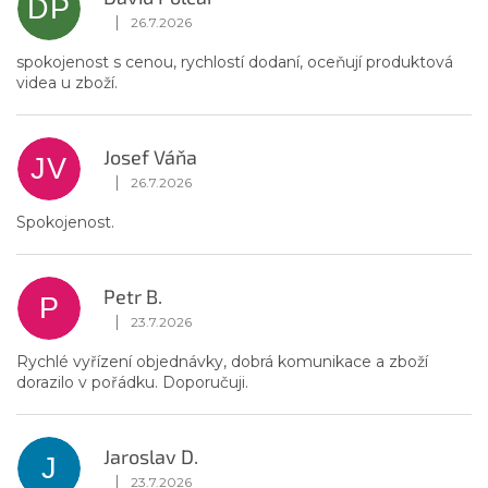
DP
i
|
26.7.2026
Hodnotenie obchodu je 5 z 5 hviezdičiek.
s
h
spokojenost s cenou, rychlostí dodaní, oceňují produktová
videa u zboží.
o
d
n
Josef Váňa
o
JV
t
|
26.7.2026
Hodnotenie obchodu je 5 z 5 hviezdičiek.
e
Spokojenost.
n
í
Petr B.
P
|
23.7.2026
Hodnotenie obchodu je 5 z 5 hviezdičiek.
Rychlé vyřízení objednávky, dobrá komunikace a zboží
dorazilo v pořádku. Doporučuji.
Jaroslav D.
J
|
23.7.2026