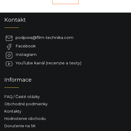
l
k
á
o
v
d
Z
Kontakt
a
a
á
n
c
p
i
i
ä
e
e
podpora
@
film-technika.com
t
p
Facebook
i
r
e
v
Instagram
k
YouTube kanál (recenzie a testy)
y
v
ý
Informace
p
i
s
FAQ / Časté otázky
u
Obchodné podmienky
Kontakty
Hodnotenie obchodu
Doručenie na SK