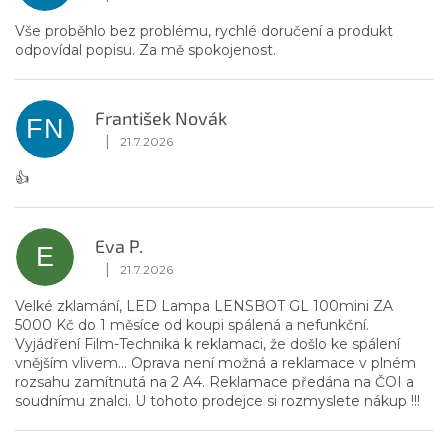
Hodnotenie obchodu je 5 z 5 hviezdičiek.
Vše proběhlo bez problému, rychlé doručení a produkt
odpovídal popisu. Za mě spokojenost.
František Novák
FN
|
21.7.2026
Hodnotenie obchodu je 5 z 5 hviezdičiek.
👍
Eva P.
E
|
21.7.2026
Hodnotenie obchodu je 1 z 5 hviezdičiek.
Velké zklamání, LED Lampa LENSBOT GL 100mini ZA
5000 Kč do 1 měsíce od koupi spálená a nefunkční.
Vyjádření Film-Technika k reklamaci, že došlo ke spálení
vnějším vlivem... Oprava není možná a reklamace v plném
rozsahu zamítnutá na 2 A4. Reklamace předána na ČOI a
soudnímu znalci. U tohoto prodejce si rozmyslete nákup !!!