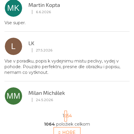
Martin Kopta
MK
|
6.6.2026
Hodnotenie obchodu je 5 z 5 hviezdičiek.
Vse super.
LK
L
|
27.5.2026
Hodnotenie obchodu je 5 z 5 hviezdičiek.
Vse v poradku, popis k vydejnimu mistu peclivy, vydej v
pohode. Pouzdro perfektni, presne dle obrazku i popisu,
nemam co vytknout.
Milan Michálek
MM
|
24.5.2026
Hodnotenie obchodu je 5 z 5 hviezdičiek.
S
1
54
t
r
1064
položiek celkom
O
á
v
HORE
n