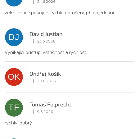
|
24.6.2026
Hodnotenie obchodu je 5 z 5 hviezdičiek.
velmi moc spokojen, rychlé doručení, při objednání.
David Justian
DJ
|
23.6.2026
Hodnotenie obchodu je 5 z 5 hviezdičiek.
Vynikající přístup, vstřícnost a rychlost.
Ondřej Košík
OK
|
20.6.2026
Hodnotenie obchodu je 5 z 5 hviezdičiek.
Tomáš Folprecht
TF
|
9.6.2026
Hodnotenie obchodu je 5 z 5 hviezdičiek.
rychlý, dobrý