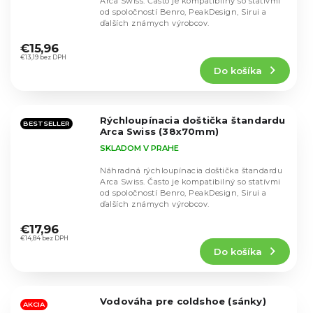
Arca Swiss. Často je kompatibilný so statívmi
od spoločností Benro, PeakDesign, Sirui a
ďalších známych výrobcov.
Priemerné
hodnotenie
€15,96
produktu
€13,19 bez DPH
Do košíka
je
5,0
z
5
Rýchloupínacia doštička štandardu
hviezdičiek.
BESTSELLER
Arca Swiss (38x70mm)
SKLADOM V PRAHE
Náhradná rýchloupínacia doštička štandardu
Arca Swiss. Často je kompatibilný so statívmi
od spoločností Benro, PeakDesign, Sirui a
ďalších známych výrobcov.
Priemerné
hodnotenie
€17,96
produktu
€14,84 bez DPH
Do košíka
je
5,0
z
5
Vodováha pre coldshoe (sánky)
hviezdičiek.
AKCIA