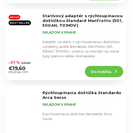
4,7
z
5
Statívový adaptér s rýchloupínacou
hviezdičiek.
AKCIA
doštičkou štandard Manfrotto (501,
BESTSELLER
500AH, 701HDV)
SKLADOM V PRAHE
Adaptér na statív s rýchloupínacou doštičkou
vyrobený podľa štandardu Manfrotto (501,
500AH, 701HDV), určený na montáž na rôzne
Priemerné
typy statívov alebo monopodov.
hodnotenie
–37 %
€31,60
produktu
€19,60
Do košíka
je
€16,20 bez DPH
4,8
z
5
Rýchloupínacia doštička štandardu
hviezdičiek.
Arca Swiss
SKLADOM V PRAHE
Rýchloupínacia doštička štandardu Arca
Swiss.
Priemerné