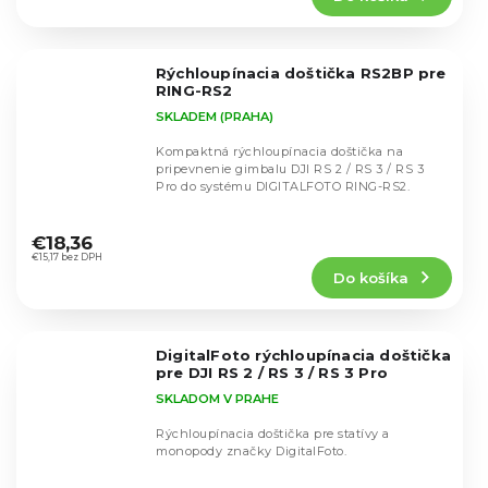
5,0
z
5
Rýchloupínacia doštička RS2BP pre
hviezdičiek.
RING-RS2
SKLADEM (PRAHA)
Kompaktná rýchloupínacia doštička na
pripevnenie gimbalu DJI RS 2 / RS 3 / RS 3
Pro do systému DIGITALFOTO RING-RS2.
Priemerné
hodnotenie
€18,36
produktu
€15,17 bez DPH
Do košíka
je
5,0
z
5
DigitalFoto rýchloupínacia doštička
hviezdičiek.
pre DJI RS 2 / RS 3 / RS 3 Pro
SKLADOM V PRAHE
Rýchloupínacia doštička pre statívy a
monopody značky DigitalFoto.