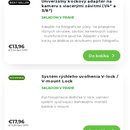
Univerzálny kockový adaptér na
hviezdičiek.
BESTSELLER
kameru s viacerými závitmi (1/4" a
3/8")
SKLADOM V PRAHE
Adaptér na fotografické účely, na pripojenie
rôznych skrutiek, závitov, kamerových súprav
- multifunkčné použitie. Adaptér v tvare
Priemerné
kocky sa dodáva so skrutkami, pozri fotografiu.
hodnotenie
€13,96
produktu
€11,54 bez DPH
Do košíka
je
5,0
z
5
Systém rýchleho uvoľnenia V-lock /
hviezdičiek.
NOVINKA
V-mount Lock
SKLADOM V PRAHE
Rýchloupínacia doštička V-lock, upínací
systém využívajúci štandardnú montáž
batérie V-mount.
Priemerné
hodnotenie
€17,96
produktu
€14,84 bez DPH