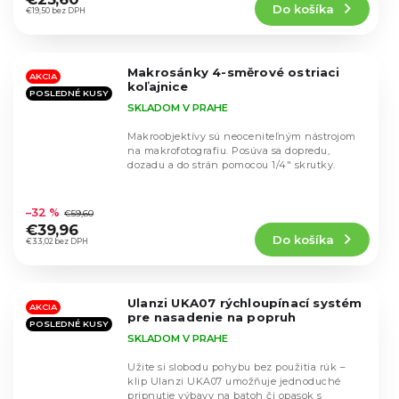
Do košíka
je
€19,50 bez DPH
4,5
z
5
Makrosánky 4-směrové ostriaci
hviezdičiek.
AKCIA
koľajnice
POSLEDNÉ KUSY
SKLADOM V PRAHE
Makroobjektívy sú neoceniteľným nástrojom
na makrofotografiu. Posúva sa dopredu,
dozadu a do strán pomocou 1/4" skrutky.
Priemerné
hodnotenie
–32 %
€59,60
produktu
€39,96
Do košíka
je
€33,02 bez DPH
4,2
z
5
Ulanzi UKA07 rýchloupínací systém
hviezdičiek.
AKCIA
pre nasadenie na popruh
POSLEDNÉ KUSY
SKLADOM V PRAHE
Užite si slobodu pohybu bez použitia rúk –
klip Ulanzi UKA07 umožňuje jednoduché
pripnutie výbavy na batoh či opasok s