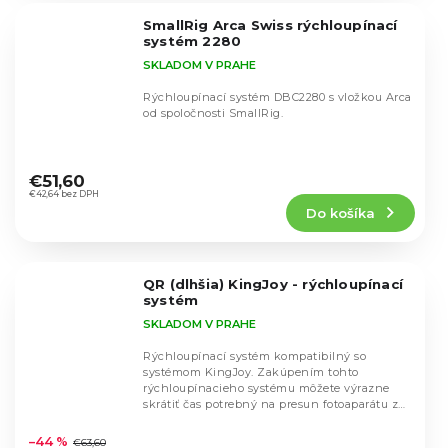
5
SmallRig Arca Swiss rýchloupínací
hviezdičiek.
systém 2280
SKLADOM V PRAHE
Rýchloupínací systém DBC2280 s vložkou Arca
od spoločnosti SmallRig.
Priemerné
hodnotenie
€51,60
produktu
€42,64 bez DPH
Do košíka
je
4,9
z
5
QR (dlhšia) KingJoy - rýchloupínací
hviezdičiek.
systém
SKLADOM V PRAHE
Rýchloupínací systém kompatibilný so
systémom KingJoy. Zakúpením tohto
rýchloupínacieho systému môžete výrazne
skrátiť čas potrebný na presun fotoaparátu zo
Priemerné
statívu na...
hodnotenie
–44 %
€63,60