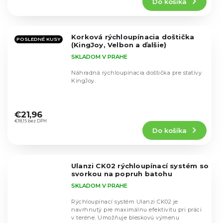
Do košíka
je
5,0
z
5
Korková rýchloupínacia doštička
hviezdičiek.
POSLEDNÉ KUSY
(KingJoy, Velbon a ďalšie)
SKLADOM V PRAHE
Náhradná rýchloupínacia doštička pre statívy
KingJoy.
Priemerné
hodnotenie
€21,96
produktu
€18,15 bez DPH
Do košíka
je
5,0
z
5
Ulanzi CK02 rýchloupínací systém so
hviezdičiek.
svorkou na popruh batohu
SKLADOM V PRAHE
Rýchloupínací systém Ulanzi CK02 je
navrhnutý pre maximálnu efektivitu pri práci
v teréne. Umožňuje bleskovú výmenu