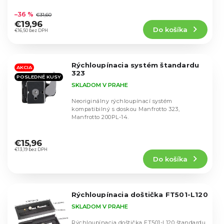
u
Priemerné
unesie...
u
hodnotenie
k
–36 %
€31,60
k
produktu
t
€19,96
t
Do košíka
je
€16,50 bez DPH
o
o
5,0
v
v
z
5
Rýchloupínacia systém štandardu
hviezdičiek.
AKCIA
323
POSLEDNÉ KUSY
SKLADOM V PRAHE
Neoriginálny rýchloupínací systém
kompatibilný s doskou Manfrotto 323,
Manfrotto 200PL-14.
Priemerné
hodnotenie
€15,96
produktu
€13,19 bez DPH
Do košíka
je
4,7
z
5
Rýchloupínacia doštička FT501-L120
hviezdičiek.
SKLADOM V PRAHE
Rýchloupínacia doštička FT501-L120 štandardu