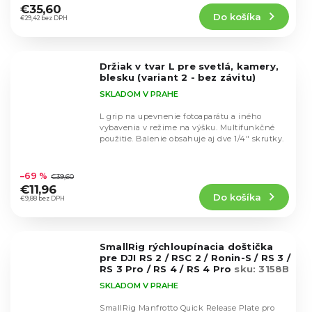
produktu
€35,60
Do košíka
je
€29,42 bez DPH
5,0
z
5
Držiak v tvar L pre svetlá, kamery,
hviezdičiek.
blesku (variant 2 - bez závitu)
SKLADOM V PRAHE
L grip na upevnenie fotoaparátu a iného
vybavenia v režime na výšku. Multifunkčné
použitie. Balenie obsahuje aj dve 1/4" skrutky.
Priemerné
hodnotenie
–69 %
€39,60
produktu
€11,96
Do košíka
je
€9,88 bez DPH
5,0
z
5
SmallRig rýchloupínacia doštička
hviezdičiek.
pre DJI RS 2 / RSC 2 / Ronin-S / RS 3 /
RS 3 Pro / RS 4 / RS 4 Pro
sku: 3158B
SKLADOM V PRAHE
SmallRig Manfrotto Quick Release Plate pro