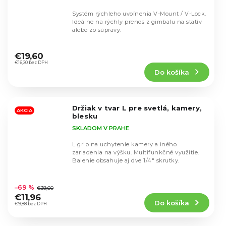
Systém rýchleho uvoľnenia V-Mount / V-Lock.
Ideálne na rýchly prenos z gimbalu na statív
alebo zo súpravy.
Priemerné
hodnotenie
€19,60
produktu
€16,20 bez DPH
Do košíka
je
5,0
z
5
Držiak v tvar L pre svetlá, kamery,
hviezdičiek.
AKCIA
blesku
SKLADOM V PRAHE
L grip na uchytenie kamery a iného
zariadenia na výšku. Multifunkčné využitie.
Balenie obsahuje aj dve 1/4" skrutky.
Priemerné
hodnotenie
–69 %
€39,60
produktu
€11,96
Do košíka
je
€9,88 bez DPH
4,6
z