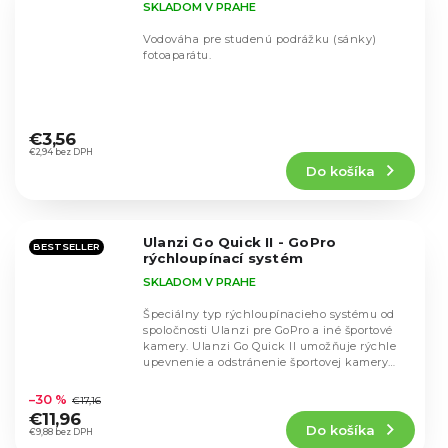
SKLADOM V PRAHE
Vodováha pre studenú podrážku (sánky)
fotoaparátu.
Priemerné
hodnotenie
€3,56
produktu
€2,94 bez DPH
Do košíka
je
5,0
z
5
Ulanzi Go Quick II - GoPro
hviezdičiek.
BESTSELLER
rýchloupínací systém
SKLADOM V PRAHE
Špeciálny typ rýchloupínacieho systému od
spoločnosti Ulanzi pre GoPro a iné športové
kamery. Ulanzi Go Quick II umožňuje rýchle
upevnenie a odstránenie športovej kamery
Priemerné
zo...
hodnotenie
–30 %
€17,16
produktu
€11,96
Do košíka
je
€9,88 bez DPH