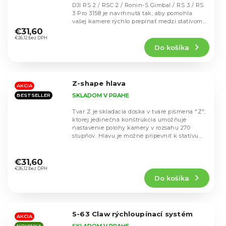
DJI RS 2 / RSC 2 / Ronin-S Gimbal / RS 3 / RS
3 Pro 3158 je navrhnutá tak, aby pomohla
Priemerné
vašej kamere rýchlo prepínať medzi statívom...
hodnotenie
€31,60
produktu
€26,12 bez DPH
Do košíka
je
5,0
z
5
Z-shape hlava
hviezdičiek.
AKCIA
SKLADOM V PRAHE
BESTSELLER
Tvar Z je skladacia doska v tvare písmena "Z",
ktorej jedinečná konštrukcia umožňuje
nastavenie polohy kamery v rozsahu 270
stupňov. Hlavu je možné pripevniť k statívu
pomocou...
Priemerné
hodnotenie
€31,60
produktu
€26,12 bez DPH
Do košíka
je
4,8
z
5
S-63 Claw rýchloupínací systém
hviezdičiek.
AKCIA
SKLADOM V PRAHE
NOVINKA