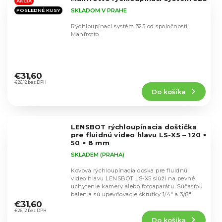
hviezdičiek.
AKCIA
SKLADOM V PRAHE
POSLEDNÉ KUSY
Rýchloupínací systém 323 od spoločnosti
Manfrotto.
Priemerné
hodnotenie
€31,60
produktu
€26,12 bez DPH
Do košíka
je
4,2
z
5
LENSBOT rýchloupínacia doštička
hviezdičiek.
pre fluidnú video hlavu LS-X5 – 120 ×
50 × 8 mm
SKLADEM (PRAHA)
Kovová rýchloupínacia doska pre fluidnú
video hlavu LENSBOT LS-X5 slúži na pevné
uchytenie kamery alebo fotoaparátu. Súčasťou
Priemerné
balenia sú upevňovacie skrutky 1/4" a 3/8".
hodnotenie
€31,60
produktu
€26,12 bez DPH
Do košíka
je