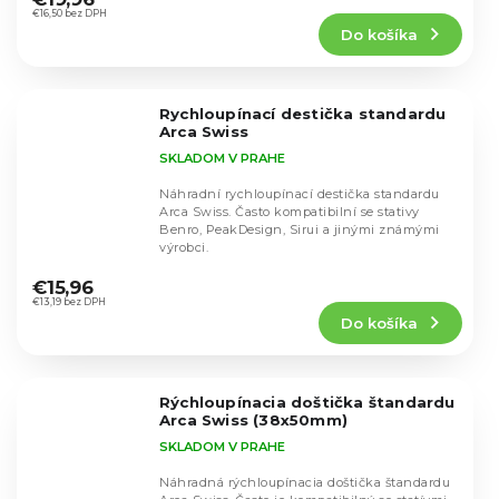
produktu
€16,50 bez DPH
Do košíka
je
5,0
z
5
Rychloupínací destička standardu
hviezdičiek.
Arca Swiss
SKLADOM V PRAHE
Náhradní rychloupínací destička standardu
Arca Swiss. Často kompatibilní se stativy
Benro, PeakDesign, Sirui a jinými známými
výrobci.
Priemerné
hodnotenie
€15,96
produktu
€13,19 bez DPH
Do košíka
je
5,0
z
5
Rýchloupínacia doštička štandardu
hviezdičiek.
Arca Swiss (38x50mm)
SKLADOM V PRAHE
Náhradná rýchloupínacia doštička štandardu