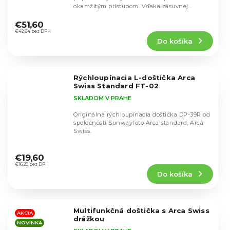
okamžitým prístupom. Vďaka zásuvnej
Priemerné
konštrukcii a podpore...
hodnotenie
€51,60
produktu
€42,64 bez DPH
Do košíka
je
4,3
z
5
Rýchloupínacia L-doštička Arca
hviezdičiek.
Swiss Standard FT-02
SKLADOM V PRAHE
Originálna rýchloupínacia doštička DP-39R od
spoločnosti Sunwayfoto Arca standard, Arca
Swiss.
Priemerné
hodnotenie
€19,60
produktu
€16,20 bez DPH
Do košíka
je
4,4
z
5
Multifunkčná doštička s Arca Swiss
hviezdičiek.
AKCIA
drážkou
NOVINKA