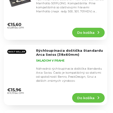
Manfrotto 501PLONG. Kompatibilita: Plne
kompatibilná so statívovými hlavami
Manfrotto (napr. rady 500, 501, 701HDV) a
adaptérmi ako...
Priemerné
hodnotenie
€15,60
produktu
€12,89 bez DPH
Do košíka
je
5,0
z
5
Rýchloupínacia doštička štandardu
hviezdičiek.
BESTSELLER
Arca Swiss (38x60mm)
SKLADOM V PRAHE
Náhradná rýchloupínacia doštička štandardu
Arca Swiss. Často je kompatibilný so statívmi
od spoločností Benro, PeakDesign, Sirui a
ďalších známych výrobcov.
Priemerné
hodnotenie
€15,96
produktu
€13,19 bez DPH
Do košíka
je
5,0
z
5