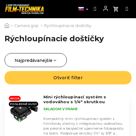
Prejsť
Camera grip
Rýchloupínacie doštičky
na
obsah
Rýchloupínacie doštičky
Najpredávanejšie
R
a
Najlacnejšie
d
Otvoriť filter
V
Najdrahšie
e
ý
n
Abecedne
p
i
Mini rýchloupínací systém s
i
AKCIA
vodováhou s 1/4" skrutkou
e
POSLEDNÉ KUSY
s
SKLADOM V PRAHE
p
p
r
r
Kompaktný mini rýchloupínací systém z
o
hliníkovej zliatiny s integrovanou vodováhou
o
pre presné a bezpečné upevnenie fotoaparátu
d
d
na statív. Podporuje skrutky 1/4" aj 3/8" a