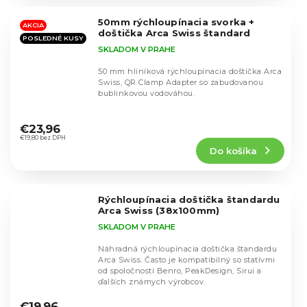
z
5
50mm rýchloupínacia svorka +
hviezdičiek.
AKCIA
doštička Arca Swiss štandard
POSLEDNÉ KUSY
SKLADOM V PRAHE
50 mm hliníková rýchloupínacia doštička Arca
Swiss, QR Clamp Adapter so zabudovanou
bublinkovou vodováhou.
Priemerné
hodnotenie
€23,96
produktu
€19,80 bez DPH
Do košíka
je
4,8
z
5
Rýchloupínacia doštička štandardu
hviezdičiek.
Arca Swiss (38x100mm)
SKLADOM V PRAHE
Náhradná rýchloupínacia doštička štandardu
Arca Swiss. Často je kompatibilný so statívmi
od spoločností Benro, PeakDesign, Sirui a
ďalších známych výrobcov.
Priemerné
hodnotenie
€19,96