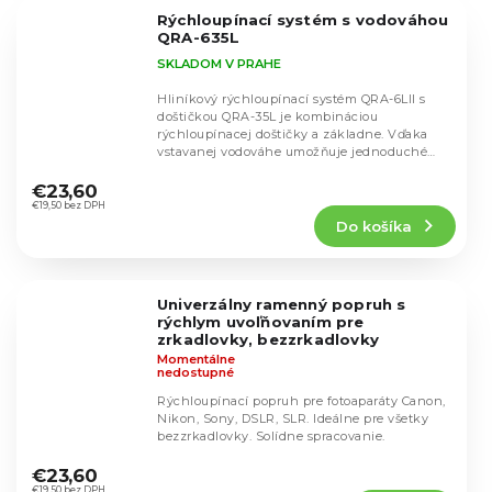
5
Rýchloupínací systém s vodováhou
hviezdičiek.
QRA-635L
SKLADOM V PRAHE
Hliníkový rýchloupínací systém QRA-6LII s
doštičkou QRA-35L je kombináciou
rýchloupínacej doštičky a základne. Vďaka
vstavanej vodováhe umožňuje jednoduché
Priemerné
vyrovnanie a...
hodnotenie
€23,60
produktu
€19,50 bez DPH
Do košíka
je
5,0
z
5
Univerzálny ramenný popruh s
hviezdičiek.
rýchlym uvoľňovaním pre
zrkadlovky, bezzrkadlovky
Momentálne
nedostupné
Rýchloupínací popruh pre fotoaparáty Canon,
Nikon, Sony, DSLR, SLR. Ideálne pre všetky
bezzrkadlovky. Solídne spracovanie.
Priemerné
hodnotenie
€23,60
€19,50 bez DPH