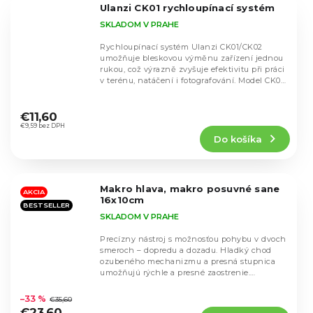
Ulanzi CK01 rychloupínací systém
hviezdičiek.
SKLADOM V PRAHE
Rychloupínací systém Ulanzi CK01/CK02
umožňuje bleskovou výměnu zařízení jednou
rukou, což výrazně zvyšuje efektivitu při práci
v terénu, natáčení i fotografování. Model CK01
je...
Priemerné
hodnotenie
€11,60
produktu
€9,59 bez DPH
Do košíka
je
4,8
z
5
Makro hlava, makro posuvné sane
hviezdičiek.
AKCIA
16x10cm
BESTSELLER
SKLADOM V PRAHE
Precízny nástroj s možnosťou pohybu v dvoch
smeroch – dopredu a dozadu. Hladký chod
ozubeného mechanizmu a presná stupnica
umožňujú rýchle a presné zaostrenie.
Priemerné
Robustná...
hodnotenie
–33 %
€35,60
produktu
€23,60