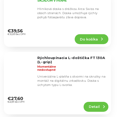
SKLADOM V PRAHE
Hliníková doska s drážkou Arca Swiss na
oboch stranách. Doska umožňuje rýchly
pohyb fotoaparátu zľava doprava.
Priemerné
hodnotenie
€39,56
produktu
€32,69 bez DPH
Do košíka
je
4,6
z
5
Rýchloupínacia L-doštička FT130A
hviezdičiek.
(L-grip)
Momentálne
nedostupné
Univerzálna L-platňa s otvormi na skrutky na
montáž na digitálnu zrkadlovku. Doska s
úchytom typu L-svorka.
Priemerné
hodnotenie
€27,60
produktu
€22,81 bez DPH
Detail
je
4,7