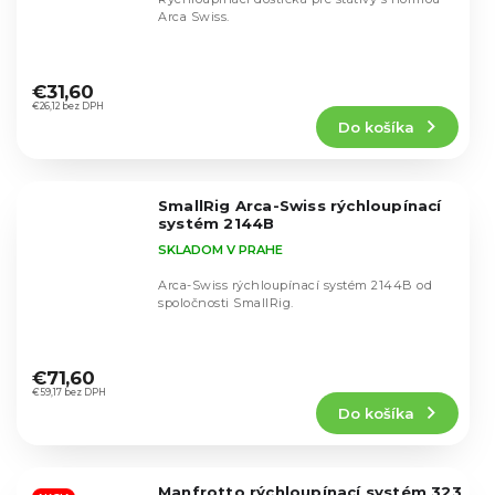
Arca Swiss.
Priemerné
hodnotenie
€31,60
produktu
€26,12 bez DPH
Do košíka
je
5,0
z
5
SmallRig Arca-Swiss rýchloupínací
hviezdičiek.
systém 2144B
SKLADOM V PRAHE
Arca-Swiss rýchloupínací systém 2144B od
spoločnosti SmallRig.
Priemerné
hodnotenie
€71,60
produktu
€59,17 bez DPH
Do košíka
je
4,9
z
5
Manfrotto rýchloupínací systém 323