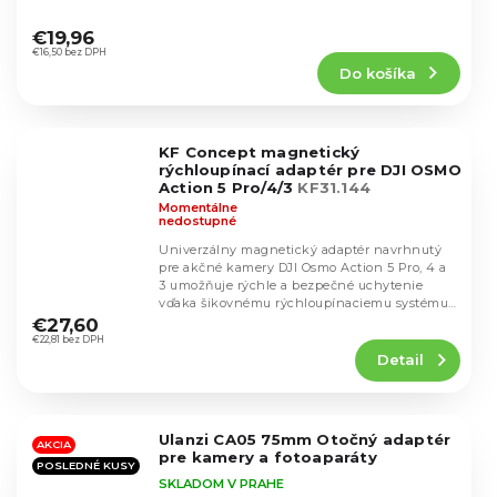
Priemerné
hodnotenie
€19,96
produktu
€16,50 bez DPH
Do košíka
je
5,0
z
5
KF Concept magnetický
hviezdičiek.
rýchloupínací adaptér pre DJI OSMO
Action 5 Pro/4/3
KF31.144
Momentálne
nedostupné
Univerzálny magnetický adaptér navrhnutý
pre akčné kamery DJI Osmo Action 5 Pro, 4 a
3 umožňuje rýchle a bezpečné uchytenie
Priemerné
vďaka šikovnému rýchloupínaciemu systému
hodnotenie
s...
€27,60
produktu
€22,81 bez DPH
Detail
je
4,8
z
5
Ulanzi CA05 75mm Otočný adaptér
hviezdičiek.
AKCIA
pre kamery a fotoaparáty
POSLEDNÉ KUSY
SKLADOM V PRAHE