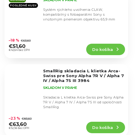
POSLEDNÉ KUSY
Systém rýchleho uvoľnenia CLAW,
kompatibilný s fotoaparátmi Sony s
vnútorným priemerom objektívu 65,9 mm
Priemerné
hodnotenie
–18 %
€63,60
produktu
€51,60
Do košíka
je
€42,64 bez DPH
5,0
z
5
SmallRig skladacia L klietka Arca-
hviezdičiek.
Swiss pre Sony Alpha 7R V / Alpha 7
IV / Alpha 7S III 3984
SKLADOM V PRAHE
Skladacia L klietka Arca-Swiss pre Sony Alpha
7R V / Alpha 7 IV / Alpha 7S III od spoločnosti
SmallRig.
Priemerné
hodnotenie
–23 %
€83,60
produktu
€63,60
Do košíka
je
€52,56 bez DPH
5,0