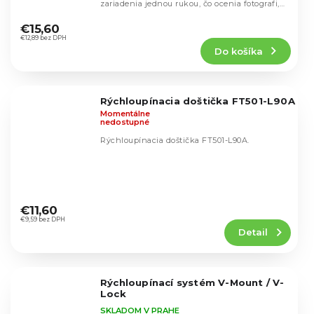
zariadenia jednou rukou, čo ocenia fotografi,
Priemerné
kameramani aj...
hodnotenie
€15,60
produktu
€12,89 bez DPH
Do košíka
je
5,0
z
5
Rýchloupínacia doštička FT501-L90A
hviezdičiek.
Momentálne
nedostupné
Rýchloupínacia doštička FT501-L90A.
Priemerné
hodnotenie
€11,60
produktu
€9,59 bez DPH
Detail
je
4,5
z
5
Rýchloupínací systém V-Mount / V-
hviezdičiek.
Lock
SKLADOM V PRAHE