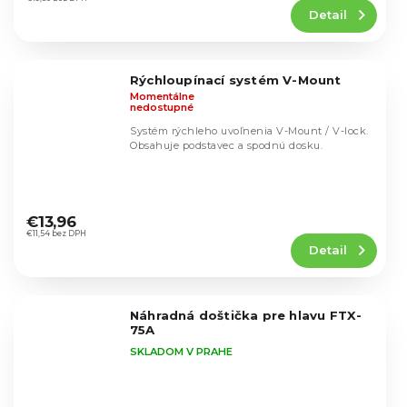
produktu
Detail
je
5,0
z
5
Rýchloupínací systém V-Mount
hviezdičiek.
Momentálne
nedostupné
Systém rýchleho uvoľnenia V-Mount / V-lock.
Obsahuje podstavec a spodnú dosku.
Priemerné
hodnotenie
€13,96
produktu
€11,54 bez DPH
Detail
je
5,0
z
5
Náhradná doštička pre hlavu FTX-
hviezdičiek.
75A
SKLADOM V PRAHE