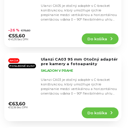
Ulanzi CA05 je otočný adaptér s C-bracket
konštrukciou, ktorý umožňuje rýchle
prepínanie medzi vertikálnou a horizontálnou
orientáciou vďaka 0 – 90° flexibilnému uhlu
Priemerné
otáčania....
hodnotenie
–26 %
€75,60
produktu
€55,60
Do košíka
je
€45,95 bez DPH
5,0
z
5
Ulanzi CA03 95 mm Otočný adaptér
hviezdičiek.
AKCIA
pre kamery a fotoaparáty
POSLEDNÉ KUSY
SKLADOM V PRAHE
Ulanzi CA03 je otočný adaptér s C-bracket
konštrukciou, ktorý umožňuje rýchle
prepínanie medzi vertikálnou a horizontálnou
orientáciou vďaka 0 – 90° flexibilnému uhlu
Priemerné
otáčania....
hodnotenie
€63,60
produktu
€52,56 bez DPH
Do košíka
je
5,0
z