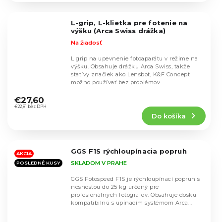
z
5
L-grip, L-klietka pre fotenie na
hviezdičiek.
výšku (Arca Swiss drážka)
Na žiadosť
L grip na upevnenie fotoaparátu v režime na
výšku. Obsahuje drážku Arca Swiss, takže
statívy značiek ako Lensbot, K&F Concept
možno používať bez problémov.
Priemerné
hodnotenie
€27,60
produktu
€22,81 bez DPH
Do košíka
je
4,5
z
5
GGS F1S rýchloupínacia popruh
hviezdičiek.
AKCIA
SKLADOM V PRAHE
POSLEDNÉ KUSY
GGS Fotospeed F1S je rýchloupínací popruh s
nosnosťou do 25 kg určený pre
profesionálnych fotografov. Obsahuje dosku
kompatibilnú s upínacím systémom Arca
Swiss.
Priemerné