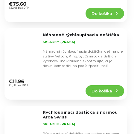
hodnotenie
€75,60
produktu
€62,48 bez DPH
Do košíka
je
4,4
z
5
Náhradné rýchloupínacia doštička
hviezdičiek.
SKLADEM (PRAHA)
Náhradná rýchloupínacia doštička ideálna pre
statívy Velbon, KingJoy, Camrock a ďalších
výrobcov. Individuálne skontrolujte, či je
doska kompatibilná podľa špecifikácií.
Priemerné
hodnotenie
€11,96
produktu
€9,88 bez DPH
Do košíka
je
5,0
z
5
Rýchloupínací doštička s normou
hviezdičiek.
Arca Swiss
SKLADEM (PRAHA)
Rýchloupínací doštička pre statívy s normou