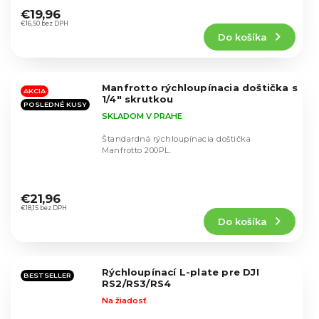
hodnotenie
€19,96
produktu
€16,50 bez DPH
Do košíka
je
5,0
z
5
Manfrotto rýchloupínacia doštička s
hviezdičiek.
AKCIA
1/4" skrutkou
POSLEDNÉ KUSY
SKLADOM V PRAHE
Štandardná rýchloupínacia doštička
Manfrotto 200PL.
Priemerné
hodnotenie
€21,96
produktu
€18,15 bez DPH
Do košíka
je
4,3
z
5
Rýchloupínací L-plate pre DJI
hviezdičiek.
BESTSELLER
RS2/RS3/RS4
Na žiadosť