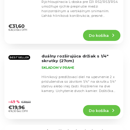
Rýchloupínacia L-doska pre DJI RS2/RS3/RS4
umožňuje rýchle prepnutie medzi
horizontálnym a vertikálnym snímaním.
Ľahká hliníková konštrukcia, presné
Priemerné
nastavenie a pevné uchytenie...
hodnotenie
€31,60
produktu
€26,12 bez DPH
Do košíka
je
5,0
z
5
duálny rozširujúca držiak s 1/4"
hviezdičiek.
BESTSELLER
skrutky (27cm)
SKLADOM V PRAHE
Hliníkový predlžovací diel na upevnenie 2 x
príslušenstva so závitom 1/4" na skrutku 1/4"
statívu alebo inej časti. Rozšírenie na dve
kamery. Uchytenie dvoch kamier. Doštička...
Priemerné
hodnotenie
–49 %
€39,60
produktu
€19,96
Do košíka
je
€16,50 bez DPH
5,0
z
5