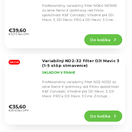
Profesionálny variabilný filter ND64-ND1000
zo série Nano-X (prémiový rad filtrov
spoločnosti K&F Concept). Vhodné pre DJI
Mavic 3, DJI Mavic PRO a DJI Mavic 3 Cine.
Priemerné
Znižuje...
hodnotenie
€39,60
produktu
€32,73 bez DPH
Do košíka
je
5,0
z
5
Variabilný ND2-32 filter DJI Mavic 3
hviezdičiek.
AKCIA
(1-5 stôp stmavenie)
SKLADOM V PRAHE
Profesionálny variabilný filter ND2-ND32 zo
série Nano-X (prémiový rad filtrov spoločnosti
K&F Concept). Vhodné pre DJI Mavic 3, DJI
Mavic PRO a DJI Mavic 3 Cine. Znižuje...
Priemerné
hodnotenie
€35,60
produktu
€29,42 bez DPH
Do košíka
je
5,0
z