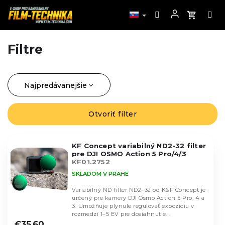
Filtre
Prejsť
na
obsah
Najpredávanejšie
R
a
Najlacnejšie
d
Otvoriť filter
V
Najdrahšie
e
ý
n
Abecedne
p
i
KF Concept variabilný ND2-32 filter
i
pre DJI OSMO Action 5 Pro/4/3
e
s
KF01.2752
p
p
SKLADOM V PRAHE
r
r
o
Variabilný ND filter ND2–32 od K&F Concept je
o
určený pre kamery DJI Osmo Action 5 Pro, 4 a
d
d
3. Umožňuje plynule regulovať expozíciu v
u
Priemerné
rozmedzí 1–5 EV pre dosiahnutie...
u
hodnotenie
k
€35,60