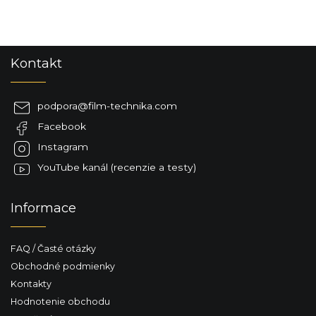
a
c
i
e
Z
p
Kontakt
á
r
p
v
ä
k
podpora
@
film-technika.com
y
t
v
Facebook
i
ý
e
Instagram
p
i
YouTube kanál (recenzie a testy)
s
u
Informace
FAQ / Časté otázky
Obchodné podmienky
Kontakty
Hodnotenie obchodu