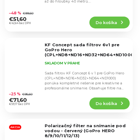
až do hloubky 40 metrů....
Priemerné
hodnotenie
–48 %
€99,60
produktu
€51,60
Do košíka
je
€42,64 bez DPH
4,4
z
5
KF Concept sada filtrov 6v1 pre
hviezdičiek.
GoPro Hero
(CPL+ND8+ND16+ND32+ND64+ND1000)
SKU.2012
SKLADOM V PRAHE
Sada filtrov KF Concept 6 v 1 pre GoPro Hero
(CPL+ND8+ND16+ND32+ND64+ND1000)
ponúka kompletné riešenie pre kreatívne a
Priemerné
profesionálne snímanie. Obsahuje filtre na
hodnotenie
kontrolu svetla...
–25 %
€95,60
produktu
€71,60
Do košíka
je
€59,17 bez DPH
4,8
z
5
Polarizačný filter na snímanie pod
hviezdičiek.
AKCIA
vodou - červený (GoPro HERO
8/9/10/11/12/13)