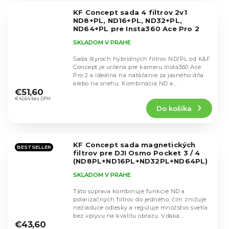
5
KF Concept sada 4 filtrov 2v1
hviezdičiek.
ND8+PL, ND16+PL, ND32+PL,
ND64+PL pre Insta360 Ace Pro 2
SKU.2342
SKLADOM V PRAHE
Sada štyroch hybridných filtrov ND/PL od K&F
Concept je určená pre kameru Insta360 Ace
Pro 2 a ideálna na natáčanie za jasného dňa
Priemerné
alebo na snehu. Kombinácia ND a...
hodnotenie
€51,60
produktu
€42,64 bez DPH
Do košíka
je
4,7
z
5
KF Concept sada magnetických
hviezdičiek.
BESTSELLER
filtrov pre DJI Osmo Pocket 3 / 4
(ND8PL+ND16PL+ND32PL+ND64PL)
SKU.2092
SKLADOM V PRAHE
Táto súprava kombinuje funkcie ND a
polarizačných filtrov do jedného, čím znižuje
nežiaduce odlesky a reguluje množstvo svetla
Priemerné
bez vplyvu na kvalitu obrazu. Vďaka
hodnotenie
€43,60
magnetickému...