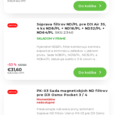
produktu
€36,03 bez DPH
Do košíka
je
5,0
z
5
Súprava filtrov ND/PL pre DJI Air 3S,
hviezdičiek.
AKCIA
4 ks ND8/PL + ND16/PL + ND32/PL +
ND64/PL
SKU.2340
SKLADOM V PRAHE
Hybridné ND&PL filtre kombinujú kontrolu
expozície a elimináciu odleskov v jednom
prvku. Sada ND8/PL, ND16/PL, ND32/PL a
Priemerné
ND64/PL redukuje svetlo o 3–6 úrovní a
hodnotenie
zvyšuje...
–53 %
€67,60
produktu
€31,60
Do košíka
je
€26,12 bez DPH
4,4
z
5
PK-03 Sada magnetických ND filtrov
hviezdičiek.
AKCIA
pre DJI Osmo Pocket 3 / 4
Momentálne
nedostupné
Preskúmajte náš exkluzívny sortiment
Súprava ND filtrov Ulanzi PK-03 pre DJI Osmo