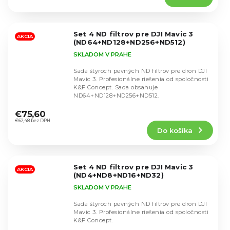
5,0
z
5
Set 4 ND filtrov pre DJI Mavic 3
hviezdičiek.
AKCIA
(ND64+ND128+ND256+ND512)
SKLADOM V PRAHE
Sada štyroch pevných ND filtrov pre dron DJI
Mavic 3. Profesionálne riešenia od spoločnosti
K&F Concept. Sada obsahuje
ND64+ND128+ND256+ND512.
Priemerné
hodnotenie
€75,60
produktu
€62,48 bez DPH
Do košíka
je
5,0
z
5
Set 4 ND filtrov pre DJI Mavic 3
hviezdičiek.
AKCIA
(ND4+ND8+ND16+ND32)
SKLADOM V PRAHE
Sada štyroch pevných ND filtrov pre dron DJI
Mavic 3. Profesionálne riešenia od spoločnosti
K&F Concept.