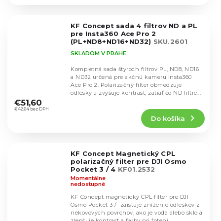
4,5
z
5
KF Concept sada 4 filtrov ND a PL
hviezdičiek.
pre Insta360 Ace Pro 2
(PL+ND8+ND16+ND32)
SKU.2601
SKLADOM V PRAHE
Kompletná sada štyroch filtrov PL, ND8, ND16
a ND32 určená pre akčnú kameru Insta360
Ace Pro 2. Polarizačný filter obmedzuje
Priemerné
odlesky a zvyšuje kontrast, zatiaľ čo ND filtre...
hodnotenie
€51,60
produktu
€42,64 bez DPH
Do košíka
je
5,0
z
5
KF Concept Magnetický CPL
hviezdičiek.
polarizačný filter pre DJI Osmo
Pocket 3 / 4
KF01.2532
Momentálne
nedostupné
KF Concept magnetický CPL filter pre DJI
Osmo Pocket 3 / zaisťuje zníženie odleskov z
nekovových povrchov, ako je voda alebo sklo a
Priemerné
zlepšuje kontrast a farby pri fotení...