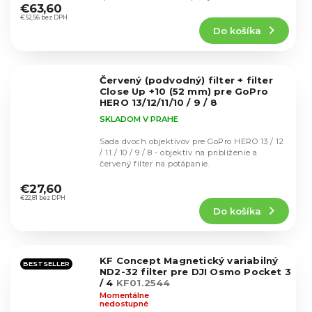
hodnotenie
€63,60
produktu
€52,56 bez DPH
Do košíka
je
5,0
z
5
Červený (podvodný) filter + filter
hviezdičiek.
Close Up +10 (52 mm) pre GoPro
HERO 13/12/11/10 / 9 / 8
SKLADOM V PRAHE
Sada dvoch objektívov pre GoPro HERO 13 / 12
/ 11 / 10 / 9 / 8 - objektív na priblíženie a
červený filter na potápanie.
Priemerné
hodnotenie
€27,60
produktu
€22,81 bez DPH
Do košíka
je
4,3
z
5
KF Concept Magnetický variabilný
hviezdičiek.
BESTSELLER
ND2-32 filter pre DJI Osmo Pocket 3
/ 4
KF01.2544
Momentálne
nedostupné