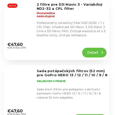
5
2 filtre pre DJI Mavic 3 - Variabilný
hviezdičiek.
AKCIA
ND2-32 a CPL filter
Momentálne
nedostupné
Profesionálny variabilný filter ND2-ND32 + 1 x
CPL filter. Vhodné pre DJI Mavic 3, DJI Mavic 3
Cine a DJI Mavic PRO. Znižuje expozíciu až o 5
stupňov clony, znižuje nežiaduce...
Priemerné
hodnotenie
€47,60
produktu
€39,34 bez DPH
Detail
je
5,0
z
5
Sada potápačských filtrov (52 mm)
hviezdičiek.
pre GoPro HERO 13 / 12 / 11 / 10 / 9 / 8
SKLADOM V PRAHE
Sada troch filtrov pre potápačov s akčnými
kamerami GoPro HERO 13 / 12 / 11 / 10 / 9 / 8
vrátane 52 mm adaptéra.
Priemerné
hodnotenie
€47,60
produktu
€39,34 bez DPH