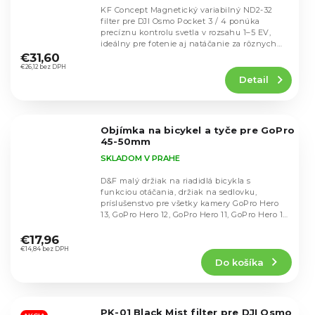
KF Concept Magnetický variabilný ND2-32
filter pre DJI Osmo Pocket 3 / 4 ponúka
precíznu kontrolu svetla v rozsahu 1–5 EV,
Priemerné
ideálny pre fotenie aj natáčanie za rôznych
hodnotenie
svetelných...
€31,60
produktu
€26,12 bez DPH
Detail
je
4,5
z
5
Objímka na bicykel a tyče pre GoPro
hviezdičiek.
45-50mm
SKLADOM V PRAHE
D&F malý držiak na riadidlá bicykla s
funkciou otáčania, držiak na sedlovku,
príslušenstvo pre všetky kamery GoPro Hero
13, GoPro Hero 12, GoPro Hero 11, GoPro Hero 10,
Priemerné
GoPro...
hodnotenie
€17,96
produktu
€14,84 bez DPH
Do košíka
je
3,7
z
5
PK-01 Black Mist filter pre DJI Osmo