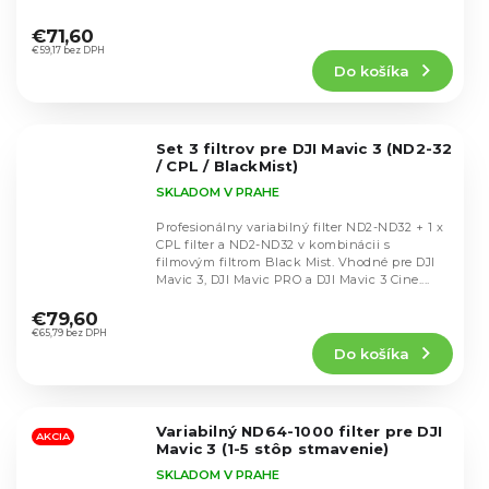
Priemerné
hodnotenie
€71,60
produktu
€59,17 bez DPH
Do košíka
je
5,0
z
5
Set 3 filtrov pre DJI Mavic 3 (ND2-32
hviezdičiek.
/ CPL / BlackMist)
SKLADOM V PRAHE
Profesionálny variabilný filter ND2-ND32 + 1 x
CPL filter a ND2-ND32 v kombinácii s
filmovým filtrom Black Mist. Vhodné pre DJI
Mavic 3, DJI Mavic PRO a DJI Mavic 3 Cine....
Priemerné
hodnotenie
€79,60
produktu
€65,79 bez DPH
Do košíka
je
5,0
z
5
Variabilný ND64-1000 filter pre DJI
hviezdičiek.
AKCIA
Mavic 3 (1-5 stôp stmavenie)
SKLADOM V PRAHE