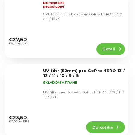
Momentálne
nedostupné
CPL filter pred objektívom GoPro HERO 13 / 12
/ 11 / 10 / 9
Priemerné
hodnotenie
€27,60
produktu
€22,81 bez DPH
Detail
je
4,8
z
5
UV filtr (52mm) pre GoPro HERO 13 /
hviezdičiek.
12 / 11 / 10 / 9 / 8
SKLADOM V PRAHE
UV filter pred šošovku GoPro HERO 13 / 12 / 11 /
10 / 9 / 8.
Priemerné
hodnotenie
€23,60
produktu
€19,50 bez DPH
Do košíka
je
4,6