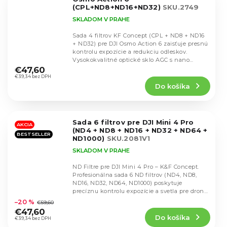
(CPL+ND8+ND16+ND32)
SKU.2749
SKLADOM V PRAHE
Sada 4 filtrov KF Concept (CPL + ND8 + ND16
+ ND32) pre DJI Osmo Action 6 zaisťuje presnú
kontrolu expozície a redukciu odleskov.
Priemerné
Vysokokvalitné optické sklo AGC s nano
hodnotenie
vrstvou...
€47,60
produktu
€39,34 bez DPH
Do košíka
je
5,0
z
5
Sada 6 filtrov pre DJI Mini 4 Pro
hviezdičiek.
AKCIA
(ND4 + ND8 + ND16 + ND32 + ND64 +
BESTSELLER
ND1000)
SKU.2081V1
SKLADOM V PRAHE
ND Filtre pre DJI Mini 4 Pro – K&F Concept.
Profesionálna sada 6 ND filtrov (ND4, ND8,
ND16, ND32, ND64, ND1000) poskytuje
Priemerné
precíznu kontrolu expozície a svetla pre dron
hodnotenie
DJI...
–20 %
€59,60
produktu
€47,60
Do košíka
je
€39,34 bez DPH