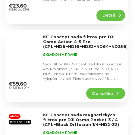
hodnotenie
€23,60
produktu
€19,50 bez DPH
Detail
je
4,8
z
5
KF Concept sada filtrov pre DJI
hviezdičiek.
Osmo Action 4-5 Pro
(CPL+ND8+ND16+ND32+ND64+ND256)
SKU.2338V1
SKLADOM V PRAHE
Sada filtrov K&F Concept pre DJI Osmo Action
4/5 Pro obsahuje CPL a ND filtre (ND8, ND16,
ND32, ND64, ND256) na profesionálne
Priemerné
vylepšenie videí. Tieto viacvrstvové filtre z...
hodnotenie
€59,60
produktu
€49,26 bez DPH
Do košíka
je
4,9
z
5
KF Concept sada magnetických
hviezdičiek.
AKCIA
filtrov pre DJI Osmo Pocket 3 / 4
BESTSELLER
(CPL+Black Diffusion 1/4+ND2-32)
SKU.2148
SKLADOM V PRAHE