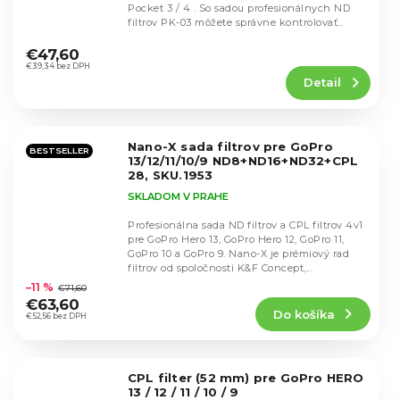
Pocket 3 / 4 . So sadou profesionálnych ND
filtrov PK-03 môžete správne kontrolovať
Priemerné
expozíciu v...
hodnotenie
€47,60
produktu
€39,34 bez DPH
Detail
je
4,4
z
5
Nano-X sada filtrov pre GoPro
hviezdičiek.
BESTSELLER
13/12/11/10/9 ND8+ND16+ND32+CPL
28, SKU.1953
SKLADOM V PRAHE
Profesionálna sada ND filtrov a CPL filtrov 4v1
pre GoPro Hero 13, GoPro Hero 12, GoPro 11,
GoPro 10 a GoPro 9. Nano-X je prémiový rad
Priemerné
filtrov od spoločnosti K&F Concept,...
hodnotenie
–11 %
€71,60
produktu
€63,60
Do košíka
je
€52,56 bez DPH
5,0
z
5
CPL filter (52 mm) pre GoPro HERO
hviezdičiek.
13 / 12 / 11 / 10 / 9