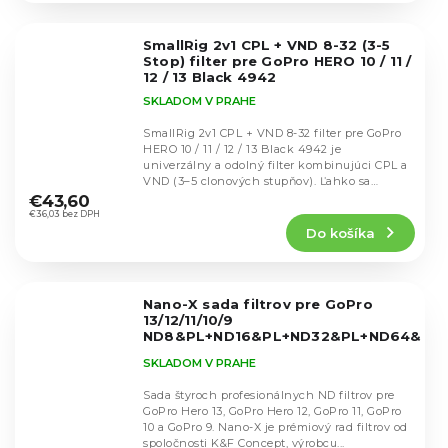
z
5
SmallRig 2v1 CPL + VND 8-32 (3-5
hviezdičiek.
Stop) filter pre GoPro HERO 10 / 11 /
12 / 13 Black 4942
SKLADOM V PRAHE
SmallRig 2v1 CPL + VND 8-32 filter pre GoPro
HERO 10 / 11 / 12 / 13 Black 4942 je
univerzálny a odolný filter kombinujúci CPL a
Priemerné
VND (3–5 clonových stupňov). Ľahko sa
hodnotenie
nasadzuje...
€43,60
produktu
€36,03 bez DPH
Do košíka
je
4,7
z
5
Nano-X sada filtrov pre GoPro
hviezdičiek.
13/12/11/10/9
ND8&PL+ND16&PL+ND32&PL+ND64&PL,
SKU.1954
SKLADOM V PRAHE
Sada štyroch profesionálnych ND filtrov pre
GoPro Hero 13, GoPro Hero 12, GoPro 11, GoPro
10 a GoPro 9. Nano-X je prémiový rad filtrov od
Priemerné
spoločnosti K&F Concept, výrobcu...