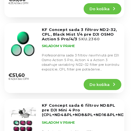
k
produktu
€29,42 bez DPH
t
t
Do košíka
je
o
o
4,8
v
v
z
5
KF Concept sada 3 filtrov ND2-32,
hviezdičiek.
CPL, Black Mist 1/4 pre DJI OSMO
Action 5 Pro/4/3
SKU.2360
SKLADOM V PRAHE
Profesionálna sada 3 filtrov navrhnutá pre DJI
Osmo Action 5 Pro, Action 4 a Action 3
obsahuje variabilný ND2–32 filter pre kontrolu
Priemerné
expozície, CPL filter pre potlačenie...
hodnotenie
€51,60
produktu
€42,64 bez DPH
Do košíka
je
5,0
z
5
KF Concept sada 6 filtrov ND&PL
hviezdičiek.
pre DJI Mini 4 Pro
(CPL+ND4&PL+ND8&PL+ND16&PL+ND32
SKU.2082V1
SKLADOM V PRAHE