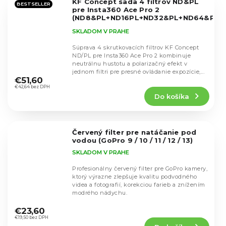
KF Concept sada 4 filtrov ND&PL
hviezdičiek.
BESTSELLER
pre Insta360 Ace Pro 2
(ND8&PL+ND16PL+ND32&PL+ND64&PL)
SKU.2599
SKLADOM V PRAHE
Súprava 4 skrutkovacích filtrov KF Concept
ND/PL pre Insta360 Ace Pro 2 kombinuje
neutrálnu hustotu a polarizačný efekt v
Priemerné
jednom filtri pre presné ovládanie expozície,...
hodnotenie
€51,60
produktu
€42,64 bez DPH
Do košíka
je
5,0
z
5
Červený filter pre natáčanie pod
hviezdičiek.
vodou (GoPro 9 / 10 / 11 / 12 / 13)
SKLADOM V PRAHE
Profesionálny červený filter pre GoPro kamery,
ktorý výrazne zlepšuje kvalitu podvodného
videa a fotografií, korekciou farieb a znížením
modrého nádychu.
Priemerné
hodnotenie
€23,60
produktu
€19,50 bez DPH