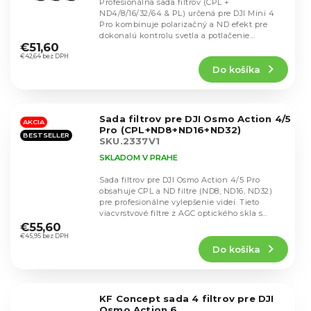
Profesionálna sada filtrov (CPL +
ND4/8/16/32/64 & PL) určená pre DJI Mini 4
Pro kombinuje polarizačný a ND efekt pre
Priemerné
dokonalú kontrolu svetla a potlačenie
hodnotenie
€51,60
odleskov. Filtre...
produktu
€42,64 bez DPH
Do košíka
je
5,0
z
5
Sada filtrov pre DJI Osmo Action 4/5
hviezdičiek.
AKCIA
Pro (CPL+ND8+ND16+ND32)
BESTSELLER
SKU.2337V1
SKLADOM V PRAHE
Sada filtrov pre DJI Osmo Action 4/5 Pro
obsahuje CPL a ND filtre (ND8, ND16, ND32)
pre profesionálne vylepšenie videí. Tieto
Priemerné
viacvrstvové filtre z AGC optického skla s
hodnotenie
nano...
€55,60
produktu
€45,95 bez DPH
Do košíka
je
4,4
z
5
KF Concept sada 4 filtrov pre DJI
hviezdičiek.
Osmo Action 6