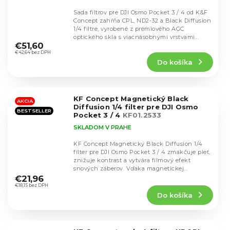
Sada filtrov pre DJI Osmo Pocket 3 / 4 od K&F
Concept zahŕňa CPL, ND2-32 a Black Diffusion
1/4 filtre, vyrobené z prémiového AGC
Priemerné
optického skla s viacnásobnými vrstvami...
hodnotenie
€51,60
produktu
€42,64 bez DPH
Do košíka
je
4,4
z
5
KF Concept Magnetický Black
hviezdičiek.
AKCIA
Diffusion 1/4 filter pre DJI Osmo
BESTSELLER
Pocket 3 / 4
KF01.2533
SKLADOM V PRAHE
KF Concept Magnetický Black Diffusion 1/4
filter pre DJI Osmo Pocket 3 / 4 zmäkčuje pleť,
znižuje kontrast a vytvára filmový efekt
Priemerné
snových záberov. Vďaka magnetickej
hodnotenie
konštrukcii...
€21,96
produktu
€18,15 bez DPH
Do košíka
je
4,7
z
5