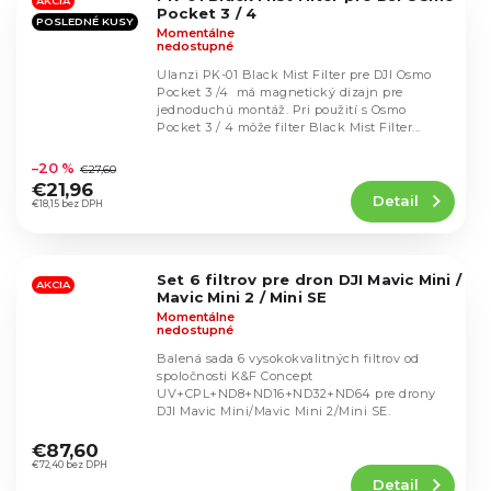
hviezdičiek.
AKCIA
Pocket 3 / 4
POSLEDNÉ KUSY
Momentálne
nedostupné
Ulanzi PK-01 Black Mist Filter pre DJI Osmo
Pocket 3 /4 má magnetický dizajn pre
jednoduchú montáž. Pri použití s ​​Osmo
Pocket 3 / 4 môže filter Black Mist Filter...
Priemerné
hodnotenie
–20 %
€27,60
produktu
€21,96
Detail
je
€18,15 bez DPH
4,5
z
5
Set 6 filtrov pre dron DJI Mavic Mini /
hviezdičiek.
AKCIA
Mavic Mini 2 / Mini SE
Momentálne
nedostupné
Balená sada 6 vysokokvalitných filtrov od
spoločnosti K&F Concept
UV+CPL+ND8+ND16+ND32+ND64 pre drony
DJI Mavic Mini/Mavic Mini 2/Mini SE.
Priemerné
hodnotenie
€87,60
produktu
€72,40 bez DPH
Detail
je