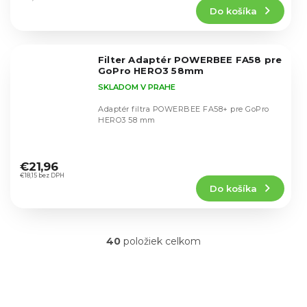
Do košíka
je
4,6
z
5
Filter Adaptér POWERBEE FA58 pre
hviezdičiek.
GoPro HERO3 58mm
SKLADOM V PRAHE
Adaptér filtra POWERBEE FA58+ pre GoPro
HERO3 58 mm
Priemerné
hodnotenie
€21,96
produktu
€18,15 bez DPH
Do košíka
je
4,7
z
5
40
položiek celkom
hviezdičiek.
O
v
l
á
d