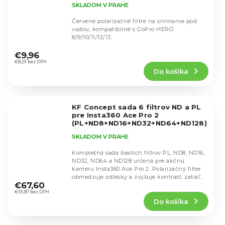
SKLADOM V PRAHE
Červené polarizačné filtre na snímanie pod
vodou, kompatibilné s GoPro HERO
8/9/10/11/12/13.
Priemerné
hodnotenie
€9,96
produktu
€8,23 bez DPH
Do košíka
je
4,7
z
5
KF Concept sada 6 filtrov ND a PL
hviezdičiek.
pre Insta360 Ace Pro 2
(PL+ND8+ND16+ND32+ND64+ND128)
SKU.2602
SKLADOM V PRAHE
Kompletná sada šiestich filtrov PL, ND8, ND16,
ND32, ND64 a ND128 určená pre akčnú
kameru Insta360 Ace Pro 2. Polarizačný filter
Priemerné
obmedzuje odlesky a zvyšuje kontrast, zatiaľ
hodnotenie
€67,60
čo...
produktu
€55,87 bez DPH
Do košíka
je
5,0
z