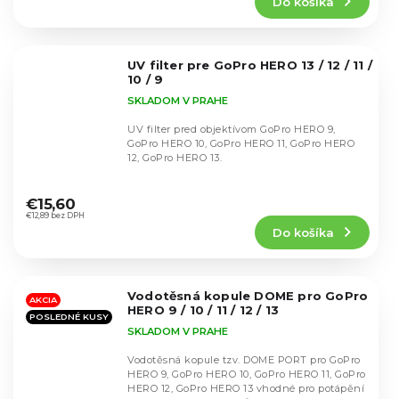
Do košíka
je
4,7
z
5
UV filter pre GoPro HERO 13 / 12 / 11 /
hviezdičiek.
10 / 9
SKLADOM V PRAHE
UV filter pred objektívom GoPro HERO 9,
GoPro HERO 10, GoPro HERO 11, GoPro HERO
12, GoPro HERO 13.
Priemerné
hodnotenie
€15,60
produktu
€12,89 bez DPH
Do košíka
je
4,8
z
5
Vodotěsná kopule DOME pro GoPro
hviezdičiek.
AKCIA
HERO 9 / 10 / 11 / 12 / 13
POSLEDNÉ KUSY
SKLADOM V PRAHE
Vodotěsná kopule tzv. DOME PORT pro GoPro
HERO 9, GoPro HERO 10, GoPro HERO 11, GoPro
HERO 12, GoPro HERO 13 vhodné pro potápění