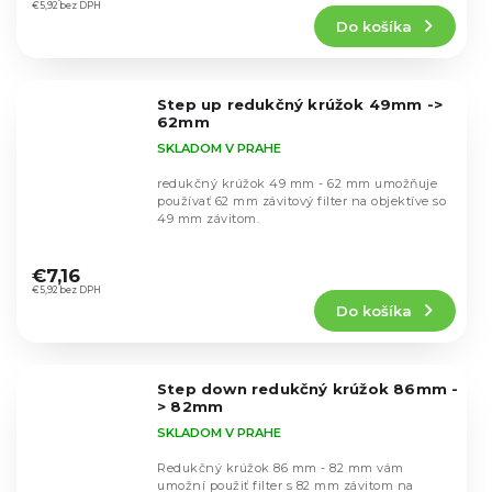
produktu
€5,92 bez DPH
Do košíka
je
5,0
z
5
Step up redukčný krúžok 49mm ->
hviezdičiek.
62mm
SKLADOM V PRAHE
redukčný krúžok 49 mm - 62 mm umožňuje
používať 62 mm závitový filter na objektíve so
49 mm závitom.
Priemerné
hodnotenie
€7,16
produktu
€5,92 bez DPH
Do košíka
je
4,5
z
5
Step down redukčný krúžok 86mm -
hviezdičiek.
> 82mm
SKLADOM V PRAHE
Redukčný krúžok 86 mm - 82 mm vám
umožní použiť filter s 82 mm závitom na