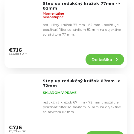
Step up redukčný krúžok 77mm ->
hviezdičiek.
82mm
Momentálne
nedostupné
redukčný krúžok 77 mm - 82 mm umožňuje
používať filter so závitom 82 mm na objektíve
so závitom 77 mm.
Priemerné
hodnotenie
€7,16
produktu
€5,92 bez DPH
Do košíka
je
5,0
z
5
Step up redukčný krúžok 67mm ->
hviezdičiek.
72mm
SKLADOM V PRAHE
redukčný krúžok 67 mm - 72 mm umožňuje
používať filter so závitom 72 mm na objektíve
so závitom 67 mm.
Priemerné
hodnotenie
€7,16
produktu
€5,92 bez DPH