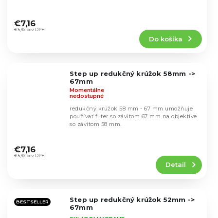
Priemerné
hodnotenie
€7,16
produktu
€5,92 bez DPH
Do košíka
je
4,9
z
5
Step up redukčný krúžok 58mm ->
hviezdičiek.
67mm
Momentálne
nedostupné
redukčný krúžok 58 mm - 67 mm umožňuje
používať filter so závitom 67 mm na objektíve
so závitom 58 mm.
Priemerné
hodnotenie
€7,16
produktu
€5,92 bez DPH
Detail
je
5,0
z
5
Step up redukčný krúžok 52mm ->
hviezdičiek.
BESTSELLER
67mm