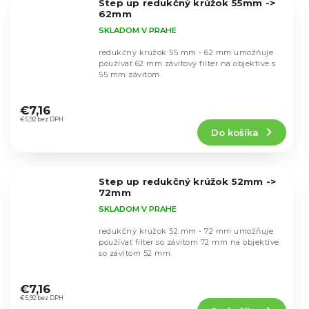
Step up redukčný krúžok 55mm ->
hviezdičiek.
62mm
SKLADOM V PRAHE
redukčný krúžok 55 mm - 62 mm umožňuje
používať 62 mm závitový filter na objektíve s
55 mm závitom.
Priemerné
hodnotenie
€7,16
produktu
€5,92 bez DPH
Do košíka
je
5,0
z
5
Step up redukčný krúžok 52mm ->
hviezdičiek.
72mm
SKLADOM V PRAHE
redukčný krúžok 52 mm - 72 mm umožňuje
používať filter so závitom 72 mm na objektíve
so závitom 52 mm.
Priemerné
hodnotenie
€7,16
produktu
€5,92 bez DPH