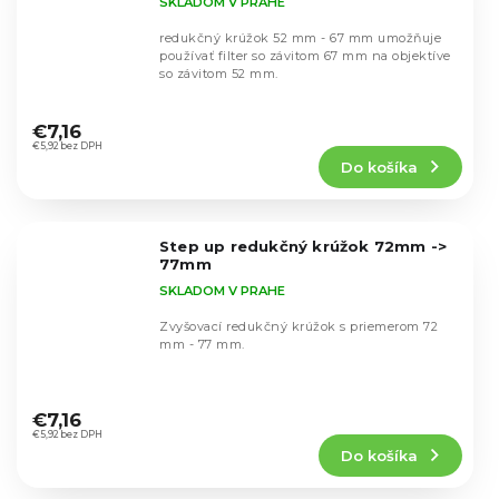
SKLADOM V PRAHE
redukčný krúžok 52 mm - 67 mm umožňuje
používať filter so závitom 67 mm na objektíve
so závitom 52 mm.
Priemerné
hodnotenie
€7,16
produktu
€5,92 bez DPH
Do košíka
je
5,0
z
5
Step up redukčný krúžok 72mm ->
hviezdičiek.
77mm
SKLADOM V PRAHE
Zvyšovací redukčný krúžok s priemerom 72
mm - 77 mm.
Priemerné
hodnotenie
€7,16
produktu
€5,92 bez DPH
Do košíka
je
5,0