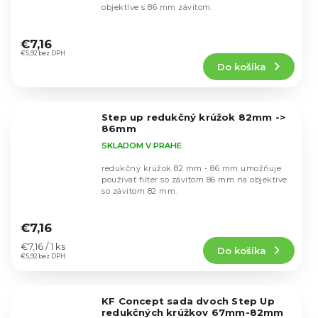
objektíve s 86 mm závitom.
Priemerné
hodnotenie
€7,16
produktu
€5,92 bez DPH
Do košíka
je
5,0
z
5
Step up redukčný krúžok 82mm ->
hviezdičiek.
86mm
SKLADOM V PRAHE
redukčný krúžok 82 mm - 86 mm umožňuje
používať filter so závitom 86 mm na objektíve
so závitom 82 mm.
Priemerné
hodnotenie
€7,16
produktu
Jednotková
€7,16 / 1 ks
Do košíka
je
cena:
€5,92 bez DPH
4,7
z
5
KF Concept sada dvoch Step Up
hviezdičiek.
redukčných krúžkov 67mm-82mm