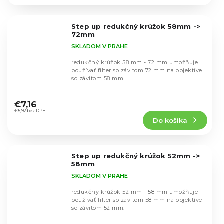
5,0
z
5
Step up redukčný krúžok 58mm ->
hviezdičiek.
72mm
SKLADOM V PRAHE
redukčný krúžok 58 mm - 72 mm umožňuje
používať filter so závitom 72 mm na objektíve
so závitom 58 mm.
Priemerné
hodnotenie
€7,16
produktu
€5,92 bez DPH
Do košíka
je
4,7
z
5
Step up redukčný krúžok 52mm ->
hviezdičiek.
58mm
SKLADOM V PRAHE
redukčný krúžok 52 mm - 58 mm umožňuje
používať filter so závitom 58 mm na objektíve
so závitom 52 mm.
Priemerné