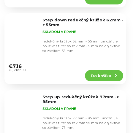
4,3
z
5
Step down redukčný krúžok 62mm -
hviezdičiek.
> 55mm
SKLADOM V PRAHE
redukčný krúžok 62 mm - 55 mm umožňuje
používať filter so závitom 55 mm na objektíve
so závitom 62 mm.
Priemerné
hodnotenie
€7,16
produktu
€5,92 bez DPH
Do košíka
je
4,7
z
5
Step up redukčný krúžok 77mm ->
hviezdičiek.
95mm
SKLADOM V PRAHE
redukčný krúžok 77 mm - 95 mm umožňuje
používať filter so závitom 95 mm na objektíve
so závitom 77 mm.