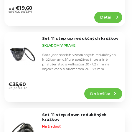
u
Priemerné
objektívu a...
u
hodnotenie
k
€19,60
od
k
produktu
od €16,20 bez DPH
t
t
Detail
je
o
o
4,8
v
v
z
5
Set 11 step up redukčných krúžkov
hviezdičiek.
SKLADOM V PRAHE
Sada jedenástich vzostupných redukčných
krúžkov umožňuje používať filtre a iné
príslušenstvo s veľkosťou 30 - 82 mm na
objektívoch s priemerom 26 - 77 mm
Priemerné
hodnotenie
€35,60
produktu
€29,42 bez DPH
Do košíka
je
4,8
z
5
Set 11 step down redukčných
hviezdičiek.
krúžkov
Na žiadosť