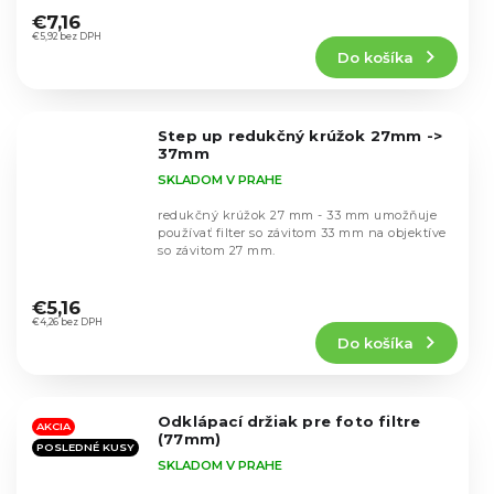
hodnotenie
€7,16
produktu
€5,92 bez DPH
Do košíka
je
5,0
z
5
Step up redukčný krúžok 27mm ->
hviezdičiek.
37mm
SKLADOM V PRAHE
redukčný krúžok 27 mm - 33 mm umožňuje
používať filter so závitom 33 mm na objektíve
so závitom 27 mm.
Priemerné
hodnotenie
€5,16
produktu
€4,26 bez DPH
Do košíka
je
5,0
z
5
Odklápací držiak pre foto filtre
hviezdičiek.
AKCIA
(77mm)
POSLEDNÉ KUSY
SKLADOM V PRAHE