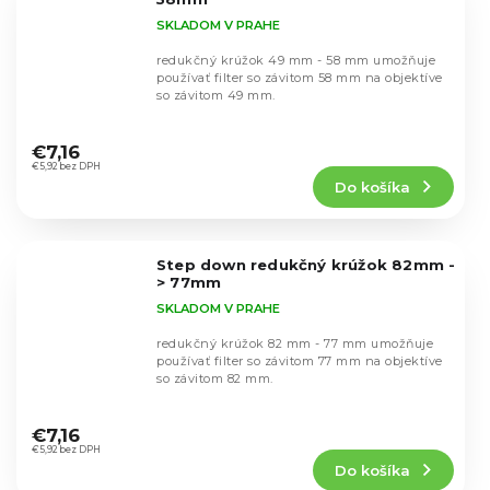
SKLADOM V PRAHE
redukčný krúžok 49 mm - 58 mm umožňuje
používať filter so závitom 58 mm na objektíve
so závitom 49 mm.
Priemerné
hodnotenie
€7,16
produktu
€5,92 bez DPH
Do košíka
je
5,0
z
5
Step down redukčný krúžok 82mm -
hviezdičiek.
> 77mm
SKLADOM V PRAHE
redukčný krúžok 82 mm - 77 mm umožňuje
používať filter so závitom 77 mm na objektíve
so závitom 82 mm.
Priemerné
hodnotenie
€7,16
produktu
€5,92 bez DPH
Do košíka
je