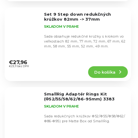
z
5
Set 9 Step down redukčných
hviezdičiek.
krúžkov 82mm -> 37mm
SKLADOM V PRAHE
Sada obsahuje redukčné krúžky s krokom vo
veľkostiach 82 mm, 77 mm, 72 mm, 67 mm, 62
mm, 58 mm, 55 mm, 52 mm, 49 mm.
Priemerné
hodnotenie
€27,96
produktu
€23,11 bez DPH
Do košíka
je
5,0
z
5
SmallRig Adaptér Rings Kit
hviezdičiek.
(Φ52/55/58/62/86-95mm) 3383
SKLADOM V PRAHE
Sada redukčných krúžkov Φ52/Φ55/Φ58/Φ62/
Φ86-Φ95) pre Matte Box od SmallRig.
Priemerné