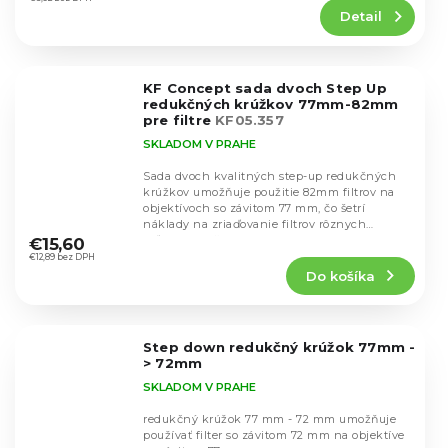
produktu
Detail
je
5,0
z
5
KF Concept sada dvoch Step Up
hviezdičiek.
redukčných krúžkov 77mm-82mm
pre filtre
KF05.357
SKLADOM V PRAHE
Sada dvoch kvalitných step-up redukčných
krúžkov umožňuje použitie 82mm filtrov na
objektívoch so závitom 77 mm, čo šetrí
Priemerné
náklady na zriaďovanie filtrov rôznych
hodnotenie
veľkostí. Krúžky...
€15,60
produktu
€12,89 bez DPH
Do košíka
je
5,0
z
5
Step down redukčný krúžok 77mm -
hviezdičiek.
> 72mm
SKLADOM V PRAHE
redukčný krúžok 77 mm - 72 mm umožňuje
používať filter so závitom 72 mm na objektíve