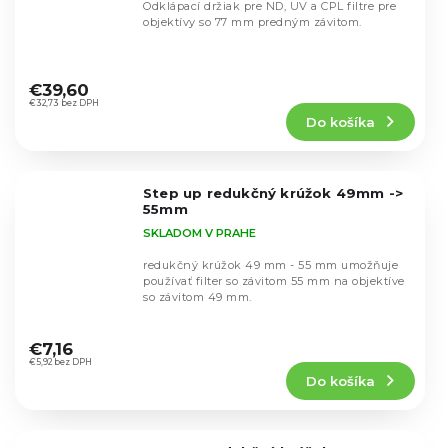
Odklápací držiak pre ND, UV a CPL filtre pre
objektívy so 77 mm predným závitom.
Priemerné
hodnotenie
€39,60
produktu
€32,73 bez DPH
Do košíka
je
4,7
z
5
Step up redukčný krúžok 49mm ->
hviezdičiek.
55mm
SKLADOM V PRAHE
redukčný krúžok 49 mm - 55 mm umožňuje
používať filter so závitom 55 mm na objektíve
so závitom 49 mm.
Priemerné
hodnotenie
€7,16
produktu
€5,92 bez DPH
Do košíka
je
5,0
z
5