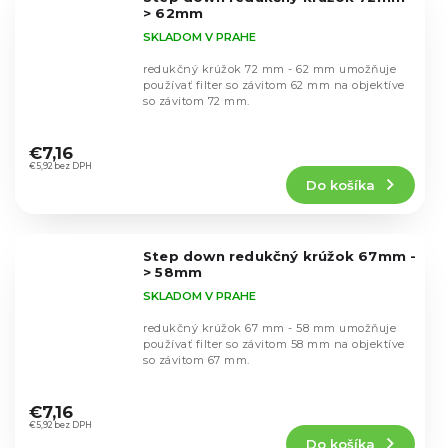
hviezdičiek.
> 62mm
SKLADOM V PRAHE
redukčný krúžok 72 mm - 62 mm umožňuje
používať filter so závitom 62 mm na objektíve
so závitom 72 mm.
Priemerné
hodnotenie
€7,16
produktu
€5,92 bez DPH
Do košíka
je
5,0
z
5
Step down redukčný krúžok 67mm -
hviezdičiek.
> 58mm
SKLADOM V PRAHE
redukčný krúžok 67 mm - 58 mm umožňuje
používať filter so závitom 58 mm na objektíve
so závitom 67 mm.
Priemerné
hodnotenie
€7,16
produktu
€5,92 bez DPH
Do košíka
je