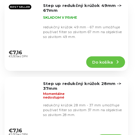
5
Step up redukčný krúžok 49mm ->
hviezdičiek.
BESTSELLER
67mm
SKLADOM V PRAHE
redukčný krúžok 49 mm - 67 mm umožňuje
používať filter so závitom 67 mm na objektíve
so závitom 49 mm.
Priemerné
hodnotenie
€7,16
produktu
€5,92 bez DPH
Do košíka
je
4,7
z
5
Step up redukčný krúžok 28mm ->
hviezdičiek.
37mm
Momentálne
nedostupné
redukčný krúžok 28 mm - 37 mm umožňuje
používať filter so závitom 37 mm na objektíve
so závitom 28 mm.
Priemerné
hodnotenie
€7,16
€5,92 bez DPH