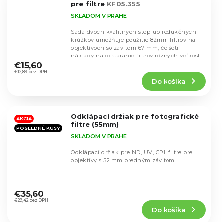
pre filtre
KF05.355
SKLADOM V PRAHE
Sada dvoch kvalitných step-up redukčných
krúžkov umožňuje použitie 82mm filtrov na
objektívoch so závitom 67 mm, čo šetrí
Priemerné
náklady na obstaranie filtrov rôznych veľkostí.
hodnotenie
Krúžky...
€15,60
produktu
€12,89 bez DPH
Do košíka
je
5,0
z
5
Odklápací držiak pre fotografické
hviezdičiek.
AKCIA
filtre (55mm)
POSLEDNÉ KUSY
SKLADOM V PRAHE
Odklápací držiak pre ND, UV, CPL filtre pre
objektívy s 52 mm predným závitom.
Priemerné
hodnotenie
€35,60
produktu
€29,42 bez DPH
Do košíka
je
5,0