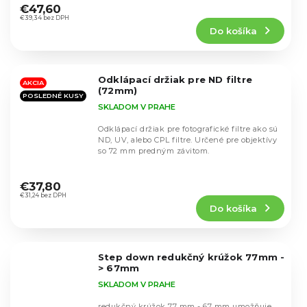
hodnotenie
€47,60
produktu
€39,34 bez DPH
Do košíka
je
5,0
z
5
Odklápací držiak pre ND filtre
hviezdičiek.
AKCIA
(72mm)
POSLEDNÉ KUSY
SKLADOM V PRAHE
Odklápací držiak pre fotografické filtre ako sú
ND, UV, alebo CPL filtre. Určené pre objektívy
so 72 mm predným závitom.
Priemerné
hodnotenie
€37,80
produktu
€31,24 bez DPH
Do košíka
je
4,6
z
5
Step down redukčný krúžok 77mm -
hviezdičiek.
> 67mm
SKLADOM V PRAHE
redukčný krúžok 77 mm - 67 mm umožňuje