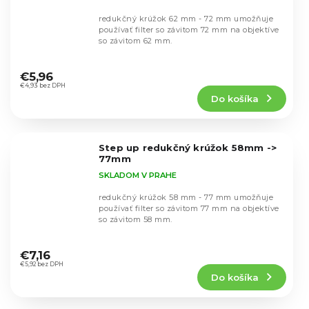
redukčný krúžok 62 mm - 72 mm umožňuje
používať filter so závitom 72 mm na objektíve
so závitom 62 mm.
Priemerné
hodnotenie
€5,96
produktu
€4,93 bez DPH
Do košíka
je
5,0
z
5
Step up redukčný krúžok 58mm ->
hviezdičiek.
77mm
SKLADOM V PRAHE
redukčný krúžok 58 mm - 77 mm umožňuje
používať filter so závitom 77 mm na objektíve
so závitom 58 mm.
Priemerné
hodnotenie
€7,16
produktu
€5,92 bez DPH
Do košíka
je
5,0
z