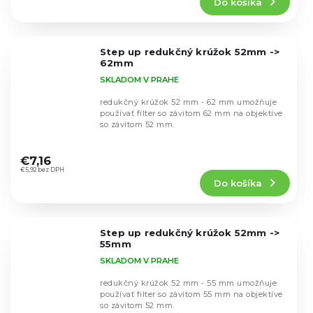
Do košíka
je
4,8
z
5
Step up redukčný krúžok 52mm ->
hviezdičiek.
62mm
SKLADOM V PRAHE
redukčný krúžok 52 mm - 62 mm umožňuje
používať filter so závitom 62 mm na objektíve
so závitom 52 mm.
Priemerné
hodnotenie
€7,16
produktu
€5,92 bez DPH
Do košíka
je
5,0
z
5
Step up redukčný krúžok 52mm ->
hviezdičiek.
55mm
SKLADOM V PRAHE
redukčný krúžok 52 mm - 55 mm umožňuje
používať filter so závitom 55 mm na objektíve
so závitom 52 mm.