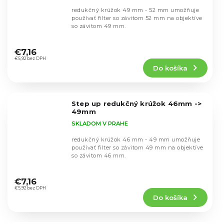
redukčný krúžok 49 mm - 52 mm umožňuje
používať filter so závitom 52 mm na objektíve
so závitom 49 mm.
Priemerné
hodnotenie
€7,16
produktu
€5,92 bez DPH
Do košíka
je
4,7
z
5
Step up redukčný krúžok 46mm ->
hviezdičiek.
49mm
SKLADOM V PRAHE
redukčný krúžok 46 mm - 49 mm umožňuje
používať filter so závitom 49 mm na objektíve
so závitom 46 mm.
Priemerné
hodnotenie
€7,16
produktu
€5,92 bez DPH
Do košíka
je
4,8
z