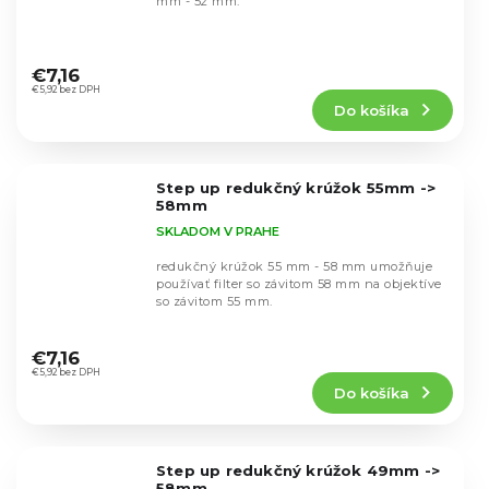
mm - 52 mm.
Priemerné
hodnotenie
€7,16
produktu
€5,92 bez DPH
Do košíka
je
4,8
z
5
Step up redukčný krúžok 55mm ->
hviezdičiek.
58mm
SKLADOM V PRAHE
redukčný krúžok 55 mm - 58 mm umožňuje
používať filter so závitom 58 mm na objektíve
so závitom 55 mm.
Priemerné
hodnotenie
€7,16
produktu
€5,92 bez DPH
Do košíka
je
4,8
z
5
Step up redukčný krúžok 49mm ->
hviezdičiek.
58mm