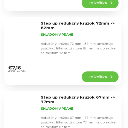
Do košíka
je
5,0
z
5
Step up redukčný krúžok 72mm ->
hviezdičiek.
82mm
SKLADOM V PRAHE
redukčný krúžok 72 mm - 82 mm umožňuje
používať filter so závitom 82 mm na objektíve
so závitom 72 mm.
Priemerné
hodnotenie
€7,16
produktu
€5,92 bez DPH
Do košíka
je
5,0
z
5
Step up redukčný krúžok 67mm ->
hviezdičiek.
77mm
SKLADOM V PRAHE
redukčný krúžok 67 mm - 77 mm umožňuje
používať filter so závitom 77 mm na objektíve
so závitom 67 mm.