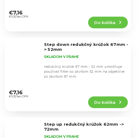
Priemerné
hodnotenie
€7,16
produktu
€5,92 bez DPH
Do košíka
je
5,0
z
5
Step down redukčný krúžok 67mm -
hviezdičiek.
> 52mm
SKLADOM V PRAHE
redukčný krúžok 67 mm - 52 mm umožňuje
používať filter so závitom 52 mm na objektíve
so závitom 67 mm.
Priemerné
hodnotenie
€7,16
produktu
€5,92 bez DPH
Do košíka
je
5,0
z
5
Step up redukčný krúžok 62mm ->
hviezdičiek.
72mm
SKLADOM V PRAHE