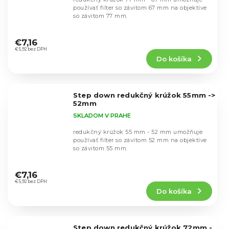
používať filter so závitom 67 mm na objektíve
so závitom 77 mm.
Priemerné
hodnotenie
€7,16
produktu
€5,92 bez DPH
Do košíka
je
5,0
z
5
Step down redukčný krúžok 55mm ->
hviezdičiek.
52mm
SKLADOM V PRAHE
redukčný krúžok 55 mm - 52 mm umožňuje
používať filter so závitom 52 mm na objektíve
so závitom 55 mm.
Priemerné
hodnotenie
€7,16
produktu
€5,92 bez DPH
Do košíka
je
5,0
z
5
Step down redukčný krúžok 72mm -