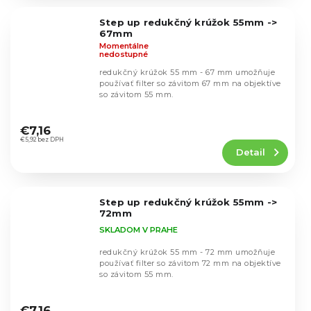
z
5
Step up redukčný krúžok 55mm ->
hviezdičiek.
67mm
Momentálne
nedostupné
redukčný krúžok 55 mm - 67 mm umožňuje
používať filter so závitom 67 mm na objektíve
so závitom 55 mm.
Priemerné
hodnotenie
€7,16
produktu
€5,92 bez DPH
Detail
je
5,0
z
5
Step up redukčný krúžok 55mm ->
hviezdičiek.
72mm
SKLADOM V PRAHE
redukčný krúžok 55 mm - 72 mm umožňuje
používať filter so závitom 72 mm na objektíve
so závitom 55 mm.
Priemerné
hodnotenie
€7,16