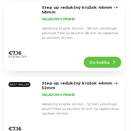
5
Step up redukčný krúžok 46mm ->
hviezdičiek.
58mm
SKLADOM V PRAHE
redukčný krúžok 46 mm - 58 mm umožňuje
používať filter so závitom 58 mm na objektíve
so závitom 46 mm.
Priemerné
hodnotenie
€7,16
produktu
€5,92 bez DPH
Do košíka
je
5,0
z
5
Step up redukčný krúžok 46mm ->
hviezdičiek.
BESTSELLER
52mm
SKLADOM V PRAHE
redukčný krúžok 46 mm - 52 mm umožňuje
použiť filter so závitom 52 mm na objektíve so
závitom 46 mm.
Priemerné
hodnotenie
€7,16