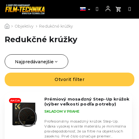
Prejsť
Objektívy
Redukčné krúžky
na
obsah
Redukčné krúžky
Najpredávanejšie
R
a
Najlacnejšie
d
Otvoriť filter
V
Najdrahšie
e
ý
n
Abecedne
p
i
Prémiový mosadzný Step-Up krúžok
i
AKCIA
(výber veľkosti podľa potreby)
e
s
SKLADOM V PRAHE
p
p
r
r
Profesionálny mosadzný krúžok Step-Up.
o
Vďaka vysokej kvalite materiálu je minimálna
o
pravdepodobnosť, že sa filtre na objektívoch
d
d
zaseknú. Prvé číslo označuje priemer