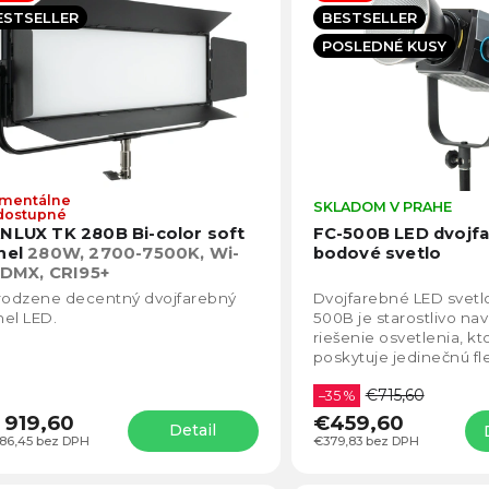
becedne
ESTSELLER
BESTSELLER
POSLEDNÉ KUSY
mentálne
Priemerné
SKLADOM V PRAHE
dostupné
hodnotenie
NLUX TK 280B Bi-color soft
FC-500B LED dvojf
produktu
nel
280W, 2700-7500K, Wi-
bodové svetlo
je
, DMX, CRI95+
5,0
irodzene decentný dvojfarebný
Dvojfarebné LED svetlo
z
el LED.
500B je starostlivo na
5
riešenie osvetlenia, k
hviezdičiek.
poskytuje jedinečnú flex
dosahovaní dvojfareb
€715,60
osvetlenia. Toto...
–35 %
 919,60
€459,60
Detail
586,45 bez DPH
€379,83 bez DPH