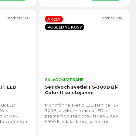
Kód:
98899
Kód:
98984
AKCIA
POSLEDNÉ KUSY
Priemerné
SKLADOM V PRAHE
Prie
hodnotenie
hodno
KIT LED
Set dvoch svetiel FS-300B Bi-
produktu
produ
Color II so stojanmi
je
je
4,9
4,4
5XR LED
Monofónne svetlo LED Nanlite FS-
z
z
WW s
300B je výkonná dióda LED s
5
5
eb 2700K-
premenlivou teplotou farieb 2700-
hviezdičiek.
hviezd
 bezdrôtovým
6500 K, vďaka ktorej je možné
o.
svetlo ľahko prispôsobiť akejkoľvek
scéne. V spojení s...