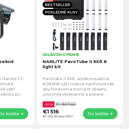
BESTSELLER
POSLEDNÉ KUSY
Priemerné
SKLADOM V PRAHE
Prie
hodnotenie
hodno
arebné
NANLITE PavoTube II 6XR 8
produktu
produ
light kit
je
je
4,4
4,8
 Nanlite FC-
PavoTube II 6XR, ultrakompaktná
z
z
vrhnuté
RGBWW LED trubica navrhnutá tak,
5
5
toré vám
aby filmárom a tvorcom obsahu
hviezdičiek.
hviezd
ibilitu pri
umožnila všestranné a presné
ného
osvetlenie. Toto ľahké svietidlo
€1 807,60
meria na dĺžku iba...
–16 %
€1 516
Do košíka
Do košíka
€1 252,89 bez DPH