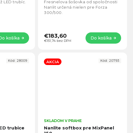
5,0
4,0
 LED trubíc.
Fresnelova šošovka od spoločnosti
z
z
Nanlit určená nielen pre Forza
5
5
300/500.
hviezdičiek.
hviezd
€183,60
Do košíka
Do košíka
€151,74 bez DPH
Kód:
28009
Kód:
20793
AKCIA
Priemerné
SKLADOM V PRAHE
Prie
hodnotenie
hodno
ED trubice
Nanlite softbox pre MixPanel
produktu
produ