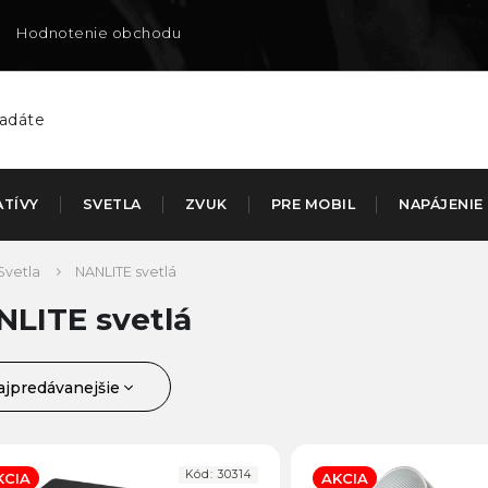
Hodnotenie obchodu
Doručenie na SK
ATÍVY
SVETLA
ZVUK
PRE MOBIL
NAPÁJENIE
Svetla
NANLITE svetlá
LITE svetlá
ajpredávanejšie
jlacnejšie
ajdrahšie
Kód:
30314
KCIA
AKCIA