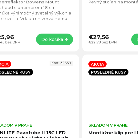
5,0
perreflektor Bowens Mount
Pevný stojan na montáž
z
dhead s priemerom 18 cm
5
núka výnimočný svetelný výkon a
hviezdičiek.
r svetla. Vďaka univerzálnemu
jonetu Bowens a robustnej
štrukcii je ideálny na...
5,96
€27,56
Do košíka
,45 bez DPH
€22,78 bez DPH
Kód:
32559
KCIA
AKCIA
OSLEDNÉ KUSY
POSLEDNÉ KUSY
LADOM V PRAHE
Priemerné
SKLADOM V PRAHE
hodnotenie
NLITE Pavotube II 15C LED
Montážne klip pre L
produktu