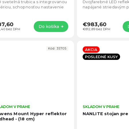
5
 svetelná trubica s integrovanou
Dvojfarebné LED refle
hviezdičiek.
ériou, schopnosťou nastavenie
napájané striedavým p
telného výkonu od 0 do 100 %,
poskytujú obrovský jas
imálny výkon...
kompaktnom, ľahkom a
87,60
€983,60
Do košíka
,40 bez DPH
€812,89 bez DPH
Kód:
35705
AKCIA
POSLEDNÉ KUSY
LADOM V PRAHE
Priemerné
SKLADOM V PRAHE
hodnotenie
wens Mount Hyper reflektor
NANLITE stojan pre
produktu
dhead - (18 cm)
je