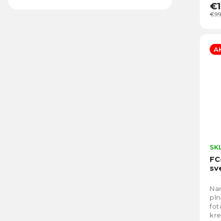
€1
€99
A
SK
FC
sv
Nan
pln
fot
kre