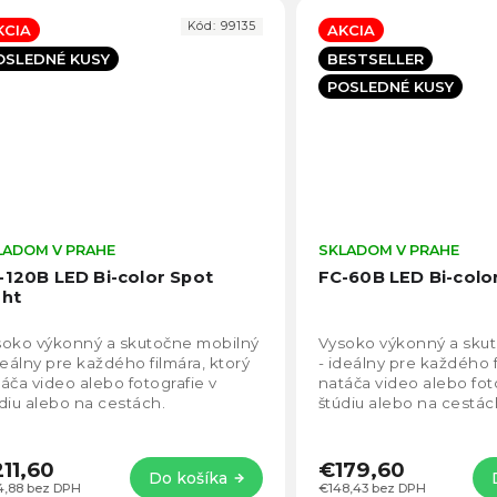
Kód:
99135
KCIA
AKCIA
OSLEDNÉ KUSY
BESTSELLER
POSLEDNÉ KUSY
LADOM V PRAHE
Priemerné
SKLADOM V PRAHE
hodnotenie
-120B LED Bi-color Spot
FC-60B LED Bi-color
produktu
ght
je
4,7
soko výkonný a skutočne mobilný
Vysoko výkonný a sku
z
deálny pre každého filmára, ktorý
- ideálny pre každého f
5
áča video alebo fotografie v
natáča video alebo fot
hviezdičiek.
diu alebo na cestách.
štúdiu alebo na cestác
11,60
€179,60
Do košíka
4,88 bez DPH
€148,43 bez DPH