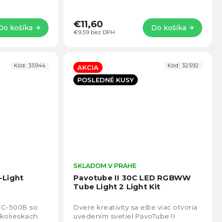
€11,60
Do košíka
Do košíka
€9,59 bez DPH
Kód:
35944
Kód:
32592
AKCIA
POSLEDNÉ KUSY
Priemerné
SKLADOM V PRAHE
Prie
hodnotenie
hodno
-Light
Pavotube II 30C LED RGBWW
produktu
produ
Tube Light 2 Light Kit
je
je
4,7
4,6
 FC-500B so
Dvere kreativity sa ešte viac otvoria
z
z
kolieskach.
uvedením svetiel PavoTube II