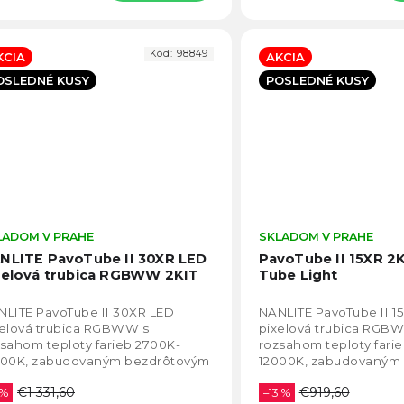
Kód:
98849
KCIA
AKCIA
OSLEDNÉ KUSY
POSLEDNÉ KUSY
LADOM V PRAHE
Priemerné
SKLADOM V PRAHE
hodnotenie
NLITE PavoTube II 30XR LED
PavoTube II 15XR 2
produktu
xelová trubica RGBWW 2KIT
Tube Light
je
5,0
NLITE PavoTube II 30XR LED
NANLITE PavoTube II 1
z
xelová trubica RGBWW s
pixelová trubica RGB
5
sahom teploty farieb 2700K-
rozsahom teploty fari
hviezdičiek.
000K, zabudovaným bezdrôtovým
12000K, zabudovaným
X CRMX LumenRadio.
DMX CRMX LumenRadi
€1 331,60
€919,60
 %
–13 %