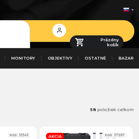
Prihlásenie
Prázdny
košík
MONITORY
OBJEKTÍVY
OSTATNÉ
BAZAR
58
položiek celkom
Kód:
33343
Kód:
37597
AKCIA