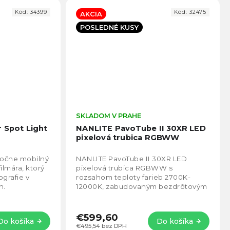
Kód:
34399
Kód:
32475
AKCIA
POSLEDNÉ KUSY
Priemerné
SKLADOM V PRAHE
Prie
hodnotenie
hodno
 Spot Light
NANLITE PavoTube II 30XR LED
produktu
produ
pixelová trubica RGBWW
je
je
4,4
5,0
točne mobilný
NANLITE PavoTube II 30XR LED
z
z
ilmára, ktorý
pixelová trubica RGBWW s
5
5
ografie v
rozsahom teploty farieb 2700K-
hviezdičiek.
hviezd
h.
12000K, zabudovaným bezdrôtovým
DMX CRMX LumenRadio.
€599,60
Do košíka
Do košíka
€495,54 bez DPH