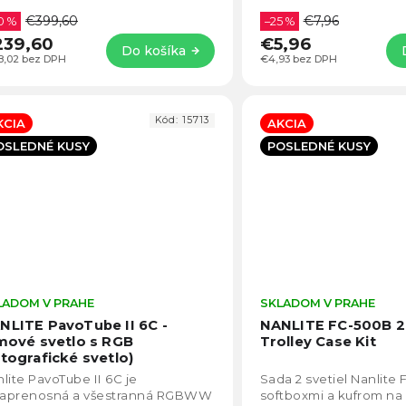
zsah CCT (2700K-7500K) pre
€399,60
€7,96
stranné...
0 %
–25 %
239,60
€5,96
Do košíka
8,02 bez DPH
€4,93 bez DPH
Kód:
15713
KCIA
AKCIA
OSLEDNÉ KUSY
POSLEDNÉ KUSY
LADOM V PRAHE
Priemerné
SKLADOM V PRAHE
hodnotenie
NLITE PavoTube II 6C -
NANLITE FC-500B 2
produktu
lmové svetlo s RGB
Trolley Case Kit
je
otografické svetlo)
4,5
lite PavoTube II 6C je
Sada 2 svetiel Nanlite
z
traprenosná a všestranná RGBWW
softboxmi a kufrom na 