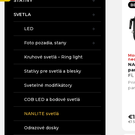
n
STATÍVY
p
A
B
i
i
e
SVETLA
s
p
p
r
r
LED
o
o
d
d
Foto pozadia, stany
u
u
k
k
Mo
Kruhové svetlá – Ring light
ne
t
t
NA
o
o
pa
Statívy pre svetlá a blesky
v
v
Fi
Pr
Svetelné modifikátory
pan
COB LED a bodové svetlá
NANLITE svetlá
€1
€1 
Odrazové dosky