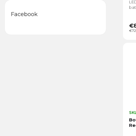
LED
bat
sve
Facebook
max
€
€72
SK
Bo
Re