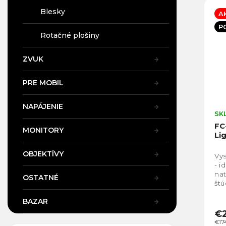
Blesky
A
P
Rotačné plošiny
ZVUK
PRE MOBIL
NAPÁJENIE
SK
FC
MONITORY
Li
OBJEKTÍVY
Vy
- i
nat
OSTATNÉ
štú
BAZAR
€2
€17