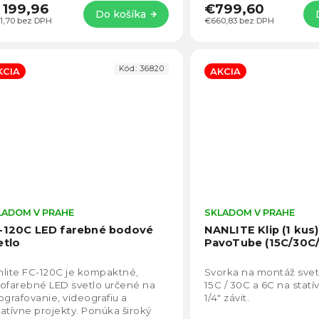
 199,96
€799,60
Do košíka
1,70 bez DPH
€660,83 bez DPH
Kód:
36820
KCIA
AKCIA
LADOM V PRAHE
Priemerné
SKLADOM V PRAHE
hodnotenie
-120C LED farebné bodové
NANLITE Klip (1 kus
produktu
etlo
PavoTube (15C/30C
je
4,2
lite FC-120C je kompaktné,
Svorka na montáž svet
z
ofarebné LED svetlo určené na
15C / 30C a 6C na statí
5
ografovanie, videografiu a
1/4" závit.
hviezdičiek.
atívne projekty. Ponúka široký