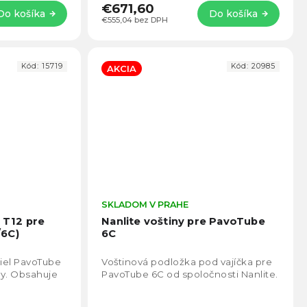
€671,60
Do košíka
Do košíka
€555,04 bez DPH
Kód:
15719
Kód:
20985
AKCIA
Priemerné
SKLADOM V PRAHE
Prie
hodnotenie
hodno
) T12 pre
Nanlite voštiny pre PavoTube
produktu
produ
/6C)
6C
je
je
5,0
4,7
iel PavoTube
Voštinová podložka pod vajíčka pre
z
z
vy. Obsahuje
PavoTube 6C od spoločnosti Nanlite.
5
5
hviezdičiek.
hviezd