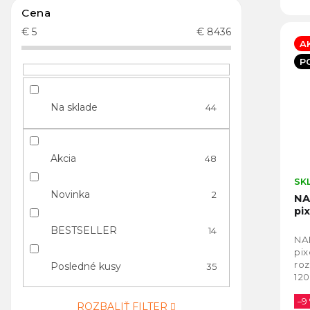
Cena
€
5
€
8436
A
P
Na sklade
44
Akcia
48
SK
Novinka
2
NA
pi
BESTSELLER
14
NA
pi
roz
Posledné kusy
35
12
DM
–9
ROZBALIŤ FILTER