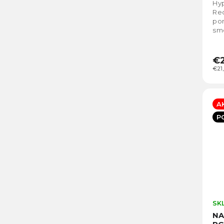
Hy
Re
po
sme
ba
kon
€2
€21
A
P
SK
NA