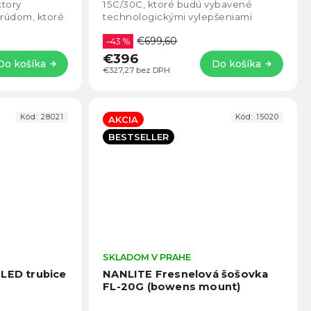
5
5
ktory
15C/30C, ktoré budú vybavené
hviezdičiek.
hviezd
rúdom, ktoré
technologickými vylepšeniami
 v
zvnútra aj zvonku. PavoTube II
€699,60
...
15C/30C využíva...
–43 %
€396
Do košíka
Do košíka
€327,27 bez DPH
Kód:
28021
Kód:
15020
AKCIA
BESTSELLER
Priemerné
SKLADOM V PRAHE
Prie
hodnotenie
hodno
 LED trubice
NANLITE Fresnelová šošovka
produktu
produ
FL-20G (bowens mount)
je
je