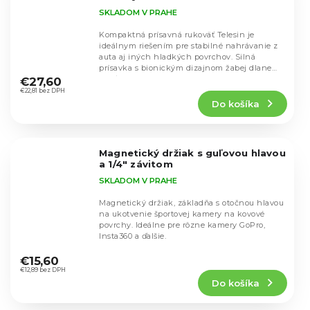
SKLADOM V PRAHE
Kompaktná prísavná rukoväť Telesin je
ideálnym riešením pre stabilné nahrávanie z
auta aj iných hladkých povrchov. Silná
Priemerné
prísavka s bionickým dizajnom žabej dlane
hodnotenie
zaisťuje pevné...
€27,60
produktu
€22,81 bez DPH
Do košíka
je
5,0
z
5
Magnetický držiak s guľovou hlavou
hviezdičiek.
a 1/4" závitom
SKLADOM V PRAHE
Magnetický držiak, základňa s otočnou hlavou
na ukotvenie športovej kamery na kovové
povrchy. Ideálne pre rôzne kamery GoPro,
Insta360 a ďalšie.
Priemerné
hodnotenie
€15,60
produktu
€12,89 bez DPH
Do košíka
je
5,0