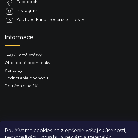
v
Facebook
i
ý
e
Instagram
p
i
YouTube kanál (recenzie a testy)
s
u
Informace
FAQ / Časté otázky
Obchodné podmienky
Kontakty
Hodnotenie obchodu
Doručenie na SK
Používame cookies na zlepšenie vašej skúsenosti,
personalizáciu obsahu a reklám a na analýzu