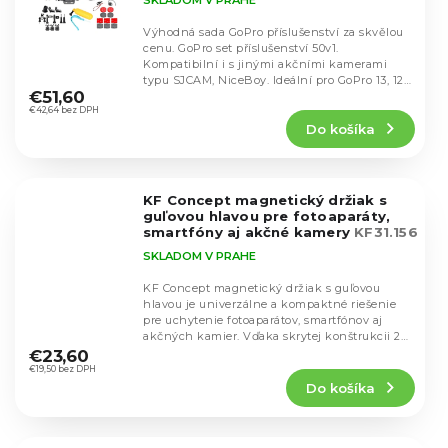
13/12/11/10/9/8/7/6/5/4/3
Výhodná sada GoPro příslušenství za skvělou
cenu. GoPro set příslušenství 50v1.
Kompatibilní i s jinými akčními kamerami
Priemerné
typu SJCAM, NiceBoy. Ideální pro GoPro 13, 12,
hodnotenie
€51,60
11, 10,...
produktu
€42,64 bez DPH
Do košíka
je
4,5
z
5
KF Concept magnetický držiak s
hviezdičiek.
guľovou hlavou pre fotoaparáty,
smartfóny aj akčné kamery
KF31.156
SKLADOM V PRAHE
KF Concept magnetický držiak s guľovou
hlavou je univerzálne a kompaktné riešenie
pre uchytenie fotoaparátov, smartfónov aj
Priemerné
akčných kamier. Vďaka skrytej konštrukcii 2v1
hodnotenie
ponúka...
€23,60
produktu
€19,50 bez DPH
Do košíka
je
4,7
z
5