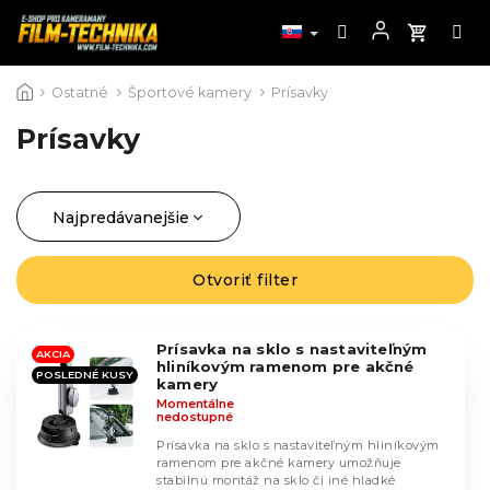
Prejsť
Ostatné
Športové kamery
Prísavky
na
obsah
Prísavky
Najpredávanejšie
R
a
Najlacnejšie
d
Otvoriť filter
V
Najdrahšie
e
ý
n
Abecedne
p
i
Prísavka na sklo s nastaviteľným
i
AKCIA
hliníkovým ramenom pre akčné
e
POSLEDNÉ KUSY
s
kamery
p
Momentálne
p
nedostupné
r
r
o
Prísavka na sklo s nastaviteľným hliníkovým
o
ramenom pre akčné kamery umožňuje
d
d
stabilnú montáž na sklo či iné hladké