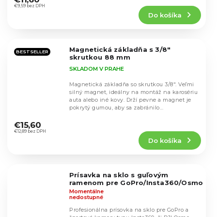
produktu
€9,59 bez DPH
Do košíka
je
5,0
z
5
Magnetická základňa s 3/8"
hviezdičiek.
BESTSELLER
skrutkou 88 mm
SKLADOM V PRAHE
Magnetická základňa so skrutkou 3/8". Veľmi
silný magnet, ideálny na montáž na karosériu
auta alebo iné kovy. Drží pevne a magnet je
pokrytý gumou, aby sa zabránilo
Priemerné
poškriabaniu...
hodnotenie
€15,60
produktu
€12,89 bez DPH
Do košíka
je
5,0
z
5
Prísavka na sklo s guľovým
hviezdičiek.
ramenom pre GoPro/Insta360/Osmo
Momentálne
nedostupné
Profesionálna prísovka na sklo pre GoPro a