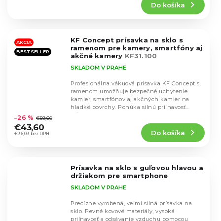
Do košíka
je
4,9
z
5
KF Concept prísavka na sklo s
hviezdičiek.
AKCIA
ramenom pre kamery, smartfóny aj
BESTSELLER
akčné kamery
KF31.100
SKLADOM V PRAHE
Profesionálna vákuová prísavka KF Concept s
ramenom umožňuje bezpečné uchytenie
kamier, smartfónov aj akčných kamier na
Priemerné
hladké povrchy. Ponúka silnú priľnavosť
hodnotenie
vďaka vákuovej...
–26 %
€59,60
produktu
€43,60
Do košíka
je
€36,03 bez DPH
5,0
z
5
Prísavka na sklo s guľovou hlavou a
hviezdičiek.
držiakom pre smartphone
SKLADOM V PRAHE
Precízne vyrobená, veľmi silná prísavka na
sklo. Pevné kovové materiály, vysoká
priľnavosť a odsávanie vzduchu pomocou