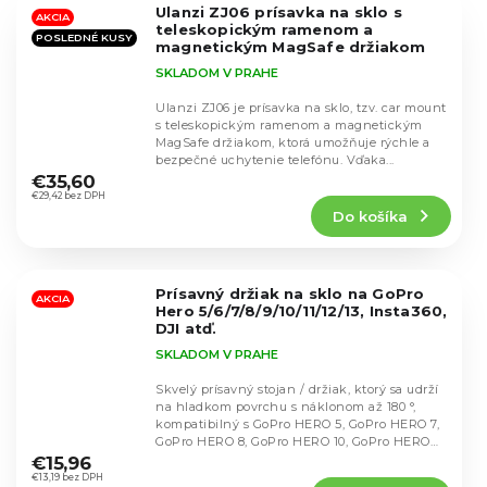
Ulanzi ZJ06 prísavka na sklo s
hviezdičiek.
AKCIA
teleskopickým ramenom a
POSLEDNÉ KUSY
magnetickým MagSafe držiakom
SKLADOM V PRAHE
Ulanzi ZJ06 je prísavka na sklo, tzv. car mount
s teleskopickým ramenom a magnetickým
MagSafe držiakom, ktorá umožňuje rýchle a
Priemerné
bezpečné uchytenie telefónu. Vďaka...
hodnotenie
€35,60
produktu
€29,42 bez DPH
Do košíka
je
4,5
z
5
Prísavný držiak na sklo na GoPro
hviezdičiek.
AKCIA
Hero 5/6/7/8/9/10/11/12/13, Insta360,
DJI atď.
SKLADOM V PRAHE
Skvelý prísavný stojan / držiak, ktorý sa udrží
na hladkom povrchu s náklonom až 180 °,
kompatibilný s GoPro HERO 5, GoPro HERO 7,
Priemerné
GoPro HERO 8, GoPro HERO 10, GoPro HERO
hodnotenie
11,...
€15,96
produktu
€13,19 bez DPH