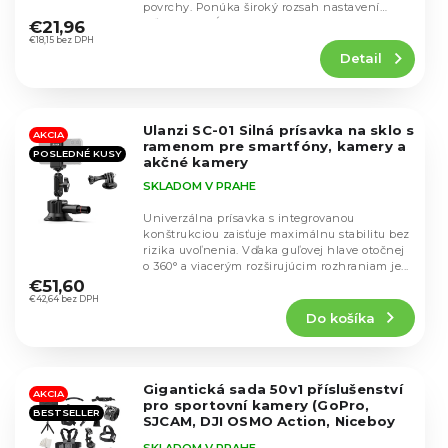
u
Priemerné
povrchy. Ponúka široký rozsah nastavení
u
hodnotenie
k
vďaka 360° kĺbom,...
€21,96
k
produktu
€18,15 bez DPH
t
t
Detail
je
o
o
4,2
v
v
z
5
Ulanzi SC-01 Silná prísavka na sklo s
hviezdičiek.
AKCIA
ramenom pre smartfóny, kamery a
POSLEDNÉ KUSY
akčné kamery
SKLADOM V PRAHE
Univerzálna prísavka s integrovanou
konštrukciou zaisťuje maximálnu stabilitu bez
rizika uvoľnenia. Vďaka guľovej hlave otočnej
Priemerné
o 360° a viacerým rozširujúcim rozhraniam je...
hodnotenie
€51,60
produktu
€42,64 bez DPH
Do košíka
je
4,3
z
5
Gigantická sada 50v1 příslušenství
hviezdičiek.
AKCIA
pro sportovní kamery (GoPro,
BESTSELLER
SJCAM, DJI OSMO Action, Niceboy
apod.)
GoPro
SKLADOM V PRAHE