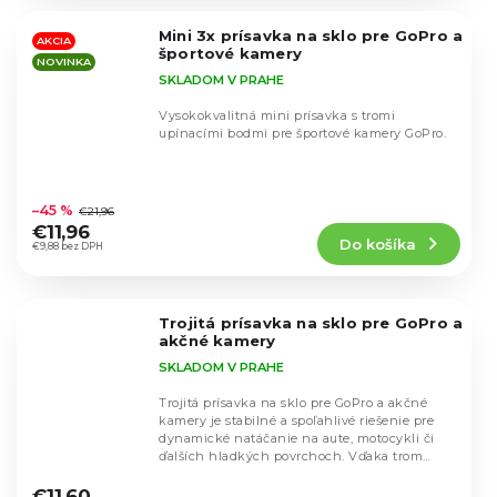
z
5
Mini 3x prísavka na sklo pre GoPro a
hviezdičiek.
AKCIA
športové kamery
NOVINKA
SKLADOM V PRAHE
Vysokokvalitná mini prísavka s tromi
upínacími bodmi pre športové kamery GoPro.
Priemerné
hodnotenie
–45 %
€21,96
produktu
€11,96
Do košíka
je
€9,88 bez DPH
4,5
z
5
Trojitá prísavka na sklo pre GoPro a
hviezdičiek.
akčné kamery
SKLADOM V PRAHE
Trojitá prísavka na sklo pre GoPro a akčné
kamery je stabilné a spoľahlivé riešenie pre
dynamické natáčanie na aute, motocykli či
ďalších hladkých povrchoch. Vďaka trom
Priemerné
sacím...
hodnotenie
€11,60