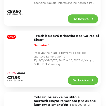
bočného tlačidla. Profesionálne riešenie na
Priemerné
natáčanie...
hodnotenie
€59,60
produktu
€49,26 bez DPH
Do košíka
je
4,5
z
5
Troch bodová prísavka pre GoPro aj
hviezdičiek.
AKCIA
Sjcam
Na žiadosť
Prísavky na hladké povrchy a sklo pre
športové kamery GoPro
13/12/11/10/9/8/7/6/5/4/3 + / 3, SJCAM, Xiaoyu,
SLR a DSLR kamery.
Priemerné
hodnotenie
–20 %
€39,96
produktu
€31,96
Do košíka
je
€26,41 bez DPH
4,4
z
5
Telesin prísavka na sklo s
hviezdičiek.
nastaviteľným ramenom pre akčné
kamery a smartfón
TE-SUC-012