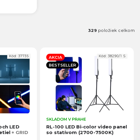
329
položiek celkom
Kód:
37735
Kód:
38290/1 S
AKCIA
BESTSELLER
Priemerné
SKLADOM V PRAHE
Prie
hodnotenie
hodno
voch LED
RL-100 LED Bi-color video panel
produktu
produ
etiel
+ GRID
so statívom (2700-7500K)
je
je