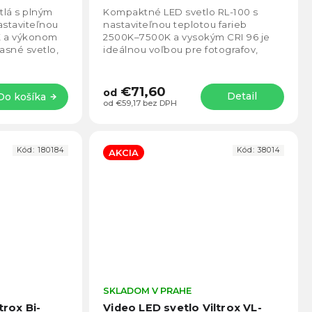
4,6
4,2
tlá s plným
Kompaktné LED svetlo RL-100 s
z
z
staviteľnou
nastaviteľnou teplotou farieb
5
5
K a výkonom
2500K–7500K a vysokým CRI 96 je
hviezdičiek.
hviezd
asné svetlo,
ideálnou voľbou pre fotografov,
0 lm
streamerov aj tvorcov obsahu.
Ponúka presné podanie...
€71,60
od
Detail
Do košíka
od €59,17 bez DPH
Kód:
180184
Kód:
38014
AKCIA
Priemerné
SKLADOM V PRAHE
Prie
hodnotenie
hodno
trox Bi-
Video LED svetlo Viltrox VL-