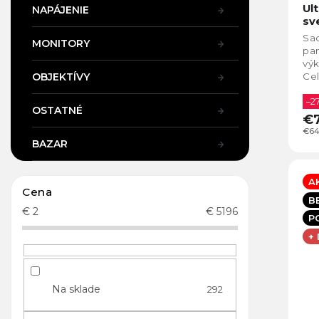
Ul
NAPÁJENIE
sv
Sa
MONITORY
pa
výk
OBJEKTÍVY
Cel
pos
vid
–2
OSTATNÉ
€
€64
BAZAR
A
Cena
B
€
2
€
5196
P
+
Na sklade
292