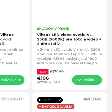
Priemerné
SKLADOM V PRAHE
Prie
hodnotenie
hodno
Viltrox
Viltrox LED video svetlo VL-
produktu
produ
 dvoch
S50B (5600K) pre foto a video +
je
je
ií,
2,6m statív
5,0
5,0
a statívov.
etlo Viltrox
Výkonné LED svetlo Viltrox VL-S50B
z
z
u farieb
s pevnou farebnou teplotou 5600K a
5
5
e
vysokým CRI 95 poskytuje až 1900
hviezdičiek.
hviezd
ch svetiel
lux/1m pre kvalitné nasvietenie pri
rov do siete a
fotení aj natáčaní. Ponúka tiché...
€179,60
–40 %
€106
Do košíka
Do košíka
€87,60 bez DPH
Kód:
36733/VAR
Kód:
98654
BESTSELLER
+ DARČEK ZDARMA