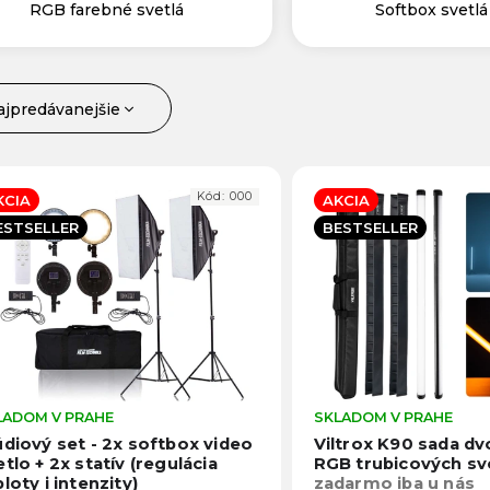
RGB farebné svetlá
Softbox svetlá
ajpredávanejšie
jlacnejšie
ajdrahšie
Kód:
000
KCIA
AKCIA
becedne
ESTSELLER
BESTSELLER
LADOM V PRAHE
Priemerné
SKLADOM V PRAHE
hodnotenie
údiový set - 2x softbox video
Viltrox K90 sada d
produktu
tlo + 2x statív (regulácia
RGB trubicových sv
je
loty i intenzity)
zadarmo iba u nás