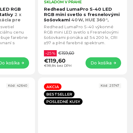
Priemerné
SKLADOM V PRAHE
Prie
hodnotenie
hodno
 LED RGB
Redhead LumaPro S-40 LED
produktu
produ
tatívy
2 x
RGB mini svetlo s fresnelovými
je
je
kácia pre
šošovkami
40W, HUE 360°,
4,5
5,0
2700K-6500K, CRI ≥97
svetiel
Redhead LumaPro S-40 výkonné
z
z
eciálnu cenu
RGB mini LED svetlo s Fresnelovými
5
5
ebuje farebne
šošovkami ponúka až 54 200 lx, CRI
hviezdičiek.
hviezd
ovnaní s
≥97 a plné farebné spektrum.
etlami je táto
Kompaktné, ale profesionálne
€159,60
riešenie s precíznou...
–25 %
€119,60
Do košíka
Do košíka
€98,84 bez DPH
Kód:
42640
Kód:
25747
AKCIA
BESTSELLER
POSLEDNÉ KUSY