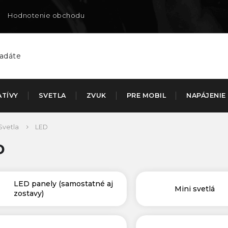
Hodnotenie obchodu
Doručenie na SK
ATÍVY
SVETLA
ZVUK
PRE MOBIL
NAPÁJENIE
Svetla
LED
D
LED panely (samostatné aj
Mini svetlá
zostavy)