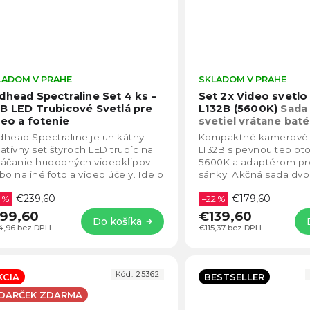
LADOM V PRAHE
Priemerné
SKLADOM V PRAHE
hodnotenie
dhead Spectraline Set 4 ks –
Set 2x Video svetlo 
produktu
B LED Trubicové Svetlá pre
L132B (5600K)
Sada
je
deo a fotenie
svetiel vrátane batér
4,4
adaptérov do siete 
head Spectraline je unikátny
Kompaktné kamerové sv
z
atívny set štyroch LED trubíc na
L132B s pevnou teploto
5
táčanie hudobných videoklipov
5600K a adaptérom pr
hviezdičiek.
bo na iné foto a video účely. Ide o
sánky. Akčná sada dvo
ravu štyroch RGB farebných
vrátane batérií, adapté
€239,60
€179,60
...
6 %
statívov.
–22 %
99,60
€139,60
Do košíka
4,96 bez DPH
€115,37 bez DPH
Kód:
25362
KCIA
BESTSELLER
 DARČEK ZDARMA