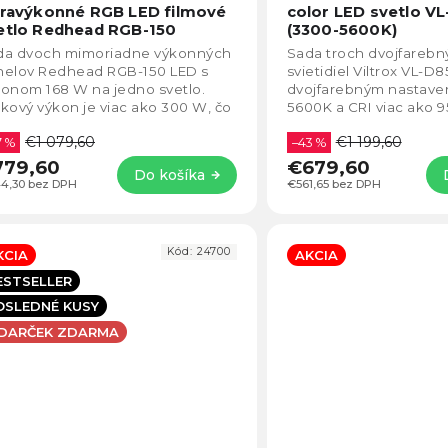
produktu
travýkonné RGB LED filmové
color LED svetlo V
je
etlo Redhead RGB-150
(3300-5600K)
4,8
da dvoch mimoriadne výkonných
Sada troch dvojfarebn
z
nelov Redhead RGB-150 LED s
svietidiel Viltrox VL-D8
5
onom 168 W na jedno svetlo.
dvojfarebným nastave
hviezdičiek.
kový výkon je viac ako 300 W, čo
5600K a CRI viac ako 
tačuje na osvetlenie podcastov,
profesionálne osvetlen
€1 079,60
€1 199,60
eoklipov a...
7 %
ovládaním, mäkkým...
–43 %
779,60
€679,60
Do košíka
4,30 bez DPH
€561,65 bez DPH
Kód:
24700
KCIA
AKCIA
ESTSELLER
OSLEDNÉ KUSY
 DARČEK ZDARMA