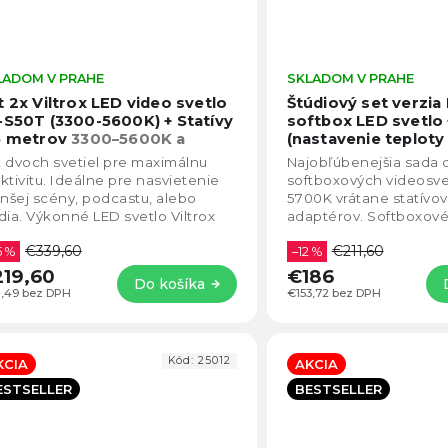
LADOM V PRAHE
Priemerné
SKLADOM V PRAHE
hodnotenie
t 2x Viltrox LED video svetlo
Štúdiový set verzia I
produktu
-S50T (3300-5600K) + Statívy
softbox LED svetlo 
je
6 metrov
3300–5600K a
(nastavenie teploty 
4,7
sokým CRI 95 poskytuje až
Sada obsahuje vošt
 dvoch svetiel pre maximálnu
Najobľúbenejšia sada
00 lux/1m
z
usmernenie svetla
ktivitu. Ideálne pre nasvietenie
softboxových videosve
5
šej scény, podcastu, alebo
5700K vrátane statívov
hviezdičiek.
dia. Výkonné LED svetlo Viltrox
adaptérov. Softboxové
S50T s plynulým nastavením
ideálne na fotografova
€339,60
€211,60
ebnej...
5 %
streamovanie....
–12 %
19,60
€186
Do košíka
1,49 bez DPH
€153,72 bez DPH
Kód:
25012
KCIA
AKCIA
ESTSELLER
BESTSELLER