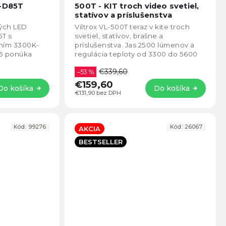
produktu
produ
L-D85T
500T - KIT troch video svetiel,
je
je
statívov a príslušenstva
5,0
4,8
ých LED
Viltrox VL-500T teraz v kite troch
z
z
5T s
svetiel, statívov, brašne a
5
5
ním 3300K-
príslušenstva. Jas 2500 lúmenov a
hviezdičiek.
hviezd
95 ponúka
regulácia teploty od 3300 do 5600
ie s plynulým
K.
€339,60
–53 %
€159,60
Do košíka
Do košíka
€131,90 bez DPH
Kód:
99276
Kód:
26067
AKCIA
BESTSELLER