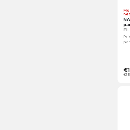
Mo
ne
NA
pa
Fi
Pr
pan
€1
€1 