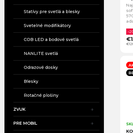
Na
sof
Statívy pre svetlá a blesky
570
ada
Svetelné modifikátory
ide
str
–2
€1
COB LED a bodové svetlá
€12
NANLITE svetlá
A
Odrazové dosky
B
Blesky
Rotačné plošiny
ZVUK
PRE MOBIL
SK
KO