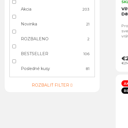
SK
Vi
Akcia
203
D8
Novinka
21
Pro
sve
vrá
ROZBALENO
2
BESTSELLER
106
€
€21
Posledné kusy
81
A
ROZBALIŤ FILTER
B