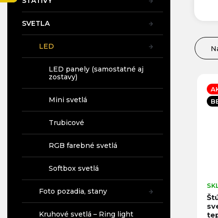
STATÍVY
SVETLA
LED
N
R
a
Na
LED panely (samostatné aj
d
V
zostavy)
N
e
ý
A
n
p
A
Mini svetlá
B
i
i
e
s
Trubicové
p
p
r
r
RGB farebné svetlá
o
o
d
d
Softbox svetlá
u
u
k
k
SK
t
Foto pozadia, stany
t
Št
o
o
sve
v
Kruhové svetlá – Ring light
v
tep