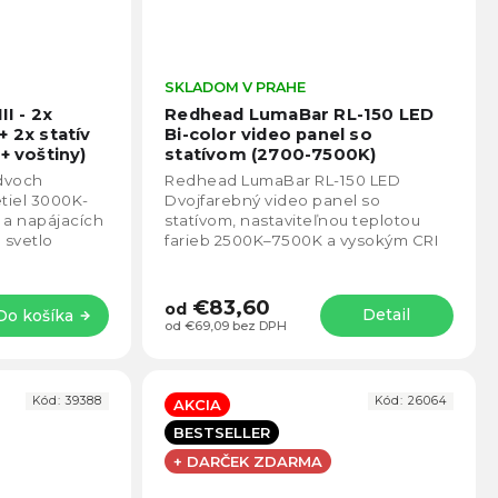
Priemerné
SKLADOM V PRAHE
Prie
hodnotenie
hodno
II - 2x
Redhead LumaBar RL-150 LED
produktu
produ
+ 2x statív
Bi-color video panel so
je
je
+ voštiny)
statívom (2700-7500K)
5,0
5,0
iny na
 dvoch
Redhead LumaBar RL-150 LED
z
z
tiel 3000K-
Dvojfarebný video panel so
5
5
 a napájacích
statívom, nastaviteľnou teplotou
hviezdičiek.
hviezd
 svetlo
farieb 2500K–7500K a vysokým CRI
nie, video a
96 je ideálnou voľbou pre fotografov,
streamerov aj...
€83,60
od
Detail
Do košíka
od €69,09 bez DPH
Kód:
39388
Kód:
26064
AKCIA
BESTSELLER
+ DARČEK ZDARMA