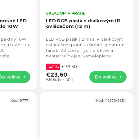
Priemerné
SKLADOM V PRAHE
Prie
hodnotenie
hodno
enosné LED
LED RGB pásik s diaľkovým IR
produktu
produ
tlo 10W
ovládačom (12 m)
je
je
5,0
5,0
mpaktný 10W
LED RGB pásik (12 m) s IR diaľkovým
z
z
anou batériou,
ovládačom ponúka široké spektrum
5
5
 20
farieb, 20 svetelných efektov a
hviezdičiek.
hviezd
tvára
nastaviteľný jas. Samolepiaca
etelné efekty
inštalácia, možnosť skrátenia a
€39,60
napájanie 12...
–40 %
€23,60
Do košíka
Do košíka
€19,50 bez DPH
Kód:
9777
Kód:
42370/JED