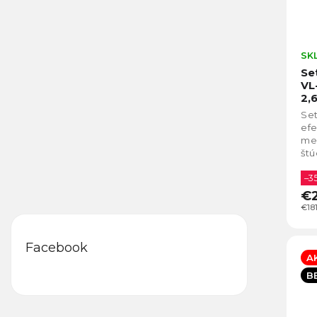
SK
Se
VL
2,
vy
Set
19
efe
men
štú
VL-
far
–3
€2
€18
Facebook
A
B