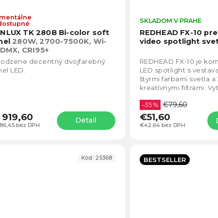
mentálne
Priemerné
SKLADOM V PRAHE
dostupné
hodnotenie
NLUX TK 280B Bi-color soft
REDHEAD FX-10 pr
produktu
nel
280W, 2700-7500K, Wi-
video spotlight sve
je
, DMX, CRI95+
5,0
irodzene decentný dvojfarebný
REDHEAD FX-10 je ko
z
el LED.
LED spotlight s vestav
5
štyrmi farbami svetla a
hviezdičiek.
kreatívnymi filtrami. Vy
pôsobivé projekcie, sv
€79,60
a atmosférické...
–35 %
 919,60
€51,60
Detail
586,45 bez DPH
€42,64 bez DPH
Kód:
25368
BESTSELLER