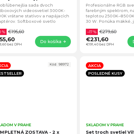
5,0
jobľúbenejšia sada dvoch
Profesionálne RGB sve
z
tboxových videosvetiel 3000K-
farebným spektrom, na
5
0K vrátane statívov a napájacích
teplotou 2500K–8500
hviezdičiek.
ptérov. Softboxové svetlo
30 W. Ponúka mäkké, j
álne na fotografovanie, video a
448 LED diód a až 230
€195,60
€279,60
eamovanie....
0 %
svetelného toku....
–17 %
55,60
€231,60
Do košíka
8,60 bez DPH
€191,40 bez DPH
Kód:
98972
KCIA
AKCIA
ESTSELLER
POSLEDNÉ KUSY
LADOM V PRAHE
Priemerné
SKLADOM V PRAHE
hodnotenie
MPLETNÁ ZOSTAVA - 2 x
Set troch svetiel Vil