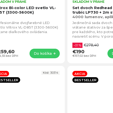
LADOM V PRAHE
Priemerné
SKLADOM V PRAHE
hodnotenie
ltrox Bi-color LED svetlo VL-
Set dvoch Redhead
produktu
5T (3300-5600K)
trubíc LP730 + 2m s
je
4000 lumenov, apli
4,9
smartfón, USB-C
fesionálne dvojfarebné LED
Jedinečná sada dvoch 
z
tlo Viltrox VL-D85T (3300-5600K)
vrátane statívov za šp
5
tane diaľkového ovládania.
pre každého, kto potr
hviezdičiek.
nasvietiť scénu. V por
bežnými trubicovými sv
€278,40
súprava...
–31 %
259,60
€190
Do košíka
4,55 bez DPH
€157,02 bez DPH
Kód:
30314
KCIA
AKCIA
ESTSELLER
BESTSELLER