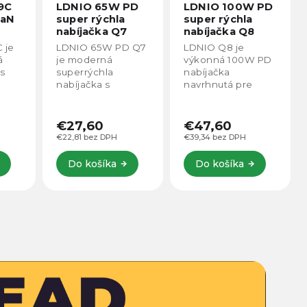
PD
LDNIO 100W PD
LDNIO Q408
super rýchla
100W GaN super
nabíjačka Q8
rýchla nabíjačka
D Q7
LDNIO Q8 je
LDNIO Q408 100W
výkonná 100W PD
GaN
nabíjačka
rýchlonabíjačka so
navrhnutá pre
4 USB portami (3×
5 W,
super rýchle a
USB-C, 1× USB-A)
bezpečné
na súčasné
nabíjanie širokej
nabíjanie
€47,60
€51,60
hle
škály zariadení –
viacerých
€39,34 bez DPH
€42,64 bez DPH
od smartfónov až
zariadení. Podpora
po notebooky.
PD, QC, PPS a
Do košíka
Do košíka
-C,
Disponuje
ďalších protokolov,
inteligentným
výkon až 100 W....
...
čipom pre...