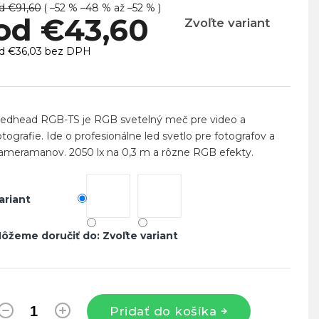
d €91,60
( –52 % –48 % až –52 % )
od
€43,60
Zvoľte variant
d
€36,03
bez DPH
ednotková
ena:
edhead RGB-TS je RGB svetelný meč pre video a
otografie. Ide o profesionálne led svetlo pre fotografov a
ameramanov. 2050 lx na 0,3 m a rôzne RGB efekty.
ariant
ôžeme doručiť do:
Zvoľte variant
Pridať do košíka