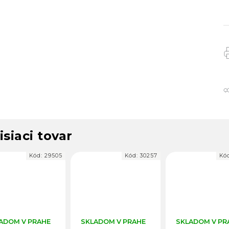
isiaci tovar
Kód:
30257
Kód:
25646
Kó
ADOM V PRAHE
SKLADOM V PRAHE
SKLADOM V PR