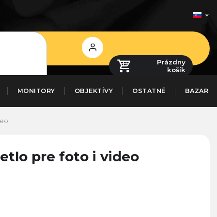
Prihlásenie
Prázdny
košík
MONITORY
OBJEKTÍVY
OSTATNÉ
BAZAR
deo
lo pre foto i video