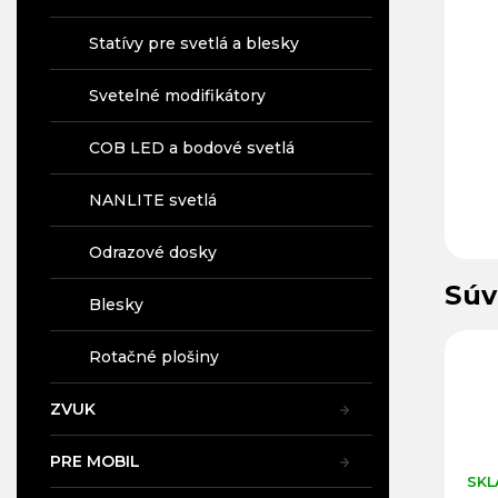
Statívy pre svetlá a blesky
Svetelné modifikátory
COB LED a bodové svetlá
NANLITE svetlá
Odrazové dosky
Súv
Blesky
45
Kód:
19529
Kód:
29505
Rotačné plošiny
ZVUK
PRE MOBIL
SKLADOM V PRAHE
SKLADOM V PRAHE
SKL