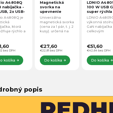
gnetická
LDNIO A4809C
LDNIO 65W 
rka na
100 W USB GaN
super rýchla
evnenie
super rýchla
nabíjačka Q7
bicového
nabíjačka – 2x
verzálna
LDNIO A4809C je
LDNIO 65W P
tla na kov
USB, 2x USB-C
netická svorka
výkonná stolná
je moderná
a za 1 pár, t. j. 2
GaN nabíjačka s
superrýchla
y). určená na
celkovým
nabíjačka s
pevnenie
výkonom až 100 W,
výkonom až 6
bicového svetla
ktorá umožňuje
ktorá bez
kovovým
rýchle a bezpečné
problémov
7,60
€51,60
€27,60
dmetom. Pre
nabíjanie
zvládne aj rýc
81 bez DPH
€42,64 bez DPH
€22,81 bez DPH
šie trubicové
viacerých
nabíjanie
lá, ako je
zariadení súčasne.
notebookov.
o košíka
Do košíka
Do košíka
Tube 6C II...
Ponúka štyri porty
Ponúka 2× USB
(2× USB-C,...
1× USB-A a
Lightning port s
drobný popis