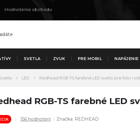
Hodnotenie obchodu
Doručenie na SK
ATÍVY
SVETLA
ZVUK
PRE MOBIL
NAPÁJENIE
Svetla
LED
Redhead RGB-TS farebné LED svetlo pre foto i vi
edhead RGB-TS farebné LED svet
Priemerné
156 hodnotení
Značka:
REDHEAD
KCIA
hodnotenie
produktu
je