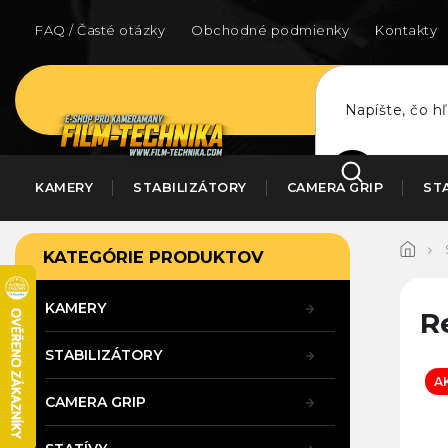
Prejsť
na
FAQ / Časté otázky
Obchodné podmienky
Kontakty
obsah
HĽADAŤ
KAMERY
STABILIZÁTORY
CAMERA GRIP
ST
B
Preskočiť
KATEGÓRIE PRODUKTOV
kategórie
o
č
n
KAMERY
R
ý
p
STABILIZÁTORY
a
A
n
CAMERA GRIP
e
l