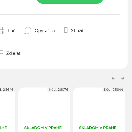
Tlač
Opýtať sa
Strážiť
Zdieľať
Previous
Next
d:
26076
Kód:
25644
Kód:
25683
AHE
SKLADOM V PRAHE
SKLADOM V PRAHE