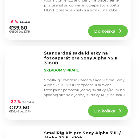
Alpha 7CR 4422 je určený na pripevnenie
príslušenstva, ochranu fotoaparátu a portu
HDMI. Obsahuje klietku a svorku na kábel
Priemerné
HDMI.
hodnotenie
–6 %
€63,60
produktu
€59,60
Do košíka
je
€49,26 bez DPH
5,0
z
5
Štandardná sada klietky na
hviezdičiek.
fotoaparát pre Sony Alpha 7S III
3180B
SKLADOM V PRAHE
SmallRig Standard Camera Cage Kit pre Sony
Alpha 7S III 3180D bezpečne uzamkne
fotoaparát pomocou jednej skrutky 1/4"-20 na
Priemerné
spodnej strane a jednej skrutky M2,5 na boku.
hodnotenie
–27 %
€175,60
produktu
€127,60
Do košíka
je
€105,45 bez DPH
5,0
z
5
SmallRig Kit pre Sony Alpha 7 III /
hviezdičiek.
Alpha 7R III 4198