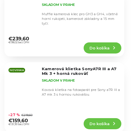
SKLADOM V PRAHE
Muffle kamerová klec pro GH3 a GH4, včetně
horní rukojeti, kamerové základny a 15 mm
tyčí.
Priemerné
hodnotenie
€239,60
produktu
€198,02 bez DPH
Do košíka
je
4,7
z
5
Kamerová klietka SonyA7R III a A7
hviezdičiek.
NOVINKA
Mk 3 + horná rukoväť
SKLADOM V PRAHE
Kovová klietka na fotoaparát pre Sony a7R III a
A7 mk 3 s hornou rukoväťou.
Priemerné
hodnotenie
–27 %
€219,60
produktu
€159,60
Do košíka
je
€131,90 bez DPH
5,0