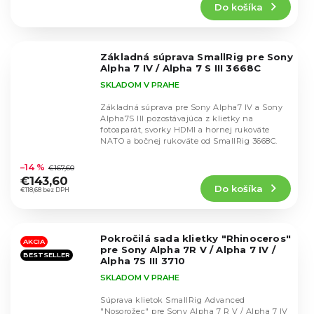
Do košíka
je
4,4
z
5
Základná súprava SmallRig pre Sony
hviezdičiek.
Alpha 7 IV / Alpha 7 S III 3668C
SKLADOM V PRAHE
Základná súprava pre Sony Alpha7 IV a Sony
Alpha7S III pozostávajúca z klietky na
fotoaparát, svorky HDMI a hornej rukoväte
NATO a bočnej rukoväte od SmallRig 3668C.
Priemerné
hodnotenie
–14 %
€167,60
produktu
€143,60
Do košíka
je
€118,68 bez DPH
4,9
z
5
Pokročilá sada klietky "Rhinoceros"
hviezdičiek.
AKCIA
pre Sony Alpha 7R V / Alpha 7 IV /
BESTSELLER
Alpha 7S III 3710
SKLADOM V PRAHE
Súprava klietok SmallRig Advanced
"Nosorožec" pre Sony Alpha 7 R V / Alpha 7 IV