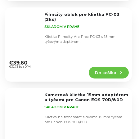
z
5
Filmcity oblúk pre klietku FC-03
hviezdičiek.
(2ks)
SKLADOM V PRAHE
Klietka Filmcity Arc Proc FC-03 s 15 mm
tyčovým adaptérom.
Priemerné
hodnotenie
€39,60
produktu
€32,73 bez DPH
Do košíka
je
5,0
z
5
Kamerová klietka 15mm adaptérom
hviezdičiek.
a tyčami pre Canon EOS 70D/80D
SKLADOM V PRAHE
Klietka na fotoaparát s dvoma 15 mm tyčami
pre Canon EOS 70D/80D.
Priemerné