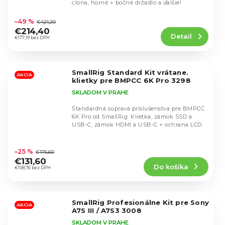
clona, horné + bočné držadlo a ďalšie!
Priemerné
hodnotenie
–49 %
€421,20
produktu
€214,40
Detail
je
€177,19 bez DPH
5,0
z
5
SmallRig Standard Kit vrátane.
hviezdičiek.
AKCIA
klietky pre BMPCC 6K Pro 3298
SKLADOM V PRAHE
Štandardná súprava príslušenstva pre BMPCC
6K Pro od SmallRig. Klietka, zámok SSD a
USB-C, zámok HDMI a USB-C + ochrana LCD.
Priemerné
hodnotenie
–25 %
€175,60
produktu
€131,60
Do košíka
je
€108,76 bez DPH
5,0
z
5
SmallRig Profesionálne Kit pre Sony
hviezdičiek.
AKCIA
A7S III / A7S3 3008
SKLADOM V PRAHE