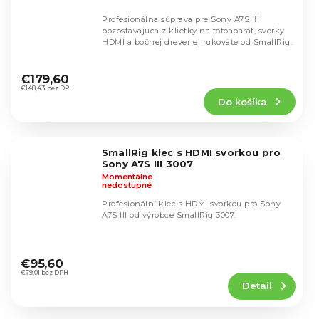
Profesionálna súprava pre Sony A7S III
pozostávajúca z klietky na fotoaparát, svorky
HDMI a bočnej drevenej rukoväte od SmallRig.
Priemerné
hodnotenie
€179,60
produktu
€148,43 bez DPH
Do košíka
je
4,9
z
5
SmallRig klec s HDMI svorkou pro
hviezdičiek.
Sony A7S III 3007
Momentálne
nedostupné
Profesionální klec s HDMI svorkou pro Sony
A7S III od výrobce SmallRig 3007.
Priemerné
hodnotenie
€95,60
produktu
€79,01 bez DPH
Detail
je
4,9
z