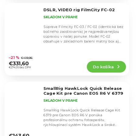
z
5
DSLR, VIDEO rig FilmCity FC-02
hviezdičiek.
SKLADOM V PRAHE
Súprava Filmcity FC-03 / FC-02 (identická bez
bočného zaostrovania) je najpredávanejšou
súpravou v našej ponuke. Model FC-02
obsahuje v základnom balení matný box aj
follow...
Priemerné
hodnotenie
–21 %
€419,96
produktu
€331,60
Do košíka
je
€274,05 bez DPH
5,0
z
5
SmallRig HawkLock Quick Release
hviezdičiek.
Cage Kit pre Canon EOS R6 V 6379
SKLADOM V PRAHE
SmallRig HawkLock Quick Release Cage Kit
6379 pre Canon EOS R6 V ponúka
profesionálnu ochranu fotoaparátu,
rýchloupínací systém HawkLock a široké
Priemerné
možnosti rozšírenia....
hodnotenie
€143,60