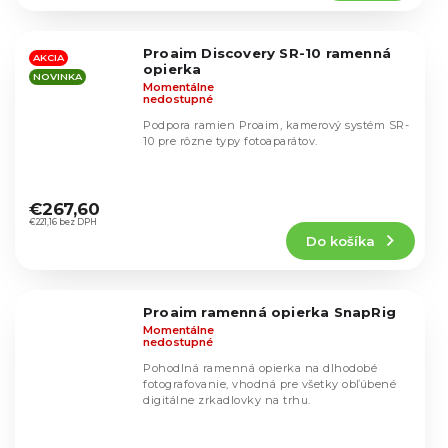
4,8
z
5
Proaim Discovery SR-10 ramenná
hviezdičiek.
AKCIA
opierka
NOVINKA
Momentálne
nedostupné
Podpora ramien Proaim, kamerový systém SR-
10 pre rôzne typy fotoaparátov.
Priemerné
hodnotenie
€267,60
produktu
€221,16 bez DPH
Do košíka
je
4,7
z
5
Proaim ramenná opierka SnapRig
hviezdičiek.
Momentálne
nedostupné
Pohodlná ramenná opierka na dlhodobé
fotografovanie, vhodná pre všetky obľúbené
digitálne zrkadlovky na trhu.
Priemerné