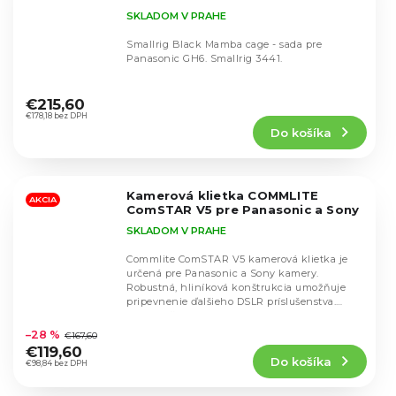
SKLADOM V PRAHE
Smallrig Black Mamba cage - sada pre
Panasonic GH6. Smallrig 3441.
Priemerné
hodnotenie
€215,60
produktu
€178,18 bez DPH
Do košíka
je
5,0
z
5
Kamerová klietka COMMLITE
hviezdičiek.
AKCIA
ComSTAR V5 pre Panasonic a Sony
SKLADOM V PRAHE
Commlite ComSTAR V5 kamerová klietka je
určená pre Panasonic a Sony kamery.
Robustná, hliníková konštrukcia umožňuje
pripevnenie ďalšieho DSLR príslušenstva.
Priemerné
15mm tyčové...
hodnotenie
–28 %
€167,60
produktu
€119,60
Do košíka
je
€98,84 bez DPH
4,8