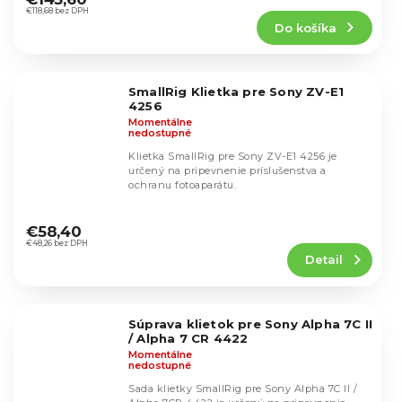
produktu
€118,68 bez DPH
Do košíka
je
5,0
z
5
SmallRig Klietka pre Sony ZV-E1
hviezdičiek.
4256
Momentálne
nedostupné
Klietka SmallRig pre Sony ZV-E1 4256 je
určený na pripevnenie príslušenstva a
ochranu fotoaparátu.
Priemerné
hodnotenie
€58,40
produktu
€48,26 bez DPH
Detail
je
5,0
z
5
Súprava klietok pre Sony Alpha 7C II
hviezdičiek.
/ Alpha 7 CR 4422
Momentálne
nedostupné
Sada klietky SmallRig pre Sony Alpha 7C II /