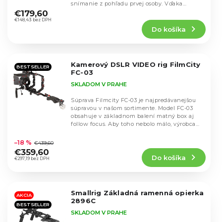
u
Priemerné
snímanie z pohľadu prvej osoby. Vďaka
u
hodnotenie
k
ergonomickému...
€179,60
k
produktu
€148,43 bez DPH
t
t
Do košíka
je
o
o
5,0
v
v
z
5
Kamerový DSLR VIDEO rig FilmCity
hviezdičiek.
BESTSELLER
FC-03
SKLADOM V PRAHE
Súprava Filmcity FC-03 je najpredávanejšou
súpravou v našom sortimente. Model FC-03
obsahuje v základnom balení matný box aj
follow focus. Aby toho nebolo málo, výrobca
Priemerné
sa...
hodnotenie
–18 %
€439,60
produktu
€359,60
Do košíka
je
€297,19 bez DPH
4,8
z
5
Smallrig Základná ramenná opierka
hviezdičiek.
AKCIA
2896C
BESTSELLER
SKLADOM V PRAHE