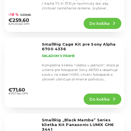
/ Alpha 7S III 3710 je navrhnutý tak, aby
Priemerné
znižoval namáhanie ramena, zvyšoval
hodnotenie
stabilitu a...
–18 %
€319,96
produktu
€259,60
Do košíka
je
€214,55 bez DPH
4,9
z
5
SmallRig Cage Kit pre Sony Alpha
hviezdičiek.
6700 4336
SKLADOM V PRAHE
Kompletná klietka "všetko v jednom", ktorá je
určená pre fotoaparát Sony A6700 a obsahuje
svorku na kábel HDMI, chráni fotoaparát a
zároveň uľahčuje snímanie pomocou
Priemerné
viacerých...
hodnotenie
€71,60
produktu
€59,17 bez DPH
Do košíka
je
4,8
z
5
SmallRig „Black Mamba” Series
hviezdičiek.
klietka Kit Panasonic LUMIX GH6
3441