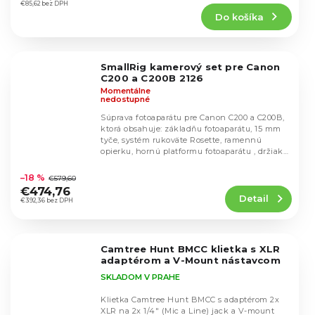
produktu
€85,62 bez DPH
Do košíka
je
5,0
z
5
SmallRig kamerový set pre Canon
hviezdičiek.
C200 a C200B 2126
Momentálne
nedostupné
Súprava fotoaparátu pre Canon C200 a C200B,
ktorá obsahuje: základňu fotoaparátu, 15 mm
tyče, systém rukoväte Rosette, ramennú
opierku, hornú platformu fotoaparátu , držiak
Priemerné
EVF...
hodnotenie
–18 %
€579,60
produktu
€474,76
Detail
je
€392,36 bez DPH
5,0
z
5
Camtree Hunt BMCC klietka s XLR
hviezdičiek.
adaptérom a V-Mount nástavcom
SKLADOM V PRAHE
Klietka Camtree Hunt BMCC s adaptérom 2x
XLR na 2x 1/4" (Mic a Line) jack a V-mount