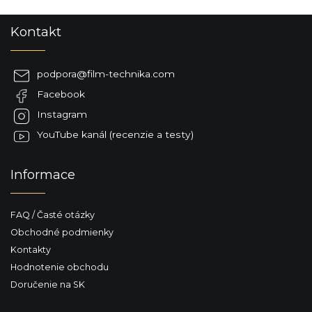
v
Z
ý
Kontakt
á
p
p
i
s
ä
podpora
@
film-technika.com
u
t
Facebook
i
e
Instagram
YouTube kanál (recenzie a testy)
Informace
FAQ / Časté otázky
Obchodné podmienky
Kontakty
Hodnotenie obchodu
Doručenie na SK