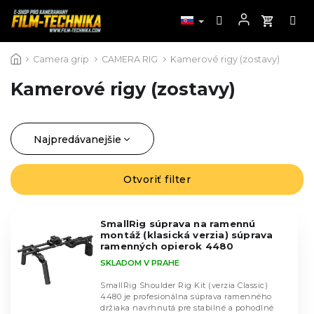
Prejsť
Camera grip
CAMERA RIG
Kamerové rigy (zostavy)
na
obsah
Kamerové rigy (zostavy)
Najpredávanejšie
R
a
Najlacnejšie
d
Otvoriť filter
V
Najdrahšie
e
ý
n
Abecedne
p
i
SmallRig súprava na ramennú
i
montáž (klasická verzia) súprava
e
s
ramenných opierok 4480
p
p
SKLADOM V PRAHE
r
r
o
SmallRig Shoulder Rig Kit (verzia Classic)
o
4480 je profesionálna súprava ramenného
d
d
držiaka navrhnutá pre stabilné a pohodlné