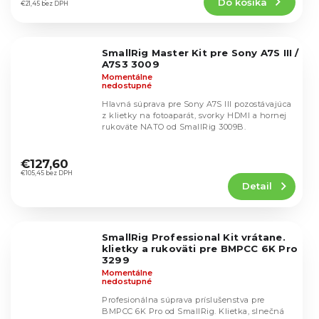
Do košíka
je
€21,45 bez DPH
4,8
z
5
SmallRig Master Kit pre Sony A7S III /
hviezdičiek.
A7S3 3009
Momentálne
nedostupné
Hlavná súprava pre Sony A7S III pozostávajúca
z klietky na fotoaparát, svorky HDMI a hornej
rukoväte NATO od SmallRig 3009B.
Priemerné
hodnotenie
€127,60
produktu
€105,45 bez DPH
Detail
je
4,9
z
5
SmallRig Professional Kit vrátane.
hviezdičiek.
klietky a rukoväti pre BMPCC 6K Pro
3299
Momentálne
nedostupné
Profesionálna súprava príslušenstva pre
BMPCC 6K Pro od SmallRig. Klietka, slnečná