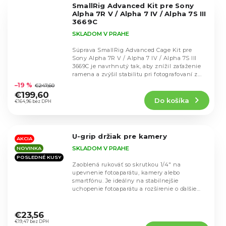
SmallRig Advanced Kit pre Sony
hviezdičiek.
Alpha 7R V / Alpha 7 IV / Alpha 7S III
3669C
SKLADOM V PRAHE
Súprava SmallRig Advanced Cage Kit pre
Sony Alpha 7R V / Alpha 7 IV / Alpha 7S III
3669C je navrhnutý tak, aby znížil zaťaženie
Priemerné
ramena a zvýšil stabilitu pri fotografovaní z...
hodnotenie
–19 %
€247,60
produktu
€199,60
Do košíka
je
€164,96 bez DPH
4,8
z
5
U-grip držiak pre kamery
hviezdičiek.
AKCIA
SKLADOM V PRAHE
NOVINKA
POSLEDNÉ KUSY
Zaoblená rukoväť so skrutkou 1/4" na
upevnenie fotoaparátu, kamery alebo
smartfónu. Je ideálny na stabilnejšie
uchopenie fotoaparátu a rozšírenie o ďalšie
príslušenstvo, ako sú...
Priemerné
hodnotenie
€23,56
produktu
€19,47 bez DPH