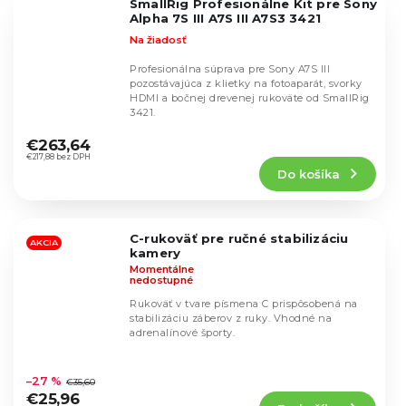
SmallRig Profesionálne Kit pre Sony
hviezdičiek.
Alpha 7S III A7S III A7S3 3421
Na žiadosť
Profesionálna súprava pre Sony A7S III
pozostávajúca z klietky na fotoaparát, svorky
HDMI a bočnej drevenej rukoväte od SmallRig
3421.
Priemerné
hodnotenie
€263,64
produktu
€217,88 bez DPH
Do košíka
je
5,0
z
5
C-rukoväť pre ručné stabilizáciu
hviezdičiek.
AKCIA
kamery
Momentálne
nedostupné
Rukoväť v tvare písmena C prispôsobená na
stabilizáciu záberov z ruky. Vhodné na
adrenalínové športy.
Priemerné
hodnotenie
–27 %
€35,60
produktu
€25,96