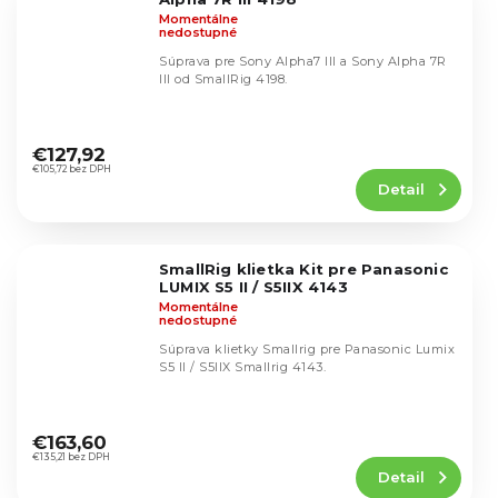
Momentálne
nedostupné
Súprava pre Sony Alpha7 III a Sony Alpha 7R
III od SmallRig 4198.
Priemerné
hodnotenie
€127,92
produktu
€105,72 bez DPH
Detail
je
5,0
z
5
SmallRig klietka Kit pre Panasonic
hviezdičiek.
LUMIX S5 II / S5IIX 4143
Momentálne
nedostupné
Súprava klietky Smallrig pre Panasonic Lumix
S5 II / S5IIX Smallrig 4143.
Priemerné
hodnotenie
€163,60
produktu
€135,21 bez DPH
Detail
je