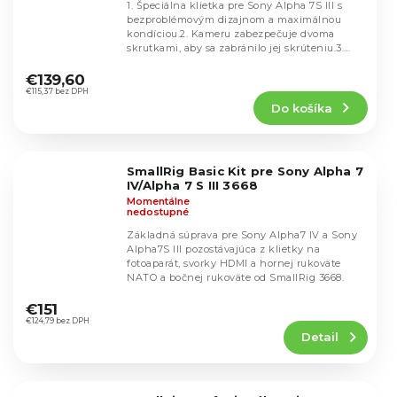
1. Špeciálna klietka pre Sony Alpha 7S III s
bezproblémovým dizajnom a maximálnou
kondíciou.2. Kameru zabezpečuje dvoma
skrutkami, aby sa zabránilo jej skrúteniu.3.
Priemerné
Viacero...
hodnotenie
€139,60
produktu
€115,37 bez DPH
Do košíka
je
5,0
z
5
SmallRig Basic Kit pre Sony Alpha 7
hviezdičiek.
IV/Alpha 7 S III 3668
Momentálne
nedostupné
Základná súprava pre Sony Alpha7 IV a Sony
Alpha7S III pozostávajúca z klietky na
fotoaparát, svorky HDMI a hornej rukoväte
NATO a bočnej rukoväte od SmallRig 3668.
Priemerné
hodnotenie
€151
produktu
€124,79 bez DPH
Detail
je
5,0
z
5