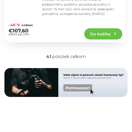
podporného systému pozostávajúceho z
dvoch 15 mm tyčí vám konečne zabezpečí
pohodlné uchopenie kamery BMPCC.
Priemerné
hodnotenie
–46 %
€199,60
produktu
€107,60
Do košíka
je
€88,93 bez DPH
5,0
z
5
41
položiek celkom
hviezdičiek.
O
v
l
á
d
a
c
i
e
p
r
v
k
y