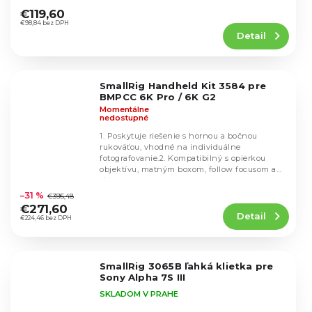
hodnotenie
€119,60
produktu
€98,84 bez DPH
Detail
je
4,5
z
5
SmallRig Handheld Kit 3584 pre
hviezdičiek.
BMPCC 6K Pro / 6K G2
Momentálne
nedostupné
1. Poskytuje riešenie s hornou a bočnou
rukoväťou, vhodné na individuálne
fotografovanie.2. Kompatibilný s opierkou
objektívu, matným boxom, follow focusom a
Priemerné
ďalším...
hodnotenie
–31 %
€395,48
produktu
€271,60
Detail
je
€224,46 bez DPH
4,7
z
5
SmallRig 3065B ľahká klietka pre
hviezdičiek.
Sony Alpha 7S III
SKLADOM V PRAHE