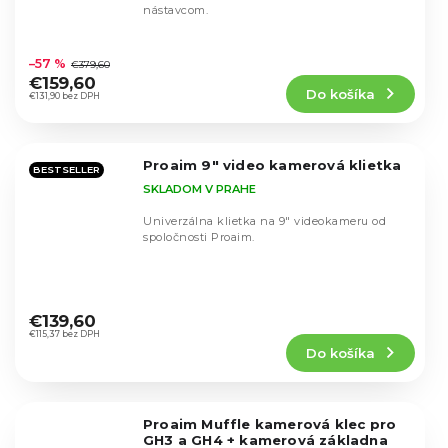
nástavcom.
Priemerné
hodnotenie
–57 %
€379,60
produktu
€159,60
Do košíka
je
€131,90 bez DPH
4,8
z
5
Proaim 9" video kamerová klietka
hviezdičiek.
BESTSELLER
SKLADOM V PRAHE
Univerzálna klietka na 9" videokameru od
spoločnosti Proaim.
Priemerné
hodnotenie
€139,60
produktu
€115,37 bez DPH
Do košíka
je
5,0
z
5
Proaim Muffle kamerová klec pro
hviezdičiek.
GH3 a GH4 + kamerová základna