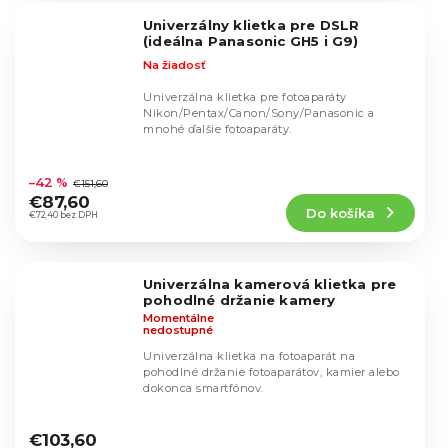
5
Univerzálny klietka pre DSLR
hviezdičiek.
(ideálna Panasonic GH5 i G9)
Na žiadosť
Univerzálna klietka pre fotoaparáty
Nikon/Pentax/Canon/Sony/Panasonic a
mnohé ďalšie fotoaparáty.
Priemerné
hodnotenie
–42 %
€151,60
produktu
€87,60
Do košíka
je
€72,40 bez DPH
4,9
z
5
Univerzálna kamerová klietka pre
hviezdičiek.
pohodlné držanie kamery
Momentálne
nedostupné
Univerzálna klietka na fotoaparát na
pohodlné držanie fotoaparátov, kamier alebo
dokonca smartfónov.
Priemerné
hodnotenie
€103,60