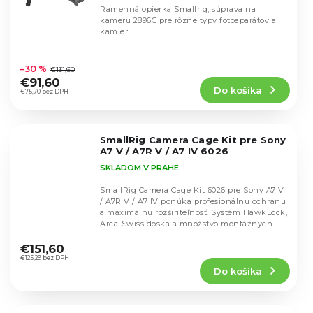
Ramenná opierka Smallrig, súprava na
kameru 2896C pre rôzne typy fotoaparátov a
kamier.
Priemerné
hodnotenie
–30 %
€131,60
produktu
€91,60
Do košíka
je
€75,70 bez DPH
4,7
z
5
SmallRig Camera Cage Kit pre Sony
hviezdičiek.
A7 V / A7R V / A7 IV 6026
SKLADOM V PRAHE
SmallRig Camera Cage Kit 6026 pre Sony A7 V
/ A7R V / A7 IV ponúka profesionálnu ochranu
a maximálnu rozširiteľnosť. Systém HawkLock,
Arca-Swiss doska a množstvo montážnych...
Priemerné
hodnotenie
€151,60
produktu
€125,29 bez DPH
Do košíka
je
5,0
z
5