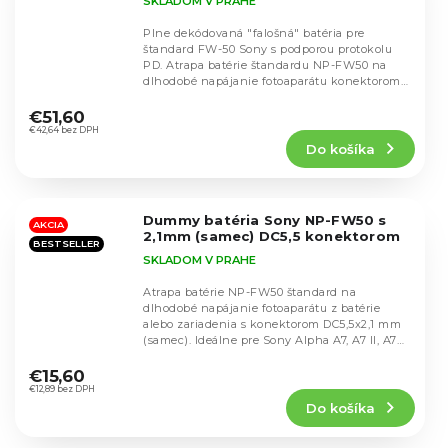
SKLADOM V PRAHE
Plne dekódovaná "falošná" batéria pre
štandard FW-50 Sony s podporou protokolu
PD. Atrapa batérie štandardu NP-FW50 na
dlhodobé napájanie fotoaparátu konektorom
Priemerné
USB-C. Ideálne...
hodnotenie
€51,60
produktu
€42,64 bez DPH
Do košíka
je
5,0
z
5
Dummy batéria Sony NP-FW50 s
hviezdičiek.
AKCIA
2,1mm (samec) DC5,5 konektorom
BESTSELLER
SKLADOM V PRAHE
Atrapa batérie NP-FW50 štandard na
dlhodobé napájanie fotoaparátu z batérie
alebo zariadenia s konektorom DC5,5x2,1 mm
(samec). Ideálne pre Sony Alpha A7, A7 II, A7R,
Priemerné
A7R II,...
hodnotenie
€15,60
produktu
€12,89 bez DPH
Do košíka
je
5,0