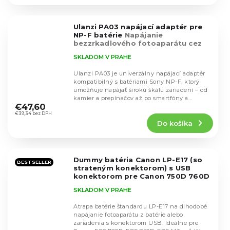
4,8
z
5
Ulanzi PA03 napájací adaptér pre
hviezdičiek.
NP-F batérie
Napájanie
bezzrkadlového fotoaparátu cez
USB-C
SKLADOM V PRAHE
Ulanzi PA03 je univerzálny napájací adaptér
kompatibilný s batériami Sony NP-F, ktorý
umožňuje napájať širokú škálu zariadení – od
Priemerné
kamier a prepínačov až po smartfóny a
hodnotenie
€47,60
tablety....
produktu
€39,34 bez DPH
Do košíka
je
5,0
z
5
Dummy batéria Canon LP-E17 (so
hviezdičiek.
BESTSELLER
strateným konektorom) s USB
konektorom pre Canon 750D 760D
800D
SKLADOM V PRAHE
Atrapa batérie štandardu LP-E17 na dlhodobé
napájanie fotoaparátu z batérie alebo
zariadenia s konektorom USB. Ideálne pre
Priemerné