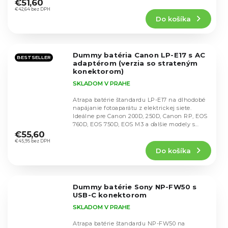
hodnotenie
€51,60
produktu
€42,64 bez DPH
Do košíka
je
4,7
z
5
Dummy batéria Canon LP-E17 s AC
hviezdičiek.
BESTSELLER
adaptérom (verzia so strateným
konektorom)
SKLADOM V PRAHE
Atrapa batérie štandardu LP-E17 na dlhodobé
napájanie fotoaparátu z elektrickej siete.
Ideálne pre Canon 200D, 250D, Canon RP, EOS
Priemerné
760D, EOS 750D, EOS M3 a ďalšie modely s
hodnotenie
týmto...
€55,60
produktu
€45,95 bez DPH
Do košíka
je
5,0
z
5
Dummy batérie Sony NP-FW50 s
hviezdičiek.
USB-C konektorom
SKLADOM V PRAHE
Atrapa batérie štandardu NP-FW50 na