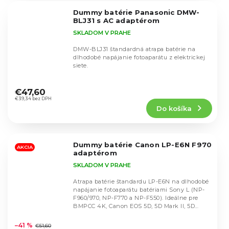
5
Dummy batérie Panasonic DMW-
hviezdičiek.
BLJ31 s AC adaptérom
SKLADOM V PRAHE
DMW-BLJ31 štandardná atrapa batérie na
dlhodobé napájanie fotoaparátu z elektrickej
siete.
Priemerné
hodnotenie
€47,60
produktu
€39,34 bez DPH
Do košíka
je
4,9
z
5
Dummy batérie Canon LP-E6N F970
hviezdičiek.
AKCIA
adaptérom
SKLADOM V PRAHE
Atrapa batérie štandardu LP-E6N na dlhodobé
napájanie fotoaparátu batériami Sony L (NP-
F960/970, NP-F770 a NP-F550). Ideálne pre
BMPCC 4K, Canon EOS 5D, 5D Mark II, 5D
Priemerné
Mark III,...
hodnotenie
–41 %
€51,60