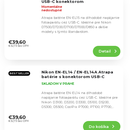
USB-C konektorom
Momentálne
nedostupné
Atrapa batérie EN-EL15 na dlhodobé napájanie
fotoaparátu cez USB-C. Ideálne pre Nikon
D7500/D7200/D7100/D7000/D850 a ďalšie
modely s týmto štandardom.
Priemerné
hodnotenie
€39,60
produktu
€32,73 bez DPH
Detail
je
4,6
z
5
Nikon EN-EL14 / EN-EL14A Atrapa
hviezdičiek.
BESTSELLER
batérie s konektorom USB-C
SKLADOM V PRAHE
Atrapa batérie EN-EL14 na dlhodobé
napájanie fotoaparátu cez USB-C. Ideálne pre
Nikon D3100, D3200, D3300, D5100, D5200,
D5300, D5500, CoolPix P7000, P7100, P7700,
Priemerné
P7800 a...
hodnotenie
€39,60
produktu
€32,73 bez DPH
Do košíka
je