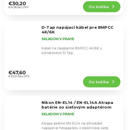
produktu
€30,20
Do košíka
je
€24,96 bez DPH
5,0
z
5
D-Tap napájací kábel pre BMPCC
hviezdičiek.
4K/6K
SKLADOM V PRAHE
Kábel na napájanie BMPCC 4K/6K s
konektorom D-Tap.
Priemerné
hodnotenie
€47,60
produktu
€39,34 bez DPH
Do košíka
je
5,0
z
5
Nikon EN-EL14 / EN-EL14A Atrapa
hviezdičiek.
batérie so sieťovým adaptérom
SKLADOM V PRAHE
Atrapa batérie EN-EL14 na dlhodobé
napájanie fotoaparátu z elektrickej siete.