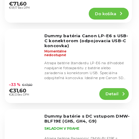
hodnotenie
€71,60
produktu
€59,17 bez DPH
Do košíka
je
4,7
z
5
Dummy batéria Canon LP-E6 s USB-
hviezdičiek.
C konektorom (odpojovacia USB-C
koncovka)
Momentálne
nedostupné
Atrapa batérie štandardu LP-E6 na dlhodobé
napájanie fotoaparátu z batérie alebo
zariadenia s konektorom USB. Špeciálna
Priemerné
odpojiteľná koncovka. Ideálne pre Canon 5D
hodnotenie
mk II, 5D mk...
–33 %
€47,60
produktu
€31,60
Detail
je
€26,12 bez DPH
5,0
z
5
Dummy batérie s DC vstupom DMW-
hviezdičiek.
BLF19E (GH5, GH4, G9)
SKLADOM V PRAHE
Atrapa batérie Panasonic DMW-BLF19E s