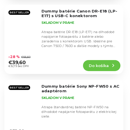
z
5
Dummy batérie Canon DR-E18 (LP-
hviezdičiek.
BESTSELLER
E17) s USB-C konektorom
SKLADOM V PRAHE
Atrapa batérie DR-E18 (LP-E17) na dlhodobé
napájanie fotoaparátu z batérie alebo
zariadenia s konektorom USB. Ideálne pre
Canon 750D / 760D a ďalšie modely s týmto
Priemerné
štandardom.
hodnotenie
–28 %
€55,60
produktu
€39,60
Do košíka
je
€32,73 bez DPH
4,7
z
5
Dummy batérie Sony NP-FW50 s AC
hviezdičiek.
BESTSELLER
adaptérom
SKLADOM V PRAHE
Atrapa štandardnej batérie NP-FW50 na
dlhodobé napájanie fotoaparátu z elektrickej
siete.
Priemerné