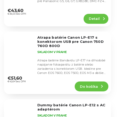
pre Panasonic G5, G6, G7, GX8,G80, DMC-FZ40,
Priemerné
DMC-FZ45,...
hodnotenie
€43,60
produktu
€36,03 bez DPH
Detail
je
4,9
z
5
Atrapa batérie Canon LP-E17 s
hviezdičiek.
konektorom USB pre Canon 750D
760D 800D
SKLADOM V PRAHE
Atrapa batérie štandardu LP-E17 na dlhodobé
napájanie fotoaparátu z batérie alebo
zariadenia s konektorom USB. Ideálne pre
Priemerné
Canon EOS 760D, EOS 750D, EOS M3 a ďalšie
hodnotenie
modely s...
€51,60
produktu
€42,64 bez DPH
Do košíka
je
4,7
z
5
Dummy batérie Canon LP-E12 s AC
hviezdičiek.
adaptérom
SKLADOM V PRAHE