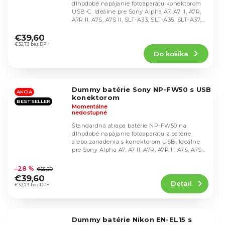
dlhodobé napájanie fotoaparátu konektorom
USB-C. Ideálne pre Sony Alpha A7, A7 II, A7R,
A7R II, A7S, A7S II, SLT-A33, SLT-A35, SLT-A37,...
Priemerné
hodnotenie
€39,60
produktu
€32,73 bez DPH
Do košíka
je
4,8
z
5
Dummy batérie Sony NP-FW50 s USB
hviezdičiek.
AKCIA
konektorom
BESTSELLER
Momentálne
nedostupné
Štandardná atrapa batérie NP-FW50 na
dlhodobé napájanie fotoaparátu z batérie
alebo zariadenia s konektorom USB. Ideálne
pre Sony Alpha A7, A7 II, A7R, A7R II, A7S, A7S
Priemerné
II,...
hodnotenie
–28 %
€55,60
produktu
€39,60
Detail
je
€32,73 bez DPH
4,8
z
5
Dummy batérie Nikon EN-EL15 s
hviezdičiek.