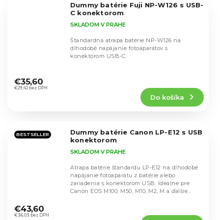
Dummy batérie Fuji NP-W126 s USB-
hviezdičiek.
C konektorom
SKLADOM V PRAHE
Štandardná atrapa batérie NP-W126 na
dlhodobé napájanie fotoaparátov s
konektorom USB-C.
Priemerné
hodnotenie
€35,60
produktu
€29,42 bez DPH
Do košíka
je
5,0
z
5
Dummy batérie Canon LP-E12 s USB
hviezdičiek.
BESTSELLER
konektorom
SKLADOM V PRAHE
Atrapa batérie štandardu LP-E12 na dlhodobé
napájanie fotoaparátu z batérie alebo
zariadenia s konektorom USB. Ideálne pre
Canon EOS M100, M50, M10, M2, M a ďalšie
Priemerné
modely s...
hodnotenie
€43,60
produktu
€36,03 bez DPH