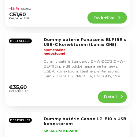
Priemerné
štandardom.
hodnotenie
–13 %
€59,60
produktu
€51,60
Do košíka
je
€42,64 bez DPH
4,7
z
5
Dummy baterie Panasonic BLF19E s
hviezdičiek.
BESTSELLER
USB-C konektorem (Lumix GH5)
Momentálne
nedostupné
Dummy batéria štandardu DMW-DCC12(DMW-
BLF19E) pre dlhodobé napájanie kamery s
USB-C konektorom. Ideálne pre Panasonic
Lumix DMC-GH3, DMC-GH4, DMC-GH5, G9 a
Priemerné
ďalšími modelmi s...
hodnotenie
€35,60
produktu
€29,42 bez DPH
Detail
je
4,8
z
5
Dummy batérie Canon LP-E10 s USB
hviezdičiek.
BESTSELLER
konektorom
SKLADOM V PRAHE