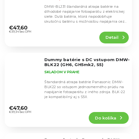
DMW-BLJ31 štandardná atrapa batérie na
dlhodobé napájanie fotoaparátu z elektrickej
siete. Dutá batéria, ktorá napodobňuje
Priemerné
skutočnú batériu s možnosťou napájania cez
hodnotenie
konektor...
€47,60
produktu
€39,34 bez DPH
Detail
je
5,0
z
5
Dummy batérie s DC vstupom DMW-
hviezdičiek.
BLK22 (GH6, GH5mk2, S5)
SKLADOM V PRAHE
Štandardná atrapa batérie Panasonic DMW-
BLK22 so vstupom jednosmerného prúdu na
napájanie fotoaparátu z iného zdroja. BLK-22
je kompatibilný aj s S5II.
Priemerné
hodnotenie
€47,60
produktu
€39,34 bez DPH
Do košíka
je
4,8
z
5