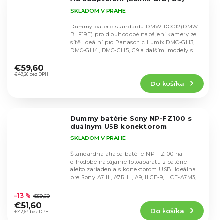
SKLADOM V PRAHE
Dummy baterie standardu DMW-DCC12(DMW-
BLF19E) pro dlouhodobé napájení kamery ze
sítě. Ideální pro Panasonic Lumix DMC-GH3,
DMC-GH4, DMC-GH5, G9 a dalšími modely s
Priemerné
tímto standardem.
hodnotenie
€59,60
produktu
€49,26 bez DPH
Do košíka
je
4,8
z
5
Dummy batérie Sony NP-FZ100 s
hviezdičiek.
duálnym USB konektorom
SKLADOM V PRAHE
Štandardná atrapa batérie NP-FZ100 na
dlhodobé napájanie fotoaparátu z batérie
alebo zariadenia s konektorom USB. Ideálne
pre Sony A7 III, A7R III, A9, ILCE-9, ILCE-A7M3,...
Priemerné
hodnotenie
–13 %
€59,60
produktu
€51,60
Do košíka
je
€42,64 bez DPH