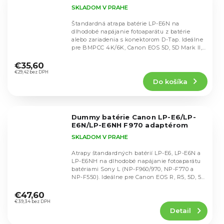
SKLADOM V PRAHE
Štandardná atrapa batérie LP-E6N na
dlhodobé napájanie fotoaparátu z batérie
alebo zariadenia s konektorom D-Tap. Ideálne
pre BMPCC 4K/6K, Canon EOS 5D, 5D Mark II,
Priemerné
5D Mark III,...
hodnotenie
€35,60
produktu
€29,42 bez DPH
Do košíka
je
5,0
z
5
Dummy batérie Canon LP-E6/LP-
hviezdičiek.
E6N/LP-E6NH F970 adaptérom
SKLADOM V PRAHE
Atrapy štandardných batérií LP-E6, LP-E6N a
LP-E6NH na dlhodobé napájanie fotoaparátu
batériami Sony L (NP-F960/970, NP-F770 a
NP-F550). Ideálne pre Canon EOS R, R5, 5D, 5D
Priemerné
Mark...
hodnotenie
€47,60
produktu
€39,34 bez DPH
Detail
je
5,0