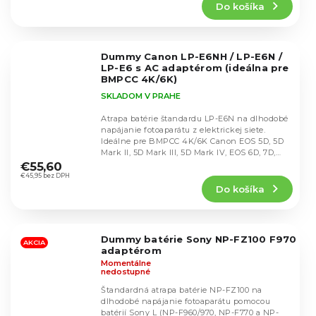
Do košíka
je
4,6
z
5
Dummy Canon LP-E6NH / LP-E6N /
hviezdičiek.
LP-E6 s AC adaptérom (ideálna pre
BMPCC 4K/6K)
SKLADOM V PRAHE
Atrapa batérie štandardu LP-E6N na dlhodobé
napájanie fotoaparátu z elektrickej siete.
Ideálne pre BMPCC 4K/6K Canon EOS 5D, 5D
Priemerné
Mark II, 5D Mark III, 5D Mark IV, EOS 6D, 7D,
hodnotenie
7D...
€55,60
produktu
€45,95 bez DPH
Do košíka
je
4,9
z
5
Dummy batérie Sony NP-FZ100 F970
hviezdičiek.
AKCIA
adaptérom
Momentálne
nedostupné
Štandardná atrapa batérie NP-FZ100 na
dlhodobé napájanie fotoaparátu pomocou
batérií Sony L (NP-F960/970, NP-F770 a NP-