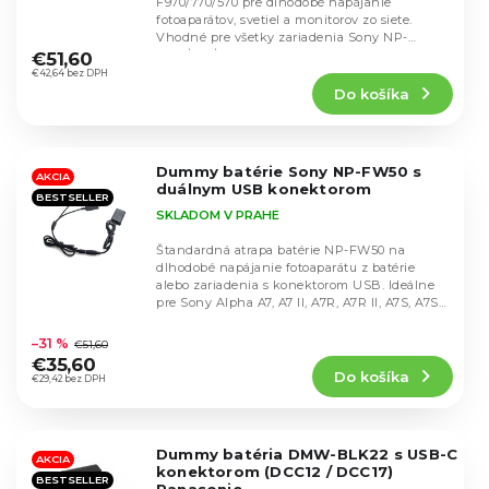
F970/770/570 pre dlhodobé napájanie
d
d
fotoaparátov, svetiel a monitorov zo siete.
u
Priemerné
Vhodné pre všetky zariadenia Sony NP-
u
hodnotenie
k
F970/770/570.
€51,60
k
produktu
€42,64 bez DPH
t
t
Do košíka
je
o
o
5,0
v
v
z
5
Dummy batérie Sony NP-FW50 s
hviezdičiek.
AKCIA
duálnym USB konektorom
BESTSELLER
SKLADOM V PRAHE
Štandardná atrapa batérie NP-FW50 na
dlhodobé napájanie fotoaparátu z batérie
alebo zariadenia s konektorom USB. Ideálne
pre Sony Alpha A7, A7 II, A7R, A7R II, A7S, A7S
Priemerné
II,...
hodnotenie
–31 %
€51,60
produktu
€35,60
Do košíka
je
€29,42 bez DPH
4,7
z
5
Dummy batéria DMW-BLK22 s USB-C
hviezdičiek.
AKCIA
konektorom (DCC12 / DCC17)
BESTSELLER