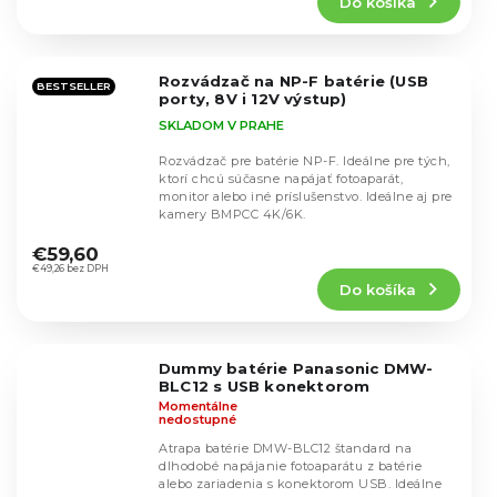
Do košíka
je
5,0
z
5
Rozvádzač na NP-F batérie (USB
hviezdičiek.
BESTSELLER
porty, 8V i 12V výstup)
SKLADOM V PRAHE
Rozvádzač pre batérie NP-F. Ideálne pre tých,
ktorí chcú súčasne napájať fotoaparát,
monitor alebo iné príslušenstvo. Ideálne aj pre
kamery BMPCC 4K/6K.
Priemerné
hodnotenie
€59,60
produktu
€49,26 bez DPH
Do košíka
je
4,9
z
5
Dummy batérie Panasonic DMW-
hviezdičiek.
BLC12 s USB konektorom
Momentálne
nedostupné
Atrapa batérie DMW-BLC12 štandard na
dlhodobé napájanie fotoaparátu z batérie
alebo zariadenia s konektorom USB. Ideálne