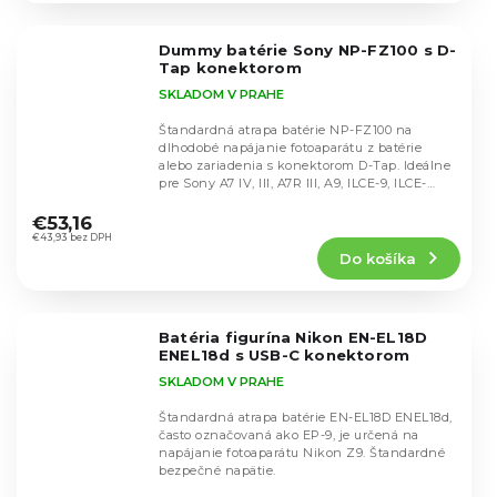
z
5
Dummy batérie Sony NP-FZ100 s D-
hviezdičiek.
Tap konektorom
SKLADOM V PRAHE
Štandardná atrapa batérie NP-FZ100 na
dlhodobé napájanie fotoaparátu z batérie
alebo zariadenia s konektorom D-Tap. Ideálne
pre Sony A7 IV, III, A7R III, A9, ILCE-9, ILCE-
Priemerné
A7M3,...
hodnotenie
€53,16
produktu
€43,93 bez DPH
Do košíka
je
4,9
z
5
Batéria figurína Nikon EN-EL18D
hviezdičiek.
ENEL18d s USB-C konektorom
SKLADOM V PRAHE
Štandardná atrapa batérie EN-EL18D ENEL18d,
často označovaná ako EP-9, je určená na
napájanie fotoaparátu Nikon Z9. Štandardné
bezpečné napätie.
Priemerné