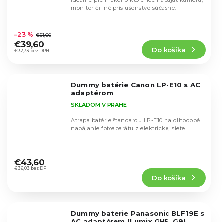
Ideálne pre niekoho kto chce napájať kameru,
monitor či iné príslušenstvo súčasne.
Priemerné
hodnotenie
–23 %
€51,60
produktu
€39,60
Do košíka
je
€32,73 bez DPH
4,9
z
5
Dummy batérie Canon LP-E10 s AC
hviezdičiek.
adaptérom
SKLADOM V PRAHE
Atrapa batérie štandardu LP-E10 na dlhodobé
napájanie fotoaparátu z elektrickej siete.
Priemerné
hodnotenie
€43,60
produktu
€36,03 bez DPH
Do košíka
je
4,9
z
5
Dummy baterie Panasonic BLF19E s
hviezdičiek.
AC adaptérem (Lumix GH5, G9)