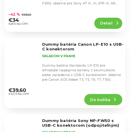
F550). Ideálne pre Sony A7 IV, III, A7R III, A9,
Priemerné
ILCE-9,...
hodnotenie
–42 %
€59,60
produktu
€34
Detail
je
€28,10 bez DPH
4,8
z
5
Dummy batéria Canon LP-E10 s USB-
hviezdičiek.
C konektorom
SKLADOM V PRAHE
Dummy batéria štandardu LP-E10 pre
dlhodobé napájanie kamery z akumulátora
alebo zariadenia s USB-C konektorom. Ideálne
pre Canon EOS Rebel T3, T5, T6, T7, T100,
Priemerné
1100D, 1200D,...
hodnotenie
€39,60
produktu
€32,73 bez DPH
Do košíka
je
5,0
z
5
Dummy batéria Sony NP-FW50 s
hviezdičiek.
USB-C konektorom (odpojiteľným)