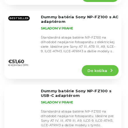
4,7
z
5
Dummy batéria Sony NP-FZ100 s AC
hviezdičiek.
BESTSELLER
adaptérom
SKLADOM V PRAHE
Štandardná atrapa batérie NP-FZ100 na
dlhodobé napájanie fotoaparátu z elektrickej
siete. Ideálne pre Sony A7 III, A7R III, A9, ILCE-
9, ILCE-A7M3, ILCE-A7RM3 a ďalšie modely s...
Priemerné
hodnotenie
€51,60
produktu
€42,64 bez DPH
Do košíka
je
4,7
z
5
Dummy batérie Sony NP-FZ100 s
hviezdičiek.
USB-C adaptérom
SKLADOM V PRAHE
Štandardná atrapa batérie NP-FZ100 na
dlhodobé napájanie fotoaparátu. Ideálne pre
Sony A7 IV, III, A7R III, A9, ILCE-9, ILCE-A7M3,
ILCE-A7RM3 a ďalšie modely s týmto