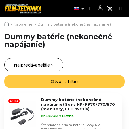
Prejsť
Napájenie
Dummy batérie (nekonečné napájanie)
na
obsah
Dummy batérie (nekonečné
napájanie)
Najpredávanejšie
R
a
Najlacnejšie
d
Otvoriť filter
V
Najdrahšie
e
ý
n
Abecedne
p
i
Dummy batérie (nekonečné
i
AKCIA
napájanie) Sony NP-F970/770/570
e
s
(monitory, LED svetla)
p
p
SKLADOM V PRAHE
r
r
o
Štandardná atrapa batérie Sony NP-
o