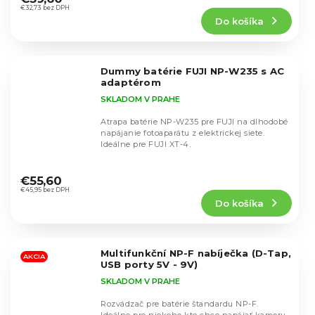
produktu
€32,73 bez DPH
Do košíka
je
4,3
z
5
Dummy batérie FUJI NP-W235 s AC
hviezdičiek.
adaptérom
SKLADOM V PRAHE
Atrapa batérie NP-W235 pre FUJI na dlhodobé
napájanie fotoaparátu z elektrickej siete.
Ideálne pre FUJI XT-4.
Priemerné
hodnotenie
€55,60
produktu
€45,95 bez DPH
Do košíka
je
4,8
z
5
Multifunkční NP-F nabíječka (D-Tap,
hviezdičiek.
AKCIA
USB porty 5V - 9V)
SKLADOM V PRAHE
Rozvádzač pre batérie štandardu NP-F.