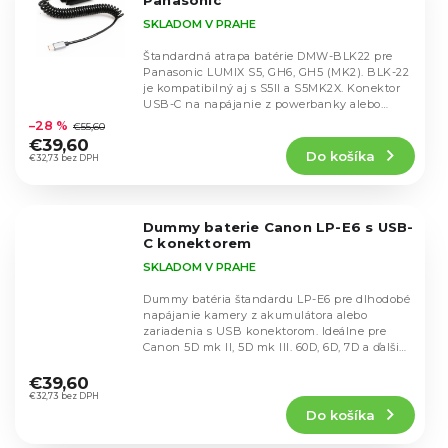
Panasonic
SKLADOM V PRAHE
Štandardná atrapa batérie DMW-BLK22 pre
Panasonic LUMIX S5, GH6, GH5 (MK2). BLK-22
je kompatibilný aj s S5II a S5MK2X. Konektor
Priemerné
USB-C na napájanie z powerbanky alebo
hodnotenie
adaptérov...
–28 %
€55,60
produktu
€39,60
Do košíka
je
€32,73 bez DPH
4,6
z
5
Dummy baterie Canon LP-E6 s USB-
hviezdičiek.
C konektorem
SKLADOM V PRAHE
Dummy batéria štandardu LP-E6 pre dlhodobé
napájanie kamery z akumulátora alebo
zariadenia s USB konektorom. Ideálne pre
Canon 5D mk II, 5D mk III. 60D, 6D, 7D a ďalšie
Priemerné
modely s...
hodnotenie
€39,60
produktu
€32,73 bez DPH
Do košíka
je
4,4