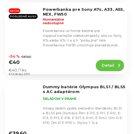
z
5
Powerbanka pre Sony A7s, A33, A55,
hviezdičiek.
AKCIA
NEX, FW50
POSLEDNÉ KUSY
Momentálne
nedostupné
Powerbanka vo forme batérie pre
najpoužívanejšie videokompakty, ako sú Sony
A7s alebo A7s II a ich "príbuzné" telá.
Powerbanka FW50 umožňuje prevádzkovať
Priemerné
zariadenie až 4-krát...
hodnotenie
–54 %
€87,60
produktu
€40
Detail
je
Jednotková
€40 / 1 ks
4,7
cena:
€33,06 bez DPH
z
5
Dummy batérie Olympus BLS1 / BLS5
hviezdičiek.
s AC adaptérom
SKLADOM V PRAHE
Atrapy batérií podľa sieťového štandardu BLS1
a BLS5 pre Olympus Pen E-P3, E-Pl1, E-Pl2, E-
Pl3, E-Pl5, E-Pl6, E-Pl7, E-Pm1, E-Pm2, Om-D E-
M10, Om-D E-M10 Ii, Stylus 1, 1s a...
Priemerné
hodnotenie
€39,60