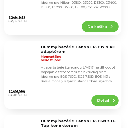
Ideálne pre Nikon D3100, D3200, D3300, D3400,
D5100, D5200, D5300, D5500, CoolPix P7000,
Priemerné
P7100,...
hodnotenie
€55,60
produktu
€45,95 bez DPH
Do košíka
je
4,6
z
5
Dummy batérie Canon LP-E17 s AC
hviezdičiek.
adaptérom
Momentálne
nedostupné
Atrapa batérie štandardu LP-E17 na dlhodobé
napájanie fotoaparátu z elektrickej siete.
Ideálne pre EOS 760D, EOS 750D, EOS M3 a
ďalšie modely s týmto štandardom. Výrobok
Priemerné
nie je...
hodnotenie
€39,96
produktu
€33,02 bez DPH
Detail
je
4,8
z
5
Dummy batérie Canon LP-E6N s D-
hviezdičiek.
Tap konektorom