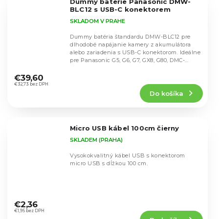
Dummy baterie Panasonic DMW-
hviezdičiek.
BLC12 s USB-C konektorem
SKLADOM V PRAHE
Dummy batéria štandardu DMW-BLC12 pre
dlhodobé napájanie kamery z akumulátora
alebo zariadenia s USB-C konektorom. Ideálne
pre Panasonic G5, G6, G7, GX8, G80, DMC-
Priemerné
FZ40,...
hodnotenie
€39,60
produktu
€32,73 bez DPH
Do košíka
je
4,7
z
5
Micro USB kábel 100cm čierny
hviezdičiek.
SKLADEM (PRAHA)
Vysokokvalitný kábel USB s konektorom
micro USB s dĺžkou 100 cm.
Priemerné
hodnotenie
€2,36
produktu
€1,95 bez DPH