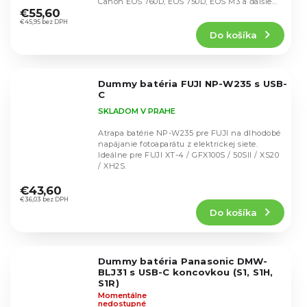
Canon EOS 760D, EOS 750D, EOS M3 a ďalšie
hodnotenie
€55,60
modely s...
produktu
€45,95 bez DPH
Do košíka
je
5,0
z
5
Dummy batéria FUJI NP-W235 s USB-
hviezdičiek.
C
SKLADOM V PRAHE
Atrapa batérie NP-W235 pre FUJI na dlhodobé
napájanie fotoaparátu z elektrickej siete.
Ideálne pre FUJI XT-4 / GFX100S / 50SII / XS20
/ XH2S.
Priemerné
hodnotenie
€43,60
produktu
€36,03 bez DPH
Do košíka
je
4,8
z
5
Dummy batéria Panasonic DMW-
hviezdičiek.
BLJ31 s USB-C koncovkou (S1, S1H,
S1R)
Momentálne
nedostupné