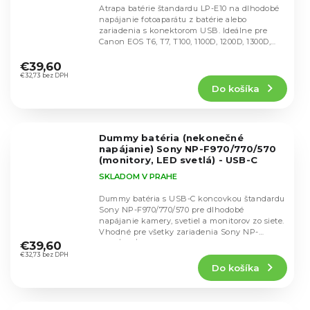
Atrapa batérie štandardu LP-E10 na dlhodobé
napájanie fotoaparátu z batérie alebo
zariadenia s konektorom USB. Ideálne pre
Canon EOS T6, T7, T100, 1100D, 1200D, 1300D,
Priemerné
1500D,...
hodnotenie
€39,60
produktu
€32,73 bez DPH
Do košíka
je
4,7
z
5
Dummy batéria (nekonečné
hviezdičiek.
napájanie) Sony NP-F970/770/570
(monitory, LED svetlá) - USB-C
SKLADOM V PRAHE
Dummy batéria s USB-C koncovkou štandardu
Sony NP-F970/770/570 pre dlhodobé
napájanie kamery, svetiel a monitorov zo siete.
Priemerné
Vhodné pre všetky zariadenia Sony NP-
hodnotenie
F970/770/570.
€39,60
produktu
€32,73 bez DPH
Do košíka
je
4,3
z
5