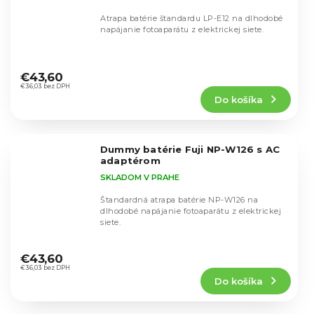
Atrapa batérie štandardu LP-E12 na dlhodobé
napájanie fotoaparátu z elektrickej siete.
Priemerné
hodnotenie
€43,60
produktu
€36,03 bez DPH
Do košíka
je
4,9
z
5
Dummy batérie Fuji NP-W126 s AC
hviezdičiek.
adaptérom
SKLADOM V PRAHE
Štandardná atrapa batérie NP-W126 na
dlhodobé napájanie fotoaparátu z elektrickej
siete.
Priemerné
hodnotenie
€43,60
produktu
€36,03 bez DPH
Do košíka
je
5,0
z