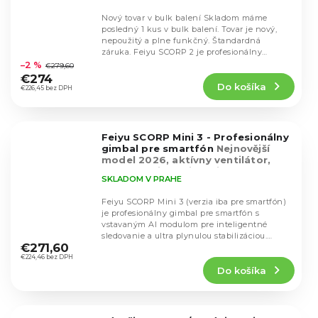
Nový tovar v bulk balení Skladom máme
posledný 1 kus v bulk balení. Tovar je nový,
nepoužitý a plne funkčný. Štandardná
Priemerné
záruka. Feiyu SCORP 2 je profesionálny
hodnotenie
stabilizátor...
–2 %
€279,60
produktu
€274
Do košíka
je
€226,45 bez DPH
5,0
z
5
Feiyu SCORP Mini 3 - Profesionálny
hviezdičiek.
gimbal pre smartfón
Nejnovější
model 2026, aktívny ventilátor,
motory najvyššej kvality
SKLADOM V PRAHE
Feiyu SCORP Mini 3 (verzia iba pre smartfón)
je profesionálny gimbal pre smartfón s
vstavaným AI modulom pre inteligentné
Priemerné
sledovanie a ultra plynulou stabilizáciou.
hodnotenie
€271,60
Ponúka...
produktu
€224,46 bez DPH
Do košíka
je
4,8
z
5