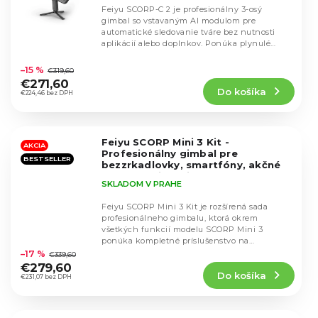
Feiyu SCORP-C 2 je profesionálny 3-osý
gimbal so vstavaným AI modulom pre
automatické sledovanie tváre bez nutnosti
aplikácií alebo doplnkov. Ponúka plynulé
Priemerné
ovládanie jednou...
hodnotenie
–15 %
€319,60
produktu
€271,60
Do košíka
je
€224,46 bez DPH
4,6
z
5
Feiyu SCORP Mini 3 Kit -
hviezdičiek.
AKCIA
Profesionálny gimbal pre
BESTSELLER
bezzrkadlovky, smartfóny, akčné
kamery
Nejnovější model 2026
SKLADOM V PRAHE
Feiyu SCORP Mini 3 Kit je rozšírená sada
profesionálneho gimbalu, ktorá okrem
všetkých funkcií modelu SCORP Mini 3
Priemerné
ponúka kompletné príslušenstvo na
hodnotenie
uchytenie bezzrkadloviek,...
–17 %
€339,60
produktu
€279,60
Do košíka
je
€231,07 bez DPH
4,7
z
5