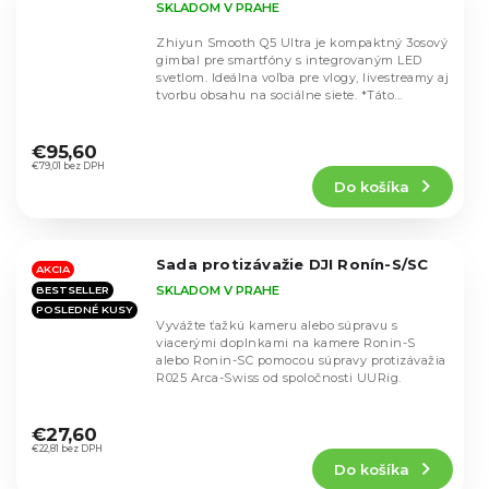
SKLADOM V PRAHE
Zhiyun Smooth Q5 Ultra je kompaktný 3osový
gimbal pre smartfóny s integrovaným LED
svetlom. Ideálna voľba pre vlogy, livestreamy aj
tvorbu obsahu na sociálne siete. *Táto...
Priemerné
hodnotenie
€95,60
produktu
€79,01 bez DPH
Do košíka
je
5,0
z
5
Sada protizávažie DJI Ronín-S/SC
hviezdičiek.
AKCIA
SKLADOM V PRAHE
BESTSELLER
POSLEDNÉ KUSY
Vyvážte ťažkú kameru alebo súpravu s
viacerými doplnkami na kamere Ronin-S
alebo Ronin-SC pomocou súpravy protizávažia
R025 Arca-Swiss od spoločnosti UURig.
Priemerné
hodnotenie
€27,60
produktu
€22,81 bez DPH
Do košíka
je