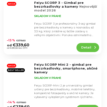
Feiyu SCORP 3 - Gimbal pre
hviezdičiek.
AKCIA
bezzrkadlovky a kamery
Nejnovější
model 2026
SKLADOM V PRAHE
Feiyu SCORP 3 je profesionálny 3-osý gimbal
pre bezzrkadlovky a kamery s nosnosťou až
3,5 kg, ktorý zvládne aj ťažšie zostavy s
Priemerné
veľkými objektívmi. Ponúka odnímateľnú...
hodnotenie
–13 %
€379,60
produktu
€339,60
od
Detail
je
od €280,66 bez DPH
4,7
z
5
Feiyu SCORP Mini 2 - gimbal pre
hviezdičiek.
AKCIA
bezzrkadlovky, smartphone, akčné
BESTSELLER
kamery
SKLADOM V PRAHE
Feiyu SCORP-Mini 2 je univerzálny gimbal
určený pre bezzrkadlovky, mobilné telefóny,
kompaktné fotoaparáty a akčné kamery. Je
Priemerné
vybavený vylepšeným systémom rýchleho
hodnotenie
pripojenia,...
–14 %
€279,60
produktu
€239,60