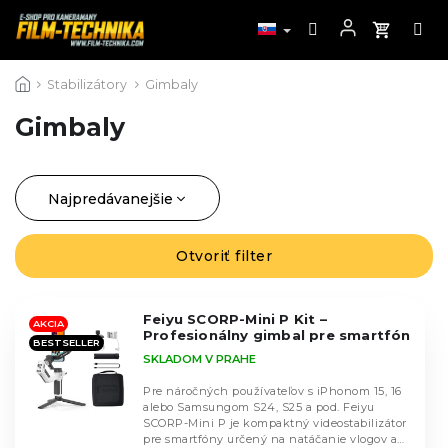
Prejsť
Stabilizátory
Gimbaly
na
obsah
Gimbaly
Najpredávanejšie
R
a
Najlacnejšie
d
Otvoriť filter
V
Najdrahšie
e
ý
n
Abecedne
p
i
Feiyu SCORP-Mini P Kit –
i
AKCIA
Profesionálny gimbal pre smartfón
e
BESTSELLER
s
SKLADOM V PRAHE
p
p
r
r
Pre náročných používateľov s iPhonom 15, 16
o
alebo Samsungom S24, S25 a pod. Feiyu
o
SCORP-Mini P je kompaktný videostabilizátor
d
d
pre smartfóny určený na natáčanie vlogov a