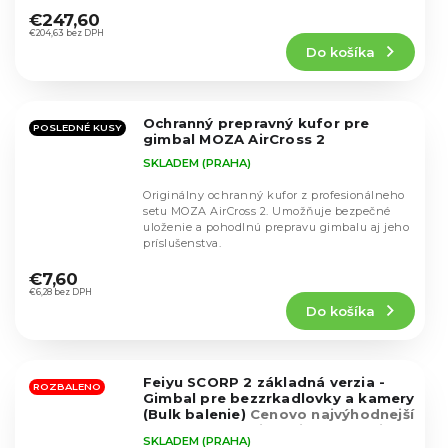
dosiahne...
hodnotenie
€247,60
produktu
€204,63 bez DPH
Do košíka
je
4,6
z
5
Ochranný prepravný kufor pre
hviezdičiek.
POSLEDNÉ KUSY
gimbal MOZA AirCross 2
SKLADEM (PRAHA)
Originálny ochranný kufor z profesionálneho
setu MOZA AirCross 2. Umožňuje bezpečné
uloženie a pohodlnú prepravu gimbalu aj jeho
príslušenstva.
Priemerné
hodnotenie
€7,60
produktu
€6,28 bez DPH
Do košíka
je
5,0
z
5
Feiyu SCORP 2 základná verzia -
hviezdičiek.
ROZBALENO
Gimbal pre bezzrkadlovky a kamery
(Bulk balenie)
Cenovo najvýhodnejší
model, takmer identický so sériou
SKLADEM (PRAHA)
Scorp 3