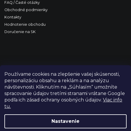
FAQ / Časté otázky
Obchodné podmienky
Kontakty
Hodnotenie obchodu
Doručenie na SK
Používame cookies na zlepšenie vašej skúsenosti,
personalizáciu obsahu a reklám a na analýzu
návštevnosti. Kliknutím na „Súhlasím“ umožníte
spracovanie údajov tretími stranami vrátane Google
podľa ich zásad ochrany osobných údajov.
Viac info
tu.
Copyright 2026
FILM-TECHNIKA
. Všetky práva vyhradené.
Upraviť nastavenie cookies
Nastavenie
Grafický návrh vytvořil a nakódoval
Shoptetak.cz