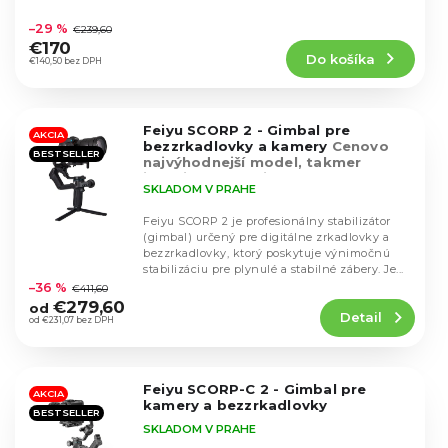
u
Priemerné
tvorbu...
u
hodnotenie
k
–29 %
€239,60
k
produktu
t
€170
t
Do košíka
je
€140,50 bez DPH
o
o
4,9
v
v
z
5
Feiyu SCORP 2 - Gimbal pre
hviezdičiek.
AKCIA
bezzrkadlovky a kamery
Cenovo
BESTSELLER
najvýhodnejší model, takmer
identický so sériou Scorp 3
SKLADOM V PRAHE
Feiyu SCORP 2 je profesionálny stabilizátor
(gimbal) určený pre digitálne zrkadlovky a
bezzrkadlovky, ktorý poskytuje výnimočnú
Priemerné
stabilizáciu pre plynulé a stabilné zábery. Je...
hodnotenie
–36 %
€411,60
produktu
€279,60
od
Detail
je
od €231,07 bez DPH
4,7
z
5
Feiyu SCORP-C 2 - Gimbal pre
hviezdičiek.
AKCIA
kamery a bezzrkadlovky
BESTSELLER
SKLADOM V PRAHE