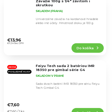
Závažie 100g s 1/4" závitom i
hviezdičiek.
skrutkou
SKLADEM (PRAHA)
Univerzálne závažia na kardanové hriadele
alebo iné účely. Hmotnosť disku je 100 g.
Priemerné
hodnotenie
€13,96
produktu
€11,54 bez DPH
Do košíka
je
5,0
z
5
Feiyu Tech sada 2 batériou IMR
hviezdičiek.
AKCIA
18350 pre gimbal série G4
POSLEDNÉ KUSY
SKLADOM V PRAHE
Sada dvoch batérií IMR 18350 pre sériu Feiyu
Tech Gimbal G4.
Priemerné
hodnotenie
€7,60
produktu
Jednotková
€7,60 / 1 ks