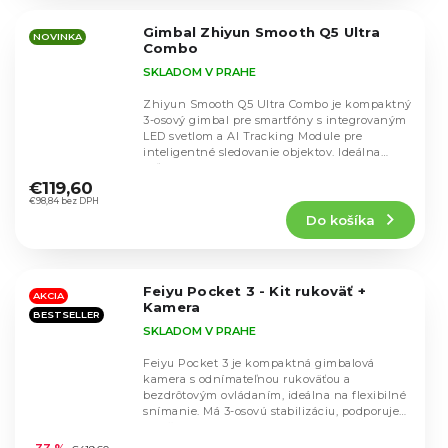
z
5
Gimbal Zhiyun Smooth Q5 Ultra
hviezdičiek.
NOVINKA
Combo
SKLADOM V PRAHE
Zhiyun Smooth Q5 Ultra Combo je kompaktný
3-osový gimbal pre smartfóny s integrovaným
LED svetlom a AI Tracking Module pre
inteligentné sledovanie objektov. Ideálna
Priemerné
voľba pre...
hodnotenie
€119,60
produktu
€98,84 bez DPH
Do košíka
je
5,0
z
5
Feiyu Pocket 3 - Kit rukoväť +
hviezdičiek.
AKCIA
Kamera
BESTSELLER
SKLADOM V PRAHE
Feiyu Pocket 3 je kompaktná gimbalová
kamera s odnímateľnou rukoväťou a
bezdrôtovým ovládaním, ideálna na flexibilné
snímanie. Má 3-osovú stabilizáciu, podporuje
Priemerné
rozlíšenie 4K...
hodnotenie