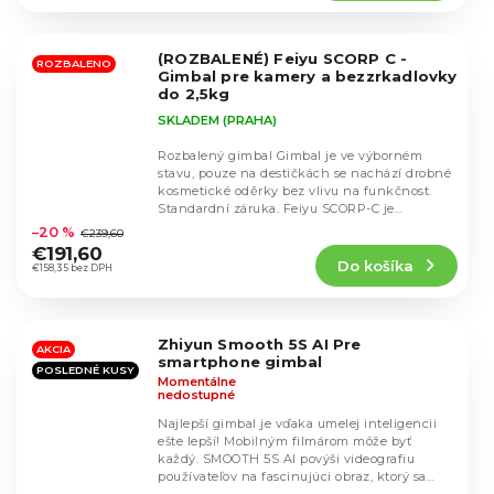
5,0
z
5
(ROZBALENÉ) Feiyu SCORP C -
hviezdičiek.
ROZBALENO
Gimbal pre kamery a bezzrkadlovky
do 2,5kg
SKLADEM (PRAHA)
Rozbalený gimbal Gimbal je ve výborném
stavu, pouze na destičkách se nachází drobné
kosmetické oděrky bez vlivu na funkčnost.
Priemerné
Standardní záruka. Feiyu SCORP-C je
hodnotenie
všestranný...
–20 %
€239,60
produktu
€191,60
Do košíka
je
€158,35 bez DPH
5,0
z
5
Zhiyun Smooth 5S AI Pre
hviezdičiek.
AKCIA
smartphone gimbal
POSLEDNÉ KUSY
Momentálne
nedostupné
Najlepší gimbal je vďaka umelej inteligencii
ešte lepší! Mobilným filmárom môže byť
každý. SMOOTH 5S AI povýši videografiu
používateľov na fascinujúci obraz, ktorý sa
Priemerné