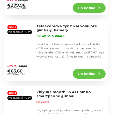
–33 %
€419,60
produktu
€279,96
Do košíka
je
€231,37 bez DPH
4,9
z
5
Teleskopická tyč z karbónu pre
hviezdičiek.
AKCIA
gimbaly, kamery
POSLEDNÉ KUSY
SKLADOM V PRAHE
Ľahké a odolné rameno z karbónu a hliníka
slúži na presné horizontálne nastavenie
fotoaparátu. Vďaka nízkej hmotnosti 0,44 kg a
vysokej nosnosti až 10 kg je ideálne pre prácu
Priemerné
v...
hodnotenie
–27 %
€87,60
produktu
€63,60
Do košíka
je
€52,56 bez DPH
5,0
z
5
Zhiyun Smooth 5S AI Combo
hviezdičiek.
AKCIA
smartphone gimbal
POSLEDNÉ KUSY
Na cestě
Najlepší gimbal je vďaka umelej inteligencii