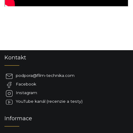
Z
Kontakt
á
p
ä
podpora
@
film-technika.com
t
Facebook
i
e
Instagram
YouTube kanál (recenzie a testy)
Informace