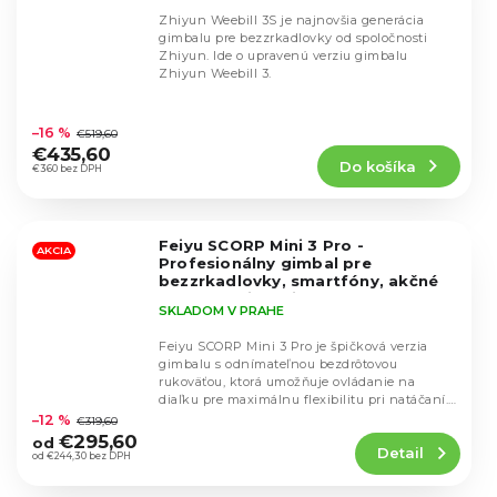
Zhiyun Weebill 3S je najnovšia generácia
gimbalu pre bezzrkadlovky od spoločnosti
Zhiyun. Ide o upravenú verziu gimbalu
Zhiyun Weebill 3.
Priemerné
hodnotenie
–16 %
€519,60
produktu
€435,60
Do košíka
je
€360 bez DPH
4,5
z
5
Feiyu SCORP Mini 3 Pro -
hviezdičiek.
AKCIA
Profesionálny gimbal pre
bezzrkadlovky, smartfóny, akčné
kamery
Nejnovější model 2026
SKLADOM V PRAHE
Feiyu SCORP Mini 3 Pro je špičková verzia
gimbalu s odnímateľnou bezdrôtovou
rukoväťou, ktorá umožňuje ovládanie na
Priemerné
diaľku pre maximálnu flexibilitu pri natáčaní.
hodnotenie
Podporuje...
–12 %
€319,60
produktu
€295,60
od
Detail
je
od €244,30 bez DPH
4,5