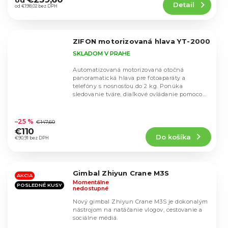
od
Detail
je
od €198,02 bez DPH
4,7
z
5
ZIFON motorizovaná hlava YT-2000
hviezdičiek.
SKLADOM V PRAHE
Automatizovaná motorizovaná otočná
panoramatická hlava pre fotoaparáty a
telefóny s nosnosťou do 2 kg. Ponúka
sledovanie tváre, diaľkové ovládanie pomocou
bezdrôtového ovládača...
Priemerné
hodnotenie
–25 %
€147,60
produktu
€110
Do košíka
je
€90,91 bez DPH
4,4
z
5
Gimbal Zhiyun Crane M3S
hviezdičiek.
AKCIA
Momentálne
POSLEDNÉ KUSY
nedostupné
Nový gimbal Zhiyun Crane M3S je dokonalým
nástrojom na natáčanie vlogov, cestovanie a
sociálne médiá.