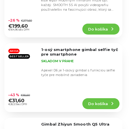
ešte lepší! Mobilným filmárom môže byť
každý. SMOOTH 5S AI povýši videografiu
používateľov na fascinujúci obraz, ktorý sa
Priemerné
dosiahne...
hodnotenie
–26 %
€271,60
produktu
€199,60
Do košíka
je
€164,96 bez DPH
4,4
z
5
1-osý smartphone gimbal selfie tyč
hviezdičiek.
AKCIA
pre smartphone
BESTSELLER
SKLADOM V PRAHE
Apexel D6 je 1-osový gimbal s funkciou selfie
tyče pre mobilné zariadenia
Priemerné
hodnotenie
–43 %
€55,60
produktu
€31,60
Do košíka
je
€26,12 bez DPH
4,4
z
5
Gimbal Zhiyun Smooth Q5 Ultra
hviezdičiek.