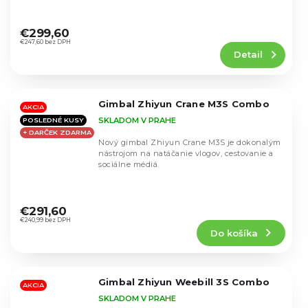
Priemerné
hodnotenie
€299,60
produktu
€247,60 bez DPH
Detail
je
4,5
z
5
Gimbal Zhiyun Crane M3S Combo
hviezdičiek.
AKCIA
SKLADOM V PRAHE
POSLEDNÉ KUSY
+ DARČEK ZDARMA
Nový gimbal Zhiyun Crane M3S je dokonalým
nástrojom na natáčanie vlogov, cestovanie a
sociálne médiá.
Priemerné
hodnotenie
€291,60
produktu
€240,99 bez DPH
Do košíka
je
4,4
z
5
Gimbal Zhiyun Weebill 3S Combo
hviezdičiek.
AKCIA
SKLADOM V PRAHE