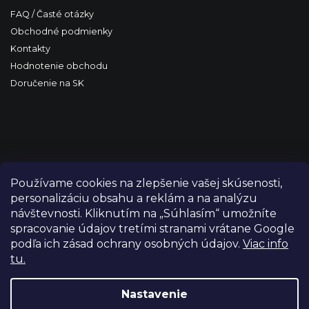
FAQ / Časté otázky
Obchodné podmienky
Kontakty
Hodnotenie obchodu
Doručenie na SK
Používame cookies na zlepšenie vašej skúsenosti,
personalizáciu obsahu a reklám a na analýzu
návštevnosti. Kliknutím na „Súhlasím“ umožníte
spracovanie údajov tretími stranami vrátane Google
podľa ich zásad ochrany osobných údajov.
Viac info
tu.
Copyright 2026
FILM-TECHNIKA
. Všetky práva vyhradené.
Upraviť nastavenie cookies
Nastavenie
Grafický návrh vytvořil a nakódoval
Shoptetak.cz