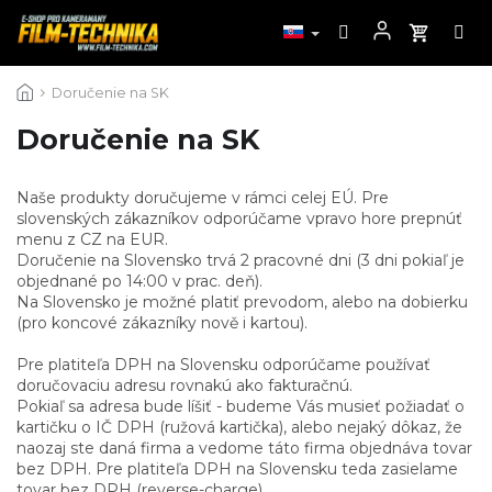
Prejsť
Doručenie na SK
na
obsah
Doručenie na SK
Naše produkty doručujeme v rámci celej EÚ. Pre
slovenských zákazníkov odporúčame vpravo hore prepnúť
menu z CZ na EUR.
Doručenie na Slovensko trvá 2 pracovné dni (3 dni pokiaľ je
objednané po 14:00 v prac. deň).
Na Slovensko je možné platiť prevodom, alebo na dobierku
(pro koncové zákazníky nově i kartou).
Pre platiteľa DPH na Slovensku odporúčame používať
doručovaciu adresu rovnakú ako fakturačnú.
Pokiaľ sa adresa bude líšiť - budeme Vás musieť požiadať o
kartičku o IČ DPH (ružová kartička), alebo nejaký dôkaz, že
naozaj ste daná firma a vedome táto firma objednáva tovar
bez DPH. Pre platiteľa DPH na Slovensku teda zasielame
tovar bez DPH (reverse-charge).