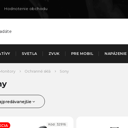
Hodnotenie obchodu
Doručenie na SK
ATÍVY
SVETLA
ZVUK
PRE MOBIL
NAPÁJENIE
Monitory
Ochranné sklá
Sony
ny
ajpredávanejšie
jlacnejšie
ajdrahšie
Kód:
32916
KCIA