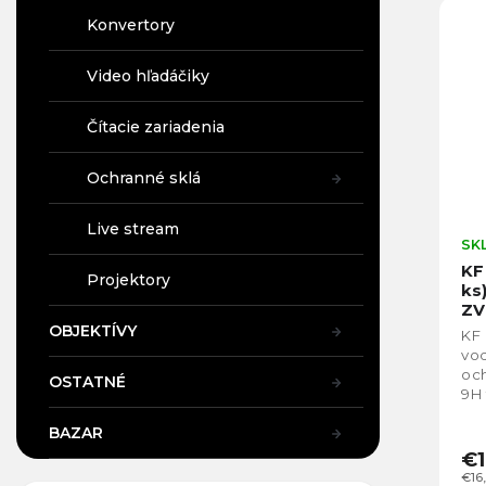
Konvertory
Video hľadáčiky
Čítacie zariadenia
Ochranné sklá
Live stream
SK
KF
Projektory
ks
ZV
SK
OBJEKTÍVY
KF 
vod
och
OSTATNÉ
9H 
pro
BAZAR
s...
€1
€16