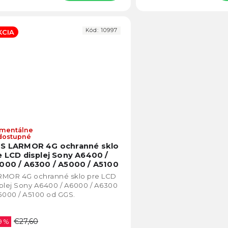
Kód:
10997
KCIA
mentálne
Priemerné
dostupné
hodnotenie
S LARMOR 4G ochranné sklo
produktu
e LCD displej Sony A6400 /
je
000 / A6300 / A5000 / A5100
5,0
RMOR 4G ochranné sklo pre LCD
z
plej Sony A6400 / A6000 / A6300
5
5000 / A5100 od GGS.
hviezdičiek.
€27,60
9 %