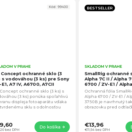
Kód:
99400
BESTSELLER
LADOM V PRAHE
Priemerné
SKLADOM V PRAHE
hodnotenie
 Concept ochranné sklo (3
SmallRig ochranné 
produktu
) s vodováhou (3 ks) pre Sony
Alpha 7C II / Alpha 
je
-E1, A7 IV, A6700, A7CII
6700 / ZV-E1 / Alph
5,0
U.2198
Concept ochranné sklo (3 ks) s
Ochranná fólia SmallR
z
ováhou (3 ks) ponúka spoľahlivú
Alpha 6700 / ZV-E1 / Al
5
ranu displeja fotoaparátu vďaka
3750B je navrhnutý tak
hviezdičiek.
tvrdenému sklu s odolnosťou
obrazovku pred odtlač
ti poškriabaniu. Ultra tenký dizajn
striekajúcou vodou, p
škrabancami.
9,60
€13,96
Do košíka
,20 bez DPH
€11,54 bez DPH