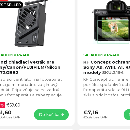
becedne
ESTSELLER
LADOM V PRAHE
Priemerné
SKLADOM V PRAHE
hodnotenie
anzi chladiaci vetrák pre
KF Concept ochrann
produktu
ny/Canon/FUJIFILM/Nikon
Sony A9, A7III, A1, R
je
72GBB2
modely
SKU.2194
4,5
adiaci ventilátor na fotoaparát
KF Concept ochranné sk
z
nzi je mimoriadne zaujímavý
ponúka spoľahlivú och
5
dukt. Pripevňuje sa na zadnú
fotoaparátu vďaka 9H
hviezdičiek.
anu fotoaparátu a zabezpečuje
sklu s odolnosťou proti
adenie čipu, aby sa fotoaparát
Ultra tenký dizajn s hr
€59,60
as...
 %
mm...
1,60
€7,16
Do košíka
,64 bez DPH
€5,92 bez DPH