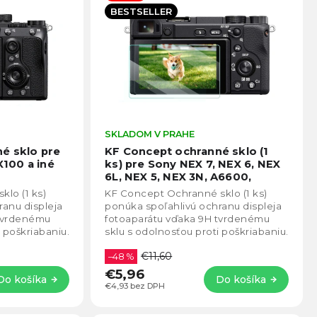
BESTSELLER
Priemerné
SKLADOM V PRAHE
Prie
hodnotenie
hodno
é sklo pre
KF Concept ochranné sklo (1
produktu
produ
X100 a iné
ks) pre Sony NEX 7, NEX 6, NEX
je
je
6L, NEX 5, NEX 3N, A6600,
4,8
4,0
A6100, A6400, A6300, A6000,
lo (1 ks)
KF Concept Ochranné sklo (1 ks)
z
A5000
SKU.2199
z
ranu displeja
ponúka spoľahlivú ochranu displeja
5
5
 tvrdenému
fotoaparátu vďaka 9H tvrdenému
hviezdičiek.
hviezd
 poškriabaniu.
sklu s odolnosťou proti poškriabaniu.
úbkou 0,33
Ultra tenký dizajn s hrúbkou 0,33
€11,60
mm...
–48 %
€5,96
Do košíka
Do košíka
€4,93 bez DPH