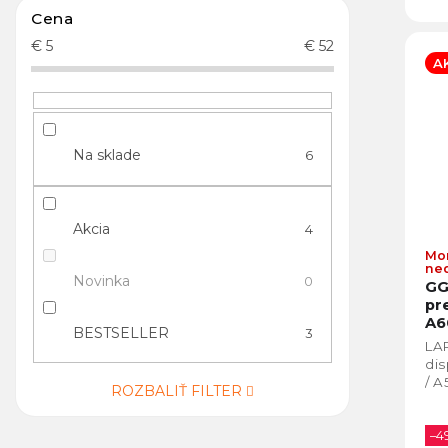
Cena
€
5
€
52
A
Na sklade
6
Akcia
4
Mo
ne
Novinka
0
GG
pr
A6
BESTSELLER
3
LA
dis
/ A
ROZBALIŤ FILTER
–4