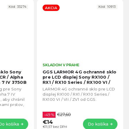
Kód:
33274
Kód:
10913
AKCIA
Priemerné
SKLADOM V PRAHE
Prie
hodnotenie
hodno
sklo Sony
GGS LARMOR 4G ochranné sklo
produktu
produ
7CR / Alpha
pre LCD displej Sony RX100 /
je
je
a 7 IV 3750B
RX1 / RX10 Series / RX100 VI /
4,8
4,6
VII / ZV1
ig pre Sony
LARMOR 4G ochranné sklo pre LCD
z
z
pha 7 IV
displej RX100 / RX1 / RX10 Series /
5
5
, aby chránil
RX100 VI / VII / ZV1 od GGS.
hviezdičiek.
hviezd
kami prstov,
rachom a
€27,60
–49 %
€14
Do košíka
Do košíka
€11,57 bez DPH