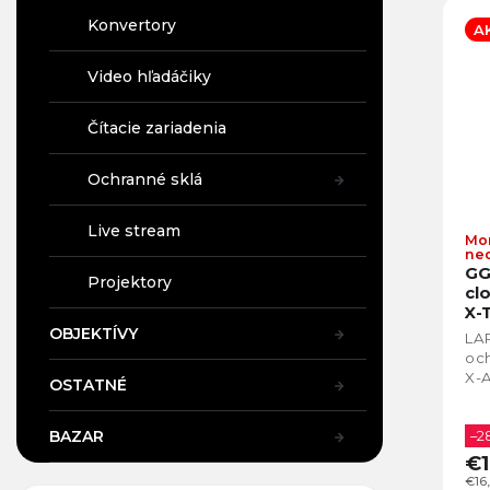
Konvertory
A
Video hľadáčiky
Čítacie zariadenia
Ochranné sklá
Live stream
Mo
ne
GG
Projektory
cl
X-
OBJEKTÍVY
LA
och
X-A
OSTATNÉ
BAZAR
–2
€1
€16