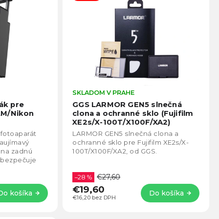
Priemerné
SKLADOM V PRAHE
Prie
hodnotenie
hodno
rák pre
GGS LARMOR GEN5 slnečná
produktu
produ
LM/Nikon
clona a ochranné sklo (Fujifilm
je
je
XE2s/X-100T/X100F/XA2)
4,5
4,5
 fotoaparát
LARMOR GEN5 slnečná clona a
z
z
zaujímavý
ochranné sklo pre Fujifilm XE2s/X-
5
5
a na zadnú
100T/X100F/XA2, od GGS.
hviezdičiek.
hviezd
zabezpečuje
 fotoaparát
€27,60
–28 %
€19,60
Do košíka
Do košíka
€16,20 bez DPH