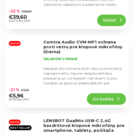
Priemerné
zosilnenie, odposluch a prepínanie medzi
hodnotenie
analógovým a...
–33 %
€59,60
produktu
€39,60
Detail
je
€32,73 bez DPH
4,4
z
5
Comica Audio CVM-MF1 ochrana
hviezdičiek.
AKCIA
proti vetru pre klopové mikrofóny
(čierna)
SKLADOM V PRAHE
Deadcat ako ochrana proti vetru a eliminácia
nepríjemného, hlavne neopraviteľného
praskania pri vonkajšom nahrávaní zvuku.
Priemerné
Výrobok sa používa predovšetkým pre
hodnotenie
mikrofóny Comica...
–21 %
€7,60
produktu
€5,96
Do košíka
je
€4,93 bez DPH
4,7
z
5
LENSBOT DualMic USB-C 2,4G
hviezdičiek.
AKCIA
bezdrôtové klopové mikrofóny pre
BESTSELLER
smartphone, tablety, počítače