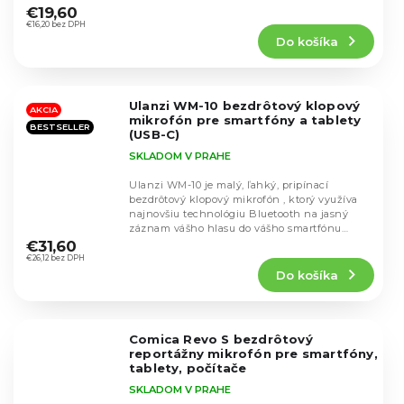
hodnotenie
€19,60
produktu
€16,20 bez DPH
Do košíka
je
4,6
z
5
Ulanzi WM-10 bezdrôtový klopový
hviezdičiek.
AKCIA
mikrofón pre smartfóny a tablety
BESTSELLER
(USB-C)
SKLADOM V PRAHE
Ulanzi WM-10 je malý, ľahký, pripínací
bezdrôtový klopový mikrofón , ktorý využíva
najnovšiu technológiu Bluetooth na jasný
Priemerné
záznam vášho hlasu do vášho smartfónu
hodnotenie
Android, alebo...
€31,60
produktu
€26,12 bez DPH
Do košíka
je
4,3
z
5
Comica Revo S bezdrôtový
hviezdičiek.
reportážny mikrofón pre smartfóny,
tablety, počítače
SKLADOM V PRAHE