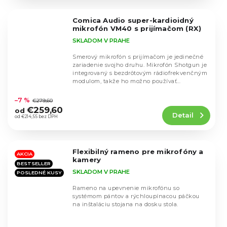
z
5
Comica Audio super-kardioidný
hviezdičiek.
mikrofón VM40 s prijímačom (RX)
SKLADOM V PRAHE
Smerový mikrofón s prijímačom je jedinečné
zariadenie svojho druhu. Mikrofón Shotgun je
integrovaný s bezdrôtovým rádiofrekvenčným
modulom, takže ho možno používať
Priemerné
samostatne...
hodnotenie
–7 %
€279,60
produktu
€259,60
od
Detail
je
od €214,55 bez DPH
4,6
z
5
Flexibilný rameno pre mikrofóny a
hviezdičiek.
AKCIA
kamery
BESTSELLER
SKLADOM V PRAHE
POSLEDNÉ KUSY
Rameno na upevnenie mikrofónu so
systémom pántov a rýchloupínacou páčkou
na inštaláciu stojana na dosku stola.
Priemerné