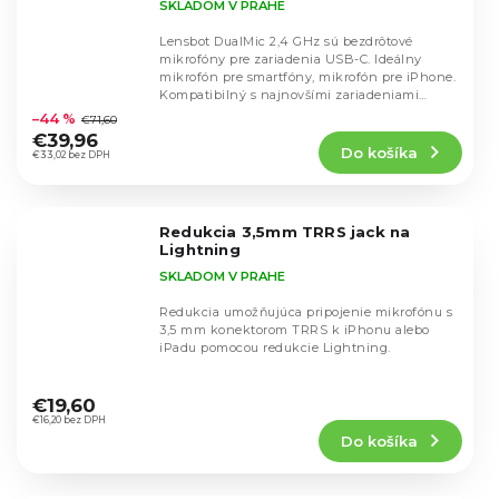
SKLADOM V PRAHE
Lensbot DualMic 2,4 GHz sú bezdrôtové
mikrofóny pre zariadenia USB-C. Ideálny
mikrofón pre smartfóny, mikrofón pre iPhone.
Priemerné
Kompatibilný s najnovšími zariadeniami
hodnotenie
iPhone 15,...
–44 %
€71,60
produktu
€39,96
Do košíka
je
€33,02 bez DPH
4,6
z
5
Redukcia 3,5mm TRRS jack na
hviezdičiek.
Lightning
SKLADOM V PRAHE
Redukcia umožňujúca pripojenie mikrofónu s
3,5 mm konektorom TRRS k iPhonu alebo
iPadu pomocou redukcie Lightning.
Priemerné
hodnotenie
€19,60
produktu
€16,20 bez DPH
Do košíka
je
4,8
z