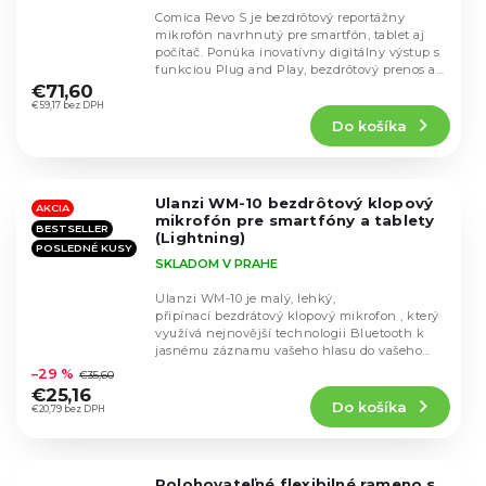
Comica Revo S je bezdrôtový reportážny
mikrofón navrhnutý pre smartfón, tablet aj
počítač. Ponúka inovatívny digitálny výstup s
Priemerné
funkciou Plug and Play, bezdrôtový prenos až
hodnotenie
na...
€71,60
produktu
€59,17 bez DPH
Do košíka
je
4,3
z
5
Ulanzi WM-10 bezdrôtový klopový
hviezdičiek.
AKCIA
mikrofón pre smartfóny a tablety
BESTSELLER
(Lightning)
POSLEDNÉ KUSY
SKLADOM V PRAHE
Ulanzi WM-10 je malý, lehký,
připínací bezdrátový klopový mikrofon , který
využívá nejnovější technologii Bluetooth k
Priemerné
jasnému záznamu vašeho hlasu do vašeho...
hodnotenie
–29 %
€35,60
produktu
€25,16
Do košíka
je
€20,79 bez DPH
4,2
z
5
Polohovateľné flexibilné rameno s