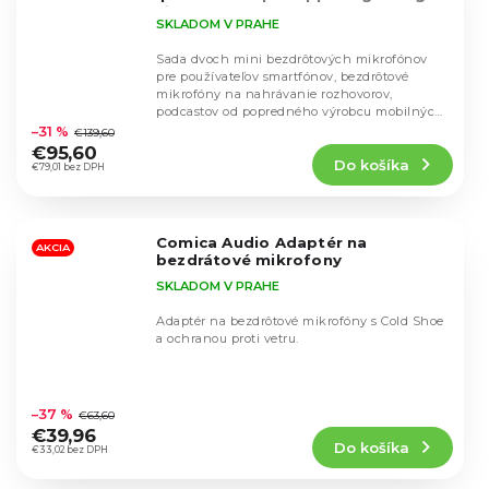
čierna farba
SKLADOM V PRAHE
Sada dvoch mini bezdrôtových mikrofónov
pre používateľov smartfónov, bezdrôtové
mikrofóny na nahrávanie rozhovorov,
Priemerné
podcastov od popredného výrobcu mobilných
hodnotenie
mikrofónov Comica...
–31 %
€139,60
produktu
€95,60
Do košíka
je
€79,01 bez DPH
4,8
z
5
Comica Audio Adaptér na
hviezdičiek.
AKCIA
bezdrátové mikrofony
SKLADOM V PRAHE
Adaptér na bezdrôtové mikrofóny s Cold Shoe
a ochranou proti vetru.
Priemerné
hodnotenie
–37 %
€63,60
produktu
€39,96
Do košíka
je
€33,02 bez DPH
5,0