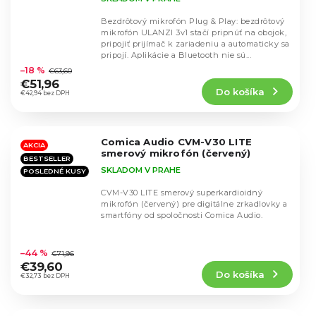
Bezdrôtový mikrofón Plug & Play: bezdrôtový
mikrofón ULANZI 3v1 stačí pripnúť na obojok,
pripojiť prijímač k zariadeniu a automaticky sa
Priemerné
pripojí. Aplikácie a Bluetooth nie sú...
hodnotenie
–18 %
€63,60
produktu
€51,96
Do košíka
je
€42,94 bez DPH
4,4
z
5
Comica Audio CVM-V30 LITE
hviezdičiek.
AKCIA
smerový mikrofón (červený)
BESTSELLER
SKLADOM V PRAHE
POSLEDNÉ KUSY
CVM-V30 LITE smerový superkardioidný
mikrofón (červený) pre digitálne zrkadlovky a
smartfóny od spoločnosti Comica Audio.
Priemerné
hodnotenie
–44 %
€71,96
produktu
€39,60
Do košíka
je
€32,73 bez DPH
4,5
z