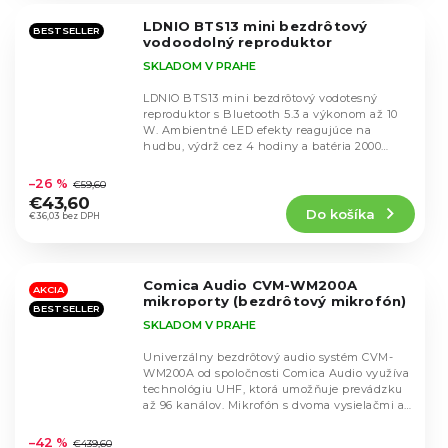
5
LDNIO BTS13 mini bezdrôtový
hviezdičiek.
BESTSELLER
vodoodolný reproduktor
SKLADOM V PRAHE
LDNIO BTS13 mini bezdrôtový vodotesný
reproduktor s Bluetooth 5.3 a výkonom až 10
W. Ambientné LED efekty reagujúce na
hudbu, výdrž cez 4 hodiny a batéria 2000
Priemerné
mAh. Podpora SD...
hodnotenie
–26 %
€59,60
produktu
€43,60
Do košíka
je
€36,03 bez DPH
5,0
z
5
Comica Audio CVM-WM200A
hviezdičiek.
AKCIA
mikroporty (bezdrôtový mikrofón)
BESTSELLER
SKLADOM V PRAHE
Univerzálny bezdrôtový audio systém CVM-
WM200A od spoločnosti Comica Audio využíva
technológiu UHF, ktorá umožňuje prevádzku
až 96 kanálov. Mikrofón s dvoma vysielačmi a
Priemerné
jedným...
hodnotenie
–42 %
€439,60