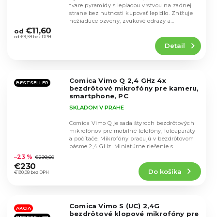
tvare pyramídy s lepiacou vrstvou na zadnej
strane bez nutnosti kupovať lepidlo. Znižuje
Priemerné
nežiaduce ozveny, zvukové odrazy a...
hodnotenie
€11,60
od
produktu
od €9,59 bez DPH
Detail
je
4,2
z
5
Comica Vimo Q 2,4 GHz 4x
hviezdičiek.
BESTSELLER
bezdrôtové mikrofóny pre kameru,
smartphone, PC
SKLADOM V PRAHE
Comica Vimo Q je sada štyroch bezdrôtových
mikrofónov pre mobilné telefóny, fotoaparáty
a počítače. Mikrofóny pracujú v bezdrôtovom
Priemerné
pásme 2,4 GHz. Miniatúrne riešenie s...
hodnotenie
–23 %
€299,60
produktu
€230
Do košíka
je
€190,08 bez DPH
4,4
z
5
Comica Vimo S (UC) 2,4G
hviezdičiek.
AKCIA
bezdrôtové klopové mikrofóny pre