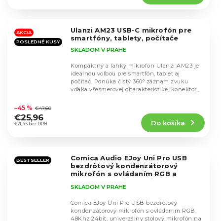
4,6
z
5
Ulanzi AM23 USB-C mikrofón pre
hviezdičiek.
AKCIA
smartfóny, tablety, počítače
POSLEDNÉ KUSY
SKLADOM V PRAHE
Kompaktný a ľahký mikrofón Ulanzi AM23 je
ideálnou voľbou pre smartfón, tablet aj
počítač. Ponúka čistý 360° záznam zvuku
vďaka všesmerovej charakteristike, konektor
Priemerné
typu C pre...
hodnotenie
–45 %
€47,60
produktu
€25,96
Do košíka
je
€21,45 bez DPH
4,3
z
5
Comica Audio EJoy Uni Pro USB
hviezdičiek.
BESTSELLER
bezdrôtový kondenzátorový
mikrofón s ovládaním RGB a
ramenom
Verzia PRO je bezdrôtová
SKLADOM V PRAHE
Comica EJoy Uni Pro USB bezdrôtový
kondenzátorový mikrofón s ovládaním RGB,
48Khz 24bit, univerzálny stolový mikrofón na