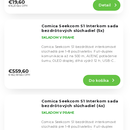
produktu
€19,60
Detail
je
€16,20 bez DPH
4,9
z
5
Comica Seekcom S1 Interkom sada
hviezdičiek.
bezdrôtových slúchadiel (5x)
SKLADOM V PRAHE
Comica Seekcom S1 bezdrôtové interkomové
slúchadlá pre 1–8 používateľov. Full-duplex
komunikácia až na 500 m, AI/ENC potlačenie
šumu, OLED displej, dlhá výdrž 12 h, USB-C...
Priemerné
hodnotenie
€559,60
produktu
€462,48 bez DPH
Do košíka
je
5,0
z
5
Comica Seekcom S1 Interkom sada
hviezdičiek.
bezdrôtových slúchadiel (4x)
SKLADOM V PRAHE
Comica Seekcom S1 bezdrôtové interkomové
slúchadlá pre 1–8 používateľov. Full-duplex