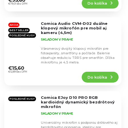
€95,60
Do košíka
je
€79,01 bez DPH
4,8
z
5
Comica Audio CVM-D02 duálne
hviezdičiek.
AKCIA
klopový mikrofón pre mobil aj
BESTSELLER
kameru (4,5m)
POSLEDNÉ KUSY
SKLADOM V PRAHE
Všesmerový dvojitý klopový mikrofón pre
fotoaparáty, smartfóny a počítače. Balenie
obsahuje redukciu TRRS pre smartfón. Dĺžka
Priemerné
mikrofónu je 4,5 metra.
hodnotenie
€15,60
produktu
€12,89 bez DPH
Do košíka
je
4,6
z
5
Comica EJoy D10 PRO RGB
hviezdičiek.
POSLEDNÉ KUSY
kardioidný dynamický bezdrôtový
mikrofón
SKLADOM V PRAHE
Univerzálny mikrofón s podporou drôtového aj
bezdrôtového pripojenia, ideálny pre