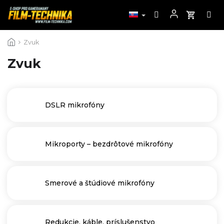
Prejsť
Zvuk
na
obsah
Zvuk
DSLR mikrofóny
Mikroporty – bezdrôtové mikrofóny
Smerové a štúdiové mikrofóny
Redukcie, káble, príslušenstvo