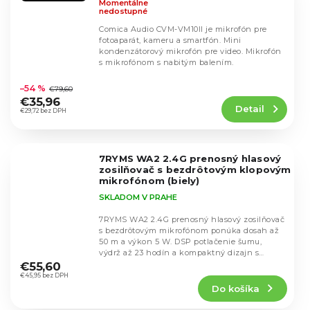
Momentálne
nedostupné
Comica Audio CVM-VM10II je mikrofón pre
fotoaparát, kameru a smartfón. Mini
kondenzátorový mikrofón pre video. Mikrofón
s mikrofónom s nabitým balením.
Priemerné
hodnotenie
–54 %
€79,60
produktu
€35,96
Detail
je
€29,72 bez DPH
4,5
z
5
7RYMS WA2 2.4G prenosný hlasový
hviezdičiek.
zosilňovač s bezdrôtovým klopovým
mikrofónom (biely)
SKLADOM V PRAHE
7RYMS WA2 2.4G prenosný hlasový zosilňovač
s bezdrôtovým mikrofónom ponúka dosah až
50 m a výkon 5 W. DSP potlačenie šumu,
Priemerné
výdrž až 23 hodín a kompaktný dizajn s
hodnotenie
klipom pre...
€55,60
produktu
€45,95 bez DPH
Do košíka
je
5,0