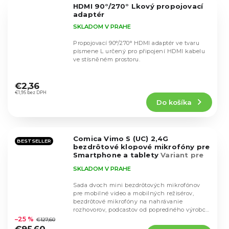
5
HDMI 90°/270° Lkový propojovací
hviezdičiek.
adaptér
SKLADOM V PRAHE
Propojovací 90°/270° HDMI adaptér ve tvaru
písmene L určený pro připojení HDMI kabelu
ve stísněném prostoru.
Priemerné
hodnotenie
€2,36
produktu
€1,95 bez DPH
Do košíka
je
5,0
z
5
Comica Vimo S (UC) 2,4G
hviezdičiek.
BESTSELLER
bezdrôtové klopové mikrofóny pre
Smartphone a tablety
Variant pre
USB-C (biela)
SKLADOM V PRAHE
Sada dvoch mini bezdrôtových mikrofónov
pre mobilné video a mobilných režisérov,
bezdrôtové mikrofóny na nahrávanie
Priemerné
rozhovorov, podcastov od popredného výrobcu
hodnotenie
mobilných...
–25 %
€127,60
produktu