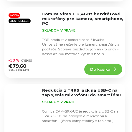
z
5
Comica Vimo C 2,4GHz bezdrôtové
hviezdičiek.
AKCIA
mikrofóny pre kameru, smartphone,
BESTSELLER
PC
SKLADOM V PRAHE
TOP produkt v pomere cena / kvalita.
Univerzálne riešenie pre kamery, smartfóny a
počítače. Súprava bezdrôtových mikrofónov -
Priemerné
dosah až 200 metrov a výdrž 8 hodín
hodnotenie
prevádzky....
–50 %
€159,96
produktu
€79,60
Do košíka
je
€65,79 bez DPH
4,7
z
5
Redukcia z TRRS jack na USB-C na
hviezdičiek.
zapojenie mikrofónu do smartfónu
SKLADOM V PRAHE
Comica CVM-SPX-UC je redukcia z USB-C na
TRRS. Slúži na pripojenie mikrofónu k
smartfónu (často kompatibilný s tabletmi).
Priemerné