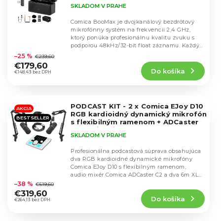
SKLADOM V PRAHE
Comica BooMax je dvojkanálový bezdrôtový
mikrofónny systém na frekvencii 2,4 GHz,
ktorý ponúka profesionálnu kvalitu zvuku s
Priemerné
podporou 48kHz/32-bit float záznamu. Každý
hodnotenie
vysielač...
–25 %
€239,60
produktu
€179,60
Do košíka
je
€148,43 bez DPH
4,8
z
5
PODCAST KIT - 2 x Comica EJoy D10
hviezdičiek.
AKCIA
RGB kardioidný dynamický mikrofón
BESTSELLER
s flexibilným ramenom + ADCaster
C2 Audio mixér + 2x 3m XLR kábel
SKLADOM V PRAHE
Profesionálna podcastová súprava obsahujúca
dva RGB kardioidné dynamické mikrofóny
Comica EJoy D10 s flexibilným ramenom,
Priemerné
audio mixér Comica ADCaster C2 a dva 6m XLR
hodnotenie
káble....
–38 %
€519,60
produktu
€319,60
Do košíka
je
€264,13 bez DPH
4,5
z