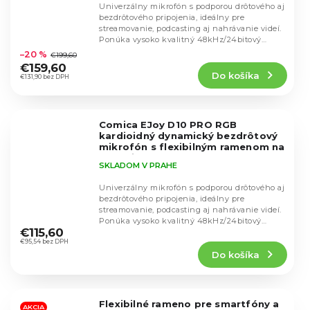
Univerzálny mikrofón s podporou drôtového aj
bezdrôtového pripojenia, ideálny pre
streamovanie, podcasting aj nahrávanie videí.
Priemerné
Ponúka vysoko kvalitný 48kHz/24bitový
hodnotenie
záznam,...
–20 %
€199,60
produktu
€159,60
Do košíka
je
€131,90 bez DPH
4,5
z
5
Comica EJoy D10 PRO RGB
hviezdičiek.
kardioidný dynamický bezdrôtový
mikrofón s flexibilným ramenom na
stôl (čierny)
SKLADOM V PRAHE
Univerzálny mikrofón s podporou drôtového aj
bezdrôtového pripojenia, ideálny pre
streamovanie, podcasting aj nahrávanie videí.
Priemerné
Ponúka vysoko kvalitný 48kHz/24bitový
hodnotenie
€115,60
záznam,...
produktu
€95,54 bez DPH
Do košíka
je
4,6
z
5
Flexibilné rameno pre smartfóny a
hviezdičiek.
AKCIA