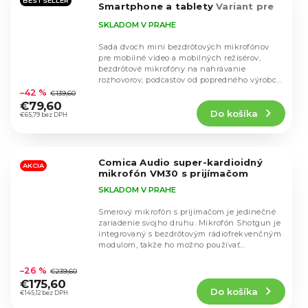
BESTSELLER
Smartphone a tablety
Variant pre
USB-C (čierna)
SKLADOM V PRAHE
Sada dvoch mini bezdrôtových mikrofónov
pre mobilné video a mobilných režisérov,
bezdrôtové mikrofóny na nahrávanie
Priemerné
rozhovorov, podcastov od popredného výrobcu
hodnotenie
mobilných...
–42 %
€139,60
produktu
€79,60
Do košíka
je
€65,79 bez DPH
4,7
z
5
Comica Audio super-kardioidný
hviezdičiek.
AKCIA
mikrofón VM30 s prijímačom
SKLADOM V PRAHE
Smerový mikrofón s prijímačom je jedinečné
zariadenie svojho druhu. Mikrofón Shotgun je
integrovaný s bezdrôtovým rádiofrekvenčným
modulom, takže ho možno používať
Priemerné
samostatne...
hodnotenie
–26 %
€239,60
produktu
€175,60
Do košíka
je
€145,12 bez DPH
4,6