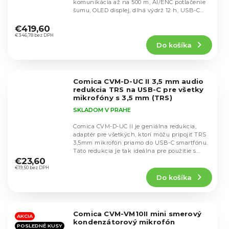
komunikácia až na 500 m, AI/ENC potlačenie
šumu, OLED displej, dlhá výdrž 12 h, USB-C...
Priemerné
hodnotenie
€419,60
produktu
€346,78 bez DPH
Do košíka
je
5,0
z
5
Comica CVM-D-UC II 3,5 mm audio
hviezdičiek.
redukcia TRS na USB-C pre všetky
mikrofóny s 3,5 mm (TRS)
SKLADOM V PRAHE
Comica CVM-D-UC II je geniálna redukcia,
adaptér pre všetkých, ktorí môžu pripojiť TRS
3,5mm mikrofón priamo do USB-C smartfónu.
Priemerné
Táto redukcia je tak ideálna pre použitie s...
hodnotenie
€23,60
produktu
€19,50 bez DPH
Do košíka
je
4,7
z
5
Comica CVM-VM10II mini smerový
hviezdičiek.
AKCIA
kondenzátorový mikrofón
POSLEDNÉ KUSY