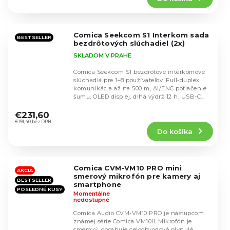
5,0
z
5
Comica Seekcom S1 Interkom sada
hviezdičiek.
BESTSELLER
bezdrôtových slúchadiel (2x)
SKLADOM V PRAHE
Comica Seekcom S1 bezdrôtové interkomové
slúchadlá pre 1–8 používateľov. Full-duplex
komunikácia až na 500 m, AI/ENC potlačenie
šumu, OLED displej, dlhá výdrž 12 h, USB-C...
Priemerné
hodnotenie
€231,60
produktu
€191,40 bez DPH
Do košíka
je
5,0
z
5
Comica CVM-VM10 PRO mini
hviezdičiek.
AKCIA
smerový mikrofón pre kamery aj
BESTSELLER
smartphone
POSLEDNÉ KUSY
Momentálne
nedostupné
Comica Audio CVM-VM10 PRO je nástupcom
známej série Comica VM10II. Mikrofón je
smerový, obsahuje celoobvodové plynulé