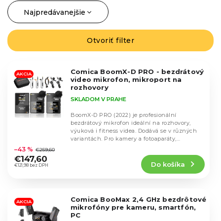
Najpredávanejšie
R
a
Najlacnejšie
d
Otvoriť filter
V
Najdrahšie
e
ý
n
Abecedne
p
i
Comica BoomX-D PRO - bezdrátový
i
AKCIA
video mikrofon, mikroport na
e
s
rozhovory
p
p
SKLADOM V PRAHE
r
r
o
BoomX-D PRO (2022) je profesionální
o
bezdrátový mikrofon ideální na rozhovory,
d
d
výuková i fitness videa. Dodává se v různých
u
Priemerné
variantách. Pro kamery a fotoaparáty,
u
hodnotenie
k
smartphony, či...
–43 %
€259,60
k
produktu
t
€147,60
t
Do košíka
je
€121,98 bez DPH
o
o
4,6
v
v
z
5
Comica BooMax 2,4 GHz bezdrôtové
hviezdičiek.
AKCIA
mikrofóny pre kameru, smartfón,
PC