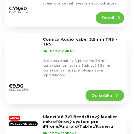
Priemerné
streamovanie, nahrávanie alebo podcasting.
hodnotenie
€79,60
produktu
€65,79 bez DPH
Detail
je
4,5
z
5
Comica Audio kábel 3,5mm TRS -
hviezdičiek.
TRS
SKLADOM V PRAHE
Redukcia zvuku z 3-pinového 3,5 mm
konektora (samec) na 3-pinový 3,5 mm
konektor (samec) pre fotoaparáty a
reproduktory.
Priemerné
hodnotenie
€9,96
produktu
€8,23 bez DPH
Do košíka
je
5,0
z
5
Ulanzi V6 3v1 Bezdrôtový lavalier
hviezdičiek.
AKCIA
mikrofónový systém pre
POSLEDNÉ KUSY
iPhone/Android/Tablet/Kameru
SKLADOM V PRAHE