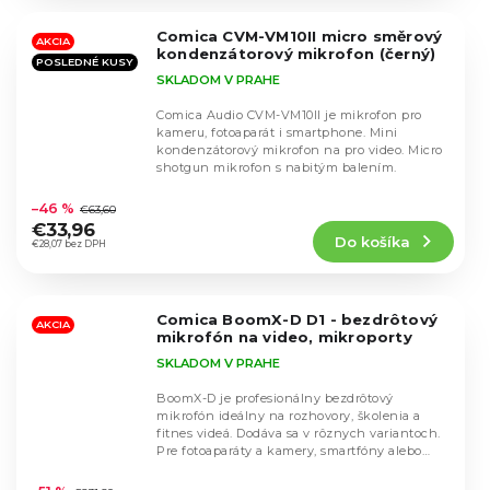
z
5
Comica CVM-VM10II micro směrový
hviezdičiek.
AKCIA
kondenzátorový mikrofon (černý)
POSLEDNÉ KUSY
SKLADOM V PRAHE
Comica Audio CVM-VM10II je mikrofon pro
kameru, fotoaparát i smartphone. Mini
kondenzátorový mikrofon na pro video. Micro
shotgun mikrofon s nabitým balením.
Priemerné
hodnotenie
–46 %
€63,60
produktu
€33,96
Do košíka
je
€28,07 bez DPH
4,6
z
5
Comica BoomX-D D1 - bezdrôtový
hviezdičiek.
AKCIA
mikrofón na video, mikroporty
SKLADOM V PRAHE
BoomX-D je profesionálny bezdrôtový
mikrofón ideálny na rozhovory, školenia a
fitnes videá. Dodáva sa v rôznych variantoch.
Pre fotoaparáty a kamery, smartfóny alebo
Priemerné
zariadenia...
hodnotenie