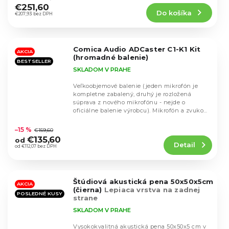
produktu
€251,60
Do košíka
je
€207,93 bez DPH
4,5
z
5
Comica Audio ADCaster C1-K1 Kit
hviezdičiek.
AKCIA
(hromadné balenie)
BESTSELLER
SKLADOM V PRAHE
Veľkoobjemové balenie (jeden mikrofón je
kompletne zabalený, druhý je rozložená
súprava z nového mikrofónu - nejde o
oficiálne balenie výrobcu). Mikrofón a zvuková
Priemerné
karta - mixér...
hodnotenie
–15 %
€159,60
produktu
€135,60
od
Detail
je
od €112,07 bez DPH
4,8
z
5
Štúdiová akustická pena 50x50x5cm
hviezdičiek.
AKCIA
(čierna)
Lepiaca vrstva na zadnej
POSLEDNÉ KUSY
strane
SKLADOM V PRAHE
Vysokokvalitná akustická pena 50x50x5 cm v