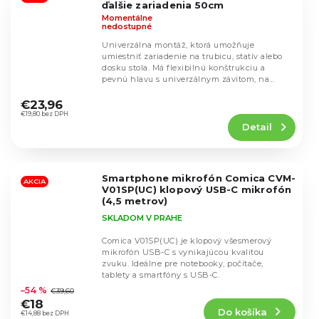
ďalšie zariadenia 50cm
Momentálne
nedostupné
Univerzálna montáž, ktorá umožňuje
umiestniť zariadenie na trubicu, statív alebo
dosku stola. Má flexibilnú konštrukciu a
pevnú hlavu s univerzálnym závitom, na
Priemerné
ktorú možno...
hodnotenie
€23,96
produktu
€19,80 bez DPH
Detail
je
4,6
z
5
Smartphone mikrofón Comica CVM-
hviezdičiek.
AKCIA
V01SP(UC) klopový USB-C mikrofón
(4,5 metrov)
SKLADOM V PRAHE
Comica V01SP(UC) je klopový všesmerový
mikrofón USB-C s vynikajúcou kvalitou
zvuku. Ideálne pre notebooky, počítače,
Priemerné
tablety a smartfóny s USB-C.
hodnotenie
–54 %
€39,60
produktu
€18
Do košíka
je
€14,88 bez DPH