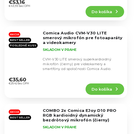
hodnotenie
€53,16
produktu
€43,93 bez DPH
Do košíka
je
4,3
z
5
Comica Audio CVM-V30 LITE
hviezdičiek.
AKCIA
smerový mikrofón pre fotoaparáty
BESTSELLER
a videokamery
POSLEDNÉ KUSY
SKLADOM V PRAHE
CVM-V30 LITE smerový superkardioidný
mikrofón (čierny) pre videokamery a
smartfóny od spoločnosti Comica Audio.
Priemerné
hodnotenie
€35,60
produktu
€29,42 bez DPH
Do košíka
je
4,5
z
5
COMBO 2x Comica EJoy D10 PRO
hviezdičiek.
AKCIA
RGB kardioidný dynamický
BESTSELLER
bezdrôtový mikrofón (čierny)
SKLADOM V PRAHE