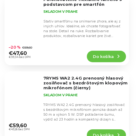
hviezdičiek.
podstavcom pre smartfón
SKLADOM V PRAHE
Statív smartfónu na snímanie zhora, ale aj z
iných uhlov. Ideálne, ak chcete fotografovať
na stole. Detail na ruke. Rozbaľovanie
produktov, rozbaľovanie kariet pre živé
Priemerné
prenosy...
hodnotenie
–20 %
€59,60
produktu
€47,60
Do košíka
je
€39,34 bez DPH
4,5
z
5
7RYMS WA2 2.4G prenosný hlasový
hviezdičiek.
zosilňovač s bezdrôtovým klopovým
mikrofónom (čierny)
SKLADOM V PRAHE
7RYMS WA2 2.4G prenosný hlasový zosilňovač
s bezdrôtovým mikrofónom ponúka dosah až
50 m a výkon 5 W. DSP potlačenie šumu,
Priemerné
výdrž až 23 hodín a kompaktný dizajn s
hodnotenie
klipom pre...
€59,60
produktu
€49,26 bez DPH
Do košíka
je