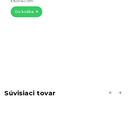
€36,03 bez DPH
Do košíka
Súvisiaci tovar
Previous
Next