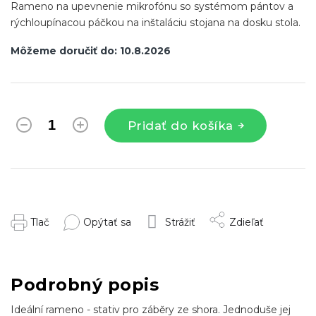
Rameno na upevnenie mikrofónu so systémom pántov a
rýchloupínacou páčkou na inštaláciu stojana na dosku stola.
Môžeme doručiť do:
10.8.2026
Pridať do košíka
Tlač
Opýtať sa
Strážiť
Zdieľať
Podrobný popis
Ideální rameno - stativ pro záběry ze shora. Jednoduše jej