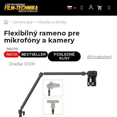
Prejsť
Camera grip
Hlavičky a držiaky
na
obsah
Flexibilný rameno pre
mikrofóny a kamery
98009
AKCIA
BESTSELLER
POSLEDNÉ
Priemerné
49 hodnotení
KUSY
hodnotenie
Značka:
VIJIM
produktu
je
4,3
z
5
hviezdičiek.