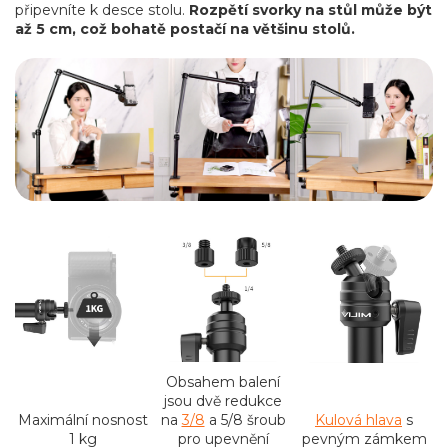
připevníte k desce stolu.
Rozpětí svorky na stůl může být
až 5 cm, což bohatě postačí na většinu stolů.
Obsahem balení
jsou dvě redukce
Maximální nosnost
na
3/8
a 5/8 šroub
Kulová hlava
s
1 kg
pro upevnění
pevným zámkem