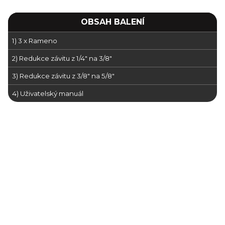
OBSAH BALENÍ
1) 3 x Rameno
2) Redukce závitu z 1/4" na 3/8"
3) Redukce závitu z 3/8" na 5/8"
4) Uživatelský manuál
stativ na stůl
rameno ze shora
natáčení ze shora
stativ pro záběry zeshora
záběry ze shora
nataceni ze shora
rameno pro zabery ze shora
kamera ze shora