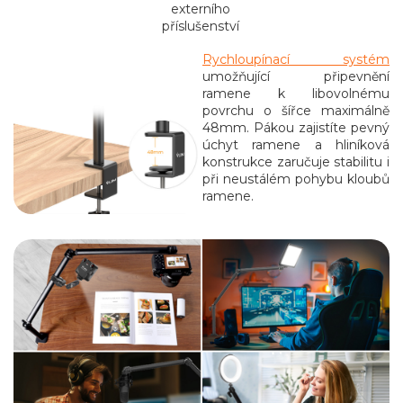
externího
příslušenství
Rychloupínací systém
umožňující připevnění
ramene k libovolnému
povrchu o šířce maximálně
48mm. Pákou zajistíte pevný
úchyt ramene a hliníková
konstrukce zaručuje stabilitu i
při neustálém pohybu kloubů
ramene.