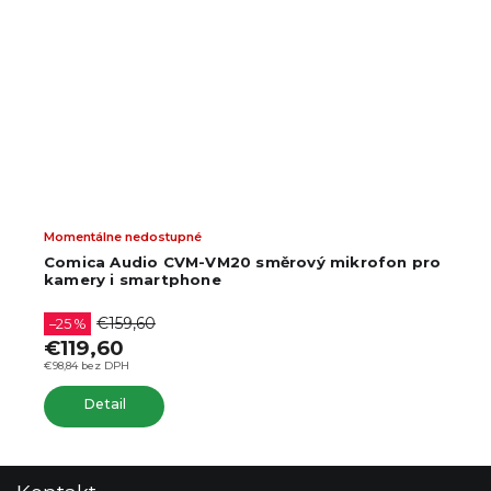
Momentálne nedostupné
Comica Audio CVM-VM20 směrový mikrofon pro
kamery i smartphone
€159,60
–25 %
€119,60
€98,84 bez DPH
Detail
Z