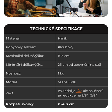
TECHNICKÉ SPECIFIKACE
Materiál:
Hliník
Pohybový systém:
Kloubový
Maximální délka/výška:
105 cm
Minimální délka/výška:
25 cm od upevnění na stůl
Nosnost:
1 kg
Model:
VIJIM LS08
základní je
1/4"
, ale součástí
Závit:
je redukce na 3/8" i 5/8"
Rozpětí svorky:
0-4,8 cm