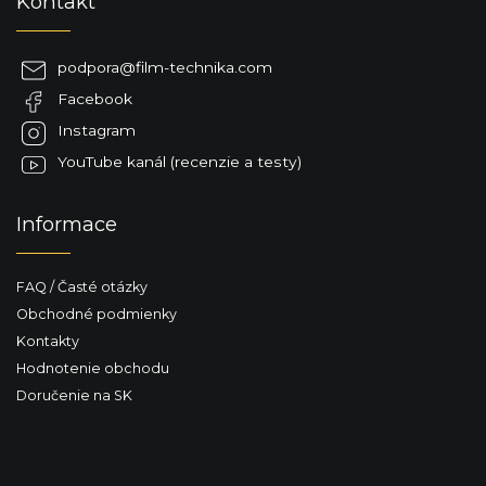
Kontakt
á
p
ä
podpora
@
film-technika.com
t
Facebook
i
e
Instagram
YouTube kanál (recenzie a testy)
Informace
FAQ / Časté otázky
Obchodné podmienky
Kontakty
Hodnotenie obchodu
Doručenie na SK