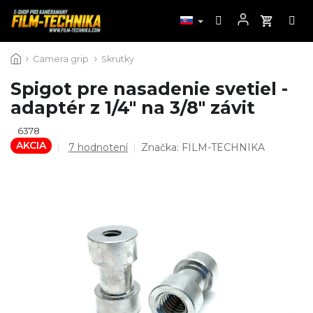
Prejsť
Camera grip
Skrutky
na
obsah
Spigot pre nasadenie svetiel -
adaptér z 1/4" na 3/8" závit
6378
AKCIA
Priemerné
7 hodnotení
Značka:
FILM-TECHNIKA
hodnotenie
produktu
je
4,7
z
5
hviezdičiek.