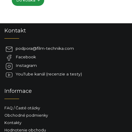
Do košíka
Z
Kontakt
á
p
ä
podpora
@
film-technika.com
t
Facebook
i
e
Instagram
YouTube kanál (recenzie a testy)
Informace
FAQ / Časté otázky
Obchodné podmienky
Kontakty
Hodnotenie obchodu