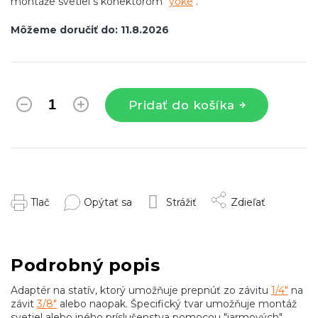
montáže svetiel s konektorom "
yoke
".
Môžeme doručiť do:
11.8.2026
Pridať do košíka
Tlač
Opýtať sa
Strážiť
Zdieľať
Podrobný popis
Adaptér na statív, ktorý umožňuje prepnúť zo závitu
1/4"
na
závit
3/8"
alebo naopak. Špecifický tvar umožňuje montáž
svetiel alebo iného príslušenstva pomocou "jarmových"