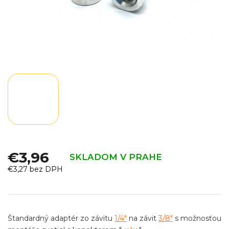
€3,96
SKLADOM V PRAHE
€3,27 bez DPH
Jednotková
cena:
Štandardný adaptér zo závitu
1/4"
na závit
3/8"
s možnosťou