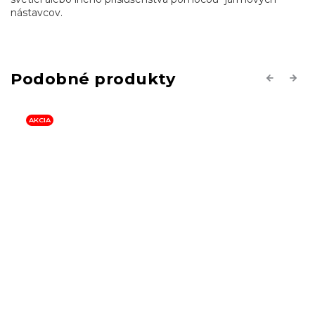
nástavcov.
Previous
Next
AKCIA